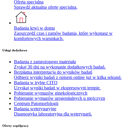
Oferta specjalna
Sprawdź aktualną ofertę specjalną.
Badania krwi w domu
Zaoszczędź czas i zamów badania, które wykonasz w
komfortowych warunkach.
Usługi dodatkowe
Badania z zamrożonego materiału
Zyskaj 30 dni na wykonanie dodatkowych badań.
Bezpłatna interpretacja do wyników badań
Odbierz wyniki badań z opisem online już w kilka sekund.
Badania w trybie CITO
Uzyskaj wyniki badań w ekspresowym tempie.
Pobieranie wymazów ginekologicznych
Pobieranie wymazów urogenitalnych u mężczyzn
Centrum Patomorfologii
Badania weterynaryjne
Diagnostyka laboratoryjna dla weterynarii.
Oferty współpracy