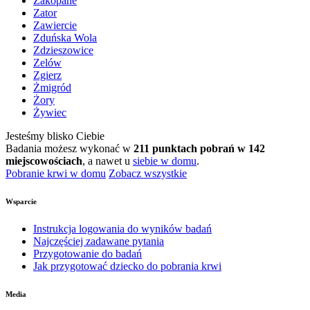
Zakopane
Zator
Zawiercie
Zduńska Wola
Zdzieszowice
Zelów
Zgierz
Żmigród
Żory
Żywiec
Jesteśmy blisko Ciebie
Badania możesz wykonać w
211 punktach pobrań w 142
miejscowościach
, a nawet u
siebie w domu
.
Pobranie krwi w domu
Zobacz wszystkie
Wsparcie
Instrukcja logowania do wyników badań
Najczęściej zadawane pytania
Przygotowanie do badań
Jak przygotować dziecko do pobrania krwi
Media