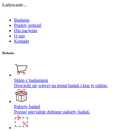
Ładowanie...
Badania
Punkty pobrań
Dla pacjenta
O nas
Kontakt
Badania
Sklep z badaniami
Dowiedz się więcej na temat badań i kup je online.
Pakiety badań
Poznaj specjalnie dobrane pakiety badań.