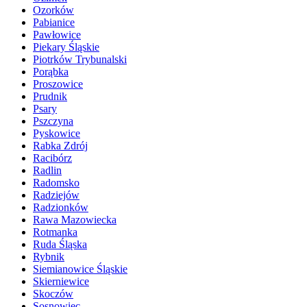
Ozorków
Pabianice
Pawłowice
Piekary Śląskie
Piotrków Trybunalski
Porąbka
Proszowice
Prudnik
Psary
Pszczyna
Pyskowice
Rabka Zdrój
Racibórz
Radlin
Radomsko
Radziejów
Radzionków
Rawa Mazowiecka
Rotmanka
Ruda Śląska
Rybnik
Siemianowice Śląskie
Skierniewice
Skoczów
Sosnowiec