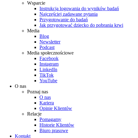
Wsparcie
Instrukcja logowania do wyników badań
Najczęściej zadawane pytania
Przygotowanie do badań
Jak przygotować dziecko do pobrania krwi
Media
Blog
Newsletter
Podcast
Media społecznościowe
Facebook
Instagram
LinkedIn
TikTok
YouTube
O nas
Poznaj nas
O nas
Kariera
Opinie Klientów
Relacje
Pomagamy
Historie Klientów
Biuro prasowe
Kontakt