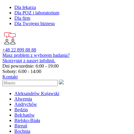
Dla lekarza
Dla POZ i laboratorium
Dla firm
Dla Twojego biznesu
+48 22 899 88 88
Masz problem z wyborem badania?
Skorzystaj z naszej infolinii.
Dni powszednie: 6:00 - 19:00
Soboty: 6:00 - 14:00
Kontakt
Aleksandrów Kujawski
Alwernia
Andrychów
Będzin
Bełchatów
Bielsko-Biała
Bieruń
Bochnia