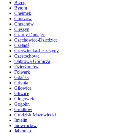
Brzeg
Bytom
Chełmek
Chorzów
Chrzanów
Cieszyn
Czarny Dunajec
Czechowice-Dziedzice
Czeladź
Czerwionka-Leszczyny
Częstochowa
Dąbrowa Górnicza
Dzierżoniów
Folwark
Gdańsk
Gdynia
Gilowice
Gliwice
Głogówek
Gogolin
Grodków
Grodzisk Mazowiecki
Imielin
Inowrocław
Jabłonka