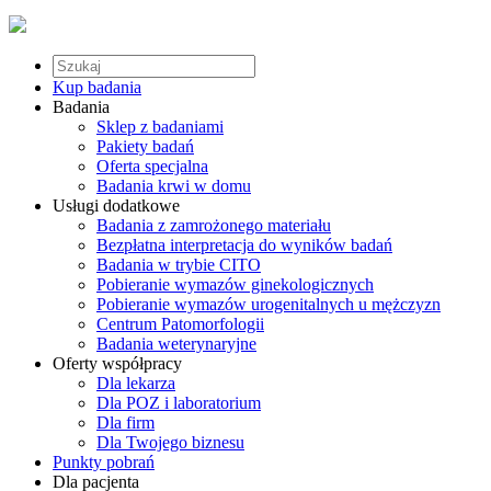
Kup badania
Badania
Sklep z badaniami
Pakiety badań
Oferta specjalna
Badania krwi w domu
Usługi dodatkowe
Badania z zamrożonego materiału
Bezpłatna interpretacja do wyników badań
Badania w trybie CITO
Pobieranie wymazów ginekologicznych
Pobieranie wymazów urogenitalnych u mężczyzn
Centrum Patomorfologii
Badania weterynaryjne
Oferty współpracy
Dla lekarza
Dla POZ i laboratorium
Dla firm
Dla Twojego biznesu
Punkty pobrań
Dla pacjenta