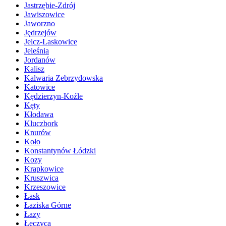
Jastrzębie-Zdrój
Jawiszowice
Jaworzno
Jędrzejów
Jelcz-Laskowice
Jeleśnia
Jordanów
Kalisz
Kalwaria Zebrzydowska
Katowice
Kędzierzyn-Koźle
Kęty
Kłodawa
Kluczbork
Knurów
Koło
Konstantynów Łódzki
Kozy
Krapkowice
Kruszwica
Krzeszowice
Łask
Łaziska Górne
Łazy
Łęczyca