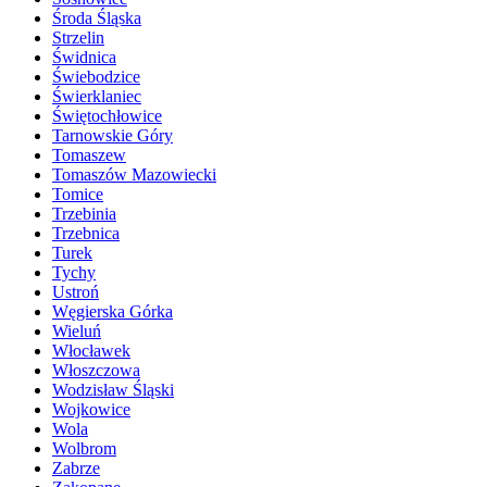
Środa Śląska
Strzelin
Świdnica
Świebodzice
Świerklaniec
Świętochłowice
Tarnowskie Góry
Tomaszew
Tomaszów Mazowiecki
Tomice
Trzebinia
Trzebnica
Turek
Tychy
Ustroń
Węgierska Górka
Wieluń
Włocławek
Włoszczowa
Wodzisław Śląski
Wojkowice
Wola
Wolbrom
Zabrze