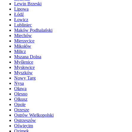
Lewin Brzeski
Lipowa
Łódź
Łowicz
Lubliniec
Maków Podhalański
Miechów
Mierzęcice
Mikołów
Milicz
Mszana Dolna
Myślenice
Mysłowice
Myszków
Nowy Targ
Nysa
Oława
Olesno
Olkusz
Opole
Orzesze
Ostrów Wielkopolski
Ostrzeszów
Oświęcim
Ozimek