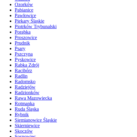
Ozorków
Pabianice
Pawłowice
Piekary Śląskie
Piotrków Trybunalski
Porąbka
Proszowice
Prudnik
Psary
Pszczyna
Pyskowice
Rabka Zdrój
Racibórz
Radlin
Radomsko
Radziejów
Radzionków
Rawa Mazowiecka
Rotmanka
Ruda Śląska
Rybnik
Siemianowice Śląskie
Skierniewice
Skoczów
Sosnowiec