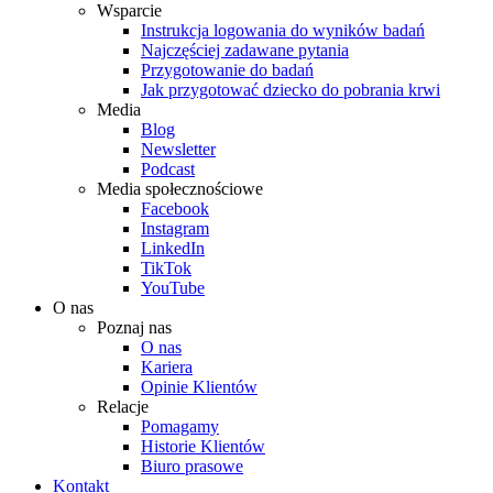
Wsparcie
Instrukcja logowania do wyników badań
Najczęściej zadawane pytania
Przygotowanie do badań
Jak przygotować dziecko do pobrania krwi
Media
Blog
Newsletter
Podcast
Media społecznościowe
Facebook
Instagram
LinkedIn
TikTok
YouTube
O nas
Poznaj nas
O nas
Kariera
Opinie Klientów
Relacje
Pomagamy
Historie Klientów
Biuro prasowe
Kontakt