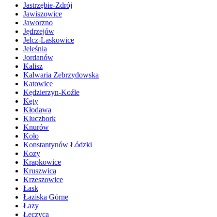
Jastrzębie-Zdrój
Jawiszowice
Jaworzno
Jędrzejów
Jelcz-Laskowice
Jeleśnia
Jordanów
Kalisz
Kalwaria Zebrzydowska
Katowice
Kędzierzyn-Koźle
Kęty
Kłodawa
Kluczbork
Knurów
Koło
Konstantynów Łódzki
Kozy
Krapkowice
Kruszwica
Krzeszowice
Łask
Łaziska Górne
Łazy
Łęczyca