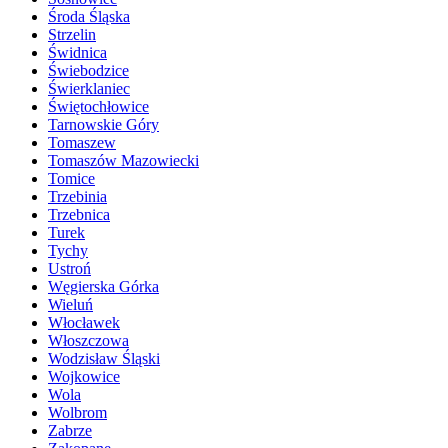
Środa Śląska
Strzelin
Świdnica
Świebodzice
Świerklaniec
Świętochłowice
Tarnowskie Góry
Tomaszew
Tomaszów Mazowiecki
Tomice
Trzebinia
Trzebnica
Turek
Tychy
Ustroń
Węgierska Górka
Wieluń
Włocławek
Włoszczowa
Wodzisław Śląski
Wojkowice
Wola
Wolbrom
Zabrze