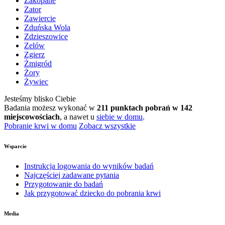
Zakopane
Zator
Zawiercie
Zduńska Wola
Zdzieszowice
Zelów
Zgierz
Żmigród
Żory
Żywiec
Jesteśmy blisko Ciebie
Badania możesz wykonać w
211 punktach pobrań w 142
miejscowościach
, a nawet u
siebie w domu
.
Pobranie krwi w domu
Zobacz wszystkie
Wsparcie
Instrukcja logowania do wyników badań
Najczęściej zadawane pytania
Przygotowanie do badań
Jak przygotować dziecko do pobrania krwi
Media