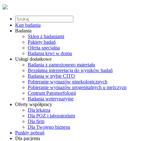
Kup badania
Badania
Sklep z badaniami
Pakiety badań
Oferta specjalna
Badania krwi w domu
Usługi dodatkowe
Badania z zamrożonego materiału
Bezpłatna interpretacja do wyników badań
Badania w trybie CITO
Pobieranie wymazów ginekologicznych
Pobieranie wymazów urogenitalnych u mężczyzn
Centrum Patomorfologii
Badania weterynaryjne
Oferty współpracy
Dla lekarza
Dla POZ i laboratorium
Dla firm
Dla Twojego biznesu
Punkty pobrań
Dla pacjenta