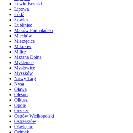
Lewin Brzeski
Lipowa
Łódź
Łowicz
Lubliniec
Maków Podhalański
Miechów
Mierzęcice
Mikołów
Milicz
Mszana Dolna
Myślenice
Mysłowice
Myszków
Nowy Targ
Nysa
Oława
Olesno
Olkusz
Opole
Orzesze
Ostrów Wielkopolski
Ostrzeszów
Oświęcim
Ozimek