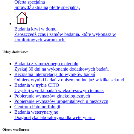
Oferta specjalna
Sprawdź aktualną ofertę specjalną.
Badania krwi w domu
Zaoszczędź czas i zamów badania, które wykonasz w
komfortowych warunkach.
Usługi dodatkowe
Badania z zamrożonego materiału
Zyskaj 30 dni na wykonanie dodatkowych badań.
Bezpłatna interpretacja do wyników badań
Odbierz wyniki badań z opisem online już w kilka sekund.
Badania w trybie CITO
Uzyskaj wyniki badań w ekspresowym tempie.
Pobieranie wymazów ginekologicznych
Pobieranie wymazów urogenitalnych u mężczyzn
Centrum Patomorfologii
Badania weterynaryjne
Diagnostyka laboratoryjna dla weterynarii.
Oferty współpracy