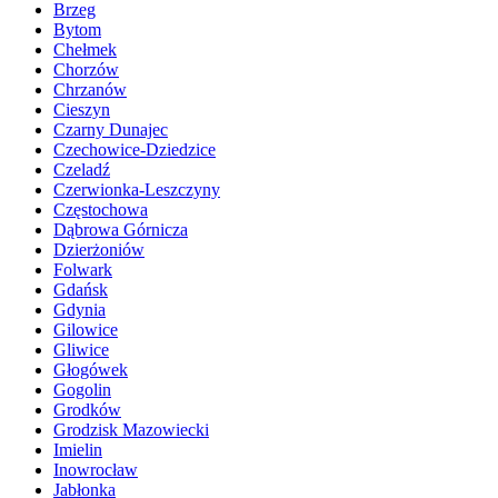
Brzeg
Bytom
Chełmek
Chorzów
Chrzanów
Cieszyn
Czarny Dunajec
Czechowice-Dziedzice
Czeladź
Czerwionka-Leszczyny
Częstochowa
Dąbrowa Górnicza
Dzierżoniów
Folwark
Gdańsk
Gdynia
Gilowice
Gliwice
Głogówek
Gogolin
Grodków
Grodzisk Mazowiecki
Imielin
Inowrocław
Jabłonka