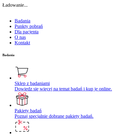
Ładowanie...
Badania
Punkty pobrań
Dla pacjenta
O nas
Kontakt
Badania
Sklep z badaniami
Dowiedz się więcej na temat badań i kup je online.
Pakiety badań
Poznaj specjalnie dobrane pakiety badań.