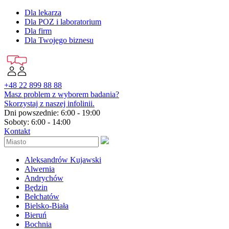
Dla lekarza
Dla POZ i laboratorium
Dla firm
Dla Twojego biznesu
+48 22 899 88 88
Masz problem z wyborem badania?
Skorzystaj z naszej infolinii.
Dni powszednie: 6:00 - 19:00
Soboty: 6:00 - 14:00
Kontakt
Aleksandrów Kujawski
Alwernia
Andrychów
Będzin
Bełchatów
Bielsko-Biała
Bieruń
Bochnia