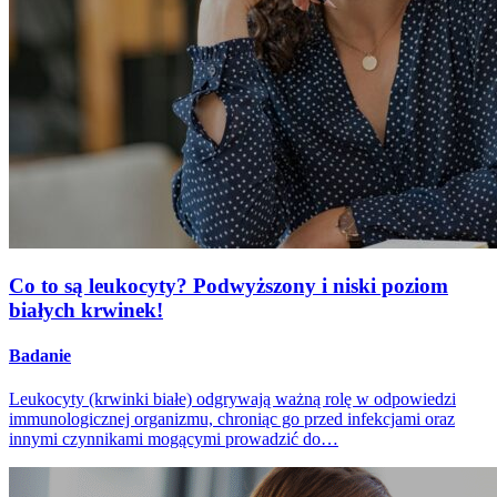
Co to są leukocyty? Podwyższony i niski poziom
białych krwinek!
Badanie
Leukocyty (krwinki białe) odgrywają ważną rolę w odpowiedzi
immunologicznej organizmu, chroniąc go przed infekcjami oraz
innymi czynnikami mogącymi prowadzić do…