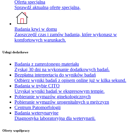
Oferta specjalna
Sprawdź aktualną ofertę specjalną.
Badania krwi w domu
Zaoszczędź czas i zamów badania, które wykonasz w
komfortowych warunkach.
Usługi dodatkowe
Badania z zamrożonego materiału
Zyskaj 30 dni na wykonanie dodatkowych badań.
Bezpłatna interpretacja do wyników badań
Odbierz wyniki badań z opisem online już w kilka sekund.
Badania w trybie CITO
Uzyskaj wyniki badań w ekspresowym tempie.
Pobieranie wymazów ginekologicznych
Pobieranie wymazów urogenitalnych u mężczyzn
Centrum Patomorfologii
Badania weterynaryjne
Diagnostyka laboratoryjna dla weterynarii.
Oferty współpracy