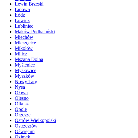
Lewin Brzeski
Lipowa
Łódź
Łowicz
Lubliniec
Maków Podhalański
Miechów
Mierzęcice
Mikołów
Milicz
Mszana Dolna
Myślenice
Mysłowice
Myszków
Nowy Targ
Nysa
Oława
Olesno
Olkusz
Opole
Orzesze
Ostrów Wielkopolski
Ostrzeszów
Oświęcim
Ozimek