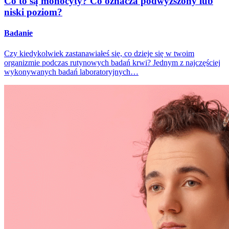
Co to są monocyty? Co oznacza podwyższony lub
niski poziom?
Badanie
Czy kiedykolwiek zastanawiałeś się, co dzieje się w twoim
organizmie podczas rutynowych badań krwi? Jednym z najczęściej
wykonywanych badań laboratoryjnych…