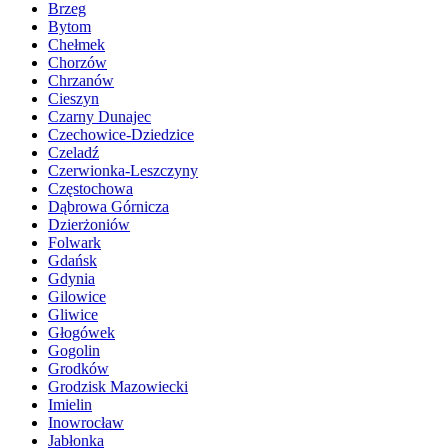
Brzeg
Bytom
Chełmek
Chorzów
Chrzanów
Cieszyn
Czarny Dunajec
Czechowice-Dziedzice
Czeladź
Czerwionka-Leszczyny
Częstochowa
Dąbrowa Górnicza
Dzierżoniów
Folwark
Gdańsk
Gdynia
Gilowice
Gliwice
Głogówek
Gogolin
Grodków
Grodzisk Mazowiecki
Imielin
Inowrocław
Jabłonka