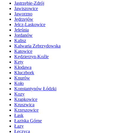
Jastrzębie-Zdrój
Jawiszowice
Jaworzno
Jędrzejów
Jelcz-Laskowice
Jeleśnia
Jordanów
Kalisz
Kalwaria Zebrzydowska
Katowice
Kędzierzyn-Koźle
Kęty
Kłodawa
Kluczbork
Knurów
Koło
Konstantynów Łódzki
Kozy
Krapkowice
Kruszwica
Krzeszowice
Łask
Łaziska Górne
Łazy
Łęczyca