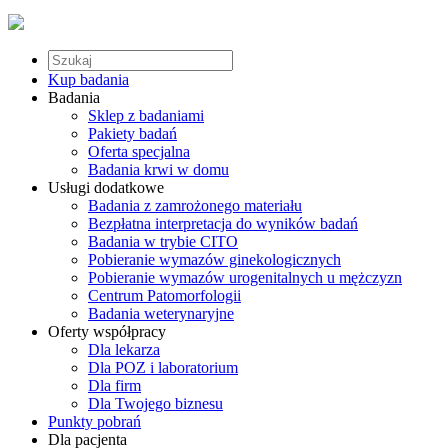
Kup badania
Badania
Sklep z badaniami
Pakiety badań
Oferta specjalna
Badania krwi w domu
Usługi dodatkowe
Badania z zamrożonego materiału
Bezpłatna interpretacja do wyników badań
Badania w trybie CITO
Pobieranie wymazów ginekologicznych
Pobieranie wymazów urogenitalnych u mężczyzn
Centrum Patomorfologii
Badania weterynaryjne
Oferty współpracy
Dla lekarza
Dla POZ i laboratorium
Dla firm
Dla Twojego biznesu
Punkty pobrań
Dla pacjenta