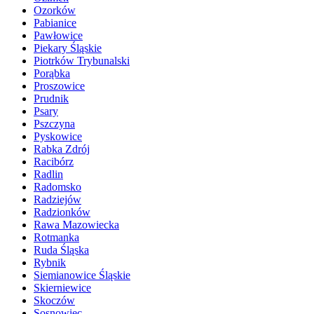
Ozorków
Pabianice
Pawłowice
Piekary Śląskie
Piotrków Trybunalski
Porąbka
Proszowice
Prudnik
Psary
Pszczyna
Pyskowice
Rabka Zdrój
Racibórz
Radlin
Radomsko
Radziejów
Radzionków
Rawa Mazowiecka
Rotmanka
Ruda Śląska
Rybnik
Siemianowice Śląskie
Skierniewice
Skoczów
Sosnowiec