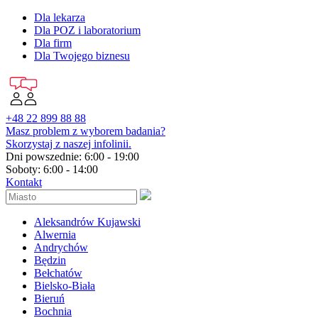
Dla lekarza
Dla POZ i laboratorium
Dla firm
Dla Twojego biznesu
+48 22 899 88 88
Masz problem z wyborem badania?
Skorzystaj z naszej infolinii.
Dni powszednie: 6:00 - 19:00
Soboty: 6:00 - 14:00
Kontakt
Aleksandrów Kujawski
Alwernia
Andrychów
Będzin
Bełchatów
Bielsko-Biała
Bieruń
Bochnia