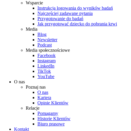
Wsparcie
Instrukcja logowania do wyników badań
Najczęściej zadawane pytania
Przygotowanie do badań
Jak przygotować dziecko do pobrania krwi
Media
Blog
Newsletter
Podcast
Media społecznościowe
Facebook
Instagram
LinkedIn
TikTok
YouTube
O nas
Poznaj nas
O nas
Kariera
Opinie Klientów
Relacje
Pomagamy
Historie Klientów
Biuro prasowe
Kontakt