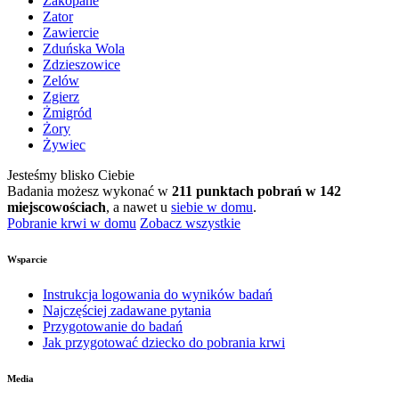
Zakopane
Zator
Zawiercie
Zduńska Wola
Zdzieszowice
Zelów
Zgierz
Żmigród
Żory
Żywiec
Jesteśmy blisko Ciebie
Badania możesz wykonać w
211 punktach pobrań w 142
miejscowościach
, a nawet u
siebie w domu
.
Pobranie krwi w domu
Zobacz wszystkie
Wsparcie
Instrukcja logowania do wyników badań
Najczęściej zadawane pytania
Przygotowanie do badań
Jak przygotować dziecko do pobrania krwi
Media