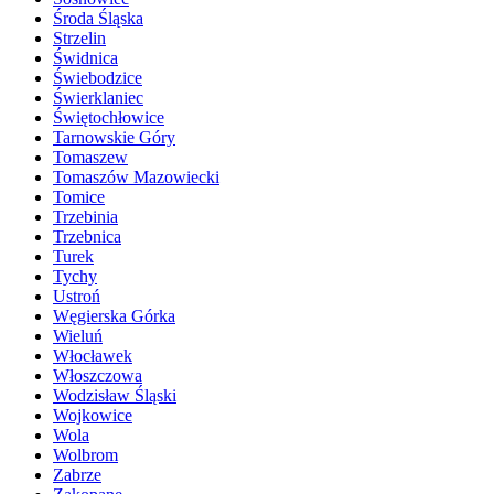
Środa Śląska
Strzelin
Świdnica
Świebodzice
Świerklaniec
Świętochłowice
Tarnowskie Góry
Tomaszew
Tomaszów Mazowiecki
Tomice
Trzebinia
Trzebnica
Turek
Tychy
Ustroń
Węgierska Górka
Wieluń
Włocławek
Włoszczowa
Wodzisław Śląski
Wojkowice
Wola
Wolbrom
Zabrze