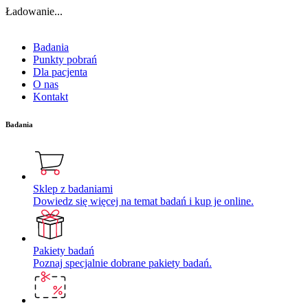
Ładowanie...
Badania
Punkty pobrań
Dla pacjenta
O nas
Kontakt
Badania
Sklep z badaniami
Dowiedz się więcej na temat badań i kup je online.
Pakiety badań
Poznaj specjalnie dobrane pakiety badań.