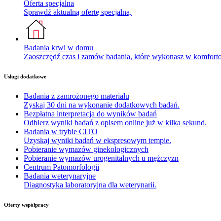
Oferta specjalna
Sprawdź aktualną ofertę specjalną.
Badania krwi w domu
Zaoszczędź czas i zamów badania, które wykonasz w komfor
Usługi dodatkowe
Badania z zamrożonego materiału
Zyskaj 30 dni na wykonanie dodatkowych badań.
Bezpłatna interpretacja do wyników badań
Odbierz wyniki badań z opisem online już w kilka sekund.
Badania w trybie CITO
Uzyskaj wyniki badań w ekspresowym tempie.
Pobieranie wymazów ginekologicznych
Pobieranie wymazów urogenitalnych u mężczyzn
Centrum Patomorfologii
Badania weterynaryjne
Diagnostyka laboratoryjna dla weterynarii.
Oferty współpracy