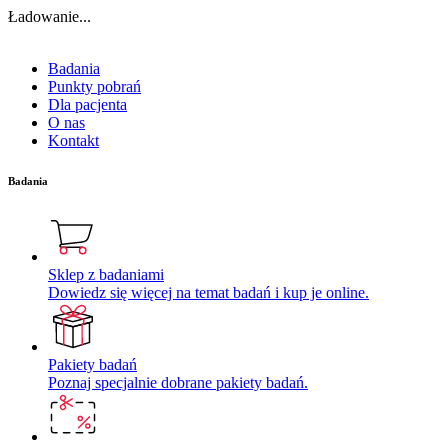
Ładowanie...
Badania
Punkty pobrań
Dla pacjenta
O nas
Kontakt
Badania
Sklep z badaniami
Dowiedz się więcej na temat badań i kup je online.
Pakiety badań
Poznaj specjalnie dobrane pakiety badań.