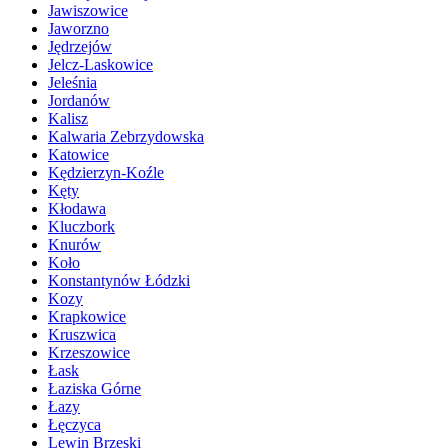
Jawiszowice
Jaworzno
Jędrzejów
Jelcz-Laskowice
Jeleśnia
Jordanów
Kalisz
Kalwaria Zebrzydowska
Katowice
Kędzierzyn-Koźle
Kęty
Kłodawa
Kluczbork
Knurów
Koło
Konstantynów Łódzki
Kozy
Krapkowice
Kruszwica
Krzeszowice
Łask
Łaziska Górne
Łazy
Łęczyca
Lewin Brzeski