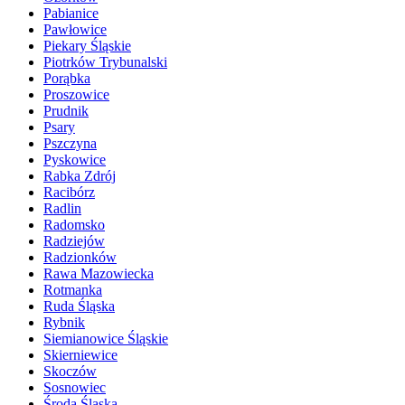
Pabianice
Pawłowice
Piekary Śląskie
Piotrków Trybunalski
Porąbka
Proszowice
Prudnik
Psary
Pszczyna
Pyskowice
Rabka Zdrój
Racibórz
Radlin
Radomsko
Radziejów
Radzionków
Rawa Mazowiecka
Rotmanka
Ruda Śląska
Rybnik
Siemianowice Śląskie
Skierniewice
Skoczów
Sosnowiec
Środa Śląska