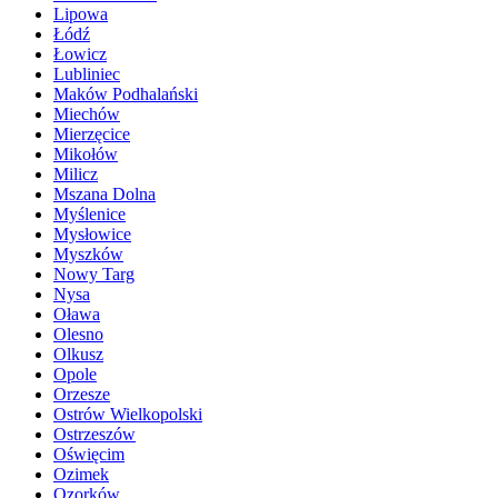
Lipowa
Łódź
Łowicz
Lubliniec
Maków Podhalański
Miechów
Mierzęcice
Mikołów
Milicz
Mszana Dolna
Myślenice
Mysłowice
Myszków
Nowy Targ
Nysa
Oława
Olesno
Olkusz
Opole
Orzesze
Ostrów Wielkopolski
Ostrzeszów
Oświęcim
Ozimek
Ozorków