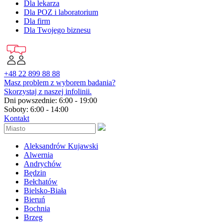
Dla lekarza
Dla POZ i laboratorium
Dla firm
Dla Twojego biznesu
+48 22 899 88 88
Masz problem z wyborem badania?
Skorzystaj z naszej infolinii.
Dni powszednie: 6:00 - 19:00
Soboty: 6:00 - 14:00
Kontakt
Aleksandrów Kujawski
Alwernia
Andrychów
Będzin
Bełchatów
Bielsko-Biała
Bieruń
Bochnia
Brzeg