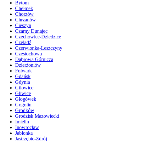
Bytom
Chełmek
Chorzów
Chrzanów
Cieszyn
Czarny Dunajec
Czechowice-Dziedzice
Czeladź
Czerwionka-Leszczyny
Częstochowa
Dąbrowa Górnicza
Dzierżoniów
Folwark
Gdańsk
Gdynia
Gilowice
Gliwice
Głogówek
Gogolin
Grodków
Grodzisk Mazowiecki
Imielin
Inowrocław
Jabłonka
Jastrzębie-Zdrój