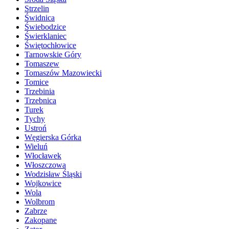
Strzelin
Świdnica
Świebodzice
Świerklaniec
Świętochłowice
Tarnowskie Góry
Tomaszew
Tomaszów Mazowiecki
Tomice
Trzebinia
Trzebnica
Turek
Tychy
Ustroń
Węgierska Górka
Wieluń
Włocławek
Włoszczowa
Wodzisław Śląski
Wojkowice
Wola
Wolbrom
Zabrze
Zakopane