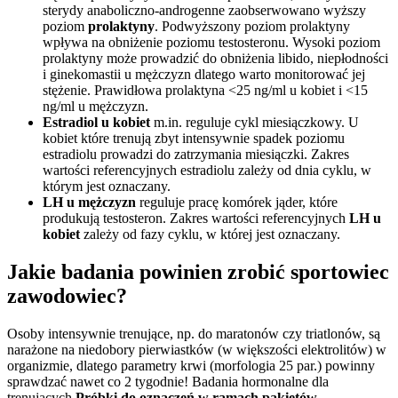
sterydy anaboliczno-androgenne zaobserwowano wyższy
poziom
prolaktyny
. Podwyższony poziom prolaktyny
wpływa na obniżenie poziomu testosteronu. Wysoki poziom
prolaktyny może prowadzić do obniżenia libido, niepłodności
i ginekomastii u mężczyzn dlatego warto monitorować jej
stężenie. Prawidłowa prolaktyna <25 ng/ml u kobiet i <15
ng/ml u mężczyzn.
Estradiol u kobiet
m.in. reguluje cykl miesiączkowy. U
kobiet które trenują zbyt intensywnie spadek poziomu
estradiolu prowadzi do zatrzymania miesiączki. Zakres
wartości referencyjnych estradiolu zależy od dnia cyklu, w
którym jest oznaczany.
LH u mężczyzn
reguluje pracę komórek jąder, które
produkują testosteron. Zakres wartości referencyjnych
LH u
kobiet
zależy od fazy cyklu, w której jest oznaczany.
Jakie badania powinien zrobić sportowiec
zawodowiec?
Osoby intensywnie trenujące, np. do maratonów czy triatlonów, są
narażone na niedobory pierwiastków (w większości elektrolitów) w
organizmie, dlatego parametry krwi (morfologia 25 par.) powinny
sprawdzać nawet co 2 tygodnie! Badania hormonalne dla
trenujących
Próbki do oznaczeń w ramach pakietów