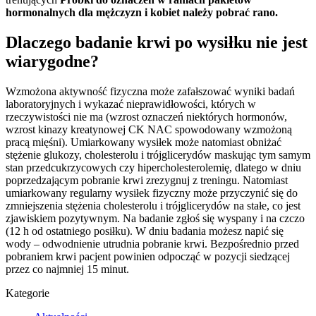
hormonalnych dla mężczyzn i kobiet należy pobrać rano.
Dlaczego badanie krwi po wysiłku nie jest
wiarygodne?
Wzmożona aktywność fizyczna może zafałszować wyniki badań
laboratoryjnych i wykazać nieprawidłowości, których w
rzeczywistości nie ma (wzrost oznaczeń niektórych hormonów,
wzrost kinazy kreatynowej CK NAC spowodowany wzmożoną
pracą mięśni). Umiarkowany wysiłek może natomiast obniżać
stężenie glukozy, cholesterolu i trójglicerydów maskując tym samym
stan przedcukrzycowych czy hipercholesterolemię, dlatego w dniu
poprzedzającym pobranie krwi zrezygnuj z treningu. Natomiast
umiarkowany regularny wysiłek fizyczny może przyczynić się do
zmniejszenia stężenia cholesterolu i trójglicerydów na stałe, co jest
zjawiskiem pozytywnym. Na badanie zgłoś się wyspany i na czczo
(12 h od ostatniego posiłku). W dniu badania możesz napić się
wody – odwodnienie utrudnia pobranie krwi. Bezpośrednio przed
pobraniem krwi pacjent powinien odpocząć w pozycji siedzącej
przez co najmniej 15 minut.
Kategorie