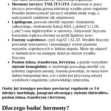
Hormony tarczycy TSH, fT3 i fT4
. Zaburzenia w pracy
tarczycy powodują gorszą tolerancję wysiłku przez organizm.
Ponadto niedoczynność tarczycy utrudnia utratę wagi, a
nadczynność osłabienie siły mięśniowej
Lipidogram
, pozwala określić stężenie: cholesterolu
całkowitego, cholesterolu frakcji HDL („dobrej”) i LDL
(„złej”) oraz triglicerydów w surowicy. Aktywność fizyczna
korzystnie wpływa również na profil lipidowy krwi.
Enzymy wątrobowe
, czyli AspAT i ALAT. Wysiłek fizyczny
powoduje tymczasowy i przemijający wzrost poziomu
enzymów wątrobowych w lekkim stopniu. Może się objawić
w badaniu krwi na następny dzień po dużym wysiłku
fizyczny
Poziom żelaza, transferyna, ferrytyna
, a przede wszystkim
stężenie hemoglobiny
w morfologii pozwalają określić czy
jesteśmy zagrożeni anemią. Anemia powoduje, że nasza krew
słabiej transportuje tlen, a to z kolei jest przyczyną niższej
wydolności organizmu i przewlekłego zmęczenia.
Osoby już trenujące powinny powtarzać regularnie co 3-6
miesięcy morfologię, jonogram obrazujący stężenia elektrolitów,
poziom żelaza, transferynę i ferrytynę.
Dlaczego badać hormony?