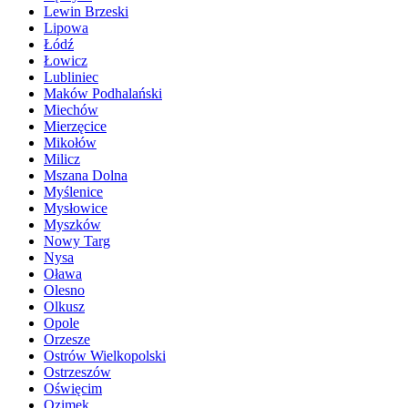
Lewin Brzeski
Lipowa
Łódź
Łowicz
Lubliniec
Maków Podhalański
Miechów
Mierzęcice
Mikołów
Milicz
Mszana Dolna
Myślenice
Mysłowice
Myszków
Nowy Targ
Nysa
Oława
Olesno
Olkusz
Opole
Orzesze
Ostrów Wielkopolski
Ostrzeszów
Oświęcim
Ozimek