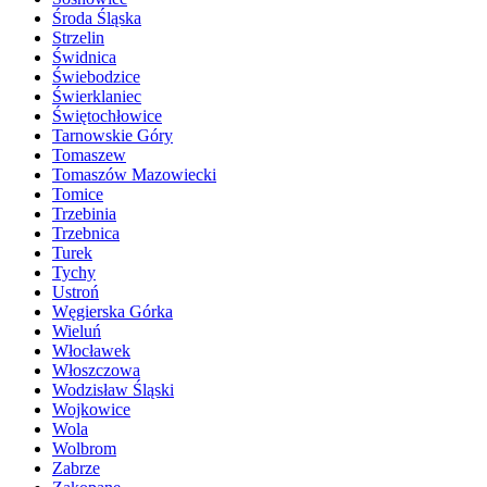
Środa Śląska
Strzelin
Świdnica
Świebodzice
Świerklaniec
Świętochłowice
Tarnowskie Góry
Tomaszew
Tomaszów Mazowiecki
Tomice
Trzebinia
Trzebnica
Turek
Tychy
Ustroń
Węgierska Górka
Wieluń
Włocławek
Włoszczowa
Wodzisław Śląski
Wojkowice
Wola
Wolbrom
Zabrze