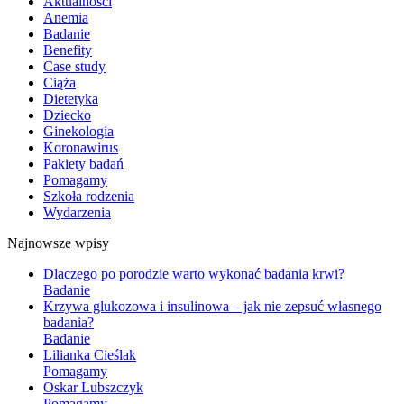
Aktualności
Anemia
Badanie
Benefity
Case study
Ciąża
Dietetyka
Dziecko
Ginekologia
Koronawirus
Pakiety badań
Pomagamy
Szkoła rodzenia
Wydarzenia
Najnowsze wpisy
Dlaczego po porodzie warto wykonać badania krwi?
Badanie
Krzywa glukozowa i insulinowa – jak nie zepsuć własnego
badania?
Badanie
Lilianka Cieślak
Pomagamy
Oskar Lubszczyk
Pomagamy