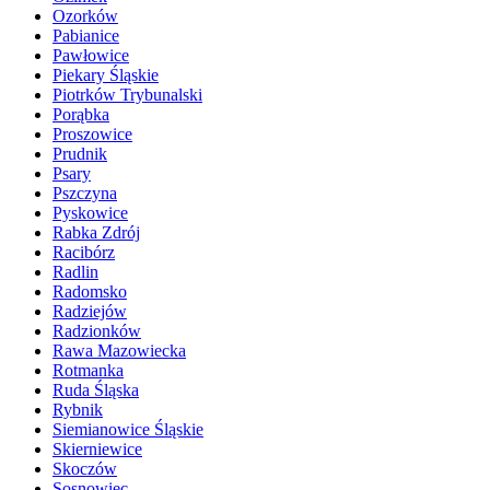
Ozorków
Pabianice
Pawłowice
Piekary Śląskie
Piotrków Trybunalski
Porąbka
Proszowice
Prudnik
Psary
Pszczyna
Pyskowice
Rabka Zdrój
Racibórz
Radlin
Radomsko
Radziejów
Radzionków
Rawa Mazowiecka
Rotmanka
Ruda Śląska
Rybnik
Siemianowice Śląskie
Skierniewice
Skoczów
Sosnowiec