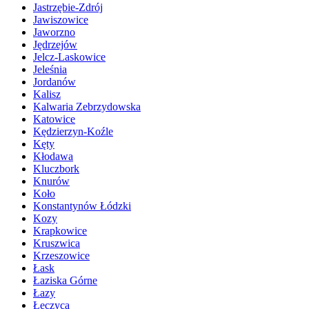
Jastrzębie-Zdrój
Jawiszowice
Jaworzno
Jędrzejów
Jelcz-Laskowice
Jeleśnia
Jordanów
Kalisz
Kalwaria Zebrzydowska
Katowice
Kędzierzyn-Koźle
Kęty
Kłodawa
Kluczbork
Knurów
Koło
Konstantynów Łódzki
Kozy
Krapkowice
Kruszwica
Krzeszowice
Łask
Łaziska Górne
Łazy
Łęczyca