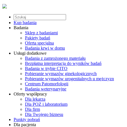
Kup badania
Badania
Sklep z badaniami
Pakiety badań
Oferta specjalna
Badania krwi w domu
Usługi dodatkowe
Badania z zamrożonego materiału
Bezpłatna interpretacja do wyników badań
Badania w trybie CITO
Pobieranie wymazów ginekologicznych
Pobieranie wymazów urogenitalnych u mężczyzn
Centrum Patomorfologii
Badania weterynaryjne
Oferty współpracy
Dla lekarza
Dla POZ i laboratorium
Dla firm
Dla Twojego biznesu
Punkty pobrań
Dla pacjenta