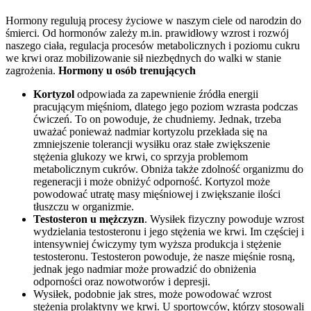
Hormony regulują procesy życiowe w naszym ciele od narodzin do
śmierci. Od hormonów zależy m.in. prawidłowy wzrost i rozwój
naszego ciała, regulacja procesów metabolicznych i poziomu cukru
we krwi oraz mobilizowanie sił niezbędnych do walki w stanie
zagrożenia.
Hormony u osób trenujących
Kortyzol
odpowiada za zapewnienie źródła energii
pracującym mięśniom, dlatego jego poziom wzrasta podczas
ćwiczeń. To on powoduje, że chudniemy. Jednak, trzeba
uważać ponieważ nadmiar kortyzolu przekłada się na
zmniejszenie tolerancji wysiłku oraz stałe zwiększenie
stężenia glukozy we krwi, co sprzyja problemom
metabolicznym cukrów. Obniża także zdolność organizmu do
regeneracji i może obniżyć odporność. Kortyzol może
powodować utratę masy mięśniowej i zwiększanie ilości
tłuszczu w organizmie.
Testosteron u mężczyzn
. Wysiłek fizyczny powoduje wzrost
wydzielania testosteronu i jego stężenia we krwi. Im częściej i
intensywniej ćwiczymy tym wyższa produkcja i stężenie
testosteronu. Testosteron powoduje, że nasze mięśnie rosną,
jednak jego nadmiar może prowadzić do obniżenia
odporności oraz nowotworów i depresji.
Wysiłek, podobnie jak stres, może powodować wzrost
stężenia prolaktyny we krwi. U sportowców, którzy stosowali