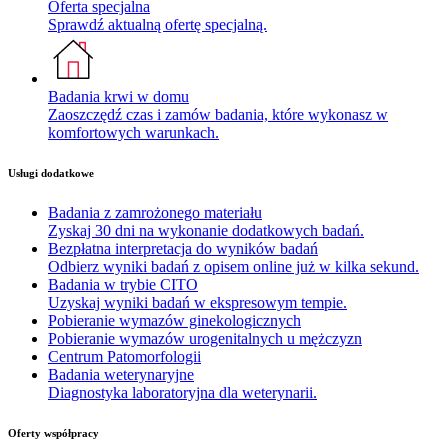
Oferta specjalna
Sprawdź aktualną ofertę specjalną.
Badania krwi w domu
Zaoszczędź czas i zamów badania, które wykonasz w
komfortowych warunkach.
Usługi dodatkowe
Badania z zamrożonego materiału
Zyskaj 30 dni na wykonanie dodatkowych badań.
Bezpłatna interpretacja do wyników badań
Odbierz wyniki badań z opisem online już w kilka sekund.
Badania w trybie CITO
Uzyskaj wyniki badań w ekspresowym tempie.
Pobieranie wymazów ginekologicznych
Pobieranie wymazów urogenitalnych u mężczyzn
Centrum Patomorfologii
Badania weterynaryjne
Diagnostyka laboratoryjna dla weterynarii.
Oferty współpracy