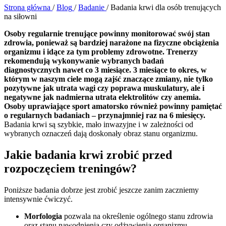
Strona główna
/
Blog
/
Badanie
/
Badania krwi dla osób trenujących
na siłowni
Osoby regularnie trenujące powinny monitorować swój stan
zdrowia, ponieważ są bardziej narażone na fizyczne obciążenia
organizmu i idące za tym problemy zdrowotne. Trenerzy
rekomendują wykonywanie wybranych badań
diagnostycznych nawet co 3 miesiące. 3 miesiące to okres, w
którym w naszym ciele mogą zajść znaczące zmiany, nie tylko
pozytywne jak utrata wagi czy poprawa muskulatury, ale i
negatywne jak nadmierna utrata elektrolitów czy anemia.
Osoby uprawiające sport amatorsko również powinny pamiętać
o regularnych badaniach – przynajmniej raz na 6 miesięcy.
Badania krwi są szybkie, mało inwazyjne i w zależności od
wybranych oznaczeń dają doskonały obraz stanu organizmu.
Jakie badania krwi zrobić przed
rozpoczęciem treningów?
Poniższe badania dobrze jest zrobić jeszcze zanim zaczniemy
intensywnie ćwiczyć.
Morfologia
pozwala na określenie ogólnego stanu zdrowia
oraz stanu nawodnienia czy odżywienia organizmu.