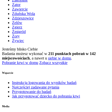
Zakopane
Zator
Zawiercie
Zduńska Wola
Zdzieszowice
Zelów
Zgierz
Żmigród
Żory
Żywiec
Jesteśmy blisko Ciebie
Badania możesz wykonać w
211 punktach pobrań w 142
miejscowościach
, a nawet u
siebie w domu
.
Pobranie krwi w domu
Zobacz wszystkie
Wsparcie
Instrukcja logowania do wyników badań
Najczęściej zadawane pytania
Przygotowanie do badań
Jak przygotować dziecko do pobrania krwi
Media