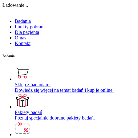
Ładowanie...
Badania
Punkty pobrań
Dla pacjenta
O nas
Kontakt
Badania
Sklep z badaniami
Dowiedz się więcej na temat badań i kup je online.
Pakiety badań
Poznaj specjalnie dobrane pakiety badań.