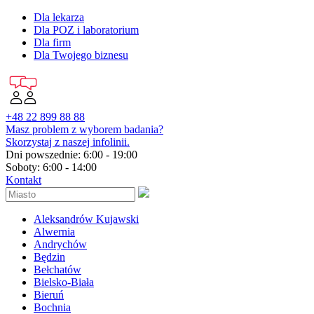
Dla lekarza
Dla POZ i laboratorium
Dla firm
Dla Twojego biznesu
+48 22 899 88 88
Masz problem z wyborem badania?
Skorzystaj z naszej infolinii.
Dni powszednie: 6:00 - 19:00
Soboty: 6:00 - 14:00
Kontakt
Aleksandrów Kujawski
Alwernia
Andrychów
Będzin
Bełchatów
Bielsko-Biała
Bieruń
Bochnia