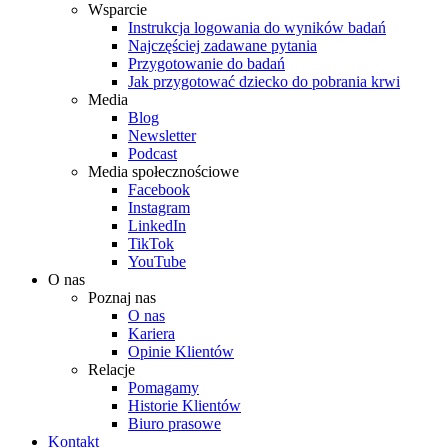
Wsparcie
Instrukcja logowania do wyników badań
Najczęściej zadawane pytania
Przygotowanie do badań
Jak przygotować dziecko do pobrania krwi
Media
Blog
Newsletter
Podcast
Media społecznościowe
Facebook
Instagram
LinkedIn
TikTok
YouTube
O nas
Poznaj nas
O nas
Kariera
Opinie Klientów
Relacje
Pomagamy
Historie Klientów
Biuro prasowe
Kontakt