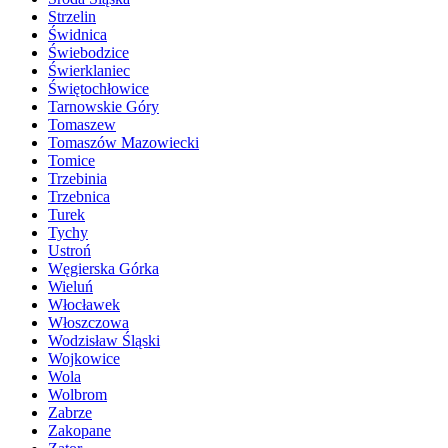
Strzelin
Świdnica
Świebodzice
Świerklaniec
Świętochłowice
Tarnowskie Góry
Tomaszew
Tomaszów Mazowiecki
Tomice
Trzebinia
Trzebnica
Turek
Tychy
Ustroń
Węgierska Górka
Wieluń
Włocławek
Włoszczowa
Wodzisław Śląski
Wojkowice
Wola
Wolbrom
Zabrze
Zakopane