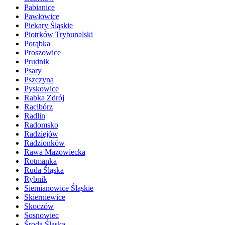
Pabianice
Pawłowice
Piekary Śląskie
Piotrków Trybunalski
Porąbka
Proszowice
Prudnik
Psary
Pszczyna
Pyskowice
Rabka Zdrój
Racibórz
Radlin
Radomsko
Radziejów
Radzionków
Rawa Mazowiecka
Rotmanka
Ruda Śląska
Rybnik
Siemianowice Śląskie
Skierniewice
Skoczów
Sosnowiec
Środa Śląska