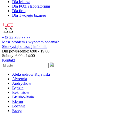
Dla lekarza
Dla POZ i laboratorium
Dla firm
Dla Twojego biznesu
+48 22 899 88 88
Masz problem z wyborem badania?
Skorzystaj z naszej infolinii.
Dni powszednie: 6:00 - 19:00
Soboty: 6:00 - 14:00
Kontakt
Aleksandrów Kujawski
Alwernia
Andrychów
Będzin
Bełchatów
Bielsko-Biała
Bieruń
Bochnia
Brzeg