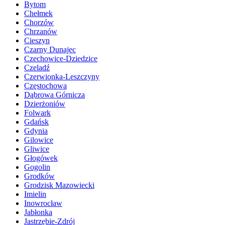
Bytom
Chełmek
Chorzów
Chrzanów
Cieszyn
Czarny Dunajec
Czechowice-Dziedzice
Czeladź
Czerwionka-Leszczyny
Częstochowa
Dąbrowa Górnicza
Dzierżoniów
Folwark
Gdańsk
Gdynia
Gilowice
Gliwice
Głogówek
Gogolin
Grodków
Grodzisk Mazowiecki
Imielin
Inowrocław
Jabłonka
Jastrzębie-Zdrój