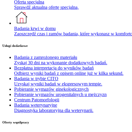
Oferta specjalna
Sprawdź aktualną ofertę specjalną.
Badania krwi w domu
Zaoszczędź czas i zamów badania, które wykonasz w komfor
Usługi dodatkowe
Badania z zamrożonego materiału
Zyskaj 30 dni na wykonanie dodatkowych badań.
Bezpłatna interpretacja do wyników badań
Odbierz wyniki badań z opisem online już w kilka sekund.
Badania w trybie CITO
Uzyskaj wyniki badań w ekspresowym tempie.
Pobieranie wymazów ginekologicznych
Pobieranie wymazów urogenitalnych u mężczyzn
Centrum Patomorfologii
Badania weterynaryjne
Diagnostyka laboratoryjna dla weterynarii.
Oferty współpracy