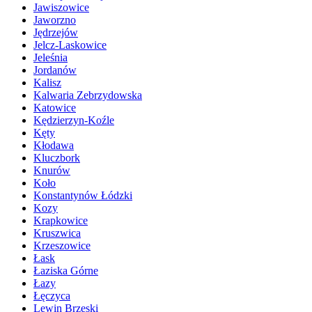
Jawiszowice
Jaworzno
Jędrzejów
Jelcz-Laskowice
Jeleśnia
Jordanów
Kalisz
Kalwaria Zebrzydowska
Katowice
Kędzierzyn-Koźle
Kęty
Kłodawa
Kluczbork
Knurów
Koło
Konstantynów Łódzki
Kozy
Krapkowice
Kruszwica
Krzeszowice
Łask
Łaziska Górne
Łazy
Łęczyca
Lewin Brzeski