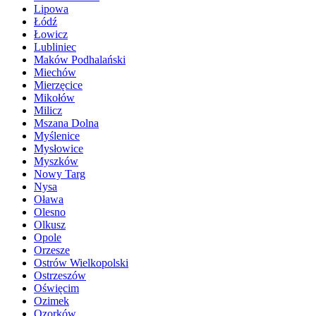
Lipowa
Łódź
Łowicz
Lubliniec
Maków Podhalański
Miechów
Mierzęcice
Mikołów
Milicz
Mszana Dolna
Myślenice
Mysłowice
Myszków
Nowy Targ
Nysa
Oława
Olesno
Olkusz
Opole
Orzesze
Ostrów Wielkopolski
Ostrzeszów
Oświęcim
Ozimek
Ozorków