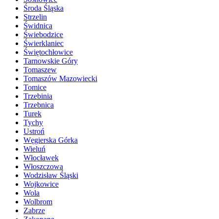
Środa Śląska
Strzelin
Świdnica
Świebodzice
Świerklaniec
Świętochłowice
Tarnowskie Góry
Tomaszew
Tomaszów Mazowiecki
Tomice
Trzebinia
Trzebnica
Turek
Tychy
Ustroń
Węgierska Górka
Wieluń
Włocławek
Włoszczowa
Wodzisław Śląski
Wojkowice
Wola
Wolbrom
Zabrze