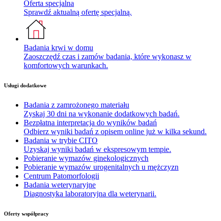
Oferta specjalna
Sprawdź aktualną ofertę specjalną.
Badania krwi w domu
Zaoszczędź czas i zamów badania, które wykonasz w
komfortowych warunkach.
Usługi dodatkowe
Badania z zamrożonego materiału
Zyskaj 30 dni na wykonanie dodatkowych badań.
Bezpłatna interpretacja do wyników badań
Odbierz wyniki badań z opisem online już w kilka sekund.
Badania w trybie CITO
Uzyskaj wyniki badań w ekspresowym tempie.
Pobieranie wymazów ginekologicznych
Pobieranie wymazów urogenitalnych u mężczyzn
Centrum Patomorfologii
Badania weterynaryjne
Diagnostyka laboratoryjna dla weterynarii.
Oferty współpracy