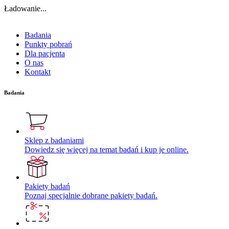
Ładowanie...
Badania
Punkty pobrań
Dla pacjenta
O nas
Kontakt
Badania
Sklep z badaniami
Dowiedz się więcej na temat badań i kup je online.
Pakiety badań
Poznaj specjalnie dobrane pakiety badań.