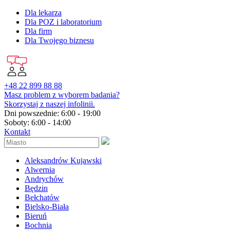
Dla lekarza
Dla POZ i laboratorium
Dla firm
Dla Twojego biznesu
+48 22 899 88 88
Masz problem z wyborem badania?
Skorzystaj z naszej infolinii.
Dni powszednie: 6:00 - 19:00
Soboty: 6:00 - 14:00
Kontakt
Aleksandrów Kujawski
Alwernia
Andrychów
Będzin
Bełchatów
Bielsko-Biała
Bieruń
Bochnia