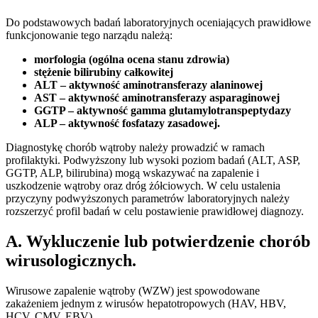
Do podstawowych badań laboratoryjnych oceniających prawidłowe
funkcjonowanie tego narządu należą:
morfologia (ogólna ocena stanu zdrowia)
stężenie bilirubiny całkowitej
ALT – aktywność aminotransferazy alaninowej
AST – aktywność aminotransferazy asparaginowej
GGTP – aktywność gamma glutamylotranspeptydazy
ALP – aktywność fosfatazy zasadowej.
Diagnostykę chorób wątroby należy prowadzić w ramach
profilaktyki. Podwyższony lub wysoki poziom badań (ALT, ASP,
GGTP, ALP, bilirubina) mogą wskazywać na zapalenie i
uszkodzenie wątroby oraz dróg żółciowych. W celu ustalenia
przyczyny podwyższonych parametrów laboratoryjnych należy
rozszerzyć profil badań w celu postawienie prawidłowej diagnozy.
A. Wykluczenie lub potwierdzenie chorób
wirusologicznych.
Wirusowe zapalenie wątroby (WZW) jest spowodowane
zakażeniem jednym z wirusów hepatotropowych (HAV, HBV,
HCV, CMV, EBV).