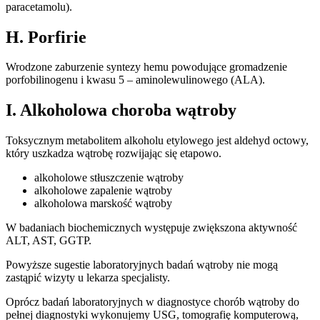
paracetamolu).
H. Porfirie
Wrodzone zaburzenie syntezy hemu powodujące gromadzenie
porfobilinogenu i kwasu 5 – aminolewulinowego (ALA).
I. Alkoholowa choroba wątroby
Toksycznym metabolitem alkoholu etylowego jest aldehyd octowy,
który uszkadza wątrobę rozwijając się etapowo.
alkoholowe stłuszczenie wątroby
alkoholowe zapalenie wątroby
alkoholowa marskość wątroby
W badaniach biochemicznych występuje zwiększona aktywność
ALT, AST, GGTP.
Powyższe sugestie laboratoryjnych badań wątroby nie mogą
zastąpić wizyty u lekarza specjalisty.
Oprócz badań laboratoryjnych w diagnostyce chorób wątroby do
pełnej diagnostyki wykonujemy USG, tomografię komputerową,