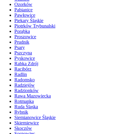
Ozorków
Pabianice
Pawłowice
Piekary Śląskie
Piotrków Trybunalski
Porąbka
Proszowice
Prudnik
Psary
Pszczyna
Pyskowice
Rabka Zdrój
Racibórz
Radlin
Radomsko
Radziejów
Radzionków
Rawa Mazowiecka
Rotmanka
Ruda Śląska
Rybnik
Siemianowice Śląskie
Skierniewice
Skoczów
Sosnowiec