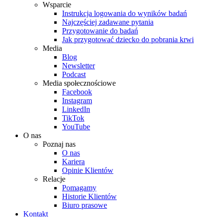
Wsparcie
Instrukcja logowania do wyników badań
Najczęściej zadawane pytania
Przygotowanie do badań
Jak przygotować dziecko do pobrania krwi
Media
Blog
Newsletter
Podcast
Media społecznościowe
Facebook
Instagram
LinkedIn
TikTok
YouTube
O nas
Poznaj nas
O nas
Kariera
Opinie Klientów
Relacje
Pomagamy
Historie Klientów
Biuro prasowe
Kontakt