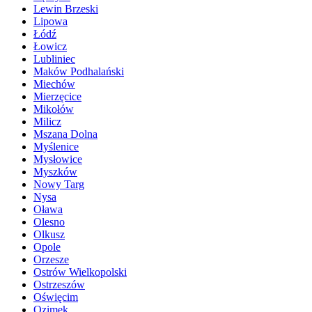
Lewin Brzeski
Lipowa
Łódź
Łowicz
Lubliniec
Maków Podhalański
Miechów
Mierzęcice
Mikołów
Milicz
Mszana Dolna
Myślenice
Mysłowice
Myszków
Nowy Targ
Nysa
Oława
Olesno
Olkusz
Opole
Orzesze
Ostrów Wielkopolski
Ostrzeszów
Oświęcim
Ozimek