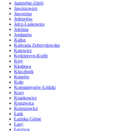
Jastrzębie-Zdrój
Jawiszowice
Jaworzno
Jędrzejów
Jelcz-Laskowice
Jeleśnia
Jordanów
Kalisz
Kalwaria Zebrzydowska
Katowice
Kędzierzyn-Koźle
Kęty
Kłodawa
Kluczbork
Knurów
Koło
Konstantynów Łódzki
Kozy
Krapkowice
Kruszwica
Krzeszowice
Łask
Łaziska Górne
Łazy
Łęczyca