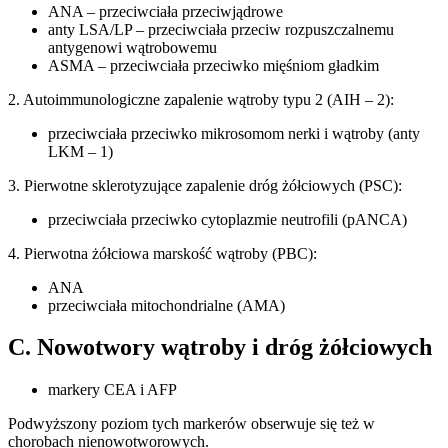
ANA – przeciwciała przeciwjądrowe
anty LSA/LP – przeciwciała przeciw rozpuszczalnemu
antygenowi wątrobowemu
ASMA – przeciwciała przeciwko mięśniom gładkim
2. Autoimmunologiczne zapalenie wątroby typu 2 (AIH – 2):
przeciwciała przeciwko mikrosomom nerki i wątroby (anty
LKM – 1)
3. Pierwotne sklerotyzujące zapalenie dróg żółciowych (PSC):
przeciwciała przeciwko cytoplazmie neutrofili (pANCA)
4. Pierwotna żółciowa marskość wątroby (PBC):
ANA
przeciwciała mitochondrialne (AMA)
C. Nowotwory wątroby i dróg żółciowych
markery CEA i AFP
Podwyższony poziom tych markerów obserwuje się też w
chorobach nienowotworowych.