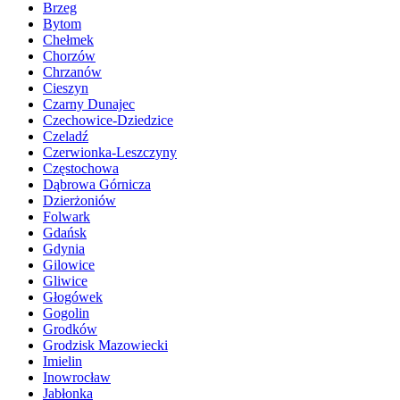
Brzeg
Bytom
Chełmek
Chorzów
Chrzanów
Cieszyn
Czarny Dunajec
Czechowice-Dziedzice
Czeladź
Czerwionka-Leszczyny
Częstochowa
Dąbrowa Górnicza
Dzierżoniów
Folwark
Gdańsk
Gdynia
Gilowice
Gliwice
Głogówek
Gogolin
Grodków
Grodzisk Mazowiecki
Imielin
Inowrocław
Jabłonka