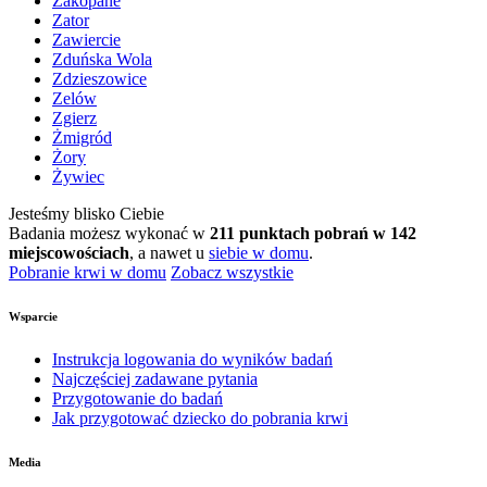
Zakopane
Zator
Zawiercie
Zduńska Wola
Zdzieszowice
Zelów
Zgierz
Żmigród
Żory
Żywiec
Jesteśmy blisko Ciebie
Badania możesz wykonać w
211 punktach pobrań w 142
miejscowościach
, a nawet u
siebie w domu
.
Pobranie krwi w domu
Zobacz wszystkie
Wsparcie
Instrukcja logowania do wyników badań
Najczęściej zadawane pytania
Przygotowanie do badań
Jak przygotować dziecko do pobrania krwi
Media