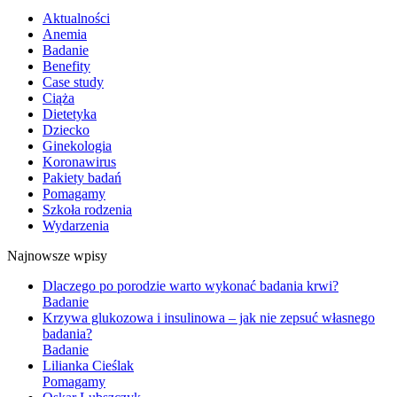
Aktualności
Anemia
Badanie
Benefity
Case study
Ciąża
Dietetyka
Dziecko
Ginekologia
Koronawirus
Pakiety badań
Pomagamy
Szkoła rodzenia
Wydarzenia
Najnowsze wpisy
Dlaczego po porodzie warto wykonać badania krwi?
Badanie
Krzywa glukozowa i insulinowa – jak nie zepsuć własnego
badania?
Badanie
Lilianka Cieślak
Pomagamy