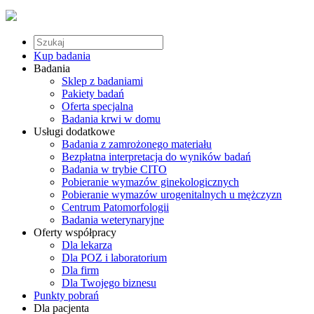
Kup badania
Badania
Sklep z badaniami
Pakiety badań
Oferta specjalna
Badania krwi w domu
Usługi dodatkowe
Badania z zamrożonego materiału
Bezpłatna interpretacja do wyników badań
Badania w trybie CITO
Pobieranie wymazów ginekologicznych
Pobieranie wymazów urogenitalnych u mężczyzn
Centrum Patomorfologii
Badania weterynaryjne
Oferty współpracy
Dla lekarza
Dla POZ i laboratorium
Dla firm
Dla Twojego biznesu
Punkty pobrań
Dla pacjenta