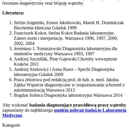
rezonans magnetyczny oraz biopsję wątroby.
Literatura:
Stefan Angielski, Zenon Jakubowski, Marek H. Dominiczak
Biochemia kliniczna Gdańsk 1999
Franciszek Kokot, Stefan Kokot Badania laboratoryjne.
Zakres norm i interpretacje. Warszawa 1996, 1997, 2000,
2002, 2004
Jeremiasz J. Tomaszewski Diagnostyka laboratoryjna dla
studentów medycyny Warszawa 1993, 1997
Andrzej Szczeklik, Piotr Gajewski Choroby wewnętrzne
Kraków 2011
Andrzej Szutowicz i Anna Rasei – Specht Diagnostyka
laboratoryjna Gdańsk 2009
Praca zbiorowa pod redakcją prof. dr hab. n. med. Jakuba
Ząbka Wsparcie diagnostyczne w rozpoznawaniu schorzeń z
autoimmunizacją Warszawa 2013
Bogdan Solnica Diagnostyka laboratoryjna Warszawa 2014
Aby wykonać
badania diagnozujące prawidłową pracę wątroby
zapraszamy do najbliższego
punktu pobrań badaj.to Laboratoria
Medyczne
.
Kategorie