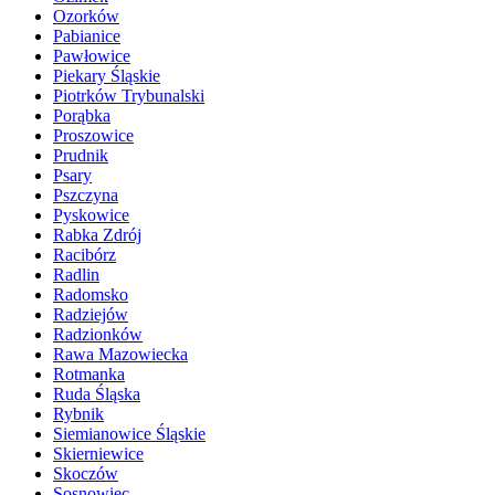
Ozorków
Pabianice
Pawłowice
Piekary Śląskie
Piotrków Trybunalski
Porąbka
Proszowice
Prudnik
Psary
Pszczyna
Pyskowice
Rabka Zdrój
Racibórz
Radlin
Radomsko
Radziejów
Radzionków
Rawa Mazowiecka
Rotmanka
Ruda Śląska
Rybnik
Siemianowice Śląskie
Skierniewice
Skoczów
Sosnowiec