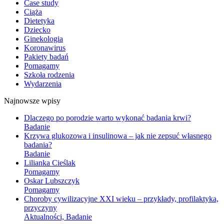
Case study
Ciąża
Dietetyka
Dziecko
Ginekologia
Koronawirus
Pakiety badań
Pomagamy
Szkoła rodzenia
Wydarzenia
Najnowsze wpisy
Dlaczego po porodzie warto wykonać badania krwi?
Badanie
Krzywa glukozowa i insulinowa – jak nie zepsuć własnego
badania?
Badanie
Lilianka Cieślak
Pomagamy
Oskar Lubszczyk
Pomagamy
Choroby cywilizacyjne XXI wieku – przykłady, profilaktyka,
przyczyny
Aktualności, Badanie