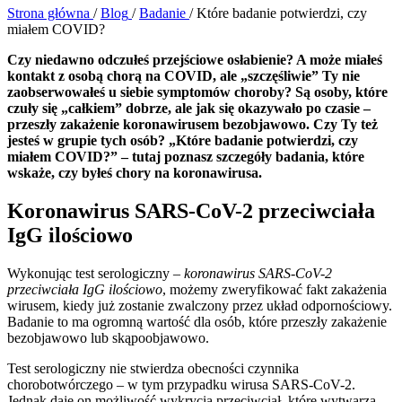
Strona główna
/
Blog
/
Badanie
/
Które badanie potwierdzi, czy
miałem COVID?
Czy niedawno odczułeś przejściowe osłabienie? A może miałeś
kontakt z osobą chorą na COVID, ale „szczęśliwie” Ty nie
zaobserwowałeś u siebie symptomów choroby? Są osoby, które
czuły się „całkiem” dobrze, ale jak się okazywało po czasie –
przeszły zakażenie koronawirusem bezobjawowo. Czy Ty też
jesteś w grupie tych osób? „Które badanie potwierdzi, czy
miałem COVID?” – tutaj poznasz szczegóły badania, które
wskaże, czy byłeś chory na koronawirusa.
Koronawirus SARS-CoV-2 przeciwciała
IgG ilościowo
Wykonując test serologiczny –
koronawirus SARS-CoV-2
przeciwciała IgG ilościowo
, możemy zweryfikować fakt zakażenia
wirusem, kiedy już zostanie zwalczony przez układ odpornościowy.
Badanie to ma ogromną wartość dla osób, które przeszły zakażenie
bezobjawowo lub skąpoobjawowo.
Test serologiczny nie stwierdza obecności czynnika
chorobotwórczego – w tym przypadku wirusa SARS-CoV-2.
Jednak daje on możliwość wykrycia przeciwciał, które wytwarza