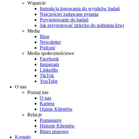
Wsparcie
Instrukcja logowania do wyników badań
Najczęściej zadawane pytania
Przygotowanie do badań
Jak przygotować dziecko do pobrania krwi
Media
Blog
Newsletter
Podcast
Media społecznościowe
Facebook
Instagram
LinkedIn
TikTok
YouTube
O nas
Poznaj nas
O nas
Kariera
Opinie Klientów
Relacje
Pomagamy
Historie Klientów
Biuro prasowe
Kontakt