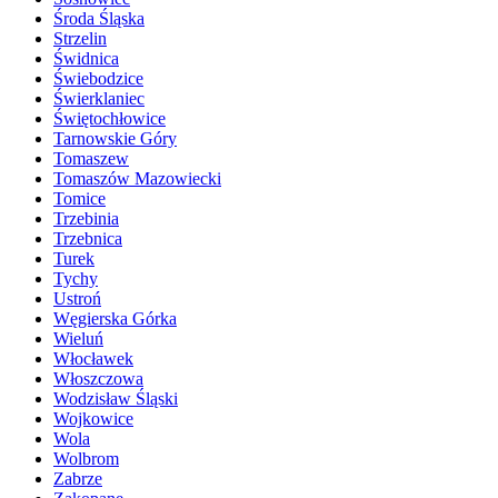
Środa Śląska
Strzelin
Świdnica
Świebodzice
Świerklaniec
Świętochłowice
Tarnowskie Góry
Tomaszew
Tomaszów Mazowiecki
Tomice
Trzebinia
Trzebnica
Turek
Tychy
Ustroń
Węgierska Górka
Wieluń
Włocławek
Włoszczowa
Wodzisław Śląski
Wojkowice
Wola
Wolbrom
Zabrze