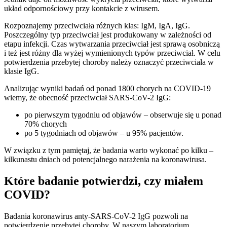
układ odpornościowy przy kontakcie z wirusem.
Rozpoznajemy przeciwciała różnych klas: IgM, IgA, IgG.
Poszczególny typ przeciwciał jest produkowany w zależności od
etapu infekcji. Czas wytwarzania przeciwciał jest sprawą osobniczą
i też jest różny dla wyżej wymienionych typów przeciwciał. W celu
potwierdzenia przebytej choroby należy oznaczyć przeciwciała w
klasie IgG.
Analizując wyniki badań od ponad 1800 chorych na COVID-19
wiemy, że obecność przeciwciał SARS-CoV-2 IgG:
po pierwszym tygodniu od objawów – obserwuje się u ponad
70% chorych
po 5 tygodniach od objawów – u 95% pacjentów.
W związku z tym pamiętaj, że badania warto wykonać po kilku –
kilkunastu dniach od potencjalnego narażenia na koronawirusa.
Które badanie potwierdzi, czy miałem
COVID?
Badania koronawirus anty-SARS-CoV-2 IgG pozwoli na
potwierdzenie przebytej choroby. W naszym laboratorium