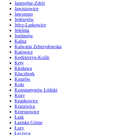
Jastrzębie-Zdrój
Jawiszowice
Jaworzno
Jędrzejów
Jelcz-Laskowice
Jeleśnia
Jordanów
Kalisz
Kalwaria Zebrzydowska
Katowice
Kędzierzyn-Koźle
Kęty
Kłodawa
Kluczbork
Knurów
Koło
Konstantynów Łódzki
Kozy
Krapkowice
Kruszwica
Krzeszowice
Łask
Łaziska Górne
Łazy
Łęczyca