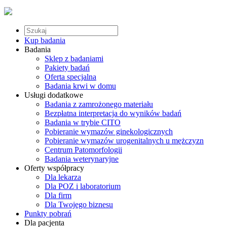
Kup badania
Badania
Sklep z badaniami
Pakiety badań
Oferta specjalna
Badania krwi w domu
Usługi dodatkowe
Badania z zamrożonego materiału
Bezpłatna interpretacja do wyników badań
Badania w trybie CITO
Pobieranie wymazów ginekologicznych
Pobieranie wymazów urogenitalnych u mężczyzn
Centrum Patomorfologii
Badania weterynaryjne
Oferty współpracy
Dla lekarza
Dla POZ i laboratorium
Dla firm
Dla Twojego biznesu
Punkty pobrań
Dla pacjenta