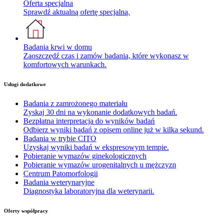
Oferta specjalna
Sprawdź aktualną ofertę specjalną.
Badania krwi w domu
Zaoszczędź czas i zamów badania, które wykonasz w
komfortowych warunkach.
Usługi dodatkowe
Badania z zamrożonego materiału
Zyskaj 30 dni na wykonanie dodatkowych badań.
Bezpłatna interpretacja do wyników badań
Odbierz wyniki badań z opisem online już w kilka sekund.
Badania w trybie CITO
Uzyskaj wyniki badań w ekspresowym tempie.
Pobieranie wymazów ginekologicznych
Pobieranie wymazów urogenitalnych u mężczyzn
Centrum Patomorfologii
Badania weterynaryjne
Diagnostyka laboratoryjna dla weterynarii.
Oferty współpracy