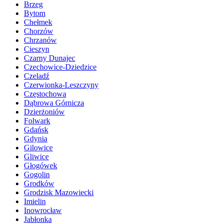
Brzeg
Bytom
Chełmek
Chorzów
Chrzanów
Cieszyn
Czarny Dunajec
Czechowice-Dziedzice
Czeladź
Czerwionka-Leszczyny
Częstochowa
Dąbrowa Górnicza
Dzierżoniów
Folwark
Gdańsk
Gdynia
Gilowice
Gliwice
Głogówek
Gogolin
Grodków
Grodzisk Mazowiecki
Imielin
Inowrocław
Jabłonka