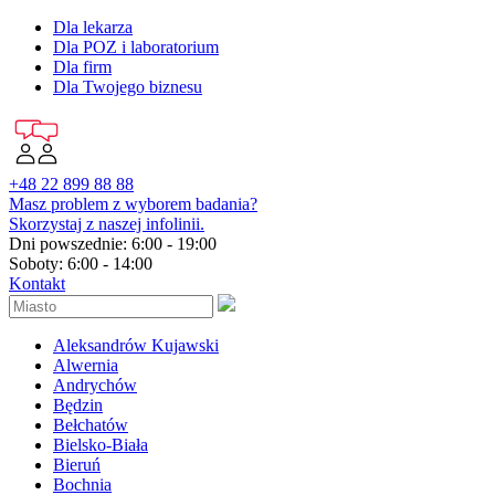
Dla lekarza
Dla POZ i laboratorium
Dla firm
Dla Twojego biznesu
+48 22 899 88 88
Masz problem z wyborem badania?
Skorzystaj z naszej infolinii.
Dni powszednie: 6:00 - 19:00
Soboty: 6:00 - 14:00
Kontakt
Aleksandrów Kujawski
Alwernia
Andrychów
Będzin
Bełchatów
Bielsko-Biała
Bieruń
Bochnia