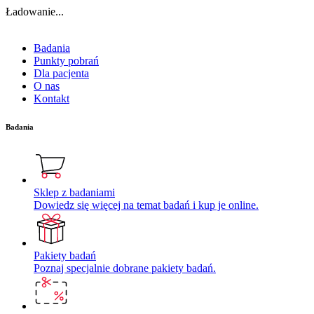
Ładowanie...
Badania
Punkty pobrań
Dla pacjenta
O nas
Kontakt
Badania
Sklep z badaniami
Dowiedz się więcej na temat badań i kup je online.
Pakiety badań
Poznaj specjalnie dobrane pakiety badań.