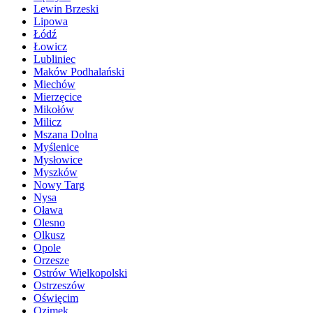
Lewin Brzeski
Lipowa
Łódź
Łowicz
Lubliniec
Maków Podhalański
Miechów
Mierzęcice
Mikołów
Milicz
Mszana Dolna
Myślenice
Mysłowice
Myszków
Nowy Targ
Nysa
Oława
Olesno
Olkusz
Opole
Orzesze
Ostrów Wielkopolski
Ostrzeszów
Oświęcim
Ozimek