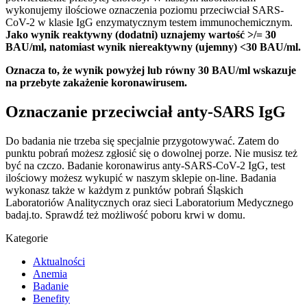
wykonujemy ilościowe oznaczenia poziomu przeciwciał SARS-
CoV-2 w klasie IgG enzymatycznym testem immunochemicznym.
Jako wynik reaktywny (dodatni) uznajemy wartość >/= 30
BAU/ml, natomiast wynik niereaktywny (ujemny) <30 BAU/ml.
Oznacza to, że wynik powyżej lub równy 30 BAU/ml wskazuje
na przebyte zakażenie koronawirusem.
Oznaczanie przeciwciał anty-SARS IgG
Do badania nie trzeba się specjalnie przygotowywać. Zatem do
punktu pobrań możesz zgłosić się o dowolnej porze. Nie musisz też
być na czczo. Badanie koronawirus anty-SARS-CoV-2 IgG, test
ilościowy możesz wykupić w naszym sklepie on-line. Badania
wykonasz także w każdym z punktów pobrań Śląskich
Laboratoriów Analitycznych oraz sieci Laboratorium Medycznego
badaj.to. Sprawdź też możliwość poboru krwi w domu.
Kategorie
Aktualności
Anemia
Badanie
Benefity