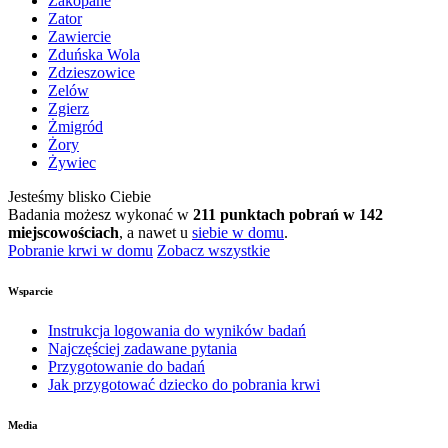
Zakopane
Zator
Zawiercie
Zduńska Wola
Zdzieszowice
Zelów
Zgierz
Żmigród
Żory
Żywiec
Jesteśmy blisko Ciebie
Badania możesz wykonać w
211 punktach pobrań w 142
miejscowościach
, a nawet u
siebie w domu
.
Pobranie krwi w domu
Zobacz wszystkie
Wsparcie
Instrukcja logowania do wyników badań
Najczęściej zadawane pytania
Przygotowanie do badań
Jak przygotować dziecko do pobrania krwi
Media