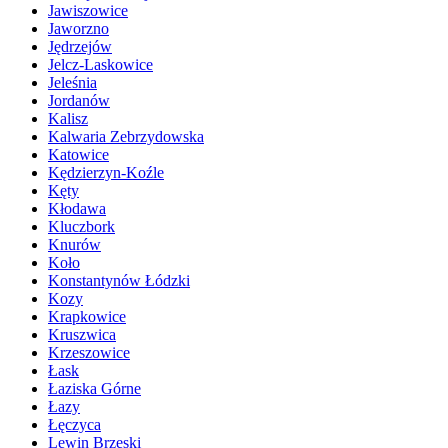
Jawiszowice
Jaworzno
Jędrzejów
Jelcz-Laskowice
Jeleśnia
Jordanów
Kalisz
Kalwaria Zebrzydowska
Katowice
Kędzierzyn-Koźle
Kęty
Kłodawa
Kluczbork
Knurów
Koło
Konstantynów Łódzki
Kozy
Krapkowice
Kruszwica
Krzeszowice
Łask
Łaziska Górne
Łazy
Łęczyca
Lewin Brzeski