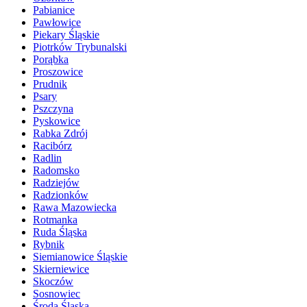
Pabianice
Pawłowice
Piekary Śląskie
Piotrków Trybunalski
Porąbka
Proszowice
Prudnik
Psary
Pszczyna
Pyskowice
Rabka Zdrój
Racibórz
Radlin
Radomsko
Radziejów
Radzionków
Rawa Mazowiecka
Rotmanka
Ruda Śląska
Rybnik
Siemianowice Śląskie
Skierniewice
Skoczów
Sosnowiec
Środa Śląska