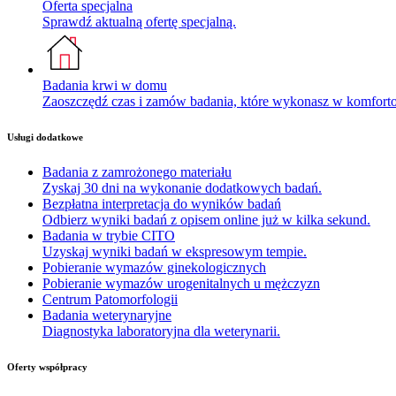
Oferta specjalna
Sprawdź aktualną ofertę specjalną.
Badania krwi w domu
Zaoszczędź czas i zamów badania, które wykonasz w komfor
Usługi dodatkowe
Badania z zamrożonego materiału
Zyskaj 30 dni na wykonanie dodatkowych badań.
Bezpłatna interpretacja do wyników badań
Odbierz wyniki badań z opisem online już w kilka sekund.
Badania w trybie CITO
Uzyskaj wyniki badań w ekspresowym tempie.
Pobieranie wymazów ginekologicznych
Pobieranie wymazów urogenitalnych u mężczyzn
Centrum Patomorfologii
Badania weterynaryjne
Diagnostyka laboratoryjna dla weterynarii.
Oferty współpracy