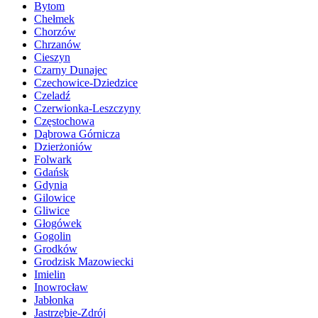
Bytom
Chełmek
Chorzów
Chrzanów
Cieszyn
Czarny Dunajec
Czechowice-Dziedzice
Czeladź
Czerwionka-Leszczyny
Częstochowa
Dąbrowa Górnicza
Dzierżoniów
Folwark
Gdańsk
Gdynia
Gilowice
Gliwice
Głogówek
Gogolin
Grodków
Grodzisk Mazowiecki
Imielin
Inowrocław
Jabłonka
Jastrzębie-Zdrój