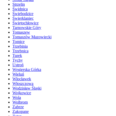
Strzelin
Świdnica
Świebodzice
Świerklaniec
Świętochłowice
Tarnowskie Góry
Tomaszew
Tomaszów Mazowiecki
Tomice
Trzebinia
Trzebnica
Turek
Tychy
Ustroń
Węgierska Górka
Wieluń
Włocławek
Włoszczowa
Wodzisław Śląski
Wojkowice
Wola
Wolbrom
Zabrze
Zakopane