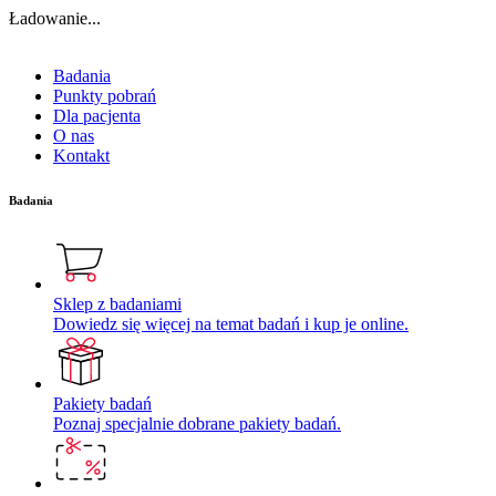
Ładowanie...
Badania
Punkty pobrań
Dla pacjenta
O nas
Kontakt
Badania
Sklep z badaniami
Dowiedz się więcej na temat badań i kup je online.
Pakiety badań
Poznaj specjalnie dobrane pakiety badań.