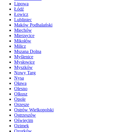
Lipowa
Łódź
Łowicz
Lubliniec
Maków Podhalański
Miechów
Mierzęcice
Mikołów
Milicz
Mszana Dolna
Myślenice
Mysłowice
Myszków
Nowy Targ
Nysa
Oława
Olesno
Olkusz
Opole
Orzesze
Ostrów Wielkopolski
Ostrzeszów
Oświęcim
Ozimek
Ozorków