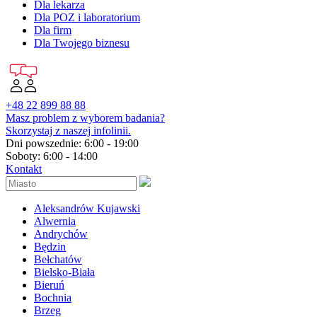
Dla lekarza
Dla POZ i laboratorium
Dla firm
Dla Twojego biznesu
+48 22 899 88 88
Masz problem z wyborem badania?
Skorzystaj z naszej infolinii.
Dni powszednie: 6:00 - 19:00
Soboty: 6:00 - 14:00
Kontakt
Aleksandrów Kujawski
Alwernia
Andrychów
Będzin
Bełchatów
Bielsko-Biała
Bieruń
Bochnia
Brzeg