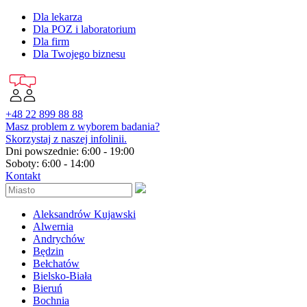
Dla lekarza
Dla POZ i laboratorium
Dla firm
Dla Twojego biznesu
+48 22 899 88 88
Masz problem z wyborem badania?
Skorzystaj z naszej infolinii.
Dni powszednie: 6:00 - 19:00
Soboty: 6:00 - 14:00
Kontakt
Aleksandrów Kujawski
Alwernia
Andrychów
Będzin
Bełchatów
Bielsko-Biała
Bieruń
Bochnia