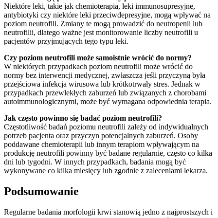
Niektóre leki, takie jak chemioterapia, leki immunosupresyjne,
antybiotyki czy niektóre leki przeciwdepresyjne, mogą wpływać na
poziom neutrofili. Zmiany te mogą prowadzić do neutropenii lub
neutrofilii, dlatego ważne jest monitorowanie liczby neutrofili u
pacjentów przyjmujących tego typu leki.
Czy poziom neutrofili może samoistnie wrócić do normy?
W niektórych przypadkach poziom neutrofili może wrócić do
normy bez interwencji medycznej, zwłaszcza jeśli przyczyną była
przejściowa infekcja wirusowa lub krótkotrwały stres. Jednak w
przypadkach przewlekłych zaburzeń lub związanych z chorobami
autoimmunologicznymi, może być wymagana odpowiednia terapia.
Jak często powinno się badać poziom neutrofili?
Częstotliwość badań poziomu neutrofili zależy od indywidualnych
potrzeb pacjenta oraz przyczyn potencjalnych zaburzeń. Osoby
poddawane chemioterapii lub innym terapiom wpływającym na
produkcję neutrofili powinny być badane regularnie, często co kilka
dni lub tygodni. W innych przypadkach, badania mogą być
wykonywane co kilka miesięcy lub zgodnie z zaleceniami lekarza.
Podsumowanie
Regularne badania morfologii krwi stanowią jedno z najprostszych i