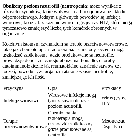
Obniżony poziom neutrofili
(
neutropenia
) może wynikać z
różnych czynników, które wpływają na funkcjonowanie układu
odpornościowego. Jednym z głównych powodów są infekcje
wirusowe, takie jak zakażenie wirusem grypy czy HIV, które mogą
tymczasowo zmniejszyć liczbę tych komórek obronnych w
organizmie.
Kolejnym istotnym czynnikiem są terapie przeciwnowotworowe,
takie jak chemioterapia i radioterapia. Te metody leczenia mogą
uszkadzać szpik kostny, gdzie produkowane są neutrofile,
prowadząc do ich znacznego obniżenia. Ponadto, choroby
autoimmunologiczne jak reumatoidalne zapalenie stawów czy
toczeń, powodują, że organizm atakuje własne neutrofile,
zmniejszając ich ilość.
Przyczyna
Opis
Przykłady
Wirusowe infekcje mogą
Wirus grypy,
Infekcje wirusowe
tymczasowo obniżyć
HIV
poziom neutrofili.
Chemioterapia i
radioterapia mogą
Terapie
Metotreksat,
uszkodzić szpik kostny,
przeciwnowotworowe
Cisplatyna
gdzie produkowane są
neutrofile.