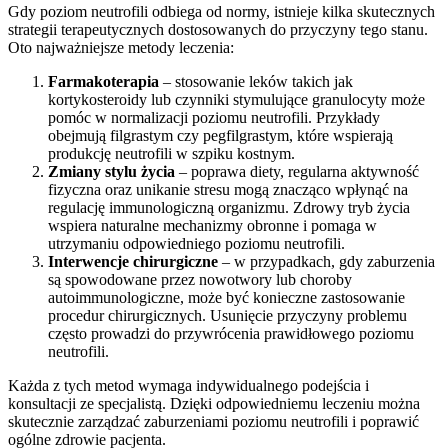
Gdy poziom neutrofili odbiega od normy, istnieje kilka skutecznych
strategii terapeutycznych dostosowanych do przyczyny tego stanu.
Oto najważniejsze metody leczenia:
Farmakoterapia
– stosowanie leków takich jak
kortykosteroidy lub czynniki stymulujące granulocyty może
pomóc w normalizacji poziomu neutrofili. Przykłady
obejmują filgrastym czy pegfilgrastym, które wspierają
produkcję neutrofili w szpiku kostnym.
Zmiany stylu życia
– poprawa diety, regularna aktywność
fizyczna oraz unikanie stresu mogą znacząco wpłynąć na
regulację immunologiczną organizmu. Zdrowy tryb życia
wspiera naturalne mechanizmy obronne i pomaga w
utrzymaniu odpowiedniego poziomu neutrofili.
Interwencje chirurgiczne
– w przypadkach, gdy zaburzenia
są spowodowane przez nowotwory lub choroby
autoimmunologiczne, może być konieczne zastosowanie
procedur chirurgicznych. Usunięcie przyczyny problemu
często prowadzi do przywrócenia prawidłowego poziomu
neutrofili.
Każda z tych metod wymaga indywidualnego podejścia i
konsultacji ze specjalistą. Dzięki odpowiedniemu leczeniu można
skutecznie zarządzać zaburzeniami poziomu neutrofili i poprawić
ogólne zdrowie pacjenta.