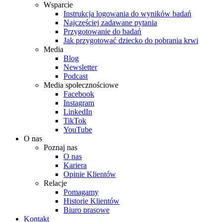
Wsparcie
Instrukcja logowania do wyników badań
Najczęściej zadawane pytania
Przygotowanie do badań
Jak przygotować dziecko do pobrania krwi
Media
Blog
Newsletter
Podcast
Media społecznościowe
Facebook
Instagram
LinkedIn
TikTok
YouTube
O nas
Poznaj nas
O nas
Kariera
Opinie Klientów
Relacje
Pomagamy
Historie Klientów
Biuro prasowe
Kontakt