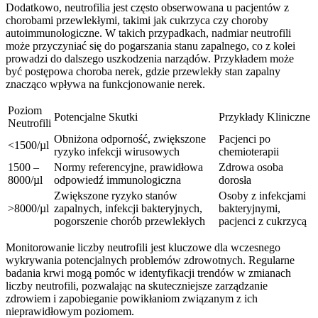
Dodatkowo, neutrofilia jest często obserwowana u pacjentów z
chorobami przewlekłymi, takimi jak cukrzyca czy choroby
autoimmunologiczne. W takich przypadkach, nadmiar neutrofili
może przyczyniać się do pogarszania stanu zapalnego, co z kolei
prowadzi do dalszego uszkodzenia narządów. Przykładem może
być postępowa choroba nerek, gdzie przewlekły stan zapalny
znacząco wpływa na funkcjonowanie nerek.
Poziom
Potencjalne Skutki
Przykłady Kliniczne
Neutrofili
Obniżona odporność, zwiększone
Pacjenci po
<1500/µl
ryzyko infekcji wirusowych
chemioterapii
1500 –
Normy referencyjne, prawidłowa
Zdrowa osoba
8000/µl
odpowiedź immunologiczna
dorosła
Zwiększone ryzyko stanów
Osoby z infekcjami
>8000/µl
zapalnych, infekcji bakteryjnych,
bakteryjnymi,
pogorszenie chorób przewlekłych
pacjenci z cukrzycą
Monitorowanie liczby neutrofili jest kluczowe dla wczesnego
wykrywania potencjalnych problemów zdrowotnych. Regularne
badania krwi mogą pomóc w identyfikacji trendów w zmianach
liczby neutrofili, pozwalając na skuteczniejsze zarządzanie
zdrowiem i zapobieganie powikłaniom związanym z ich
nieprawidłowym poziomem.