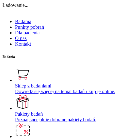
Ładowanie...
Badania
Punkty pobrań
Dla pacjenta
O nas
Kontakt
Badania
Sklep z badaniami
Dowiedz się więcej na temat badań i kup je online.
Pakiety badań
Poznaj specjalnie dobrane pakiety badań.