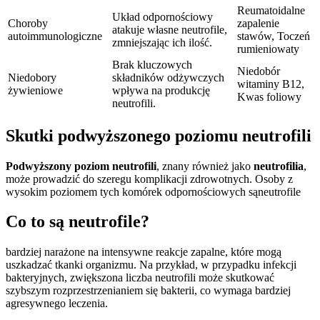
Reumatoidalne
Układ odpornościowy
Choroby
zapalenie
atakuje własne neutrofile,
autoimmunologiczne
stawów, Toczeń
zmniejszając ich ilość.
rumieniowaty
Brak kluczowych
Niedobór
Niedobory
składników odżywczych
witaminy B12,
żywieniowe
wpływa na produkcję
Kwas foliowy
neutrofili.
Skutki podwyższonego poziomu neutrofili
Podwyższony poziom neutrofili
, znany również jako
neutrofilia
,
może prowadzić do szeregu komplikacji zdrowotnych. Osoby z
wysokim poziomem tych komórek odpornościowych sąneutrofile
Co to są neutrofile?
bardziej narażone na intensywne reakcje zapalne, które mogą
uszkadzać tkanki organizmu. Na przykład, w przypadku infekcji
bakteryjnych, zwiększona liczba neutrofili może skutkować
szybszym rozprzestrzenianiem się bakterii, co wymaga bardziej
agresywnego leczenia.