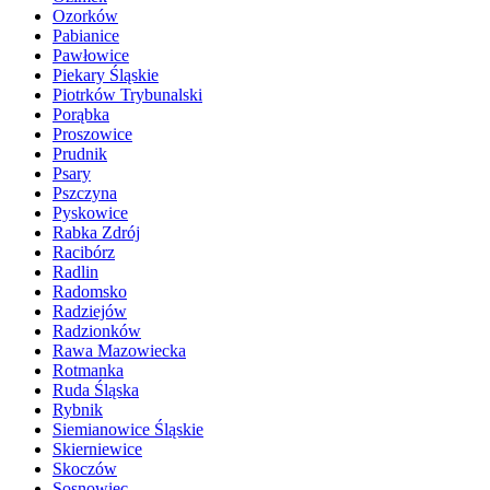
Ozorków
Pabianice
Pawłowice
Piekary Śląskie
Piotrków Trybunalski
Porąbka
Proszowice
Prudnik
Psary
Pszczyna
Pyskowice
Rabka Zdrój
Racibórz
Radlin
Radomsko
Radziejów
Radzionków
Rawa Mazowiecka
Rotmanka
Ruda Śląska
Rybnik
Siemianowice Śląskie
Skierniewice
Skoczów
Sosnowiec