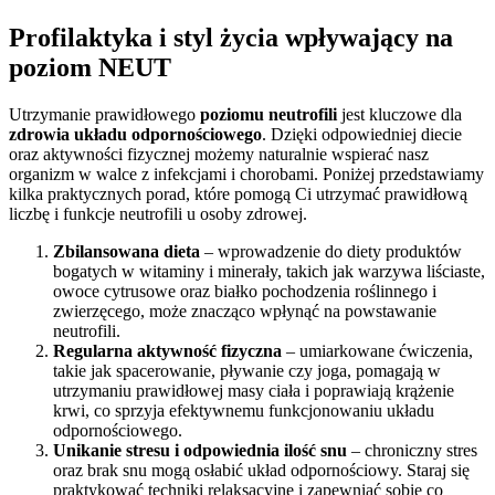
Profilaktyka i styl życia wpływający na
poziom NEUT
Utrzymanie prawidłowego
poziomu neutrofili
jest kluczowe dla
zdrowia układu odpornościowego
. Dzięki odpowiedniej diecie
oraz aktywności fizycznej możemy naturalnie wspierać nasz
organizm w walce z infekcjami i chorobami. Poniżej przedstawiamy
kilka praktycznych porad, które pomogą Ci utrzymać prawidłową
liczbę i funkcje neutrofili u osoby zdrowej.
Zbilansowana dieta
– wprowadzenie do diety produktów
bogatych w witaminy i minerały, takich jak warzywa liściaste,
owoce cytrusowe oraz białko pochodzenia roślinnego i
zwierzęcego, może znacząco wpłynąć na powstawanie
neutrofili.
Regularna aktywność fizyczna
– umiarkowane ćwiczenia,
takie jak spacerowanie, pływanie czy joga, pomagają w
utrzymaniu prawidłowej masy ciała i poprawiają krążenie
krwi, co sprzyja efektywnemu funkcjonowaniu układu
odpornościowego.
Unikanie stresu i odpowiednia ilość snu
– chroniczny stres
oraz brak snu mogą osłabić układ odpornościowy. Staraj się
praktykować techniki relaksacyjne i zapewniać sobie co