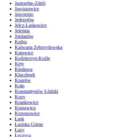
Jastrzębie-Zdrój
Jawiszowice
Jaworzno
Jędrzejów
Jelcz-Laskowice
Jeleśnia
Jordanów
Kalisz
Kalwaria Zebrzydowska
Katowice
Kędzierzyn-Koźle
Kęty
Kłodawa
Kluczbork
Knurów
Koło
Konstantynów Łódzki
Kozy
Krapkowice
Kruszwica
Krzeszowice
Łask
Łaziska Górne
Łazy
Łęczyca