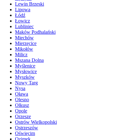
Lewin Brzeski
Lipowa
Łódź
Łowicz
Lubliniec
Maków Podhalański
Miechów
Mierzęcice
Mikołów
Milicz
Mszana Dolna
Myślenice
Mysłowice
Myszków
Nowy Targ
Nysa
Oława
Olesno
Olkusz
Opole
Orzesze
Ostrów Wielkopolski
Ostrzeszów
Oświęcim
Ozimek