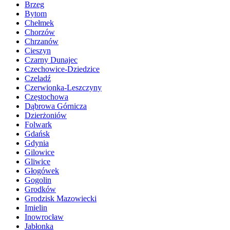
Brzeg
Bytom
Chełmek
Chorzów
Chrzanów
Cieszyn
Czarny Dunajec
Czechowice-Dziedzice
Czeladź
Czerwionka-Leszczyny
Częstochowa
Dąbrowa Górnicza
Dzierżoniów
Folwark
Gdańsk
Gdynia
Gilowice
Gliwice
Głogówek
Gogolin
Grodków
Grodzisk Mazowiecki
Imielin
Inowrocław
Jabłonka