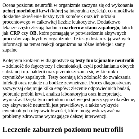
Ocena poziomu neutrofili w organizmie zaczyna się od wykonania
pełnej morfologii krwi
(której są integralną częścią), co umożliwia
dokładne określenie liczby tych komórek oraz ich udziału
procentowego w całkowitej liczbie leukocytów. Dodatkowo,
lekarze często zlecają badania
markerów stanu zapalnego
, takich
jak
CRP
czy
OB
, które pomagają w potwierdzeniu aktywnych
procesów zapalnych w organizmie. Te testy dostarczają ważnych
informacji na temat reakcji organizmu na różne infekcje i stany
zapalne.
Kolejnym krokiem w diagnostyce są
testy funkcjonalne neutrofili
– zdolność do fagocytozy i chemiotaksji, czyli pochłaniania obcych
substancji np. bakterii oraz przemieszczania się w kierunku
czynników zapalnych. Testy oceniają ich zdolność do zwalczania
infekcji oraz reakcję na bodźce zewnętrzne. Proces diagnostyczny
zazwyczaj obejmuje kilka etapów: zlecenie odpowiednich badań,
pobranie próbki krwi, analiza laboratoryjna oraz interpretacja
wyników. Dzięki tym metodom możliwe jest precyzyjne określenie,
czy aktywność neutrofili jest prawidłowy, a także wykrycie
ewentualnych nieprawidłowości, które mogą wskazywać na
problemy zdrowotne wymagające dalszej interwencji.
Leczenie zaburzeń poziomu neutrofili