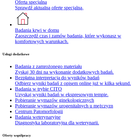
Oferta specjalna
Sprawdź aktualną ofertę specjalną.
Badania krwi w domu
Zaoszczędź czas i zamów badania, które wykonasz w
komfortowych warunkach.
Usługi dodatkowe
Badania z zamrożonego materiału
Zyskaj 30 dni na wykonanie dodatkowych badań.
Bezpłatna interpretacja do wyników badań
Odbierz wyniki badań z opisem online już w kilka sekund.
Badania w trybie CITO
Uzyskaj wyniki badań w ekspresowym tempie.
Pobieranie wymazów ginekologicznych
Pobieranie wymazów urogenitalnych u mężczyzn
Centrum Patomorfologii
Badania weterynaryjne
Diagnostyka laboratoryjna dla weterynarii.
Oferty współpracy