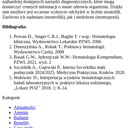
najbardziej dostępnych narzędzi diagnostycznych, które mogą
dostarczyć cennych informacji o stanie zdrowia organizmu. Dzięki
nim możliwe jest wczesne wykrycie odchyleń w liczbie neutrofili.
Zarówno ich nadmiaru (neutrofilii), jak i niedoboru (neutropenii).
Bibliografia:
Provan D., Singer C.R.J., Baglin T. i wsp.: Hematologia
kliniczna, Wydawnictwo Lekarskie PZWL 2006
Dmoszyńska A., Robak T.: Podstawy hematologii.
Wydawnictwo Czelej, 2008
Basak G.W., Jędrzejczak W.W.: Hematologia Kompendium,
PZWL 2021, wyd. 2
Szczeklik A., Gajewski P., Interna Szczeklika mały
podręcznik 2024/2025, Medycyna Praktyczna, Kraków 2020.
Wołowiec D:, Interpretacja wyników hematologicznych
badań laboratoryjnych w praktyce lekarza rodzinnego,
„Lekarz POZ” 2018, 1; 8–14.
Kategorie
Aktualności
Anemia
Badanie
Benefity
Case study