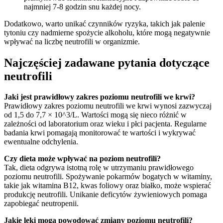
najmniej 7-8 godzin snu każdej nocy.
Dodatkowo, warto unikać czynników ryzyka, takich jak palenie
tytoniu czy nadmierne spożycie alkoholu, które mogą negatywnie
wpływać na liczbę neutrofili w organizmie.
Najczęściej zadawane pytania dotyczące
neutrofili
Jaki jest prawidłowy zakres poziomu neutrofili we krwi?
Prawidłowy zakres poziomu neutrofili we krwi wynosi zazwyczaj
od 1,5 do 7,7 × 10^3/L. Wartości mogą się nieco różnić w
zależności od laboratorium oraz wieku i płci pacjenta. Regularne
badania krwi pomagają monitorować te wartości i wykrywać
ewentualne odchylenia.
Czy dieta może wpływać na poziom neutrofili?
Tak, dieta odgrywa istotną rolę w utrzymaniu prawidłowego
poziomu neutrofili. Spożywanie pokarmów bogatych w witaminy,
takie jak witamina B12, kwas foliowy oraz białko, może wspierać
produkcję neutrofili. Unikanie deficytów żywieniowych pomaga
zapobiegać neutropenii.
Jakie leki mogą powodować zmiany poziomu neutrofili?