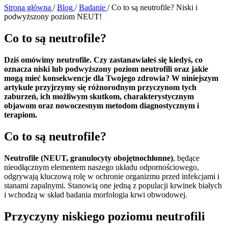
Strona główna
/
Blog
/
Badanie
/
Co to są neutrofile? Niski i
podwyższony poziom NEUT!
Co to są neutrofile?
Dziś omówimy neutrofile. Czy zastanawiałeś się kiedyś, co
oznacza niski lub podwyższony poziom neutrofili oraz jakie
mogą mieć konsekwencje dla Twojego zdrowia? W niniejszym
artykule przyjrzymy się różnorodnym przyczynom tych
zaburzeń, ich możliwym skutkom, charakterystycznym
objawom oraz nowoczesnym metodom diagnostycznym i
terapiom.
Co to są neutrofile?
Neutrofile (NEUT, granulocyty obojętnochłonne)
, będące
nieodłącznym elementem naszego układu odpornościowego,
odgrywają kluczową rolę w ochronie organizmu przed infekcjami i
stanami zapalnymi. Stanowią one jedną z populacji krwinek białych
i wchodzą w skład badania morfologia krwi obwodowej.
Przyczyny niskiego poziomu neutrofili