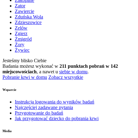
Zakopane
Zator
Zawiercie
Zduńska Wola
Zdzieszowice
Zelów
Zgierz
Żmigród
Żory
Żywiec
Jesteśmy blisko Ciebie
Badania możesz wykonać w
211 punktach pobrań w 142
miejscowościach
, a nawet u
siebie w domu
.
Pobranie krwi w domu
Zobacz wszystkie
Wsparcie
Instrukcja logowania do wyników badań
Najczęściej zadawane pytania
Przygotowanie do badań
Jak przygotować dziecko do pobrania krwi
Media