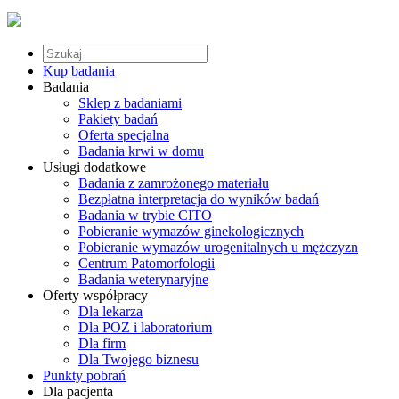
Kup badania
Badania
Sklep z badaniami
Pakiety badań
Oferta specjalna
Badania krwi w domu
Usługi dodatkowe
Badania z zamrożonego materiału
Bezpłatna interpretacja do wyników badań
Badania w trybie CITO
Pobieranie wymazów ginekologicznych
Pobieranie wymazów urogenitalnych u mężczyzn
Centrum Patomorfologii
Badania weterynaryjne
Oferty współpracy
Dla lekarza
Dla POZ i laboratorium
Dla firm
Dla Twojego biznesu
Punkty pobrań
Dla pacjenta