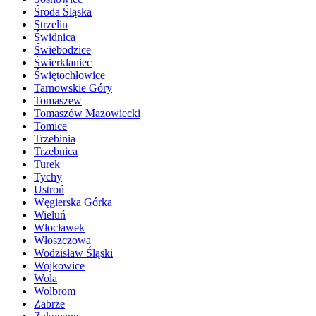
Środa Śląska
Strzelin
Świdnica
Świebodzice
Świerklaniec
Świętochłowice
Tarnowskie Góry
Tomaszew
Tomaszów Mazowiecki
Tomice
Trzebinia
Trzebnica
Turek
Tychy
Ustroń
Węgierska Górka
Wieluń
Włocławek
Włoszczowa
Wodzisław Śląski
Wojkowice
Wola
Wolbrom
Zabrze