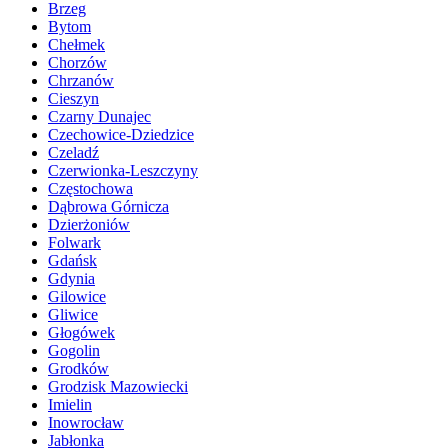
Brzeg
Bytom
Chełmek
Chorzów
Chrzanów
Cieszyn
Czarny Dunajec
Czechowice-Dziedzice
Czeladź
Czerwionka-Leszczyny
Częstochowa
Dąbrowa Górnicza
Dzierżoniów
Folwark
Gdańsk
Gdynia
Gilowice
Gliwice
Głogówek
Gogolin
Grodków
Grodzisk Mazowiecki
Imielin
Inowrocław
Jabłonka