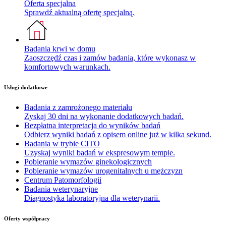
Oferta specjalna
Sprawdź aktualną ofertę specjalną.
Badania krwi w domu
Zaoszczędź czas i zamów badania, które wykonasz w
komfortowych warunkach.
Usługi dodatkowe
Badania z zamrożonego materiału
Zyskaj 30 dni na wykonanie dodatkowych badań.
Bezpłatna interpretacja do wyników badań
Odbierz wyniki badań z opisem online już w kilka sekund.
Badania w trybie CITO
Uzyskaj wyniki badań w ekspresowym tempie.
Pobieranie wymazów ginekologicznych
Pobieranie wymazów urogenitalnych u mężczyzn
Centrum Patomorfologii
Badania weterynaryjne
Diagnostyka laboratoryjna dla weterynarii.
Oferty współpracy