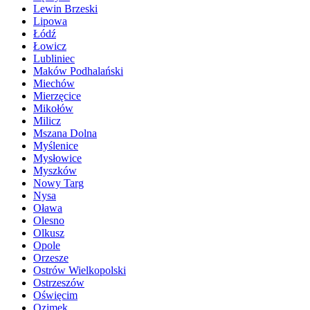
Lewin Brzeski
Lipowa
Łódź
Łowicz
Lubliniec
Maków Podhalański
Miechów
Mierzęcice
Mikołów
Milicz
Mszana Dolna
Myślenice
Mysłowice
Myszków
Nowy Targ
Nysa
Oława
Olesno
Olkusz
Opole
Orzesze
Ostrów Wielkopolski
Ostrzeszów
Oświęcim
Ozimek