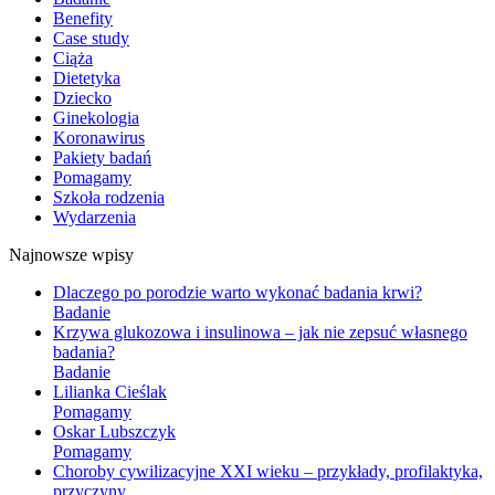
Benefity
Case study
Ciąża
Dietetyka
Dziecko
Ginekologia
Koronawirus
Pakiety badań
Pomagamy
Szkoła rodzenia
Wydarzenia
Najnowsze wpisy
Dlaczego po porodzie warto wykonać badania krwi?
Badanie
Krzywa glukozowa i insulinowa – jak nie zepsuć własnego
badania?
Badanie
Lilianka Cieślak
Pomagamy
Oskar Lubszczyk
Pomagamy
Choroby cywilizacyjne XXI wieku – przykłady, profilaktyka,
przyczyny