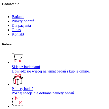
Ładowanie...
Badania
Punkty pobrań
Dla pacjenta
O nas
Kontakt
Badania
Sklep z badaniami
Dowiedz się więcej na temat badań i kup je online.
Pakiety badań
Poznaj specjalnie dobrane pakiety badań.