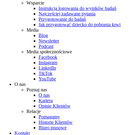
Wsparcie
Instrukcja logowania do wyników badań
Najczęściej zadawane pytania
Przygotowanie do badań
Jak przygotować dziecko do pobrania krwi
Media
Blog
Newsletter
Podcast
Media społecznościowe
Facebook
Instagram
LinkedIn
TikTok
YouTube
O nas
Poznaj nas
O nas
Kariera
Opinie Klientów
Relacje
Pomagamy
Historie Klientów
Biuro prasowe
Kontakt