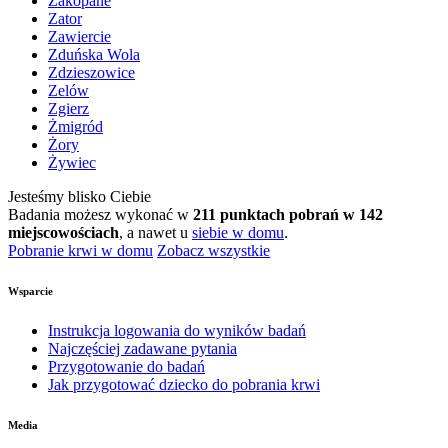
Zakopane
Zator
Zawiercie
Zduńska Wola
Zdzieszowice
Zelów
Zgierz
Żmigród
Żory
Żywiec
Jesteśmy blisko Ciebie
Badania możesz wykonać w
211 punktach pobrań w 142
miejscowościach
, a nawet u
siebie w domu
.
Pobranie krwi w domu
Zobacz wszystkie
Wsparcie
Instrukcja logowania do wyników badań
Najczęściej zadawane pytania
Przygotowanie do badań
Jak przygotować dziecko do pobrania krwi
Media