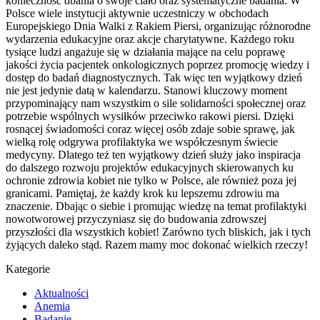
konieczność dbania o swoje ciało oraz systematyczne badania. W
Polsce wiele instytucji aktywnie uczestniczy w obchodach
Europejskiego Dnia Walki z Rakiem Piersi, organizując różnorodne
wydarzenia edukacyjne oraz akcje charytatywne. Każdego roku
tysiące ludzi angażuje się w działania mające na celu poprawę
jakości życia pacjentek onkologicznych poprzez promocję wiedzy i
dostęp do badań diagnostycznych. Tak więc ten wyjątkowy dzień
nie jest jedynie datą w kalendarzu. Stanowi kluczowy moment
przypominający nam wszystkim o sile solidarności społecznej oraz
potrzebie wspólnych wysiłków przeciwko rakowi piersi. Dzięki
rosnącej świadomości coraz więcej osób zdaje sobie sprawę, jak
wielką rolę odgrywa profilaktyka we współczesnym świecie
medycyny. Dlatego też ten wyjątkowy dzień służy jako inspiracja
do dalszego rozwoju projektów edukacyjnych skierowanych ku
ochronie zdrowia kobiet nie tylko w Polsce, ale również poza jej
granicami. Pamiętaj, że każdy krok ku lepszemu zdrowiu ma
znaczenie. Dbając o siebie i promując wiedzę na temat profilaktyki
nowotworowej przyczyniasz się do budowania zdrowszej
przyszłości dla wszystkich kobiet! Zarówno tych bliskich, jak i tych
żyjących daleko stąd. Razem mamy moc dokonać wielkich rzeczy!
Kategorie
Aktualności
Anemia
Badanie