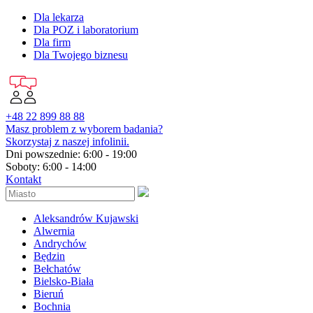
Dla lekarza
Dla POZ i laboratorium
Dla firm
Dla Twojego biznesu
+48 22 899 88 88
Masz problem z wyborem badania?
Skorzystaj z naszej infolinii.
Dni powszednie: 6:00 - 19:00
Soboty: 6:00 - 14:00
Kontakt
Aleksandrów Kujawski
Alwernia
Andrychów
Będzin
Bełchatów
Bielsko-Biała
Bieruń
Bochnia