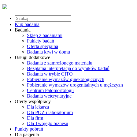
Kup badania
Badania
Sklep z badaniami
Pakiety badań
Oferta specjalna
Badania krwi w domu
Usługi dodatkowe
Badania z zamrożonego materiału
Bezpłatna interpretacja do wyników badań
Badania w trybie CITO
Pobieranie wymazów ginekologicznych
Pobieranie wymazów urogenitalnych u mężczyzn
Centrum Patomorfologii
Badania weterynaryjne
Oferty współpracy
Dla lekarza
Dla POZ i laboratorium
Dla firm
Dla Twojego biznesu
Punkty pobrań
Dla pacjenta