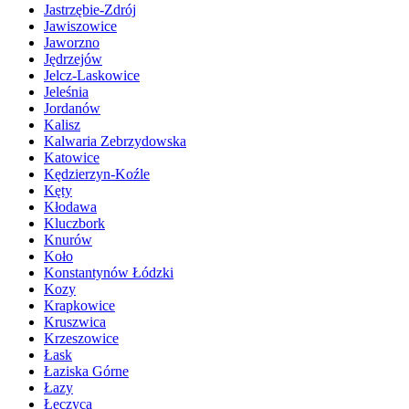
Jastrzębie-Zdrój
Jawiszowice
Jaworzno
Jędrzejów
Jelcz-Laskowice
Jeleśnia
Jordanów
Kalisz
Kalwaria Zebrzydowska
Katowice
Kędzierzyn-Koźle
Kęty
Kłodawa
Kluczbork
Knurów
Koło
Konstantynów Łódzki
Kozy
Krapkowice
Kruszwica
Krzeszowice
Łask
Łaziska Górne
Łazy
Łęczyca