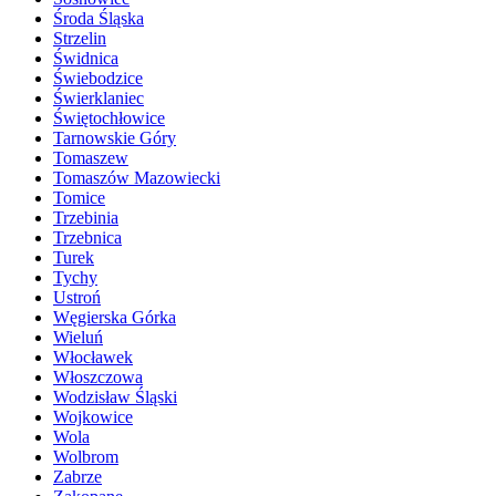
Środa Śląska
Strzelin
Świdnica
Świebodzice
Świerklaniec
Świętochłowice
Tarnowskie Góry
Tomaszew
Tomaszów Mazowiecki
Tomice
Trzebinia
Trzebnica
Turek
Tychy
Ustroń
Węgierska Górka
Wieluń
Włocławek
Włoszczowa
Wodzisław Śląski
Wojkowice
Wola
Wolbrom
Zabrze