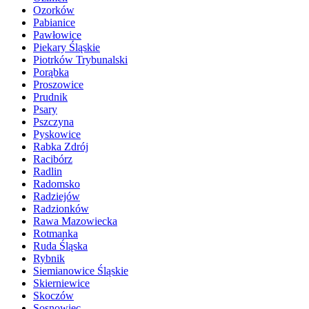
Ozorków
Pabianice
Pawłowice
Piekary Śląskie
Piotrków Trybunalski
Porąbka
Proszowice
Prudnik
Psary
Pszczyna
Pyskowice
Rabka Zdrój
Racibórz
Radlin
Radomsko
Radziejów
Radzionków
Rawa Mazowiecka
Rotmanka
Ruda Śląska
Rybnik
Siemianowice Śląskie
Skierniewice
Skoczów
Sosnowiec