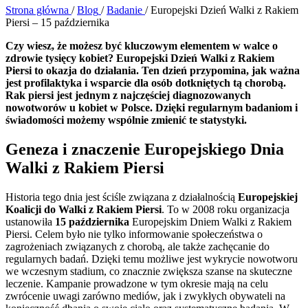
Strona główna
/
Blog
/
Badanie
/
Europejski Dzień Walki z Rakiem
Piersi – 15 października
Czy wiesz, że możesz być kluczowym elementem w walce o
zdrowie tysięcy kobiet? Europejski Dzień Walki z Rakiem
Piersi to okazja do działania. Ten dzień przypomina, jak ważna
jest profilaktyka i wsparcie dla osób dotkniętych tą chorobą.
Rak piersi jest jednym z najczęściej diagnozowanych
nowotworów u kobiet w Polsce. Dzięki regularnym badaniom i
świadomości możemy wspólnie zmienić te statystyki.
Geneza i znaczenie Europejskiego Dnia
Walki z Rakiem Piersi
Historia tego dnia jest ściśle związana z działalnością
Europejskiej
Koalicji do Walki z Rakiem Piersi
. To w 2008 roku organizacja
ustanowiła
15 października
Europejskim Dniem Walki z Rakiem
Piersi. Celem było nie tylko informowanie społeczeństwa o
zagrożeniach związanych z chorobą, ale także zachęcanie do
regularnych badań. Dzięki temu możliwe jest wykrycie nowotworu
we wczesnym stadium, co znacznie zwiększa szanse na skuteczne
leczenie. Kampanie prowadzone w tym okresie mają na celu
zwrócenie uwagi zarówno mediów, jak i zwykłych obywateli na