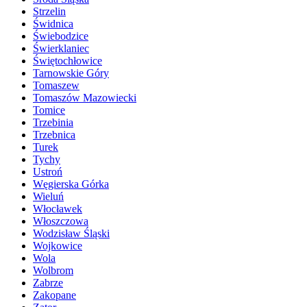
Strzelin
Świdnica
Świebodzice
Świerklaniec
Świętochłowice
Tarnowskie Góry
Tomaszew
Tomaszów Mazowiecki
Tomice
Trzebinia
Trzebnica
Turek
Tychy
Ustroń
Węgierska Górka
Wieluń
Włocławek
Włoszczowa
Wodzisław Śląski
Wojkowice
Wola
Wolbrom
Zabrze
Zakopane