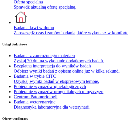
Oferta specjalna
Sprawdź aktualną ofertę specjalną.
Badania krwi w domu
Zaoszczędź czas i zamów badania, które wykonasz w komfor
Usługi dodatkowe
Badania z zamrożonego materiału
Zyskaj 30 dni na wykonanie dodatkowych badań.
Bezpłatna interpretacja do wyników badań
Odbierz wyniki badań z opisem online już w kilka sekund.
Badania w trybie CITO
Uzyskaj wyniki badań w ekspresowym tempie.
Pobieranie wymazów ginekologicznych
Pobieranie wymazów urogenitalnych u mężczyzn
Centrum Patomorfologii
Badania weterynaryjne
Diagnostyka laboratoryjna dla weterynarii.
Oferty współpracy