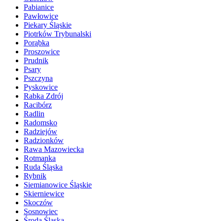
Pabianice
Pawłowice
Piekary Śląskie
Piotrków Trybunalski
Porąbka
Proszowice
Prudnik
Psary
Pszczyna
Pyskowice
Rabka Zdrój
Racibórz
Radlin
Radomsko
Radziejów
Radzionków
Rawa Mazowiecka
Rotmanka
Ruda Śląska
Rybnik
Siemianowice Śląskie
Skierniewice
Skoczów
Sosnowiec
Środa Śląska