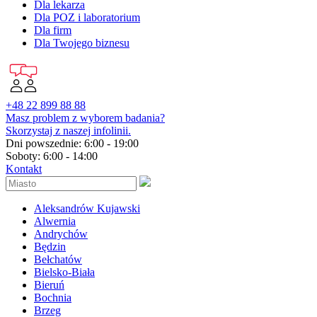
Dla lekarza
Dla POZ i laboratorium
Dla firm
Dla Twojego biznesu
+48 22 899 88 88
Masz problem z wyborem badania?
Skorzystaj z naszej infolinii.
Dni powszednie: 6:00 - 19:00
Soboty: 6:00 - 14:00
Kontakt
Aleksandrów Kujawski
Alwernia
Andrychów
Będzin
Bełchatów
Bielsko-Biała
Bieruń
Bochnia
Brzeg