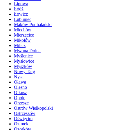
Lipowa
Łódź
Łowicz
Lubliniec
Maków Podhalański
Miechów
Mierzęcice
Mikołów
Milicz
Mszana Dolna
Myślenice
Mysłowice
Myszków
Nowy Targ
Nysa
Oława
Olesno
Olkusz
Opole
Orzesze
Ostrów Wielkopolski
Ostrzeszów
Oświęcim
Ozimek
Ozorków