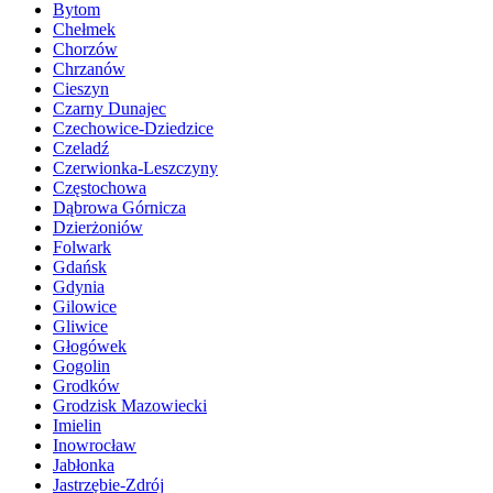
Bytom
Chełmek
Chorzów
Chrzanów
Cieszyn
Czarny Dunajec
Czechowice-Dziedzice
Czeladź
Czerwionka-Leszczyny
Częstochowa
Dąbrowa Górnicza
Dzierżoniów
Folwark
Gdańsk
Gdynia
Gilowice
Gliwice
Głogówek
Gogolin
Grodków
Grodzisk Mazowiecki
Imielin
Inowrocław
Jabłonka
Jastrzębie-Zdrój