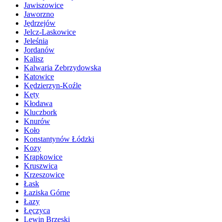
Jawiszowice
Jaworzno
Jędrzejów
Jelcz-Laskowice
Jeleśnia
Jordanów
Kalisz
Kalwaria Zebrzydowska
Katowice
Kędzierzyn-Koźle
Kęty
Kłodawa
Kluczbork
Knurów
Koło
Konstantynów Łódzki
Kozy
Krapkowice
Kruszwica
Krzeszowice
Łask
Łaziska Górne
Łazy
Łęczyca
Lewin Brzeski