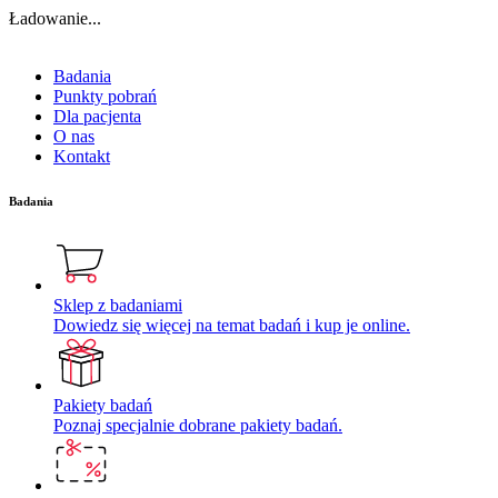
Ładowanie...
Badania
Punkty pobrań
Dla pacjenta
O nas
Kontakt
Badania
Sklep z badaniami
Dowiedz się więcej na temat badań i kup je online.
Pakiety badań
Poznaj specjalnie dobrane pakiety badań.