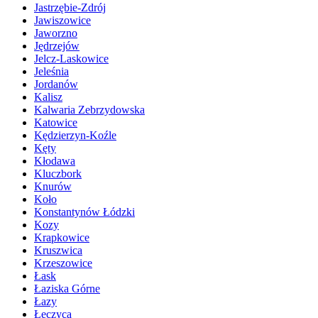
Jastrzębie-Zdrój
Jawiszowice
Jaworzno
Jędrzejów
Jelcz-Laskowice
Jeleśnia
Jordanów
Kalisz
Kalwaria Zebrzydowska
Katowice
Kędzierzyn-Koźle
Kęty
Kłodawa
Kluczbork
Knurów
Koło
Konstantynów Łódzki
Kozy
Krapkowice
Kruszwica
Krzeszowice
Łask
Łaziska Górne
Łazy
Łęczyca