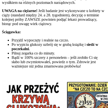
wysiłkiem na różnych poziomach narządowych.
UWAGA na ciężarne!
Jeśli badanie jest wykonywane u kobiety w
ciąży (standard między 24. a 28. tygodniem), decyzję o terminie
kolejnej próby ZAWSZE powinien podjąć lekarz prowadzący,
biorąc pod uwagę wiek ciążowy.
Ściągawka:
Przyjdź wypoczęty i realnie na czczo.
Po wypiciu glukozy uzbrój się w grubą książkę i
siedź w
poczekalni
.
Pilnuj zegarka co do minuty.
Bądź w 100% szczery z personelem – jeśli zrobiło Ci się
słabo lub zwymiotowałeś, powiedz o tym. Zdrowie jest
ważniejsze niż jedna zmarnowana probówka!