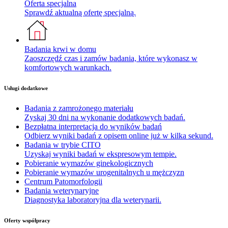
Oferta specjalna
Sprawdź aktualną ofertę specjalną.
Badania krwi w domu
Zaoszczędź czas i zamów badania, które wykonasz w
komfortowych warunkach.
Usługi dodatkowe
Badania z zamrożonego materiału
Zyskaj 30 dni na wykonanie dodatkowych badań.
Bezpłatna interpretacja do wyników badań
Odbierz wyniki badań z opisem online już w kilka sekund.
Badania w trybie CITO
Uzyskaj wyniki badań w ekspresowym tempie.
Pobieranie wymazów ginekologicznych
Pobieranie wymazów urogenitalnych u mężczyzn
Centrum Patomorfologii
Badania weterynaryjne
Diagnostyka laboratoryjna dla weterynarii.
Oferty współpracy