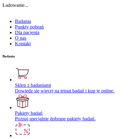
Ładowanie...
Badania
Punkty pobrań
Dla pacjenta
O nas
Kontakt
Badania
Sklep z badaniami
Dowiedz się więcej na temat badań i kup je online.
Pakiety badań
Poznaj specjalnie dobrane pakiety badań.