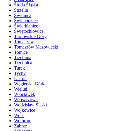
Środa Śląska
Strzelin
Świdnica
Świebodzice
Świerklaniec
Świętochłowice
Tarnowskie Góry
Tomaszew
Tomaszów Mazowiecki
Tomice
Trzebinia
Trzebnica
Turek
Tychy
Ustroń
Węgierska Górka
Wieluń
Włocławek
Włoszczowa
Wodzisław Śląski
Wojkowice
Wola
Wolbrom
Zabrze