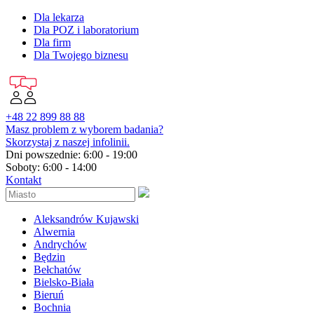
Dla lekarza
Dla POZ i laboratorium
Dla firm
Dla Twojego biznesu
+48 22 899 88 88
Masz problem z wyborem badania?
Skorzystaj z naszej infolinii.
Dni powszednie: 6:00 - 19:00
Soboty: 6:00 - 14:00
Kontakt
Aleksandrów Kujawski
Alwernia
Andrychów
Będzin
Bełchatów
Bielsko-Biała
Bieruń
Bochnia