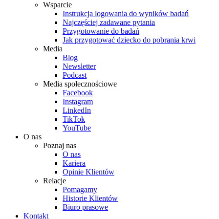
Wsparcie
Instrukcja logowania do wyników badań
Najczęściej zadawane pytania
Przygotowanie do badań
Jak przygotować dziecko do pobrania krwi
Media
Blog
Newsletter
Podcast
Media społecznościowe
Facebook
Instagram
LinkedIn
TikTok
YouTube
O nas
Poznaj nas
O nas
Kariera
Opinie Klientów
Relacje
Pomagamy
Historie Klientów
Biuro prasowe
Kontakt