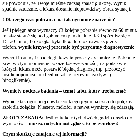
się powodują, że Twoje mięśnie zaczną spalać glukozę. Wynik
spadnie sztucznie, a lekarz dostanie nieprawdziwy obraz sytuacji.
! Dlaczego czas pobrania ma tak ogromne znaczenie?
Jeśli pielęgniarka wyznaczy Ci kolejne pobranie równo za 60 minut,
musisz stawić się pod gabinetem punktualnie. Jeśli spóźnisz się o
15–20 minut, bo kolejka była długa lub rozmawiasz przez
telefon,
wynik krzywej przestaje być przydatny diagnostycznie
.
Wyrzut insuliny i spadek glukozy to procesy dynamiczne. Pobranie
krwi w złym momencie pokaże losowe wartości, na podstawie
których lekarz może postawić błędną diagnozę (np. przeoczyć
insulinooporność lub błędnie zdiagnozować reaktywną
hipoglikemię).
Wymioty podczas badania – temat tabu, który trzeba znać
Wypicie tak ogromnej dawki słodkiego płynu na czczo to potężny
szok dla żołądka. Niestety, mdłości, a nawet wymioty, się zdarzają.
ZŁOTA ZASADA:
Jeśli w trakcie tych dwóch godzin doszło do
wymiotów –
musisz natychmiast zgłosić to personelowi!
Czym skutkuje zatajenie tej informacji?