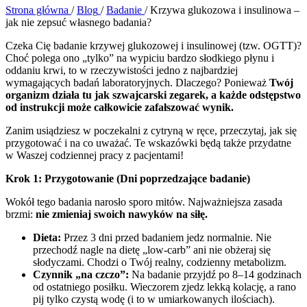
Strona główna
/
Blog
/
Badanie
/
Krzywa glukozowa i insulinowa –
jak nie zepsuć własnego badania?
Czeka Cię badanie krzywej glukozowej i insulinowej (tzw. OGTT)?
Choć polega ono „tylko” na wypiciu bardzo słodkiego płynu i
oddaniu krwi, to w rzeczywistości jedno z najbardziej
wymagających badań laboratoryjnych. Dlaczego? Ponieważ
Twój
organizm działa tu jak szwajcarski zegarek, a każde odstępstwo
od instrukcji może całkowicie zafałszować wynik.
Zanim usiądziesz w poczekalni z cytryną w ręce, przeczytaj, jak się
przygotować i na co uważać. Te wskazówki będą także przydatne
w Waszej codziennej pracy z pacjentami!
Krok 1: Przygotowanie (Dni poprzedzające badanie)
Wokół tego badania narosło sporo mitów. Najważniejsza zasada
brzmi:
nie zmieniaj swoich nawyków na siłę.
Dieta:
Przez 3 dni przed badaniem jedz normalnie. Nie
przechodź nagle na dietę „low-carb” ani nie obżeraj się
słodyczami. Chodzi o Twój realny, codzienny metabolizm.
Czynnik „na czczo”:
Na badanie przyjdź po 8–14 godzinach
od ostatniego posiłku. Wieczorem zjedz lekką kolację, a rano
pij tylko czystą wodę (i to w umiarkowanych ilościach).