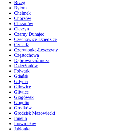
Brzeg
Bytom
Chełmek
Chorzów
Chrzanów
Cieszyn
Czarny Dunajec
Czechowice-Dziedzice
Czeladź
Czerwionka-Leszczyny
Częstochowa
Dąbrowa Górnicza
Dzierżoniów
Folwark
Gdańsk
Gdynia
Gilowice
Gliwice
Głogówek
Gogolin
Grodków
Grodzisk Mazowiecki
Imielin
Inowrocław
Jabłonka