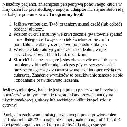
Niektórzy pacjenci, zniechęceni perspektywą ponownego kłucia w
inny dzień lub pica słodkiego napoju, udają, że nic się nie stało i idą
na kolejne pobranie krwi.
To ogromny błąd!
Jeśli zwymiotujesz, Twój organizm usunął część (lub całość)
podanej glukozy.
Poziom cukru i insuliny we krwi zacznie gwałtownie spadać
– nie dlatego, że Twoje ciało tak świetnie sobie z nim
poradziło, ale dlatego, że paliwo po prostu zniknęło.
W efekcie laboratoryjnym otrzymasz idealne, wręcz
„książkowe” wyniki lub bardzo zaniżone.
Skutek?
Lekarz uzna, że jesteś okazem zdrowia lub masz
problemy z hipoglikemią, podczas gdy w rzeczywistości
możesz zmagać się z zaawansowaną insulinoopornością czy
cukrzycą. Zatajenie wymiotów to oszukiwanie samego siebie
i opóźnianie prawidłowego leczenia.
Jeśli zwymiotujesz, badanie jest po prostu przerywane i trzeba je
powtórzyć w innym terminie (często lekarz pozwala wtedy na
użycie smakowej glukozy lub wciśnięcie kilku kropel soku z
cytryny).
Pamiętaj o zachowaniu odstępu czasowego przed powtórzeniem
badania (min. 48-72h, a najbardziej optymalnie parę dni)! Tak duże
obciążenie organizmu cukrem może być dla niego sporym