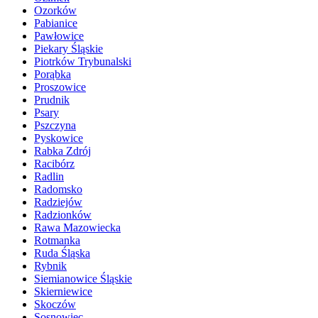
Ozorków
Pabianice
Pawłowice
Piekary Śląskie
Piotrków Trybunalski
Porąbka
Proszowice
Prudnik
Psary
Pszczyna
Pyskowice
Rabka Zdrój
Racibórz
Radlin
Radomsko
Radziejów
Radzionków
Rawa Mazowiecka
Rotmanka
Ruda Śląska
Rybnik
Siemianowice Śląskie
Skierniewice
Skoczów
Sosnowiec