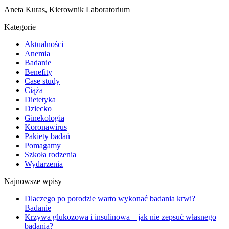
Aneta Kuras,
Kierownik Laboratorium
Kategorie
Aktualności
Anemia
Badanie
Benefity
Case study
Ciąża
Dietetyka
Dziecko
Ginekologia
Koronawirus
Pakiety badań
Pomagamy
Szkoła rodzenia
Wydarzenia
Najnowsze wpisy
Dlaczego po porodzie warto wykonać badania krwi?
Badanie
Krzywa glukozowa i insulinowa – jak nie zepsuć własnego
badania?