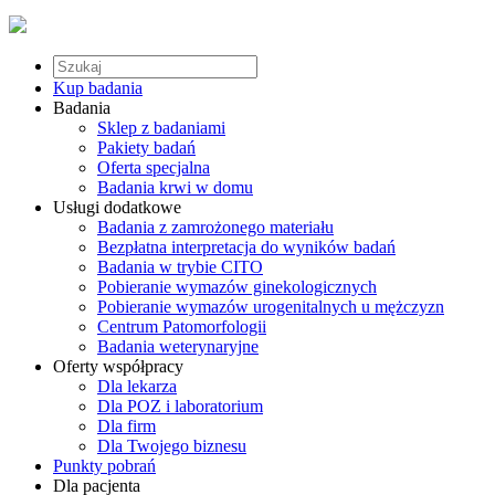
Kup badania
Badania
Sklep z badaniami
Pakiety badań
Oferta specjalna
Badania krwi w domu
Usługi dodatkowe
Badania z zamrożonego materiału
Bezpłatna interpretacja do wyników badań
Badania w trybie CITO
Pobieranie wymazów ginekologicznych
Pobieranie wymazów urogenitalnych u mężczyzn
Centrum Patomorfologii
Badania weterynaryjne
Oferty współpracy
Dla lekarza
Dla POZ i laboratorium
Dla firm
Dla Twojego biznesu
Punkty pobrań
Dla pacjenta