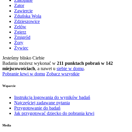
Zakopane
Zator
Zawiercie
Zduńska Wola
Zdzieszowice
Zelów
Zgierz
Żmigród
Żory
Żywiec
Jesteśmy blisko Ciebie
Badania możesz wykonać w
211 punktach pobrań w 142
miejscowościach
, a nawet u
siebie w domu
.
Pobranie krwi w domu
Zobacz wszystkie
Wsparcie
Instrukcja logowania do wyników badań
Najczęściej zadawane pytania
Przygotowanie do badań
Jak przygotować dziecko do pobrania krwi
Media