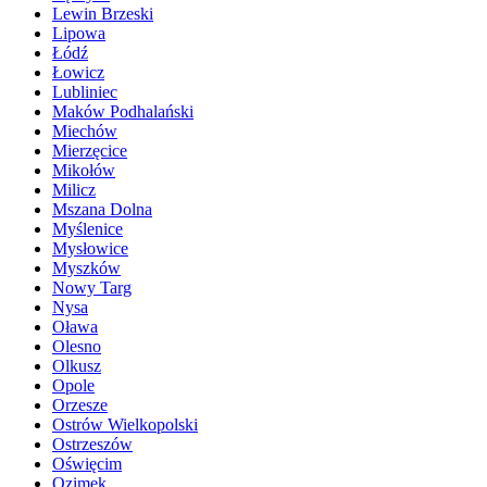
Lewin Brzeski
Lipowa
Łódź
Łowicz
Lubliniec
Maków Podhalański
Miechów
Mierzęcice
Mikołów
Milicz
Mszana Dolna
Myślenice
Mysłowice
Myszków
Nowy Targ
Nysa
Oława
Olesno
Olkusz
Opole
Orzesze
Ostrów Wielkopolski
Ostrzeszów
Oświęcim
Ozimek