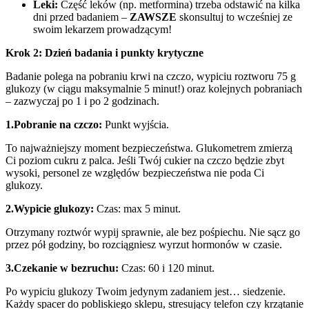
Leki:
Część leków (np. metformina) trzeba odstawić na kilka
dni przed badaniem –
ZAWSZE
skonsultuj to wcześniej ze
swoim lekarzem prowadzącym!
Krok 2: Dzień badania i punkty krytyczne
Badanie polega na pobraniu krwi na czczo, wypiciu roztworu 75 g
glukozy (w ciągu maksymalnie 5 minut!) oraz kolejnych pobraniach
– zazwyczaj po 1 i po 2 godzinach.
1.Pobranie na czczo:
Punkt wyjścia.
To najważniejszy moment bezpieczeństwa. Glukometrem zmierzą
Ci poziom cukru z palca. Jeśli Twój cukier na czczo będzie zbyt
wysoki, personel ze względów bezpieczeństwa nie poda Ci
glukozy.
2.Wypicie glukozy:
Czas: max 5 minut.
Otrzymany roztwór wypij sprawnie, ale bez pośpiechu. Nie sącz go
przez pół godziny, bo rozciągniesz wyrzut hormonów w czasie.
3.Czekanie w bezruchu:
Czas: 60 i 120 minut.
Po wypiciu glukozy Twoim jedynym zadaniem jest… siedzenie.
Każdy spacer do pobliskiego sklepu, stresujący telefon czy krzątanie