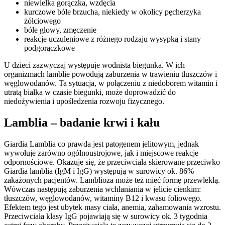
niewielka gorączka, wzdęcia
kurczowe bóle brzucha, niekiedy w okolicy pęcherzyka
żółciowego
bóle głowy, zmęczenie
reakcje uczuleniowe z różnego rodzaju wysypką i stany
podgorączkowe
U dzieci zazwyczaj występuje wodnista biegunka. W ich
organizmach lamblie powodują zaburzenia w trawieniu tłuszczów i
węglowodanów. Ta sytuacja, w połączeniu z niedoborem witamin i
utratą białka w czasie biegunki, może doprowadzić do
niedożywienia i upośledzenia rozwoju fizycznego.
Lamblia – badanie krwi i kału
Giardia Lamblia co prawda jest patogenem jelitowym, jednak
wywołuje zarówno ogólnoustrojowe, jak i miejscowe reakcje
odpornościowe. Okazuje się, że przeciwciała skierowane przeciwko
Giardia lamblia (IgM i IgG) występują w surowicy ok. 86%
zakażonych pacjentów. Lamblioza może też mieć formę przewlekłą.
Wówczas następują zaburzenia wchłaniania w jelicie cienkim:
tłuszczów, węglowodanów, witaminy B12 i kwasu foliowego.
Efektem tego jest ubytek masy ciała, anemia, zahamowania wzrostu.
Przeciwciała klasy IgG pojawiają się w surowicy ok. 3 tygodnia