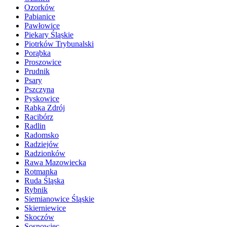
Ozorków
Pabianice
Pawłowice
Piekary Śląskie
Piotrków Trybunalski
Porąbka
Proszowice
Prudnik
Psary
Pszczyna
Pyskowice
Rabka Zdrój
Racibórz
Radlin
Radomsko
Radziejów
Radzionków
Rawa Mazowiecka
Rotmanka
Ruda Śląska
Rybnik
Siemianowice Śląskie
Skierniewice
Skoczów
Sosnowiec