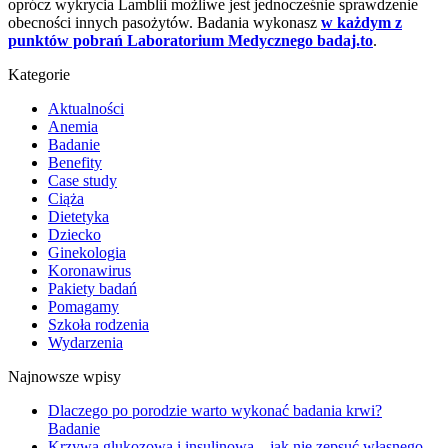
oprócz wykrycia Lamblii możliwe jest jednocześnie sprawdzenie
obecności innych pasożytów. Badania wykonasz
w każdym z
punktów pobrań Laboratorium Medycznego badaj.to
.
Kategorie
Aktualności
Anemia
Badanie
Benefity
Case study
Ciąża
Dietetyka
Dziecko
Ginekologia
Koronawirus
Pakiety badań
Pomagamy
Szkoła rodzenia
Wydarzenia
Najnowsze wpisy
Dlaczego po porodzie warto wykonać badania krwi?
Badanie
Krzywa glukozowa i insulinowa – jak nie zepsuć własnego