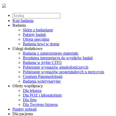
Kup badania
Badania
Sklep z badaniami
Pakiety badań
Oferta specjalna
Badania krwi w domu
Usługi dodatkowe
Badania z zamrożonego materiału
Bezpłatna interpretacja do wyników badań
Badania w trybie CITO
Pobieranie wymazów ginekologicznych
Pobieranie wymazów urogenitalnych u mężczyzn
Centrum Patomorfologii
Badania weterynaryjne
Oferty współpracy
Dla lekarza
Dla POZ i laboratorium
Dla firm
Dla Twojego biznesu
Punkty pobrań
Dla pacjenta