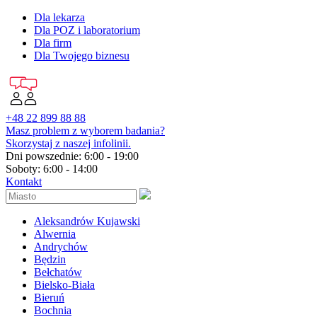
Dla lekarza
Dla POZ i laboratorium
Dla firm
Dla Twojego biznesu
+48 22 899 88 88
Masz problem z wyborem badania?
Skorzystaj z naszej infolinii.
Dni powszednie: 6:00 - 19:00
Soboty: 6:00 - 14:00
Kontakt
Aleksandrów Kujawski
Alwernia
Andrychów
Będzin
Bełchatów
Bielsko-Biała
Bieruń
Bochnia