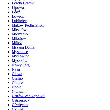
Lewin Brzeski
Lipowa
Łódź
Łowicz
Lubliniec
Maków Podhalański
Miechów
Mierzęcice
Mikołów
Milicz
Mszana Dolna
Myślenice
Mysłowice
Myszków
Nowy Targ
Nysa
Oława
Olesno
Olkusz
Opole
Orzesze
Ostrów Wielkopolski
Ostrzeszów
Oświęcim
Ozimek