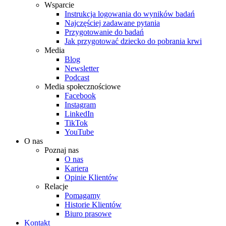
Wsparcie
Instrukcja logowania do wyników badań
Najczęściej zadawane pytania
Przygotowanie do badań
Jak przygotować dziecko do pobrania krwi
Media
Blog
Newsletter
Podcast
Media społecznościowe
Facebook
Instagram
LinkedIn
TikTok
YouTube
O nas
Poznaj nas
O nas
Kariera
Opinie Klientów
Relacje
Pomagamy
Historie Klientów
Biuro prasowe
Kontakt