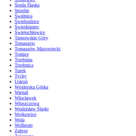
Środa Śląska
Strzelin
Świdnica
Świebodzice
Świerklaniec
Świętochłowice
Tarnowskie Góry
Tomaszew
Tomaszów Mazowiecki
Tomice
Trzebinia
Trzebnica
Turek
Tychy
Ustroń
Węgierska Górka
Wieluń
Włocławek
Włoszczowa
Wodzisław Śląski
Wojkowice
Wola
Wolbrom
Zabrze