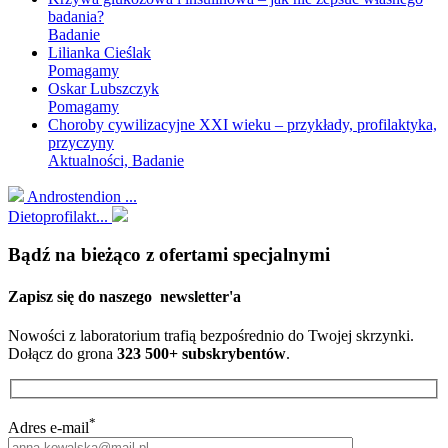
badania?
Badanie
Lilianka Cieślak
Pomagamy
Oskar Lubszczyk
Pomagamy
Choroby cywilizacyjne XXI wieku – przykłady, profilaktyka,
przyczyny
Aktualności, Badanie
Androstendion ...
Dietoprofilakt...
Bądź na bieżąco z ofertami specjalnymi
Zapisz się do naszego
newsletter'a
Nowości z laboratorium trafią bezpośrednio do Twojej skrzynki.
Dołącz do grona
323 500+ subskrybentów
.
*
Adres e-mail