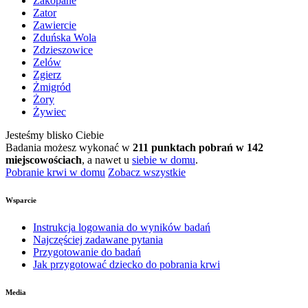
Zakopane
Zator
Zawiercie
Zduńska Wola
Zdzieszowice
Zelów
Zgierz
Żmigród
Żory
Żywiec
Jesteśmy blisko Ciebie
Badania możesz wykonać w
211 punktach pobrań w 142
miejscowościach
, a nawet u
siebie w domu
.
Pobranie krwi w domu
Zobacz wszystkie
Wsparcie
Instrukcja logowania do wyników badań
Najczęściej zadawane pytania
Przygotowanie do badań
Jak przygotować dziecko do pobrania krwi
Media