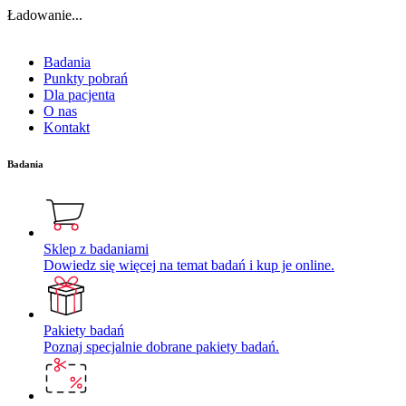
Ładowanie...
Badania
Punkty pobrań
Dla pacjenta
O nas
Kontakt
Badania
Sklep z badaniami
Dowiedz się więcej na temat badań i kup je online.
Pakiety badań
Poznaj specjalnie dobrane pakiety badań.