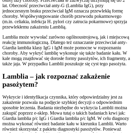
ostrej fazy choroby. Przeciwciała te zazwyczaj utrzymują się do 2
lat. Obecność przeciwciał anty-G (Lamblia IgG), przy
jednoczesnym braku przeciwciał IgM oznacza przewlekłą formę
choroby. Współwystępowanie chorób przewodu pokarmowego
(m.in. celiakia, infekcja H. pylori czy zatrucia pokarmowe) sprzyja
przewlekłemu zakażeniu Lamblią.
Lamblia może wywołać zarówno ogólnoustrojową, jak i miejscową
reakcję immunologiczną. Dlatego też oznaczanie przeciwciał anty-
Giardia lamblia klasy IgG i IgM może pomocne w rozpoznaniu
choroby. Aby wykryć lamblię wykonuje się także badanie kału. W
kale mogą znajdować się dorosłe formy pasożytów, ich fragmenty, a
także jaja. W przypadku Lamblii poszukuje się cyst tego pasożyta.
Lamblia – jak rozpoznać zakażenie
pasożytem?
Wykrycie i identyfikacja czynnika, który odpowiedzialny jest za
zakażenie pozwala na podjęcie szybkiej decyzji o odpowiednim
sposobie leczenia. Badania niezbędne do wykrycia Lamblii można
zakupić poprzez e-sklep. Mowa tutaj o takich badaniach krwi jak:
Giardia lamblia p/c IgG i Giardia lamblia p/c IgM. W celu diagnozy
można wykonać również badanie kału w kierunku Lamblii. Warto
również skorzystać z pakietu diagnostyki pasożytów. Ponieważ