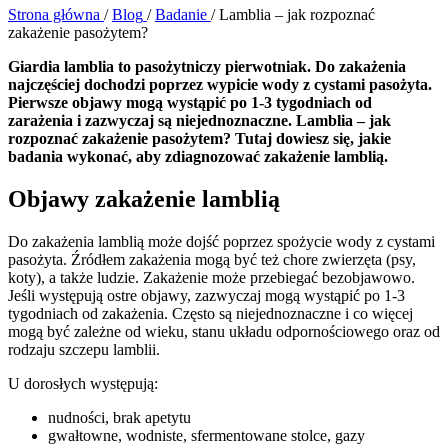
Strona główna
/
Blog
/
Badanie
/
Lamblia – jak rozpoznać
zakażenie pasożytem?
Giardia lamblia to pasożytniczy pierwotniak. Do zakażenia
najczęściej dochodzi poprzez wypicie wody z cystami pasożyta.
Pierwsze objawy mogą wystąpić po 1-3 tygodniach od
zarażenia i zazwyczaj są niejednoznaczne. Lamblia – jak
rozpoznać zakażenie pasożytem? Tutaj dowiesz się, jakie
badania wykonać, aby zdiagnozować zakażenie lamblią.
Objawy zakażenie lamblią
Do zakażenia lamblią może dojść poprzez spożycie wody z cystami
pasożyta. Źródłem zakażenia mogą być też chore zwierzęta (psy,
koty), a także ludzie. Zakażenie może przebiegać bezobjawowo.
Jeśli występują ostre objawy, zazwyczaj mogą wystąpić po 1-3
tygodniach od zakażenia. Często są niejednoznaczne i co więcej
mogą być zależne od wieku, stanu układu odpornościowego oraz od
rodzaju szczepu lamblii.
U dorosłych występują:
nudności, brak apetytu
gwałtowne, wodniste, sfermentowane stolce, gazy