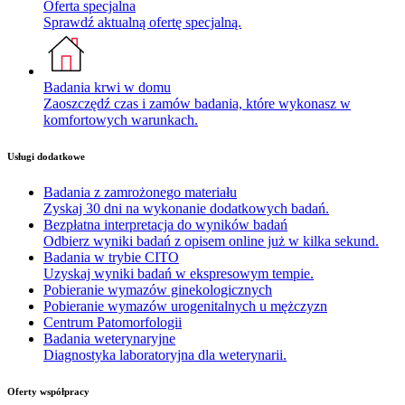
Oferta specjalna
Sprawdź aktualną ofertę specjalną.
Badania krwi w domu
Zaoszczędź czas i zamów badania, które wykonasz w
komfortowych warunkach.
Usługi dodatkowe
Badania z zamrożonego materiału
Zyskaj 30 dni na wykonanie dodatkowych badań.
Bezpłatna interpretacja do wyników badań
Odbierz wyniki badań z opisem online już w kilka sekund.
Badania w trybie CITO
Uzyskaj wyniki badań w ekspresowym tempie.
Pobieranie wymazów ginekologicznych
Pobieranie wymazów urogenitalnych u mężczyzn
Centrum Patomorfologii
Badania weterynaryjne
Diagnostyka laboratoryjna dla weterynarii.
Oferty współpracy