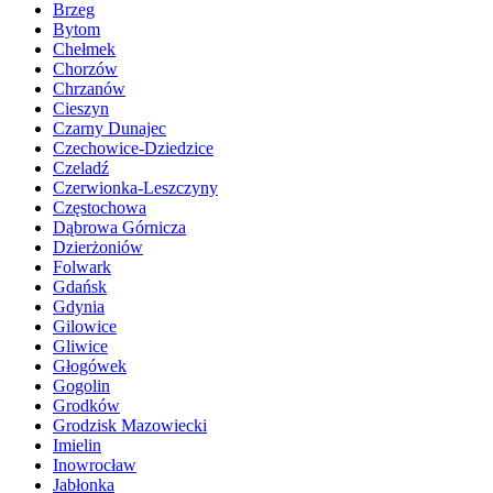
Brzeg
Bytom
Chełmek
Chorzów
Chrzanów
Cieszyn
Czarny Dunajec
Czechowice-Dziedzice
Czeladź
Czerwionka-Leszczyny
Częstochowa
Dąbrowa Górnicza
Dzierżoniów
Folwark
Gdańsk
Gdynia
Gilowice
Gliwice
Głogówek
Gogolin
Grodków
Grodzisk Mazowiecki
Imielin
Inowrocław
Jabłonka