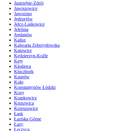
Jastrzębie-Zdrój
Jawiszowice
Jaworzno
Jędrzejów
Jelcz-Laskowice
Jeleśnia
Jordanów
Kalisz
Kalwaria Zebrzydowska
Katowice
Kędzierzyn-Koźle
Kęty
Kłodawa
Kluczbork
Knurów
Koło
Konstantynów Łódzki
Kozy
Krapkowice
Kruszwica
Krzeszowice
Łask
Łaziska Górne
Łazy
Łęczyca