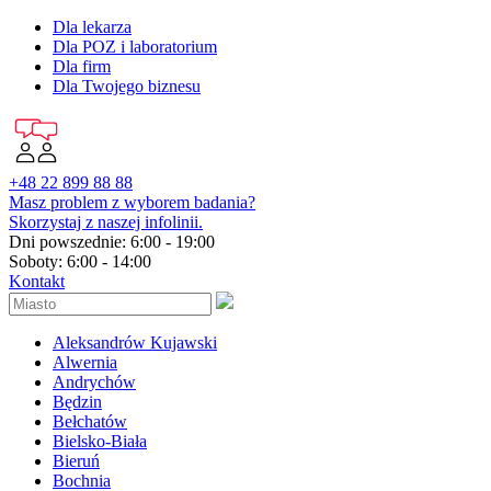
Dla lekarza
Dla POZ i laboratorium
Dla firm
Dla Twojego biznesu
+48 22 899 88 88
Masz problem z wyborem badania?
Skorzystaj z naszej infolinii.
Dni powszednie: 6:00 - 19:00
Soboty: 6:00 - 14:00
Kontakt
Aleksandrów Kujawski
Alwernia
Andrychów
Będzin
Bełchatów
Bielsko-Biała
Bieruń
Bochnia