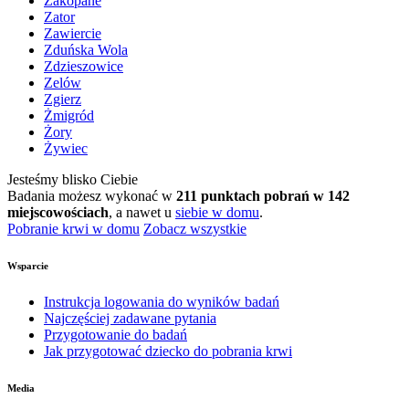
Zakopane
Zator
Zawiercie
Zduńska Wola
Zdzieszowice
Zelów
Zgierz
Żmigród
Żory
Żywiec
Jesteśmy blisko Ciebie
Badania możesz wykonać w
211 punktach pobrań w 142
miejscowościach
, a nawet u
siebie w domu
.
Pobranie krwi w domu
Zobacz wszystkie
Wsparcie
Instrukcja logowania do wyników badań
Najczęściej zadawane pytania
Przygotowanie do badań
Jak przygotować dziecko do pobrania krwi
Media