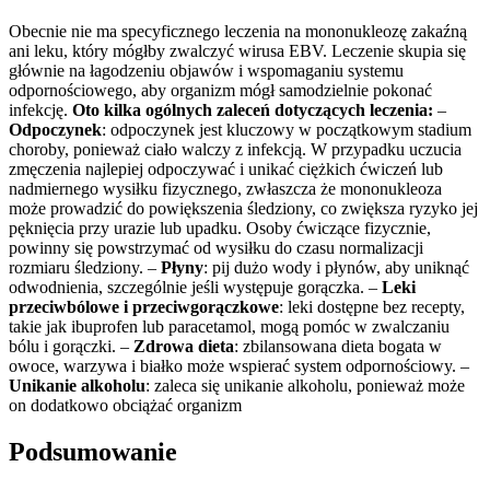
Obecnie nie ma specyficznego leczenia na mononukleozę zakaźną
ani leku, który mógłby zwalczyć wirusa EBV. Leczenie skupia się
głównie na łagodzeniu objawów i wspomaganiu systemu
odpornościowego, aby organizm mógł samodzielnie pokonać
infekcję.
Oto kilka ogólnych zaleceń dotyczących leczenia:
–
Odpoczynek
: odpoczynek jest kluczowy w początkowym stadium
choroby, ponieważ ciało walczy z infekcją. W przypadku uczucia
zmęczenia najlepiej odpoczywać i unikać ciężkich ćwiczeń lub
nadmiernego wysiłku fizycznego, zwłaszcza że mononukleoza
może prowadzić do powiększenia śledziony, co zwiększa ryzyko jej
pęknięcia przy urazie lub upadku. Osoby ćwiczące fizycznie,
powinny się powstrzymać od wysiłku do czasu normalizacji
rozmiaru śledziony. –
Płyny
: pij dużo wody i płynów, aby uniknąć
odwodnienia, szczególnie jeśli występuje gorączka. –
Leki
przeciwbólowe i przeciwgorączkowe
: leki dostępne bez recepty,
takie jak ibuprofen lub paracetamol, mogą pomóc w zwalczaniu
bólu i gorączki. –
Zdrowa dieta
: zbilansowana dieta bogata w
owoce, warzywa i białko może wspierać system odpornościowy. –
Unikanie alkoholu
: zaleca się unikanie alkoholu, ponieważ może
on dodatkowo obciążać organizm
Podsumowanie