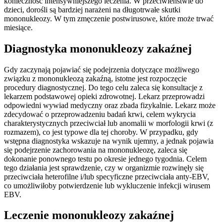
konieczność intensywniejszego leczenia. W przeciwieństwie do
dzieci, dorośli są bardziej narażeni na długotrwałe skutki
mononukleozy. W tym zmęczenie postwirusowe, które może trwać
miesiące.
Diagnostyka mononukleozy zakaźnej
Gdy zaczynają pojawiać się podejrzenia dotyczące możliwego
związku z mononukleozą zakaźną, istotne jest rozpoczęcie
procedury diagnostycznej. Do tego celu zaleca się konsultacje z
lekarzem podstawowej opieki zdrowotnej. Lekarz przeprowadzi
odpowiedni wywiad medyczny oraz zbada fizykalnie. Lekarz może
zdecydować o przeprowadzeniu badań krwi, celem wykrycia
charakterystycznych przeciwciał lub anomalii w morfologii krwi (z
rozmazem), co jest typowe dla tej choroby. W przypadku, gdy
wstępna diagnostyka wskazuje na wynik ujemny, a jednak pojawia
się podejrzenie zachorowania na mononukleozę, zaleca się
dokonanie ponownego testu po okresie jednego tygodnia. Celem
tego działania jest sprawdzenie, czy w organizmie rozwinęły się
przeciwciała heterofilne i/lub specyficzne przeciwciała anty-EBV,
co umożliwiłoby potwierdzenie lub wykluczenie infekcji wirusem
EBV.
Leczenie mononukleozy zakaźnej