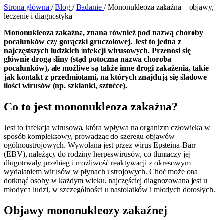
Strona główna
/
Blog
/
Badanie
/
Mononukleoza zakaźna – objawy,
leczenie i diagnostyka
Mononukleoza zakaźna, znana również pod nazwą choroby
pocałunków czy gorączki gruczołowej. Jest to jedna z
najczęstszych ludzkich infekcji wirusowych. Przenosi się
głównie drogą śliny (stąd potoczna nazwa choroba
pocałunków), ale możliwe są także inne drogi zakażenia, takie
jak kontakt z przedmiotami, na których znajdują się śladowe
ilości wirusów (np. szklanki, sztućce).
Co to jest mononukleoza zakaźna?
Jest to infekcja wirusowa, która wpływa na organizm człowieka w
sposób kompleksowy, prowadząc do szeregu objawów
ogólnoustrojowych. Wywołana jest przez wirus Epsteina-Barr
(EBV), należący do rodziny herpeswirusów, co tłumaczy jej
długotrwały przebieg i możliwość reaktywacji z okresowym
wydalaniem wirusów w płynach ustrojowych. Choć może ona
dotknąć osoby w każdym wieku, najczęściej diagnozowana jest u
młodych ludzi, w szczególności u nastolatków i młodych dorosłych.
Objawy mononukleozy zakaźnej