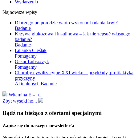
Wydarzenia
Najnowsze wpisy
Dlaczego po porodzie warto wykonać badania krwi?
Badanie
Krzywa glukozowa i insulinowa – jak nie zepsuć własnego
badania?
Badanie
Lilianka Cieślak
Pomagamy
Oskar Lubszczyk
Pomagamy
Choroby cywilizacyjne XXI wieku – przykłady, profilaktyka,
przyczyny
Aktualności, Badanie
Witamina E – n...
Zbyt wysoki ho...
Bądź na bieżąco z ofertami specjalnymi
Zapisz się do naszego
newsletter'a
Nowości z laboratorium trafią bezpośrednio do Twojej skrzynki.