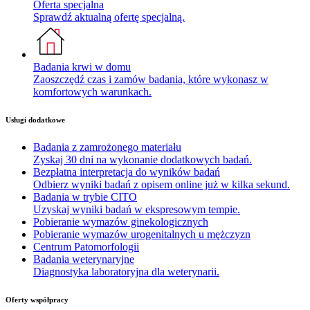
Oferta specjalna
Sprawdź aktualną ofertę specjalną.
Badania krwi w domu
Zaoszczędź czas i zamów badania, które wykonasz w
komfortowych warunkach.
Usługi dodatkowe
Badania z zamrożonego materiału
Zyskaj 30 dni na wykonanie dodatkowych badań.
Bezpłatna interpretacja do wyników badań
Odbierz wyniki badań z opisem online już w kilka sekund.
Badania w trybie CITO
Uzyskaj wyniki badań w ekspresowym tempie.
Pobieranie wymazów ginekologicznych
Pobieranie wymazów urogenitalnych u mężczyzn
Centrum Patomorfologii
Badania weterynaryjne
Diagnostyka laboratoryjna dla weterynarii.
Oferty współpracy