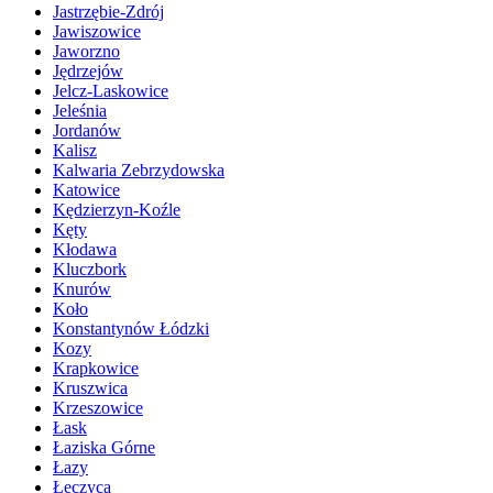
Jastrzębie-Zdrój
Jawiszowice
Jaworzno
Jędrzejów
Jelcz-Laskowice
Jeleśnia
Jordanów
Kalisz
Kalwaria Zebrzydowska
Katowice
Kędzierzyn-Koźle
Kęty
Kłodawa
Kluczbork
Knurów
Koło
Konstantynów Łódzki
Kozy
Krapkowice
Kruszwica
Krzeszowice
Łask
Łaziska Górne
Łazy
Łęczyca