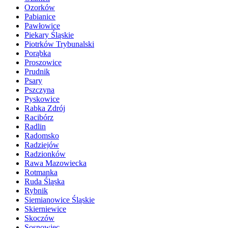
Ozorków
Pabianice
Pawłowice
Piekary Śląskie
Piotrków Trybunalski
Porąbka
Proszowice
Prudnik
Psary
Pszczyna
Pyskowice
Rabka Zdrój
Racibórz
Radlin
Radomsko
Radziejów
Radzionków
Rawa Mazowiecka
Rotmanka
Ruda Śląska
Rybnik
Siemianowice Śląskie
Skierniewice
Skoczów
Sosnowiec