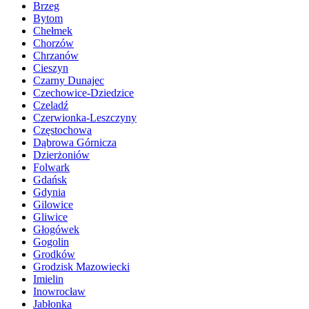
Brzeg
Bytom
Chełmek
Chorzów
Chrzanów
Cieszyn
Czarny Dunajec
Czechowice-Dziedzice
Czeladź
Czerwionka-Leszczyny
Częstochowa
Dąbrowa Górnicza
Dzierżoniów
Folwark
Gdańsk
Gdynia
Gilowice
Gliwice
Głogówek
Gogolin
Grodków
Grodzisk Mazowiecki
Imielin
Inowrocław
Jabłonka