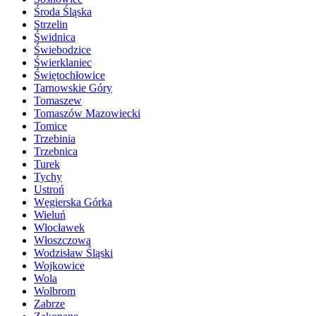
Środa Śląska
Strzelin
Świdnica
Świebodzice
Świerklaniec
Świętochłowice
Tarnowskie Góry
Tomaszew
Tomaszów Mazowiecki
Tomice
Trzebinia
Trzebnica
Turek
Tychy
Ustroń
Węgierska Górka
Wieluń
Włocławek
Włoszczowa
Wodzisław Śląski
Wojkowice
Wola
Wolbrom
Zabrze