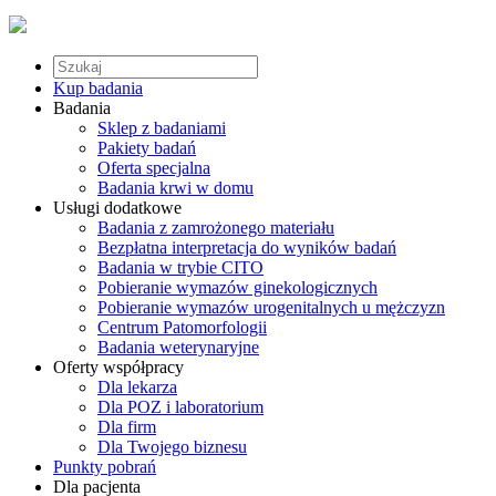
Kup badania
Badania
Sklep z badaniami
Pakiety badań
Oferta specjalna
Badania krwi w domu
Usługi dodatkowe
Badania z zamrożonego materiału
Bezpłatna interpretacja do wyników badań
Badania w trybie CITO
Pobieranie wymazów ginekologicznych
Pobieranie wymazów urogenitalnych u mężczyzn
Centrum Patomorfologii
Badania weterynaryjne
Oferty współpracy
Dla lekarza
Dla POZ i laboratorium
Dla firm
Dla Twojego biznesu
Punkty pobrań
Dla pacjenta