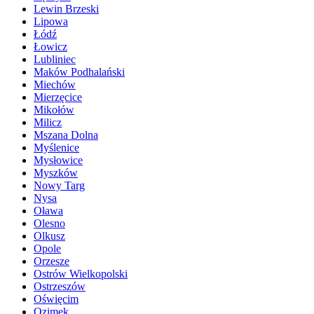
Lewin Brzeski
Lipowa
Łódź
Łowicz
Lubliniec
Maków Podhalański
Miechów
Mierzęcice
Mikołów
Milicz
Mszana Dolna
Myślenice
Mysłowice
Myszków
Nowy Targ
Nysa
Oława
Olesno
Olkusz
Opole
Orzesze
Ostrów Wielkopolski
Ostrzeszów
Oświęcim
Ozimek