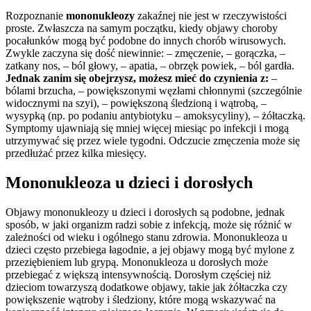
Rozpoznanie
mononukleozy
zakaźnej nie jest w rzeczywistości
proste. Zwłaszcza na samym początku, kiedy objawy choroby
pocałunków mogą być podobne do innych chorób wirusowych.
Zwykle zaczyna się dość niewinnie: – zmęczenie, – gorączka, –
zatkany nos, – ból głowy, – apatia, – obrzęk powiek, – ból gardła.
Jednak zanim się obejrzysz, możesz mieć do czynienia z:
–
bólami brzucha, – powiększonymi węzłami chłonnymi (szczególnie
widocznymi na szyi), – powiększoną śledzioną i wątrobą, –
wysypką (np. po podaniu antybiotyku – amoksycyliny), – żółtaczką.
Symptomy ujawniają się mniej więcej miesiąc po infekcji i mogą
utrzymywać się przez wiele tygodni. Odczucie zmęczenia może się
przedłużać przez kilka miesięcy.
Mononukleoza u dzieci i dorosłych
Objawy mononukleozy u dzieci i dorosłych są podobne, jednak
sposób, w jaki organizm radzi sobie z infekcją, może się różnić w
zależności od wieku i ogólnego stanu zdrowia. Mononukleoza u
dzieci często przebiega łagodnie, a jej objawy mogą być mylone z
przeziębieniem lub grypą. Mononukleoza u dorosłych może
przebiegać z większą intensywnością. Dorosłym częściej niż
dzieciom towarzyszą dodatkowe objawy, takie jak żółtaczka czy
powiększenie wątroby i śledziony, które mogą wskazywać na