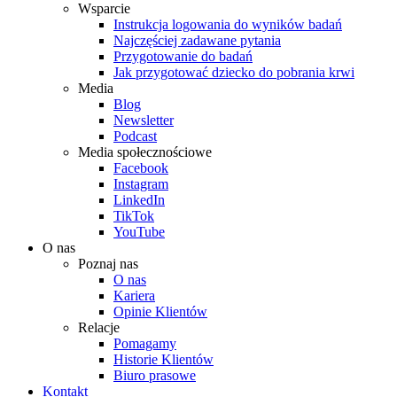
Wsparcie
Instrukcja logowania do wyników badań
Najczęściej zadawane pytania
Przygotowanie do badań
Jak przygotować dziecko do pobrania krwi
Media
Blog
Newsletter
Podcast
Media społecznościowe
Facebook
Instagram
LinkedIn
TikTok
YouTube
O nas
Poznaj nas
O nas
Kariera
Opinie Klientów
Relacje
Pomagamy
Historie Klientów
Biuro prasowe
Kontakt