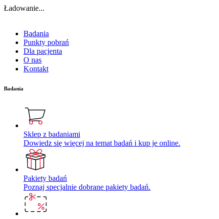
Ładowanie...
Badania
Punkty pobrań
Dla pacjenta
O nas
Kontakt
Badania
Sklep z badaniami
Dowiedz się więcej na temat badań i kup je online.
Pakiety badań
Poznaj specjalnie dobrane pakiety badań.