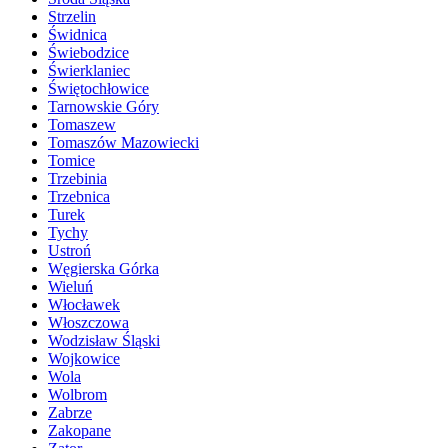
Strzelin
Świdnica
Świebodzice
Świerklaniec
Świętochłowice
Tarnowskie Góry
Tomaszew
Tomaszów Mazowiecki
Tomice
Trzebinia
Trzebnica
Turek
Tychy
Ustroń
Węgierska Górka
Wieluń
Włocławek
Włoszczowa
Wodzisław Śląski
Wojkowice
Wola
Wolbrom
Zabrze
Zakopane