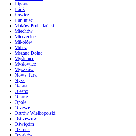
Lipowa
Łódź
Łowicz
Lubliniec
Maków Podhalański
Miechów
Mierzęcice
Mikołów
Milicz
Mszana Dolna
Myślenice
Mysłowice
Myszków
Nowy Targ
Nysa
Oława
Olesno
Olkusz
Opole
Orzesze
Ostrów Wielkopolski
Ostrzeszów
Oświęcim
Ozimek
Ozorków