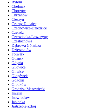
Bytom
Chełmek
Chorzów
Chrzanów
Cieszyn
Czarny Dunajec
Czechowice-Dziedzice
Czeladź
Czerwionka-Leszczyny
Częstochowa
Dąbrowa Górnicza
Dzierżoniów
Folwark
Gdańsk
Gdynia
Gilowice
Gliwice
Głogówek
Gogolin
Grodków
Grodzisk Mazowiecki
Imielin
Inowrocław
Jabłonka
Jastrzębie-Zdrój