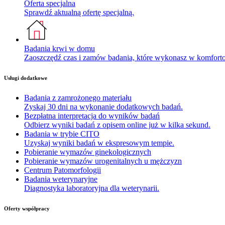
Oferta specjalna
Sprawdź aktualną ofertę specjalną.
Badania krwi w domu
Zaoszczędź czas i zamów badania, które wykonasz w komfor
Usługi dodatkowe
Badania z zamrożonego materiału
Zyskaj 30 dni na wykonanie dodatkowych badań.
Bezpłatna interpretacja do wyników badań
Odbierz wyniki badań z opisem online już w kilka sekund.
Badania w trybie CITO
Uzyskaj wyniki badań w ekspresowym tempie.
Pobieranie wymazów ginekologicznych
Pobieranie wymazów urogenitalnych u mężczyzn
Centrum Patomorfologii
Badania weterynaryjne
Diagnostyka laboratoryjna dla weterynarii.
Oferty współpracy