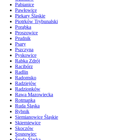
Pabianice
Pawłowice
Piekary Śląskie
Piotrków Trybunalski
Porąbka
Proszowice
Prudnik
Psary
Pszczyna
Pyskowice
Rabka Zdrój
Racibórz
Radlin
Radomsko
Radziejów
Radzionków
Rawa Mazowiecka
Rotmanka
Ruda Śląska
Rybnik
Siemianowice Śląskie
Skierniewice
Skoczów
Sosnowiec
Środa Śląska