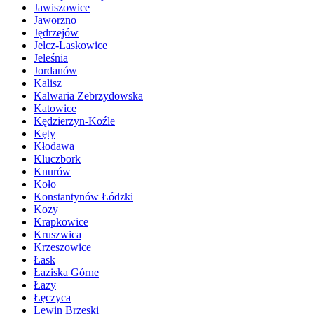
Jawiszowice
Jaworzno
Jędrzejów
Jelcz-Laskowice
Jeleśnia
Jordanów
Kalisz
Kalwaria Zebrzydowska
Katowice
Kędzierzyn-Koźle
Kęty
Kłodawa
Kluczbork
Knurów
Koło
Konstantynów Łódzki
Kozy
Krapkowice
Kruszwica
Krzeszowice
Łask
Łaziska Górne
Łazy
Łęczyca
Lewin Brzeski