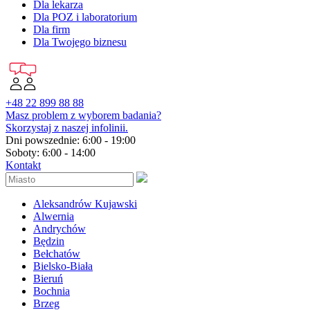
Dla lekarza
Dla POZ i laboratorium
Dla firm
Dla Twojego biznesu
+48 22 899 88 88
Masz problem z wyborem badania?
Skorzystaj z naszej infolinii.
Dni powszednie: 6:00 - 19:00
Soboty: 6:00 - 14:00
Kontakt
Aleksandrów Kujawski
Alwernia
Andrychów
Będzin
Bełchatów
Bielsko-Biała
Bieruń
Bochnia
Brzeg