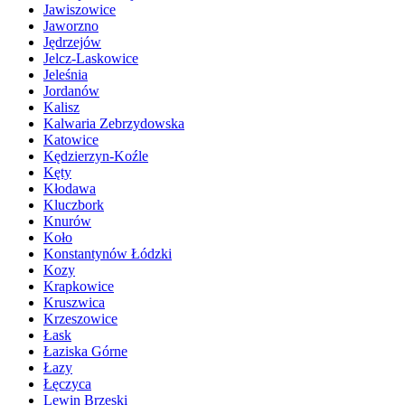
Jawiszowice
Jaworzno
Jędrzejów
Jelcz-Laskowice
Jeleśnia
Jordanów
Kalisz
Kalwaria Zebrzydowska
Katowice
Kędzierzyn-Koźle
Kęty
Kłodawa
Kluczbork
Knurów
Koło
Konstantynów Łódzki
Kozy
Krapkowice
Kruszwica
Krzeszowice
Łask
Łaziska Górne
Łazy
Łęczyca
Lewin Brzeski