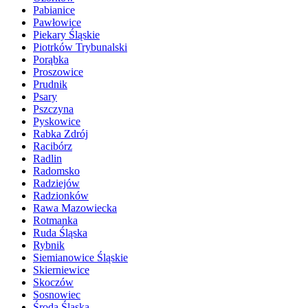
Pabianice
Pawłowice
Piekary Śląskie
Piotrków Trybunalski
Porąbka
Proszowice
Prudnik
Psary
Pszczyna
Pyskowice
Rabka Zdrój
Racibórz
Radlin
Radomsko
Radziejów
Radzionków
Rawa Mazowiecka
Rotmanka
Ruda Śląska
Rybnik
Siemianowice Śląskie
Skierniewice
Skoczów
Sosnowiec
Środa Śląska