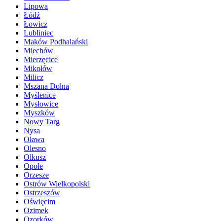
Lipowa
Łódź
Łowicz
Lubliniec
Maków Podhalański
Miechów
Mierzęcice
Mikołów
Milicz
Mszana Dolna
Myślenice
Mysłowice
Myszków
Nowy Targ
Nysa
Oława
Olesno
Olkusz
Opole
Orzesze
Ostrów Wielkopolski
Ostrzeszów
Oświęcim
Ozimek
Ozorków