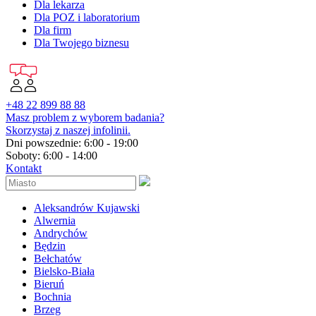
Dla lekarza
Dla POZ i laboratorium
Dla firm
Dla Twojego biznesu
+48 22 899 88 88
Masz problem z wyborem badania?
Skorzystaj z naszej infolinii.
Dni powszednie: 6:00 - 19:00
Soboty: 6:00 - 14:00
Kontakt
Aleksandrów Kujawski
Alwernia
Andrychów
Będzin
Bełchatów
Bielsko-Biała
Bieruń
Bochnia
Brzeg