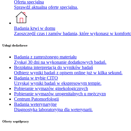
Oferta specjalna
Sprawdź aktualną ofertę specjalną.
Badania krwi w domu
Zaoszczędź czas i zamów badania, które wykonasz w komfor
Usługi dodatkowe
Badania z zamrożonego materiału
Zyskaj 30 dni na wykonanie dodatkowych badań.
Bezpłatna interpretacja do wyników badań
Odbierz wyniki badań z opisem online już w kilka sekund.
Badania w trybie CITO
Uzyskaj wyniki badań w ekspresowym tempie.
Pobieranie wymazów ginekologicznych
Pobieranie wymazów urogenitalnych u mężczyzn
Centrum Patomorfologii
Badania weterynaryjne
Diagnostyka laboratoryjna dla weterynarii.
Oferty współpracy