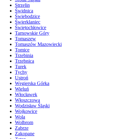
Strzelin
Świdnica
Świebodzice
Świerklaniec
Świętochłowice
Tarnowskie Góry
Tomaszew
Tomaszów Mazowiecki
Tomice
Trzebinia
Trzebnica
Turek
Tychy
Ustroń
Węgierska Górka
Wieluń
Włocławek
Włoszczowa
Wodzisław Śląski
Wojkowice
Wola
Wolbrom
Zabrze
Zakopane