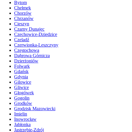
Bytom
Chełmek
Chorzów
Chrzanów
Cieszyn
Czarny Dunajec
Czechowice-Dziedzice
Czeladź
Czerwionka-Leszczyny
Częstochowa
Dąbrowa Górnicza
Dzierżoniów
Folwark
Gdańsk
Gdynia
Gilowice
Gliwice
Głogówek
Gogolin
Grodków
Grodzisk Mazowiecki
Imielin
Inowrocław
Jabłonka
Jastrzębie-Zdrój