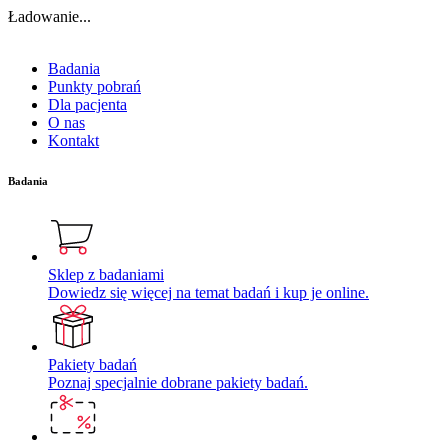
Ładowanie...
Badania
Punkty pobrań
Dla pacjenta
O nas
Kontakt
Badania
Sklep z badaniami
Dowiedz się więcej na temat badań i kup je online.
Pakiety badań
Poznaj specjalnie dobrane pakiety badań.