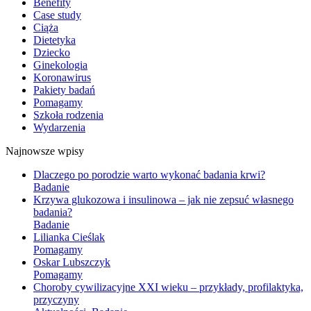
Benefity
Case study
Ciąża
Dietetyka
Dziecko
Ginekologia
Koronawirus
Pakiety badań
Pomagamy
Szkoła rodzenia
Wydarzenia
Najnowsze wpisy
Dlaczego po porodzie warto wykonać badania krwi?
Badanie
Krzywa glukozowa i insulinowa – jak nie zepsuć własnego
badania?
Badanie
Lilianka Cieślak
Pomagamy
Oskar Lubszczyk
Pomagamy
Choroby cywilizacyjne XXI wieku – przykłady, profilaktyka,
przyczyny