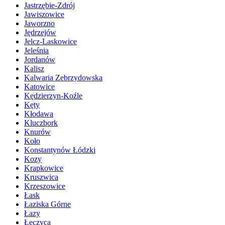
Jastrzębie-Zdrój
Jawiszowice
Jaworzno
Jędrzejów
Jelcz-Laskowice
Jeleśnia
Jordanów
Kalisz
Kalwaria Zebrzydowska
Katowice
Kędzierzyn-Koźle
Kęty
Kłodawa
Kluczbork
Knurów
Koło
Konstantynów Łódzki
Kozy
Krapkowice
Kruszwica
Krzeszowice
Łask
Łaziska Górne
Łazy
Łęczyca