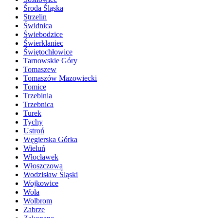
Środa Śląska
Strzelin
Świdnica
Świebodzice
Świerklaniec
Świętochłowice
Tarnowskie Góry
Tomaszew
Tomaszów Mazowiecki
Tomice
Trzebinia
Trzebnica
Turek
Tychy
Ustroń
Węgierska Górka
Wieluń
Włocławek
Włoszczowa
Wodzisław Śląski
Wojkowice
Wola
Wolbrom
Zabrze