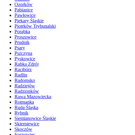
Ozorków
Pabianice
Pawłowice
Piekary Śląskie
Piotrków Trybunalski
Porąbka
Proszowice
Prudnik
Psary
Pszczyna
Pyskowice
Rabka Zdrój
Racibórz
Radlin
Radomsko
Radziejów
Radzionków
Rawa Mazowiecka
Rotmanka
Ruda Śląska
Rybnik
Siemianowice Śląskie
Skierniewice
Skoczów
Sosnowiec