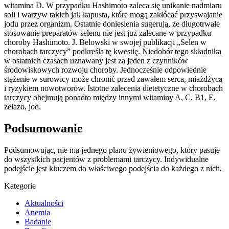
witamina D. W przypadku Hashimoto zaleca się unikanie nadmiaru
soli i warzyw takich jak kapusta, które mogą zakłócać przyswajanie
jodu przez organizm. Ostatnie doniesienia sugerują, że długotrwałe
stosowanie preparatów selenu nie jest już zalecane w przypadku
choroby Hashimoto. J. Belowski w swojej publikacji „Selen w
chorobach tarczycy” podkreśla tę kwestię. Niedobór tego składnika
w ostatnich czasach uznawany jest za jeden z czynników
środowiskowych rozwoju choroby. Jednocześnie odpowiednie
stężenie w surowicy może chronić przed zawałem serca, miażdżycą
i ryzykiem nowotworów. Istotne zalecenia dietetyczne w chorobach
tarczycy obejmują ponadto między innymi witaminy A, C, B1, E,
żelazo, jod.
Podsumowanie
Podsumowując, nie ma jednego planu żywieniowego, który pasuje
do wszystkich pacjentów z problemami tarczycy. Indywidualne
podejście jest kluczem do właściwego podejścia do każdego z nich.
Kategorie
Aktualności
Anemia
Badanie