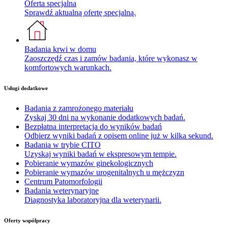
Oferta specjalna
Sprawdź aktualną ofertę specjalną.
Badania krwi w domu
Zaoszczędź czas i zamów badania, które wykonasz w
komfortowych warunkach.
Usługi dodatkowe
Badania z zamrożonego materiału
Zyskaj 30 dni na wykonanie dodatkowych badań.
Bezpłatna interpretacja do wyników badań
Odbierz wyniki badań z opisem online już w kilka sekund.
Badania w trybie CITO
Uzyskaj wyniki badań w ekspresowym tempie.
Pobieranie wymazów ginekologicznych
Pobieranie wymazów urogenitalnych u mężczyzn
Centrum Patomorfologii
Badania weterynaryjne
Diagnostyka laboratoryjna dla weterynarii.
Oferty współpracy