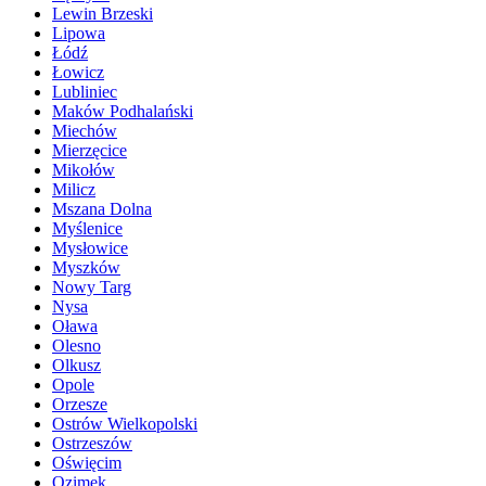
Lewin Brzeski
Lipowa
Łódź
Łowicz
Lubliniec
Maków Podhalański
Miechów
Mierzęcice
Mikołów
Milicz
Mszana Dolna
Myślenice
Mysłowice
Myszków
Nowy Targ
Nysa
Oława
Olesno
Olkusz
Opole
Orzesze
Ostrów Wielkopolski
Ostrzeszów
Oświęcim
Ozimek