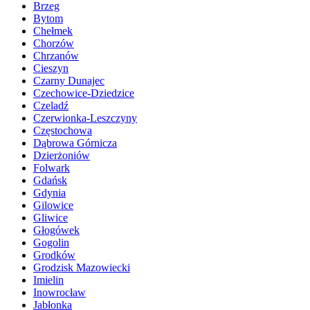
Brzeg
Bytom
Chełmek
Chorzów
Chrzanów
Cieszyn
Czarny Dunajec
Czechowice-Dziedzice
Czeladź
Czerwionka-Leszczyny
Częstochowa
Dąbrowa Górnicza
Dzierżoniów
Folwark
Gdańsk
Gdynia
Gilowice
Gliwice
Głogówek
Gogolin
Grodków
Grodzisk Mazowiecki
Imielin
Inowrocław
Jabłonka