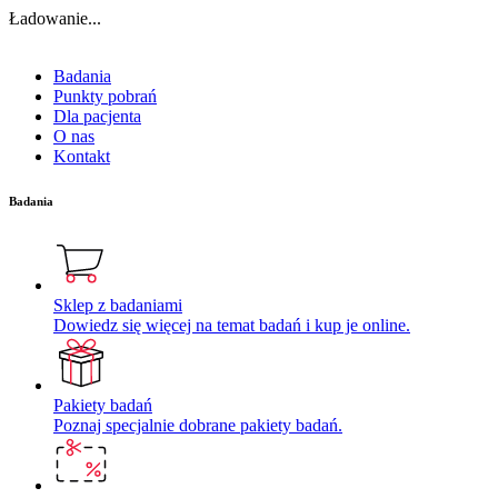
Ładowanie...
Badania
Punkty pobrań
Dla pacjenta
O nas
Kontakt
Badania
Sklep z badaniami
Dowiedz się więcej na temat badań i kup je online.
Pakiety badań
Poznaj specjalnie dobrane pakiety badań.