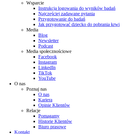
Wsparcie
Instrukcja logowania do wyników badań
Najczęściej zadawane pytania
Przygotowanie do badań
Jak przygotować dziecko do pobrania krwi
Media
Blog
Newsletter
Podcast
Media społecznościowe
Facebook
Instagram
LinkedIn
TikTok
YouTube
O nas
Poznaj nas
O nas
Kariera
Opinie Klientów
Relacje
Pomagamy
Historie Klientów
Biuro prasowe
Kontakt