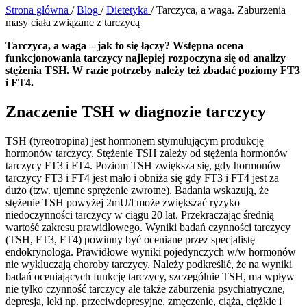
Strona główna
/
Blog
/
Dietetyka
/
Tarczyca, a waga. Zaburzenia
masy ciała związane z tarczycą
Tarczyca, a waga – jak to się łączy? Wstępna ocena
funkcjonowania tarczycy najlepiej rozpoczyna się od analizy
stężenia TSH. W razie potrzeby należy też zbadać poziomy FT3
i FT4.
Znaczenie TSH w diagnozie tarczycy
TSH (tyreotropina) jest hormonem stymulującym produkcję
hormonów tarczycy. Stężenie TSH zależy od stężenia hormonów
tarczycy FT3 i FT4. Poziom TSH zwiększa się, gdy hormonów
tarczycy FT3 i FT4 jest mało i obniża się gdy FT3 i FT4 jest za
dużo (tzw. ujemne sprężenie zwrotne). Badania wskazują, że
stężenie TSH powyżej 2mU/l może zwiększać ryzyko
niedoczynności tarczycy w ciągu 20 lat. Przekraczając średnią
wartość zakresu prawidłowego. Wyniki badań czynności tarczycy
(TSH, FT3, FT4) powinny być oceniane przez specjalistę
endokrynologa. Prawidłowe wyniki pojedynczych w/w hormonów
nie wykluczają choroby tarczycy. Należy podkreślić, że na wyniki
badań oceniających funkcję tarczycy, szczególnie TSH, ma wpływ
nie tylko czynność tarczycy ale także zaburzenia psychiatryczne,
depresja, leki np. przeciwdepresyjne, zmęczenie, ciąża, ciężkie i