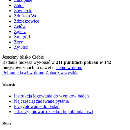
Zakopane
Zator
Zawiercie
Zduńska Wola
Zdzieszowice
Zelów
Zgierz
Żmigród
Żory
Żywiec
Jesteśmy blisko Ciebie
Badania możesz wykonać w
211 punktach pobrań w 142
miejscowościach
, a nawet u
siebie w domu
.
Pobranie krwi w domu
Zobacz wszystkie
Wsparcie
Instrukcja logowania do wyników badań
Najczęściej zadawane pytania
Przygotowanie do badań
Jak przygotować dziecko do pobrania krwi
Media