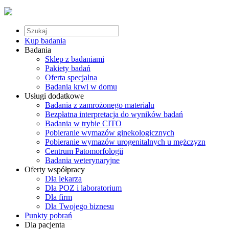
Kup badania
Badania
Sklep z badaniami
Pakiety badań
Oferta specjalna
Badania krwi w domu
Usługi dodatkowe
Badania z zamrożonego materiału
Bezpłatna interpretacja do wyników badań
Badania w trybie CITO
Pobieranie wymazów ginekologicznych
Pobieranie wymazów urogenitalnych u mężczyzn
Centrum Patomorfologii
Badania weterynaryjne
Oferty współpracy
Dla lekarza
Dla POZ i laboratorium
Dla firm
Dla Twojego biznesu
Punkty pobrań
Dla pacjenta