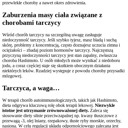
przewlekłe choroby a nawet okres zdrowienia.
Zaburzenia masy ciała związane z
chorobami tarczycy
Wśród chorób tarczycy na szczególną uwagę zasługuje
niedoczynność tarczycy. Jeśli szybko tyjesz, masz bladą i suchą
skórę, problemy z koncentracją, często doznajesz uczucia zimna i
ociężałości – zbadaj poziom hormonów tarczycy. Najczęstszą
przyczyną niedoczynności tarczycy jest stan zapalny, zwłaszcza
choroba Hashimoto. U osób młodych może wynikać z niedoboru
jodu, a coraz częściej staje się skutkiem ubocznym działania
niektórych leków. Rzadziej występuje z powodu choroby przysadki
mózgowej.
Tarczyca, a waga…
W terapii chorób autoimmunologicznych, takich jak Hashimoto,
dieta odgrywa kluczową rolę obok terapii lekowej.
Niezwykle
istotne jest utrzymanie zrównoważonej diety.
Zaleca się
stosowanie diety silnie przeciwzapalnej np. kwasy tłuszczowe z
przewagą -3, olej lniany, rzepakowy, tłuste ryby morskie, orzechy,
nasiona. W celu regulacji układu odpornościowego zalecana jest