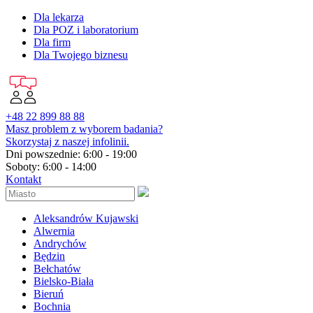
Dla lekarza
Dla POZ i laboratorium
Dla firm
Dla Twojego biznesu
+48 22 899 88 88
Masz problem z wyborem badania?
Skorzystaj z naszej infolinii.
Dni powszednie: 6:00 - 19:00
Soboty: 6:00 - 14:00
Kontakt
Aleksandrów Kujawski
Alwernia
Andrychów
Będzin
Bełchatów
Bielsko-Biała
Bieruń
Bochnia