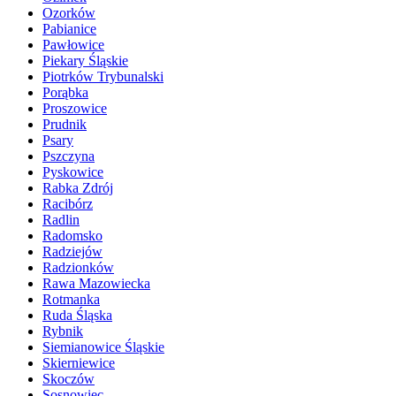
Ozorków
Pabianice
Pawłowice
Piekary Śląskie
Piotrków Trybunalski
Porąbka
Proszowice
Prudnik
Psary
Pszczyna
Pyskowice
Rabka Zdrój
Racibórz
Radlin
Radomsko
Radziejów
Radzionków
Rawa Mazowiecka
Rotmanka
Ruda Śląska
Rybnik
Siemianowice Śląskie
Skierniewice
Skoczów
Sosnowiec