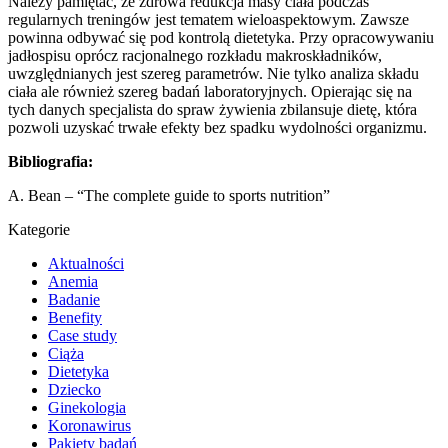
Należy pamiętać, że zdrowa redukcja masy ciała podczas
regularnych treningów jest tematem wieloaspektowym. Zawsze
powinna odbywać się pod kontrolą dietetyka. Przy opracowywaniu
jadłospisu oprócz racjonalnego rozkładu makroskładników,
uwzględnianych jest szereg parametrów. Nie tylko analiza składu
ciała ale również szereg badań laboratoryjnych. Opierając się na
tych danych specjalista do spraw żywienia zbilansuje dietę, która
pozwoli uzyskać trwałe efekty bez spadku wydolności organizmu.
Bibliografia:
A. Bean – “The complete guide to sports nutrition”
Kategorie
Aktualności
Anemia
Badanie
Benefity
Case study
Ciąża
Dietetyka
Dziecko
Ginekologia
Koronawirus
Pakiety badań