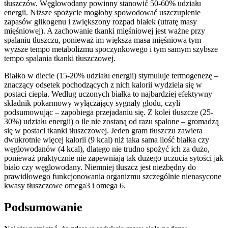
tłuszczów. Węglowodany powinny stanowić 50-60% udziału
energii. Niższe spożycie mogłoby spowodować uszczuplenie
zapasów glikogenu i zwiększony rozpad białek (utratę masy
mięśniowej). A zachowanie tkanki mięśniowej jest ważne przy
spalaniu tłuszczu, ponieważ im większa masa mięśniowa tym
wyższe tempo metabolizmu spoczynkowego i tym samym szybsze
tempo spalania tkanki tłuszczowej.
Białko w diecie (15-20% udziału energii) stymuluje termogenezę –
znaczący odsetek pochodzących z nich kalorii wydziela się w
postaci ciepła. Według uczonych białka to najbardziej efektywny
składnik pokarmowy wyłączający sygnały głodu, czyli
podsumowując – zapobiega przejadaniu się. Z kolei tłuszcze (25-
30%) udziału energii) o ile nie zostaną od razu spalone – gromadzą
się w postaci tkanki tłuszczowej. Jeden gram tłuszczu zawiera
dwukrotnie więcej kalorii (9 kcal) niż taka sama ilość białka czy
węglowodanów (4 kcal), dlatego nie trudno spożyć ich za dużo,
ponieważ praktycznie nie zapewniają tak dużego uczucia sytości jak
biało czy węglowodany. Niemniej tłuszcz jest niezbędny do
prawidłowego funkcjonowania organizmu szczególnie nienasycone
kwasy tłuszczowe omega3 i omega 6.
Podsumowanie