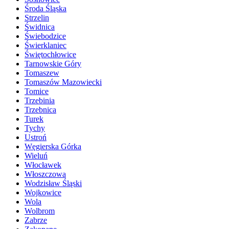
Środa Śląska
Strzelin
Świdnica
Świebodzice
Świerklaniec
Świętochłowice
Tarnowskie Góry
Tomaszew
Tomaszów Mazowiecki
Tomice
Trzebinia
Trzebnica
Turek
Tychy
Ustroń
Węgierska Górka
Wieluń
Włocławek
Włoszczowa
Wodzisław Śląski
Wojkowice
Wola
Wolbrom
Zabrze