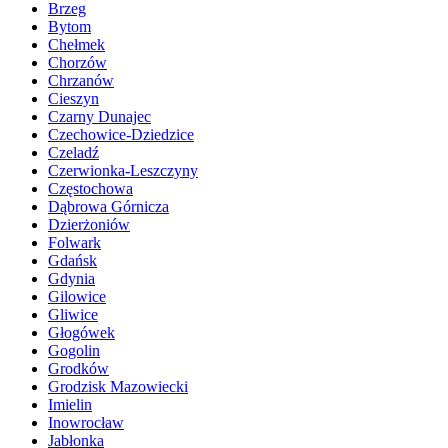
Brzeg
Bytom
Chełmek
Chorzów
Chrzanów
Cieszyn
Czarny Dunajec
Czechowice-Dziedzice
Czeladź
Czerwionka-Leszczyny
Częstochowa
Dąbrowa Górnicza
Dzierżoniów
Folwark
Gdańsk
Gdynia
Gilowice
Gliwice
Głogówek
Gogolin
Grodków
Grodzisk Mazowiecki
Imielin
Inowrocław
Jabłonka