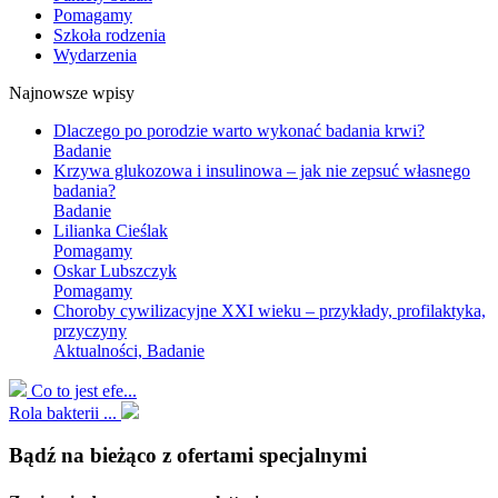
Pomagamy
Szkoła rodzenia
Wydarzenia
Najnowsze wpisy
Dlaczego po porodzie warto wykonać badania krwi?
Badanie
Krzywa glukozowa i insulinowa – jak nie zepsuć własnego
badania?
Badanie
Lilianka Cieślak
Pomagamy
Oskar Lubszczyk
Pomagamy
Choroby cywilizacyjne XXI wieku – przykłady, profilaktyka,
przyczyny
Aktualności, Badanie
Co to jest efe...
Rola bakterii ...
Bądź na bieżąco z ofertami specjalnymi