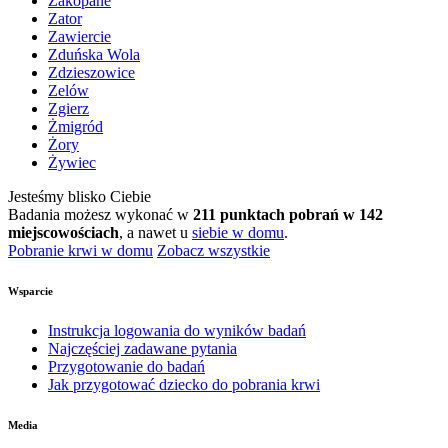
Zakopane
Zator
Zawiercie
Zduńska Wola
Zdzieszowice
Zelów
Zgierz
Żmigród
Żory
Żywiec
Jesteśmy blisko Ciebie
Badania możesz wykonać w
211 punktach pobrań w 142
miejscowościach
, a nawet u
siebie w domu
.
Pobranie krwi w domu
Zobacz wszystkie
Wsparcie
Instrukcja logowania do wyników badań
Najczęściej zadawane pytania
Przygotowanie do badań
Jak przygotować dziecko do pobrania krwi
Media