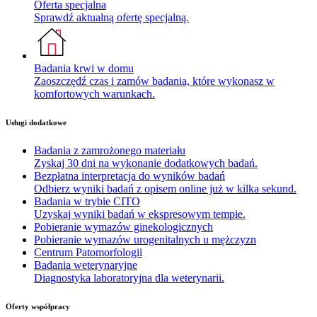
Oferta specjalna
Sprawdź aktualną ofertę specjalną.
Badania krwi w domu
Zaoszczędź czas i zamów badania, które wykonasz w
komfortowych warunkach.
Usługi dodatkowe
Badania z zamrożonego materiału
Zyskaj 30 dni na wykonanie dodatkowych badań.
Bezpłatna interpretacja do wyników badań
Odbierz wyniki badań z opisem online już w kilka sekund.
Badania w trybie CITO
Uzyskaj wyniki badań w ekspresowym tempie.
Pobieranie wymazów ginekologicznych
Pobieranie wymazów urogenitalnych u mężczyzn
Centrum Patomorfologii
Badania weterynaryjne
Diagnostyka laboratoryjna dla weterynarii.
Oferty współpracy