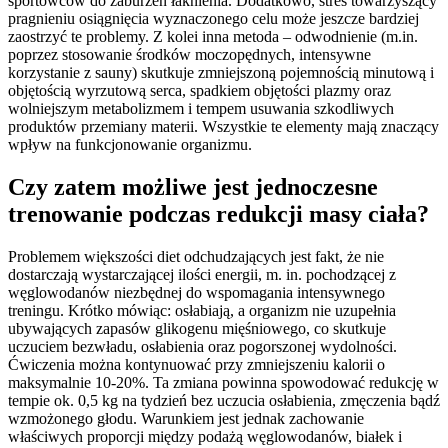
sportowców do zaburzeń łaknienia. Dodatkowo, stres towarzyszący
pragnieniu osiągnięcia wyznaczonego celu może jeszcze bardziej
zaostrzyć te problemy. Z kolei inna metoda – odwodnienie (m.in.
poprzez stosowanie środków moczopędnych, intensywne
korzystanie z sauny) skutkuje zmniejszoną pojemnością minutową i
objętością wyrzutową serca, spadkiem objętości plazmy oraz
wolniejszym metabolizmem i tempem usuwania szkodliwych
produktów przemiany materii. Wszystkie te elementy mają znaczący
wpływ na funkcjonowanie organizmu.
Czy zatem możliwe jest jednoczesne
trenowanie podczas redukcji masy ciała?
Problemem większości diet odchudzających jest fakt, że nie
dostarczają wystarczającej ilości energii, m. in. pochodzącej z
węglowodanów niezbędnej do wspomagania intensywnego
treningu. Krótko mówiąc: osłabiają, a organizm nie uzupełnia
ubywających zapasów glikogenu mięśniowego, co skutkuje
uczuciem bezwładu, osłabienia oraz pogorszonej wydolności.
Ćwiczenia można kontynuować przy zmniejszeniu kalorii o
maksymalnie 10-20%. Ta zmiana powinna spowodować redukcję w
tempie ok. 0,5 kg na tydzień bez uczucia osłabienia, zmęczenia bądź
wzmożonego głodu. Warunkiem jest jednak zachowanie
właściwych proporcji między podażą węglowodanów, białek i