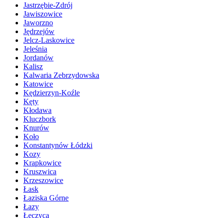
Jastrzębie-Zdrój
Jawiszowice
Jaworzno
Jędrzejów
Jelcz-Laskowice
Jeleśnia
Jordanów
Kalisz
Kalwaria Zebrzydowska
Katowice
Kędzierzyn-Koźle
Kęty
Kłodawa
Kluczbork
Knurów
Koło
Konstantynów Łódzki
Kozy
Krapkowice
Kruszwica
Krzeszowice
Łask
Łaziska Górne
Łazy
Łęczyca