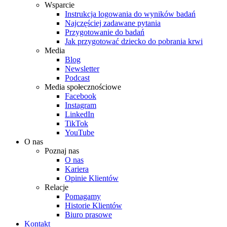
Wsparcie
Instrukcja logowania do wyników badań
Najczęściej zadawane pytania
Przygotowanie do badań
Jak przygotować dziecko do pobrania krwi
Media
Blog
Newsletter
Podcast
Media społecznościowe
Facebook
Instagram
LinkedIn
TikTok
YouTube
O nas
Poznaj nas
O nas
Kariera
Opinie Klientów
Relacje
Pomagamy
Historie Klientów
Biuro prasowe
Kontakt