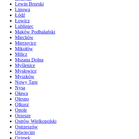
Lewin Brzeski
Lipowa
Łódź
Łowicz
Lubliniec
Maków Podhalański
Miechów
Mierzęcice
Mikołów
Milicz
Mszana Dolna
Myślenice
Mysłowice
Myszków
Nowy Targ
Nysa
Oława
Olesno
Olkusz
Opole
Orzesze
Ostrów Wielkopolski
Ostrzeszów
Oświęcim
Ozimek