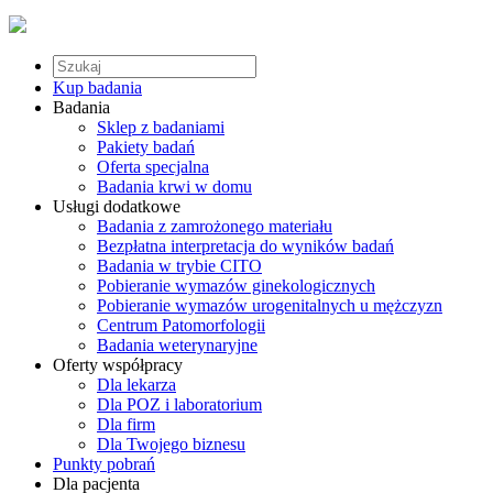
Kup badania
Badania
Sklep z badaniami
Pakiety badań
Oferta specjalna
Badania krwi w domu
Usługi dodatkowe
Badania z zamrożonego materiału
Bezpłatna interpretacja do wyników badań
Badania w trybie CITO
Pobieranie wymazów ginekologicznych
Pobieranie wymazów urogenitalnych u mężczyzn
Centrum Patomorfologii
Badania weterynaryjne
Oferty współpracy
Dla lekarza
Dla POZ i laboratorium
Dla firm
Dla Twojego biznesu
Punkty pobrań
Dla pacjenta