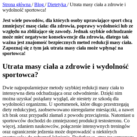
Strona główna
/
Blog
/
Dietetyka
/
Utrata masy ciała a zdrowie i
wydolność sportowca!
Jest wiele powodów, dla których osoby uprawiające sport chcą
zmniejszyć masę ciała: dla zdrowia, poprawy wydolności lub ze
względu na zbliżające się zawody. Jednak szybkie odchudzanie
może mieć negatywne konsekwencje dla zdrowia, dlatego tak
ważna jest znajomość bezpiecznych metod redukcji masy ciała.
Zapoznaj się z tym jak utrata masy ciała może wpłynąć na
sportowca!
Utrata masy ciała a zdrowie i wydolność
sportowca
?
Dwie najpopularniejsze metody szybkiej redukcji masy ciała to
intensywna dieta odchudzająca oraz odwodnienie. Dzięki nim
można uzyskać pożądany wygląd, ale niestety ze szkodą dla
wydolności organizmu. U sportsmenek, które długo przestrzegają
diety redukcyjnej, zaobserwowano nieregularne miesiączki, a nawet
ich brak oraz przypadki złamań z powodu przeciążenia. Natomiast u
sportowców dochodzi do zmniejszonej produkcji testosteronu. Co
więcej, zdaniem naukowców, połączenie intensywnych treningów
oraz ograniczenie jedzenia może doprowadzić u niektórych