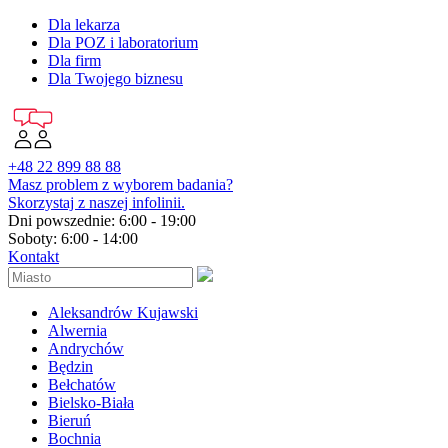
Dla lekarza
Dla POZ i laboratorium
Dla firm
Dla Twojego biznesu
+48 22 899 88 88
Masz problem z wyborem badania?
Skorzystaj z naszej infolinii.
Dni powszednie: 6:00 - 19:00
Soboty: 6:00 - 14:00
Kontakt
Aleksandrów Kujawski
Alwernia
Andrychów
Będzin
Bełchatów
Bielsko-Biała
Bieruń
Bochnia