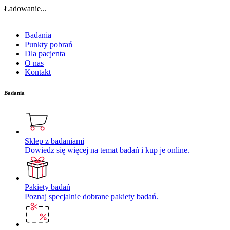
Ładowanie...
Badania
Punkty pobrań
Dla pacjenta
O nas
Kontakt
Badania
Sklep z badaniami
Dowiedz się więcej na temat badań i kup je online.
Pakiety badań
Poznaj specjalnie dobrane pakiety badań.