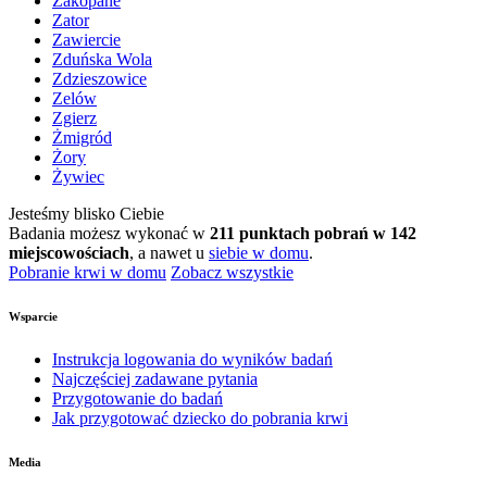
Zakopane
Zator
Zawiercie
Zduńska Wola
Zdzieszowice
Zelów
Zgierz
Żmigród
Żory
Żywiec
Jesteśmy blisko Ciebie
Badania możesz wykonać w
211 punktach pobrań w 142
miejscowościach
, a nawet u
siebie w domu
.
Pobranie krwi w domu
Zobacz wszystkie
Wsparcie
Instrukcja logowania do wyników badań
Najczęściej zadawane pytania
Przygotowanie do badań
Jak przygotować dziecko do pobrania krwi
Media