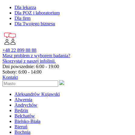
Dla lekarza
Dla POZ i laboratorium
Dla firm
Dla Twojego biznesu
+48 22 899 88 88
Masz problem z wyborem badania?
Skorzystaj z naszej infolinii.
Dni powszednie: 6:00 - 19:00
Soboty: 6:00 - 14:00
Kontakt
Aleksandrów Kujawski
Alwernia
Andrychów
Będzin
Bełchatów
Bielsko-Biała
Bieruń
Bochnia