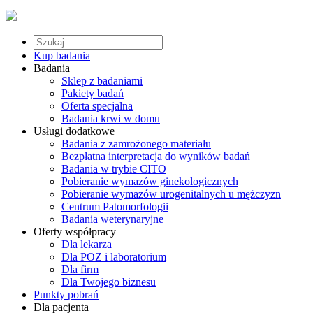
Kup badania
Badania
Sklep z badaniami
Pakiety badań
Oferta specjalna
Badania krwi w domu
Usługi dodatkowe
Badania z zamrożonego materiału
Bezpłatna interpretacja do wyników badań
Badania w trybie CITO
Pobieranie wymazów ginekologicznych
Pobieranie wymazów urogenitalnych u mężczyzn
Centrum Patomorfologii
Badania weterynaryjne
Oferty współpracy
Dla lekarza
Dla POZ i laboratorium
Dla firm
Dla Twojego biznesu
Punkty pobrań
Dla pacjenta