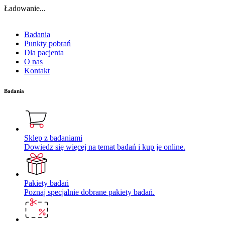
Ładowanie...
Badania
Punkty pobrań
Dla pacjenta
O nas
Kontakt
Badania
Sklep z badaniami
Dowiedz się więcej na temat badań i kup je online.
Pakiety badań
Poznaj specjalnie dobrane pakiety badań.