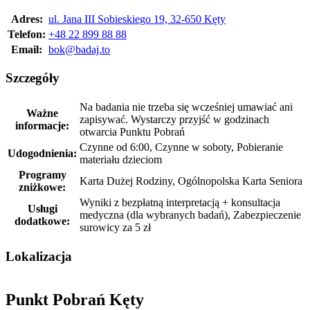
Adres:
ul. Jana III Sobieskiego 19, 32-650 Kęty
Telefon:
+48 22 899 88 88
Email:
bok@badaj.to
Szczegóły
Na badania nie trzeba się wcześniej umawiać ani
Ważne
zapisywać. Wystarczy przyjść w godzinach
informacje:
otwarcia Punktu Pobrań
Czynne od 6:00, Czynne w soboty, Pobieranie
Udogodnienia:
materiału dzieciom
Programy
Karta Dużej Rodziny, Ogólnopolska Karta Seniora
zniżkowe:
Wyniki z bezpłatną interpretacją + konsultacja
Usługi
medyczna (dla wybranych badań), Zabezpieczenie
dodatkowe:
surowicy za 5 zł
Lokalizacja
Punkt Pobrań Kęty