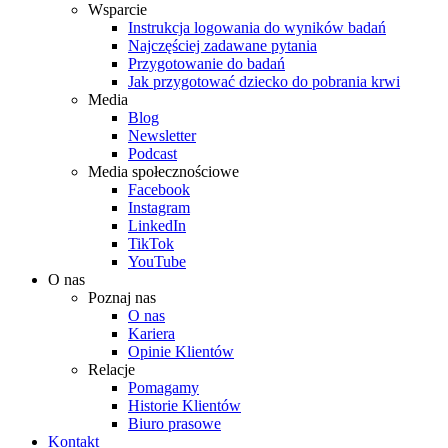
Wsparcie
Instrukcja logowania do wyników badań
Najczęściej zadawane pytania
Przygotowanie do badań
Jak przygotować dziecko do pobrania krwi
Media
Blog
Newsletter
Podcast
Media społecznościowe
Facebook
Instagram
LinkedIn
TikTok
YouTube
O nas
Poznaj nas
O nas
Kariera
Opinie Klientów
Relacje
Pomagamy
Historie Klientów
Biuro prasowe
Kontakt