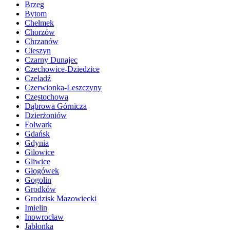
Brzeg
Bytom
Chełmek
Chorzów
Chrzanów
Cieszyn
Czarny Dunajec
Czechowice-Dziedzice
Czeladź
Czerwionka-Leszczyny
Częstochowa
Dąbrowa Górnicza
Dzierżoniów
Folwark
Gdańsk
Gdynia
Gilowice
Gliwice
Głogówek
Gogolin
Grodków
Grodzisk Mazowiecki
Imielin
Inowrocław
Jabłonka