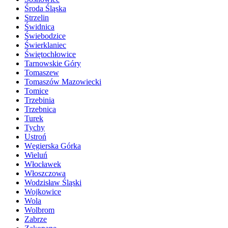
Środa Śląska
Strzelin
Świdnica
Świebodzice
Świerklaniec
Świętochłowice
Tarnowskie Góry
Tomaszew
Tomaszów Mazowiecki
Tomice
Trzebinia
Trzebnica
Turek
Tychy
Ustroń
Węgierska Górka
Wieluń
Włocławek
Włoszczowa
Wodzisław Śląski
Wojkowice
Wola
Wolbrom
Zabrze