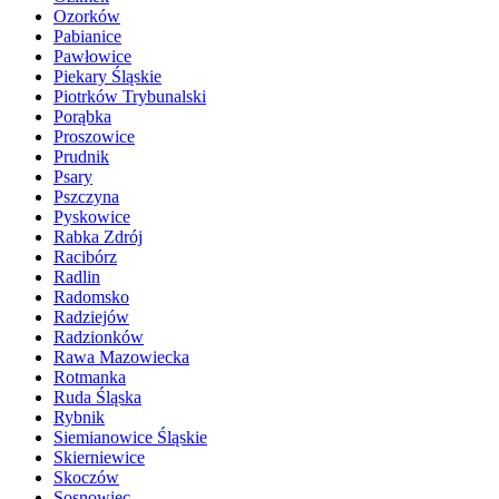
Ozorków
Pabianice
Pawłowice
Piekary Śląskie
Piotrków Trybunalski
Porąbka
Proszowice
Prudnik
Psary
Pszczyna
Pyskowice
Rabka Zdrój
Racibórz
Radlin
Radomsko
Radziejów
Radzionków
Rawa Mazowiecka
Rotmanka
Ruda Śląska
Rybnik
Siemianowice Śląskie
Skierniewice
Skoczów
Sosnowiec