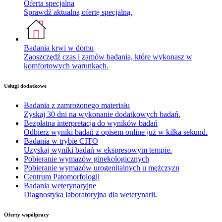
Oferta specjalna
Sprawdź aktualną ofertę specjalną.
Badania krwi w domu
Zaoszczędź czas i zamów badania, które wykonasz w
komfortowych warunkach.
Usługi dodatkowe
Badania z zamrożonego materiału
Zyskaj 30 dni na wykonanie dodatkowych badań.
Bezpłatna interpretacja do wyników badań
Odbierz wyniki badań z opisem online już w kilka sekund.
Badania w trybie CITO
Uzyskaj wyniki badań w ekspresowym tempie.
Pobieranie wymazów ginekologicznych
Pobieranie wymazów urogenitalnych u mężczyzn
Centrum Patomorfologii
Badania weterynaryjne
Diagnostyka laboratoryjna dla weterynarii.
Oferty współpracy