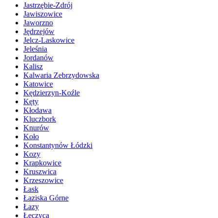
Jastrzębie-Zdrój
Jawiszowice
Jaworzno
Jędrzejów
Jelcz-Laskowice
Jeleśnia
Jordanów
Kalisz
Kalwaria Zebrzydowska
Katowice
Kędzierzyn-Koźle
Kęty
Kłodawa
Kluczbork
Knurów
Koło
Konstantynów Łódzki
Kozy
Krapkowice
Kruszwica
Krzeszowice
Łask
Łaziska Górne
Łazy
Łęczyca