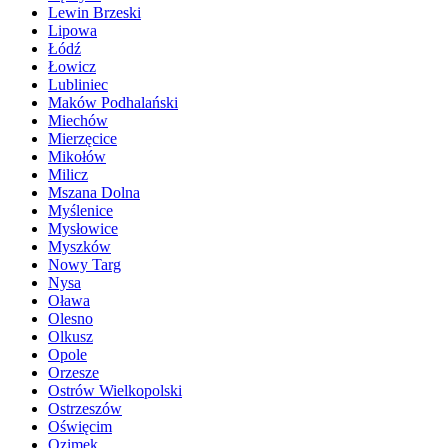
Lewin Brzeski
Lipowa
Łódź
Łowicz
Lubliniec
Maków Podhalański
Miechów
Mierzęcice
Mikołów
Milicz
Mszana Dolna
Myślenice
Mysłowice
Myszków
Nowy Targ
Nysa
Oława
Olesno
Olkusz
Opole
Orzesze
Ostrów Wielkopolski
Ostrzeszów
Oświęcim
Ozimek