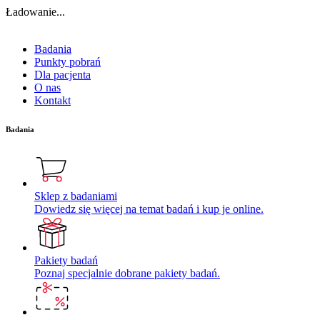
Ładowanie...
Badania
Punkty pobrań
Dla pacjenta
O nas
Kontakt
Badania
Sklep z badaniami
Dowiedz się więcej na temat badań i kup je online.
Pakiety badań
Poznaj specjalnie dobrane pakiety badań.