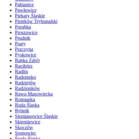
Pabianice
Pawłowice
Piekary Śląskie
Piotrków Trybunalski
Porąbka
Proszowice
Prudnik
Psary
Pszczyna
Pyskowice
Rabka Zdrój
Racibórz
Radlin
Radomsko
Radziejów
Radzionków
Rawa Mazowiecka
Rotmanka
Ruda Śląska
Rybnik
Siemianowice Śląskie
Skierniewice
Skoczów
Sosnowiec
Środa Śląska