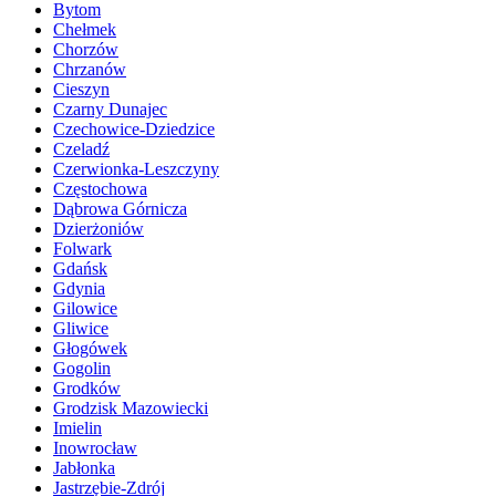
Bytom
Chełmek
Chorzów
Chrzanów
Cieszyn
Czarny Dunajec
Czechowice-Dziedzice
Czeladź
Czerwionka-Leszczyny
Częstochowa
Dąbrowa Górnicza
Dzierżoniów
Folwark
Gdańsk
Gdynia
Gilowice
Gliwice
Głogówek
Gogolin
Grodków
Grodzisk Mazowiecki
Imielin
Inowrocław
Jabłonka
Jastrzębie-Zdrój