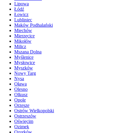
Lipowa
Łódź
Łowicz
Lubliniec
Maków Podhalański
Miechów
Mierzęcice
Mikołów
Milicz
Mszana Dolna
Myślenice
Mysłowice
Myszków
Nowy Targ
Nysa
Oława
Olesno
Olkusz
Opole
Orzesze
Ostrów Wielkopolski
Ostrzeszów
Oświęcim
Ozimek
Ozorków