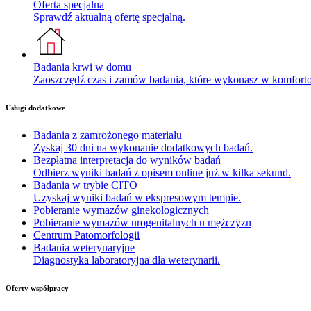
Oferta specjalna
Sprawdź aktualną ofertę specjalną.
Badania krwi w domu
Zaoszczędź czas i zamów badania, które wykonasz w komfor
Usługi dodatkowe
Badania z zamrożonego materiału
Zyskaj 30 dni na wykonanie dodatkowych badań.
Bezpłatna interpretacja do wyników badań
Odbierz wyniki badań z opisem online już w kilka sekund.
Badania w trybie CITO
Uzyskaj wyniki badań w ekspresowym tempie.
Pobieranie wymazów ginekologicznych
Pobieranie wymazów urogenitalnych u mężczyzn
Centrum Patomorfologii
Badania weterynaryjne
Diagnostyka laboratoryjna dla weterynarii.
Oferty współpracy