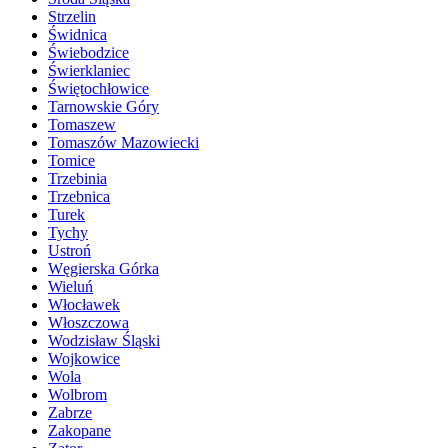
Strzelin
Świdnica
Świebodzice
Świerklaniec
Świętochłowice
Tarnowskie Góry
Tomaszew
Tomaszów Mazowiecki
Tomice
Trzebinia
Trzebnica
Turek
Tychy
Ustroń
Węgierska Górka
Wieluń
Włocławek
Włoszczowa
Wodzisław Śląski
Wojkowice
Wola
Wolbrom
Zabrze
Zakopane