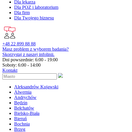
Dla lekarza
Dla POZ i laboratorium
Dla firm
Dla Twojego biznesu
+48 22 899 88 88
Masz problem z wyborem badania?
Skorzystaj z naszej infolinii.
Dni powszednie: 6:00 - 19:00
Soboty: 6:00 - 14:00
Kontakt
Aleksandrów Kujawski
Alwernia
Andrychów
Będzin
Bełchatów
Bielsko-Biała
Bieruń
Bochnia
Brzeg