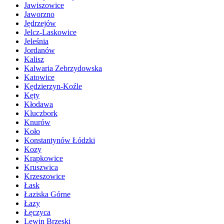
Jawiszowice
Jaworzno
Jędrzejów
Jelcz-Laskowice
Jeleśnia
Jordanów
Kalisz
Kalwaria Zebrzydowska
Katowice
Kędzierzyn-Koźle
Kęty
Kłodawa
Kluczbork
Knurów
Koło
Konstantynów Łódzki
Kozy
Krapkowice
Kruszwica
Krzeszowice
Łask
Łaziska Górne
Łazy
Łęczyca
Lewin Brzeski