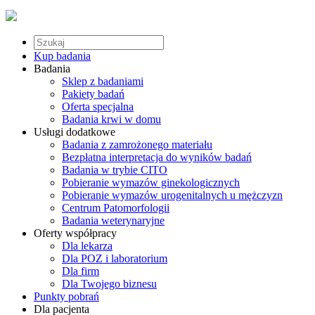
Kup badania
Badania
Sklep z badaniami
Pakiety badań
Oferta specjalna
Badania krwi w domu
Usługi dodatkowe
Badania z zamrożonego materiału
Bezpłatna interpretacja do wyników badań
Badania w trybie CITO
Pobieranie wymazów ginekologicznych
Pobieranie wymazów urogenitalnych u mężczyzn
Centrum Patomorfologii
Badania weterynaryjne
Oferty współpracy
Dla lekarza
Dla POZ i laboratorium
Dla firm
Dla Twojego biznesu
Punkty pobrań
Dla pacjenta