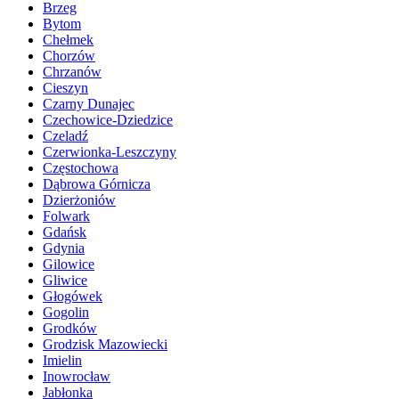
Brzeg
Bytom
Chełmek
Chorzów
Chrzanów
Cieszyn
Czarny Dunajec
Czechowice-Dziedzice
Czeladź
Czerwionka-Leszczyny
Częstochowa
Dąbrowa Górnicza
Dzierżoniów
Folwark
Gdańsk
Gdynia
Gilowice
Gliwice
Głogówek
Gogolin
Grodków
Grodzisk Mazowiecki
Imielin
Inowrocław
Jabłonka