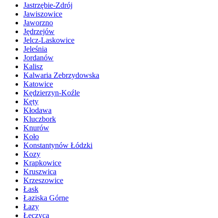
Jastrzębie-Zdrój
Jawiszowice
Jaworzno
Jędrzejów
Jelcz-Laskowice
Jeleśnia
Jordanów
Kalisz
Kalwaria Zebrzydowska
Katowice
Kędzierzyn-Koźle
Kęty
Kłodawa
Kluczbork
Knurów
Koło
Konstantynów Łódzki
Kozy
Krapkowice
Kruszwica
Krzeszowice
Łask
Łaziska Górne
Łazy
Łęczyca