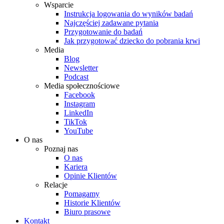
Wsparcie
Instrukcja logowania do wyników badań
Najczęściej zadawane pytania
Przygotowanie do badań
Jak przygotować dziecko do pobrania krwi
Media
Blog
Newsletter
Podcast
Media społecznościowe
Facebook
Instagram
LinkedIn
TikTok
YouTube
O nas
Poznaj nas
O nas
Kariera
Opinie Klientów
Relacje
Pomagamy
Historie Klientów
Biuro prasowe
Kontakt