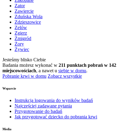
Zakopane
Zator
Zawiercie
Zduńska Wola
Zdzieszowice
Zelów
Zgierz
Żmigród
Żory
Żywiec
Jesteśmy blisko Ciebie
Badania możesz wykonać w
211 punktach pobrań w 142
miejscowościach
, a nawet u
siebie w domu
.
Pobranie krwi w domu
Zobacz wszystkie
Wsparcie
Instrukcja logowania do wyników badań
Najczęściej zadawane pytania
Przygotowanie do badań
Jak przygotować dziecko do pobrania krwi
Media