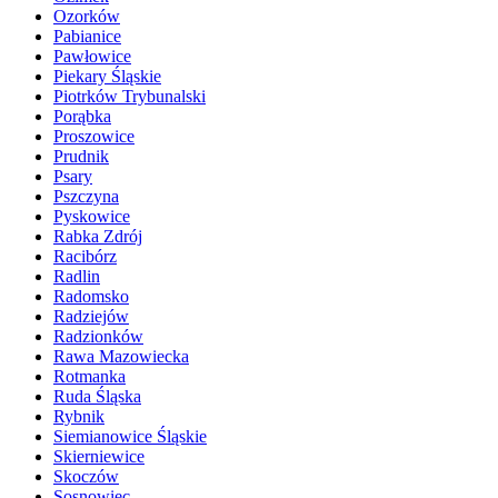
Ozorków
Pabianice
Pawłowice
Piekary Śląskie
Piotrków Trybunalski
Porąbka
Proszowice
Prudnik
Psary
Pszczyna
Pyskowice
Rabka Zdrój
Racibórz
Radlin
Radomsko
Radziejów
Radzionków
Rawa Mazowiecka
Rotmanka
Ruda Śląska
Rybnik
Siemianowice Śląskie
Skierniewice
Skoczów
Sosnowiec