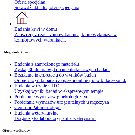
Oferta specjalna
Sprawdź aktualną ofertę specjalną.
Badania krwi w domu
Zaoszczędź czas i zamów badania, które wykonasz w
komfortowych warunkach.
Usługi dodatkowe
Badania z zamrożonego materiału
Zyskaj 30 dni na wykonanie dodatkowych badań.
Bezpłatna interpretacja do wyników badań
Odbierz wyniki badań z opisem online już w kilka sekund.
Badania w trybie CITO
Uzyskaj wyniki badań w ekspresowym tempie.
Pobieranie wymazów ginekologicznych
Pobieranie wymazów urogenitalnych u mężczyzn
Centrum Patomorfologii
Badania weterynaryjne
Diagnostyka laboratoryjna dla weterynarii.
Oferty współpracy