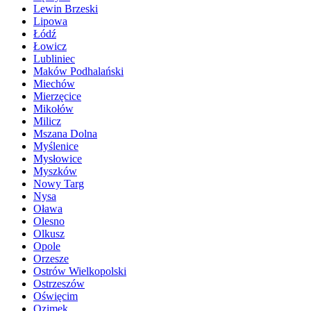
Lewin Brzeski
Lipowa
Łódź
Łowicz
Lubliniec
Maków Podhalański
Miechów
Mierzęcice
Mikołów
Milicz
Mszana Dolna
Myślenice
Mysłowice
Myszków
Nowy Targ
Nysa
Oława
Olesno
Olkusz
Opole
Orzesze
Ostrów Wielkopolski
Ostrzeszów
Oświęcim
Ozimek