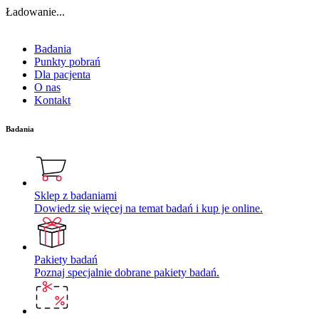
Ładowanie...
Badania
Punkty pobrań
Dla pacjenta
O nas
Kontakt
Badania
Sklep z badaniami
Dowiedz się więcej na temat badań i kup je online.
Pakiety badań
Poznaj specjalnie dobrane pakiety badań.