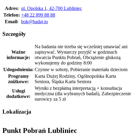
Adres:
ul. Opolska 1, 42-700 Lubliniec
Telefon:
+48 22 899 88 88
Email:
bok@badaj.to
Szczegóły
Na badania nie trzeba się wcześniej umawiać ani
Ważne
zapisywać. Wystarczy przyjść w godzinach
informacje:
otwarcia Punktu Pobrań, Obciążenie glukozą
wykonujemy do godziny 8:00
Udogodnienia:
Czynne w soboty, Pobieranie materiału dzieciom
Programy
Karta Dużej Rodziny, Ogólnopolska Karta
zniżkowe:
Seniora, Śląska Karta Seniora
Wyniki z bezpłatną interpretacją + konsultacja
Usługi
medyczna (dla wybranych badań), Zabezpieczenie
dodatkowe:
surowicy za 5 zł
Lokalizacja
Punkt Pobrań Lubliniec