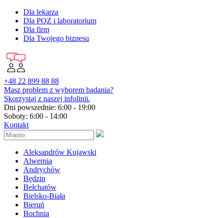
Dla lekarza
Dla POZ i laboratorium
Dla firm
Dla Twojego biznesu
+48 22 899 88 88
Masz problem z wyborem badania?
Skorzystaj z naszej infolinii.
Dni powszednie: 6:00 - 19:00
Soboty: 6:00 - 14:00
Kontakt
Aleksandrów Kujawski
Alwernia
Andrychów
Będzin
Bełchatów
Bielsko-Biała
Bieruń
Bochnia