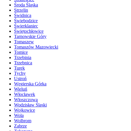
Środa Śląska
Strzelin
Świdnica
Świebodzice
Świerklaniec
Świętochłowice
Tarnowskie Góry
Tomaszew
Tomaszów Mazowiecki
Tomice
Trzebinia
Trzebnica
Turek
Tychy
Ustroń
Węgierska Górka
Wieluń
Włocławek
Włoszczowa
Wodzisław Śląski
Wojkowice
Wola
Wolbrom
Zabrze