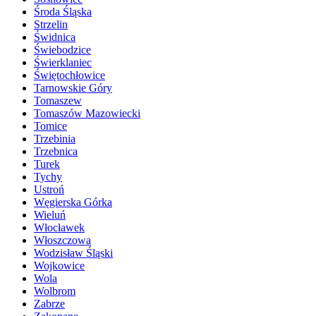
Środa Śląska
Strzelin
Świdnica
Świebodzice
Świerklaniec
Świętochłowice
Tarnowskie Góry
Tomaszew
Tomaszów Mazowiecki
Tomice
Trzebinia
Trzebnica
Turek
Tychy
Ustroń
Węgierska Górka
Wieluń
Włocławek
Włoszczowa
Wodzisław Śląski
Wojkowice
Wola
Wolbrom
Zabrze