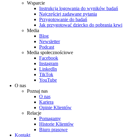
Wsparcie
Instrukcja logowania do wyników badań
Najczęściej zadawane pytania
Przygotowanie do badań
Jak przygotować dziecko do pobrania krwi
Media
Blog
Newsletter
Podcast
Media społecznościowe
Facebook
Instagram
LinkedIn
TikTok
YouTube
O nas
Poznaj nas
O nas
Kariera
Opinie Klientów
Relacje
Pomagamy
Historie Klientów
Biuro prasowe
Kontakt