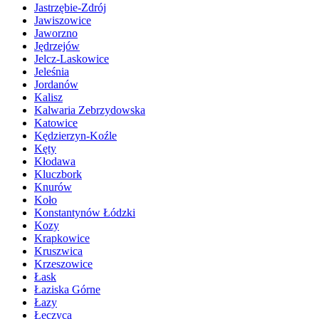
Jastrzębie-Zdrój
Jawiszowice
Jaworzno
Jędrzejów
Jelcz-Laskowice
Jeleśnia
Jordanów
Kalisz
Kalwaria Zebrzydowska
Katowice
Kędzierzyn-Koźle
Kęty
Kłodawa
Kluczbork
Knurów
Koło
Konstantynów Łódzki
Kozy
Krapkowice
Kruszwica
Krzeszowice
Łask
Łaziska Górne
Łazy
Łęczyca