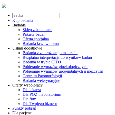
Kup badania
Badania
Sklep z badaniami
Pakiety badań
Oferta specjalna
Badania krwi w domu
Usługi dodatkowe
Badania z zamrożonego materiału
Bezpłatna interpretacja do wyników badań
Badania w trybie CITO
Pobieranie wymazów ginekologicznych
Pobieranie wymazów urogenitalnych u mężczyzn
Centrum Patomorfologii
Badania weterynaryjne
Oferty współpracy
Dla lekarza
Dla POZ i laboratorium
Dla firm
Dla Twojego biznesu
Punkty pobrań
Dla pacjenta