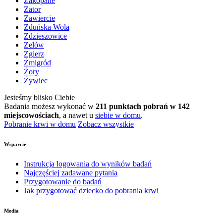
Zakopane
Zator
Zawiercie
Zduńska Wola
Zdzieszowice
Zelów
Zgierz
Żmigród
Żory
Żywiec
Jesteśmy blisko Ciebie
Badania możesz wykonać w
211 punktach pobrań w 142
miejscowościach
, a nawet u
siebie w domu
.
Pobranie krwi w domu
Zobacz wszystkie
Wsparcie
Instrukcja logowania do wyników badań
Najczęściej zadawane pytania
Przygotowanie do badań
Jak przygotować dziecko do pobrania krwi
Media