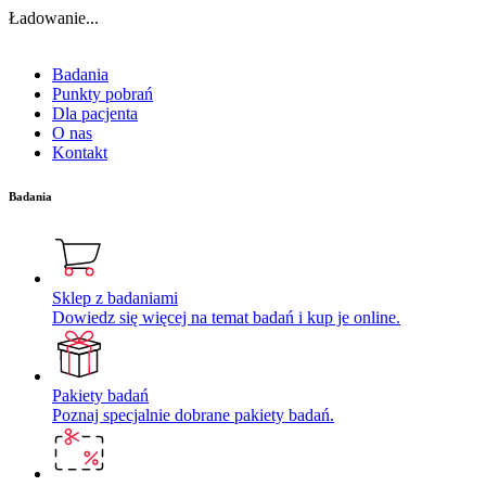
Ładowanie...
Badania
Punkty pobrań
Dla pacjenta
O nas
Kontakt
Badania
Sklep z badaniami
Dowiedz się więcej na temat badań i kup je online.
Pakiety badań
Poznaj specjalnie dobrane pakiety badań.