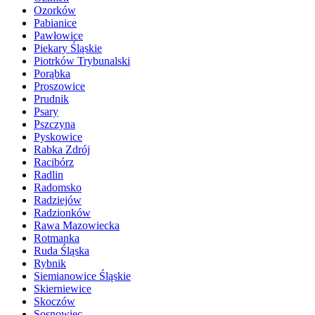
Ozorków
Pabianice
Pawłowice
Piekary Śląskie
Piotrków Trybunalski
Porąbka
Proszowice
Prudnik
Psary
Pszczyna
Pyskowice
Rabka Zdrój
Racibórz
Radlin
Radomsko
Radziejów
Radzionków
Rawa Mazowiecka
Rotmanka
Ruda Śląska
Rybnik
Siemianowice Śląskie
Skierniewice
Skoczów
Sosnowiec