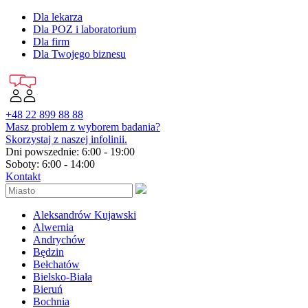
Dla lekarza
Dla POZ i laboratorium
Dla firm
Dla Twojego biznesu
+48 22 899 88 88
Masz problem z wyborem badania?
Skorzystaj z naszej infolinii.
Dni powszednie: 6:00 - 19:00
Soboty: 6:00 - 14:00
Kontakt
Aleksandrów Kujawski
Alwernia
Andrychów
Będzin
Bełchatów
Bielsko-Biała
Bieruń
Bochnia