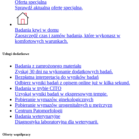
Oferta specjalna
Sprawdź aktualną ofertę specjalną.
Badania krwi w domu
Zaoszczędź czas i zamów badania, które wykonasz w
komfortowych warunkach.
Usługi dodatkowe
Badania z zamrożonego materiału
Zyskaj 30 dni na wykonanie dodatkowych badań.
Bezpłatna interpretacja do wyników badań
Odbierz wyniki badań z opisem online już w kilka sekund.
Badania w trybie CITO
Uzyskaj wyniki badań w ekspresowym tempie.
Pobieranie wymazów ginekologicznych
Pobieranie wymazów urogenitalnych u mężczyzn
Centrum Patomorfologii
Badania weterynaryjne
Diagnostyka laboratoryjna dla weterynarii.
Oferty współpracy