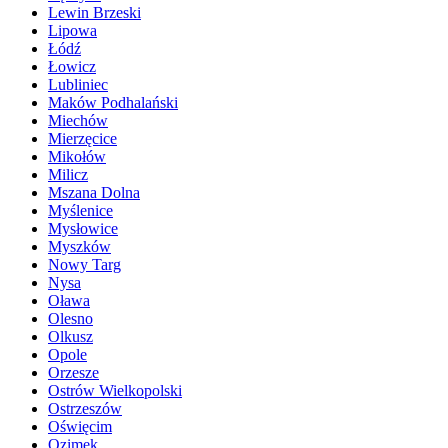
Lewin Brzeski
Lipowa
Łódź
Łowicz
Lubliniec
Maków Podhalański
Miechów
Mierzęcice
Mikołów
Milicz
Mszana Dolna
Myślenice
Mysłowice
Myszków
Nowy Targ
Nysa
Oława
Olesno
Olkusz
Opole
Orzesze
Ostrów Wielkopolski
Ostrzeszów
Oświęcim
Ozimek