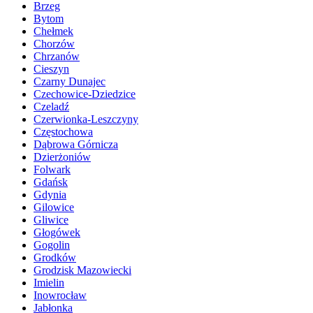
Brzeg
Bytom
Chełmek
Chorzów
Chrzanów
Cieszyn
Czarny Dunajec
Czechowice-Dziedzice
Czeladź
Czerwionka-Leszczyny
Częstochowa
Dąbrowa Górnicza
Dzierżoniów
Folwark
Gdańsk
Gdynia
Gilowice
Gliwice
Głogówek
Gogolin
Grodków
Grodzisk Mazowiecki
Imielin
Inowrocław
Jabłonka