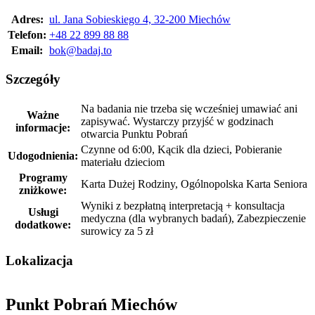
Adres:
ul. Jana Sobieskiego 4, 32-200 Miechów
Telefon:
+48 22 899 88 88
Email:
bok@badaj.to
Szczegóły
Na badania nie trzeba się wcześniej umawiać ani
Ważne
zapisywać. Wystarczy przyjść w godzinach
informacje:
otwarcia Punktu Pobrań
Czynne od 6:00, Kącik dla dzieci, Pobieranie
Udogodnienia:
materiału dzieciom
Programy
Karta Dużej Rodziny, Ogólnopolska Karta Seniora
zniżkowe:
Wyniki z bezpłatną interpretacją + konsultacja
Usługi
medyczna (dla wybranych badań), Zabezpieczenie
dodatkowe:
surowicy za 5 zł
Lokalizacja
Punkt Pobrań Miechów