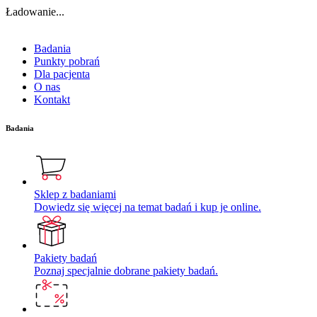
Ładowanie...
Badania
Punkty pobrań
Dla pacjenta
O nas
Kontakt
Badania
Sklep z badaniami
Dowiedz się więcej na temat badań i kup je online.
Pakiety badań
Poznaj specjalnie dobrane pakiety badań.