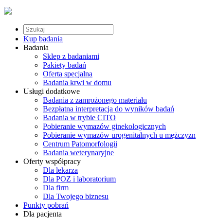
Kup badania
Badania
Sklep z badaniami
Pakiety badań
Oferta specjalna
Badania krwi w domu
Usługi dodatkowe
Badania z zamrożonego materiału
Bezpłatna interpretacja do wyników badań
Badania w trybie CITO
Pobieranie wymazów ginekologicznych
Pobieranie wymazów urogenitalnych u mężczyzn
Centrum Patomorfologii
Badania weterynaryjne
Oferty współpracy
Dla lekarza
Dla POZ i laboratorium
Dla firm
Dla Twojego biznesu
Punkty pobrań
Dla pacjenta