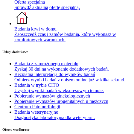
Oferta specjalna
Sprawdź aktualną ofertę specjalną.
Badania krwi w domu
Zaoszczędź czas i zamów badania, które wykonasz w
komfortowych warunkach.
Usługi dodatkowe
Badania z zamrożonego materiału
Zyskaj 30 dni na wykonanie dodatkowych badań.
Bezpłatna interpretacja do wyników badań
Odbierz wyniki badań z opisem online już w kilka sekund.
Badania w trybie CITO
Uzyskaj wyniki badań w ekspresowym tempie.
Pobieranie wymazów ginekologicznych
Pobieranie wymazów urogenitalnych u mężczyzn
Centrum Patomorfologii
Badania weterynaryjne
Diagnostyka laboratoryjna dla weterynarii.
Oferty współpracy