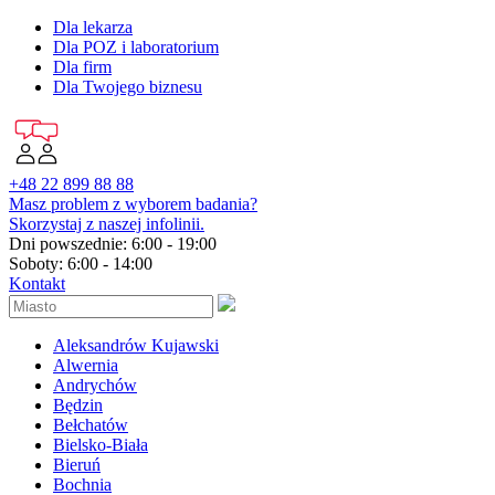
Dla lekarza
Dla POZ i laboratorium
Dla firm
Dla Twojego biznesu
+48 22 899 88 88
Masz problem z wyborem badania?
Skorzystaj z naszej infolinii.
Dni powszednie: 6:00 - 19:00
Soboty: 6:00 - 14:00
Kontakt
Aleksandrów Kujawski
Alwernia
Andrychów
Będzin
Bełchatów
Bielsko-Biała
Bieruń
Bochnia