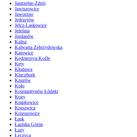
Jastrzębie-Zdrój
Jawiszowice
Jaworzno
Jędrzejów
Jelcz-Laskowice
Jeleśnia
Jordanów
Kalisz
Kalwaria Zebrzydowska
Katowice
Kędzierzyn-Koźle
Kęty
Kłodawa
Kluczbork
Knurów
Koło
Konstantynów Łódzki
Kozy
Krapkowice
Kruszwica
Krzeszowice
Łask
Łaziska Górne
Łazy
Łęczyca