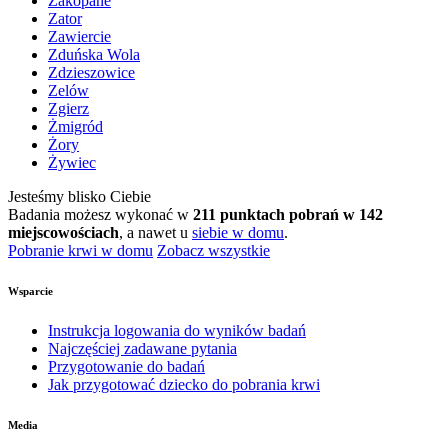
Zakopane
Zator
Zawiercie
Zduńska Wola
Zdzieszowice
Zelów
Zgierz
Żmigród
Żory
Żywiec
Jesteśmy blisko Ciebie
Badania możesz wykonać w
211 punktach pobrań w 142
miejscowościach
, a nawet u
siebie w domu
.
Pobranie krwi w domu
Zobacz wszystkie
Wsparcie
Instrukcja logowania do wyników badań
Najczęściej zadawane pytania
Przygotowanie do badań
Jak przygotować dziecko do pobrania krwi
Media