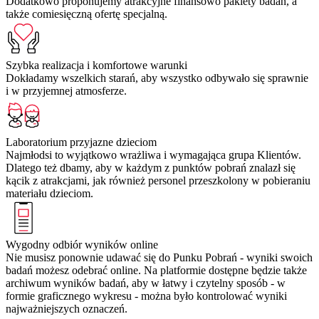
Dodatkowo proponujemy atrakcyjne finansowo pakiety badań, a
także comiesięczną ofertę specjalną.
Szybka realizacja i komfortowe warunki
Dokładamy wszelkich starań, aby wszystko odbywało się sprawnie
i w przyjemnej atmosferze.
Laboratorium przyjazne dzieciom
Najmłodsi to wyjątkowo wrażliwa i wymagająca grupa Klientów.
Dlatego też dbamy, aby w każdym z punktów pobrań znalazł się
kącik z atrakcjami, jak również personel przeszkolony w pobieraniu
materiału dzieciom.
Wygodny odbiór wyników online
Nie musisz ponownie udawać się do Punku Pobrań - wyniki swoich
badań możesz odebrać online. Na platformie dostępne będzie także
archiwum wyników badań, aby w łatwy i czytelny sposób - w
formie graficznego wykresu - można było kontrolować wyniki
najważniejszych oznaczeń.