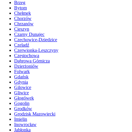
Brzeg
Bytom
Chełmek
Chorzów
Chrzanów
Cieszyn
Czarny Dunajec
Czechowice-Dziedzice
Czeladź
Czerwionka-Leszczyny
Częstochowa
Dąbrowa Górnicza
Dzierżoniów
Folwark
Gdańsk
Gdynia
Gilowice
Gliwice
Głogówek
Gogolin
Grodków
Grodzisk Mazowiecki
Imielin
Inowrocław
Jabłonka