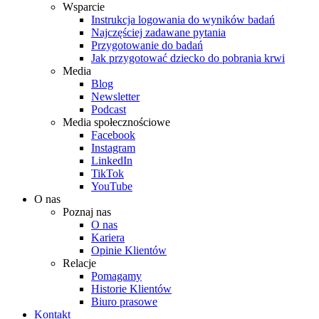
Wsparcie
Instrukcja logowania do wyników badań
Najczęściej zadawane pytania
Przygotowanie do badań
Jak przygotować dziecko do pobrania krwi
Media
Blog
Newsletter
Podcast
Media społecznościowe
Facebook
Instagram
LinkedIn
TikTok
YouTube
O nas
Poznaj nas
O nas
Kariera
Opinie Klientów
Relacje
Pomagamy
Historie Klientów
Biuro prasowe
Kontakt