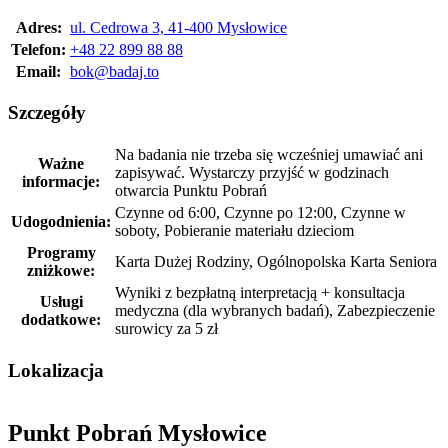
Adres:
ul. Cedrowa 3, 41-400 Mysłowice
Telefon:
+48 22 899 88 88
Email:
bok@badaj.to
Szczegóły
Na badania nie trzeba się wcześniej umawiać ani
Ważne
zapisywać. Wystarczy przyjść w godzinach
informacje:
otwarcia Punktu Pobrań
Czynne od 6:00, Czynne po 12:00, Czynne w
Udogodnienia:
soboty, Pobieranie materiału dzieciom
Programy
Karta Dużej Rodziny, Ogólnopolska Karta Seniora
zniżkowe:
Wyniki z bezpłatną interpretacją + konsultacja
Usługi
medyczna (dla wybranych badań), Zabezpieczenie
dodatkowe:
surowicy za 5 zł
Lokalizacja
Punkt Pobrań Mysłowice