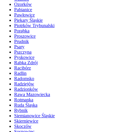
Ozorków
Pabianice
Pawłowice
Piekary Śląskie
Piotrków Trybunalski
Porąbka
Proszowice
Prudnik
Psary
Pszczyna
Pyskowice
Rabka Zdrój
Racibórz
Radlin
Radomsko
Radziejów
Radzionków
Rawa Mazowiecka
Rotmanka
Ruda Śląska
Rybnik
Siemianowice Śląskie
Skierniewice
Skoczów
Sosnowiec