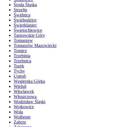
Środa Śląska
Strzelin
Świdnica
Świebodzice
Świerklaniec
Świętochłowice
Tarnowskie Góry
Tomaszew
Tomaszów Mazowiecki
Tomice
Trzebinia
Trzebnica
Turek
Tychy
Ustroń
Węgierska Górka
Wieluń
Włocławek
Włoszczowa
Wodzisław Śląski
Wojkowice
Wola
Wolbrom
Zabrze