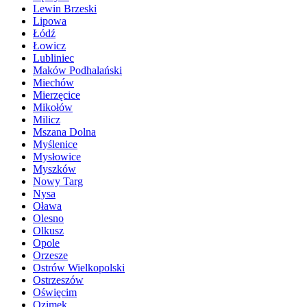
Lewin Brzeski
Lipowa
Łódź
Łowicz
Lubliniec
Maków Podhalański
Miechów
Mierzęcice
Mikołów
Milicz
Mszana Dolna
Myślenice
Mysłowice
Myszków
Nowy Targ
Nysa
Oława
Olesno
Olkusz
Opole
Orzesze
Ostrów Wielkopolski
Ostrzeszów
Oświęcim
Ozimek