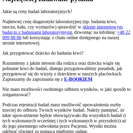
Jakie są ceny badań laboratoryjnych?
Najłatwiej cenę diagnostyki laboratoryjnej (np. badania krwi,
moczu, kału, czy wymazów) sprawdzić w
sklepie internetowym
badaj.to z badaniami laboratoryjnymi
, dzwoniąc na infolinię:
+48 22
899 88 88
lub korzystając z chatu online dostępnego na naszej
stronie internetowej.
Jak przygotować dziecko do badania krwi?
Rozumiemy z jakim stresem dla rodzica oraz dziecka wiąże się
pobranie krwi do badań, dlatego przygotowaliśmy poradnik, jak
przygotować się do wizyty z dzieckiem w naszych placówkach.
Zapraszamy do zapoznania się z
E-BOOKIEM
Nie mam możliwości osobistego odbioru wyników, w jaki sposób to
zorganizować?
Podczas rejestracji badań masz możliwość upoważnienia osoby
trzeciej do odbioru Twoich wyników badań. Należy pamiętać, że
takie upoważnienie będzie obowiązywało dla wszystkich badań (i
tych wykonanych wcześniej i tych wykonanych w przyszłości) aż
do jego pisemnego odwołania przez Pacjenta. Wyniki można
odebrać również za pomocą platformy online.