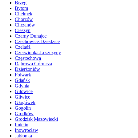
Brzeg
Bytom
Chełmek
Chorzów
Chrzanów
Cieszyn
Czarny Dunajec
Czechowice-Dziedzice
Czeladź
Czerwionka-Leszczyny
Częstochowa
Dąbrowa Górnicza
Dzierżoniów
Folwark
Gdańsk
Gdynia
Gilowice
Gliwice
Głogówek
Gogolin
Grodków
Grodzisk Mazowiecki
Imielin
Inowrocław
Jabłonka