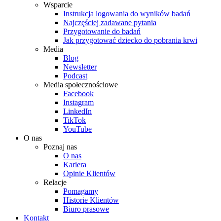
Wsparcie
Instrukcja logowania do wyników badań
Najczęściej zadawane pytania
Przygotowanie do badań
Jak przygotować dziecko do pobrania krwi
Media
Blog
Newsletter
Podcast
Media społecznościowe
Facebook
Instagram
LinkedIn
TikTok
YouTube
O nas
Poznaj nas
O nas
Kariera
Opinie Klientów
Relacje
Pomagamy
Historie Klientów
Biuro prasowe
Kontakt