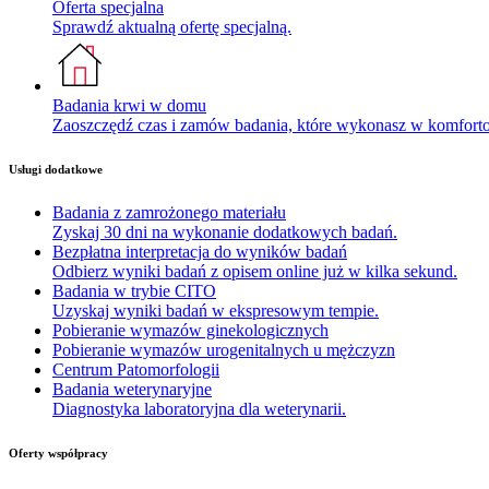
Oferta specjalna
Sprawdź aktualną ofertę specjalną.
Badania krwi w domu
Zaoszczędź czas i zamów badania, które wykonasz w komfor
Usługi dodatkowe
Badania z zamrożonego materiału
Zyskaj 30 dni na wykonanie dodatkowych badań.
Bezpłatna interpretacja do wyników badań
Odbierz wyniki badań z opisem online już w kilka sekund.
Badania w trybie CITO
Uzyskaj wyniki badań w ekspresowym tempie.
Pobieranie wymazów ginekologicznych
Pobieranie wymazów urogenitalnych u mężczyzn
Centrum Patomorfologii
Badania weterynaryjne
Diagnostyka laboratoryjna dla weterynarii.
Oferty współpracy