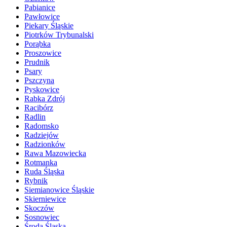
Pabianice
Pawłowice
Piekary Śląskie
Piotrków Trybunalski
Porąbka
Proszowice
Prudnik
Psary
Pszczyna
Pyskowice
Rabka Zdrój
Racibórz
Radlin
Radomsko
Radziejów
Radzionków
Rawa Mazowiecka
Rotmanka
Ruda Śląska
Rybnik
Siemianowice Śląskie
Skierniewice
Skoczów
Sosnowiec
Środa Śląska