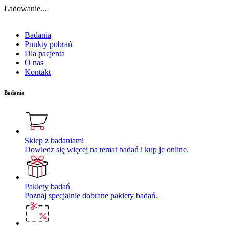
Ładowanie...
Badania
Punkty pobrań
Dla pacjenta
O nas
Kontakt
Badania
Sklep z badaniami
Dowiedz się więcej na temat badań i kup je online.
Pakiety badań
Poznaj specjalnie dobrane pakiety badań.