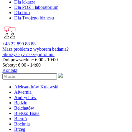
Dla lekarza
Dla POZ i laboratorium
Dla firm
Dla Twojego biznesu
+48 22 899 88 88
Masz problem z wyborem badania?
Skorzystaj z naszej infolinii.
Dni powszednie: 6:00 - 19:00
Soboty: 6:00 - 14:00
Kontakt
Aleksandrów Kujawski
Alwernia
Andrychów
Będzin
Bełchatów
Bielsko-Biała
Bieruń
Bochnia
Brzeg