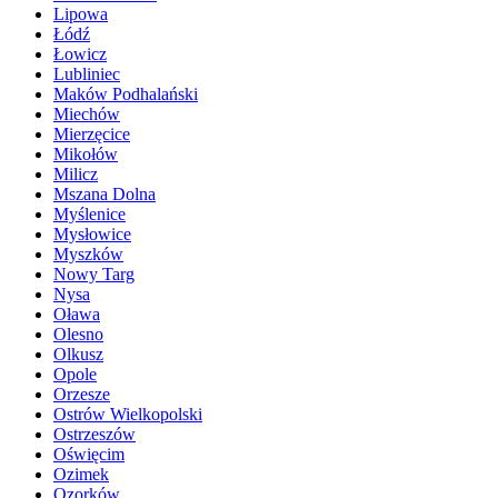
Lipowa
Łódź
Łowicz
Lubliniec
Maków Podhalański
Miechów
Mierzęcice
Mikołów
Milicz
Mszana Dolna
Myślenice
Mysłowice
Myszków
Nowy Targ
Nysa
Oława
Olesno
Olkusz
Opole
Orzesze
Ostrów Wielkopolski
Ostrzeszów
Oświęcim
Ozimek
Ozorków