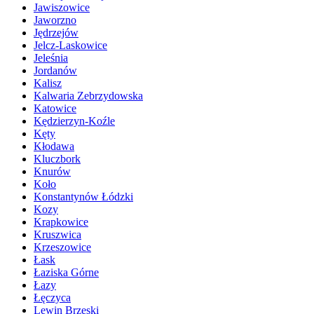
Jawiszowice
Jaworzno
Jędrzejów
Jelcz-Laskowice
Jeleśnia
Jordanów
Kalisz
Kalwaria Zebrzydowska
Katowice
Kędzierzyn-Koźle
Kęty
Kłodawa
Kluczbork
Knurów
Koło
Konstantynów Łódzki
Kozy
Krapkowice
Kruszwica
Krzeszowice
Łask
Łaziska Górne
Łazy
Łęczyca
Lewin Brzeski