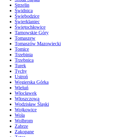
Strzelin
Świdnica
Świebodzice
Świerklaniec
Świętochłowice
Tarnowskie Góry
Tomaszew
Tomaszów Mazowiecki
Tomice
Trzebinia
Trzebnica
Turek
Tychy
Ustroń
Węgierska Górka
Wieluń
Włocławek
Włoszczowa
Wodzisław Śląski
Wojkowice
Wola
Wolbrom
Zabrze
Zakopane