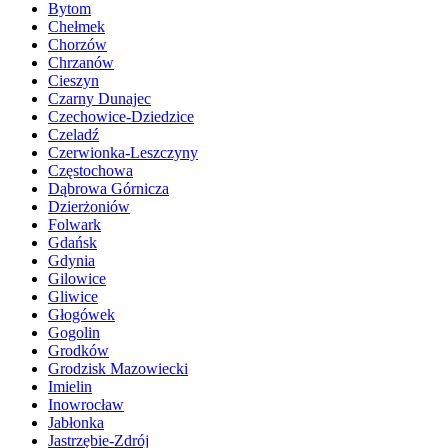
Bytom
Chełmek
Chorzów
Chrzanów
Cieszyn
Czarny Dunajec
Czechowice-Dziedzice
Czeladź
Czerwionka-Leszczyny
Częstochowa
Dąbrowa Górnicza
Dzierżoniów
Folwark
Gdańsk
Gdynia
Gilowice
Gliwice
Głogówek
Gogolin
Grodków
Grodzisk Mazowiecki
Imielin
Inowrocław
Jabłonka
Jastrzębie-Zdrój