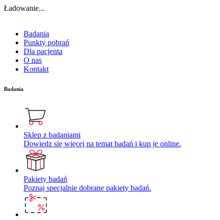
Ładowanie...
Badania
Punkty pobrań
Dla pacjenta
O nas
Kontakt
Badania
Sklep z badaniami
Dowiedz się więcej na temat badań i kup je online.
Pakiety badań
Poznaj specjalnie dobrane pakiety badań.