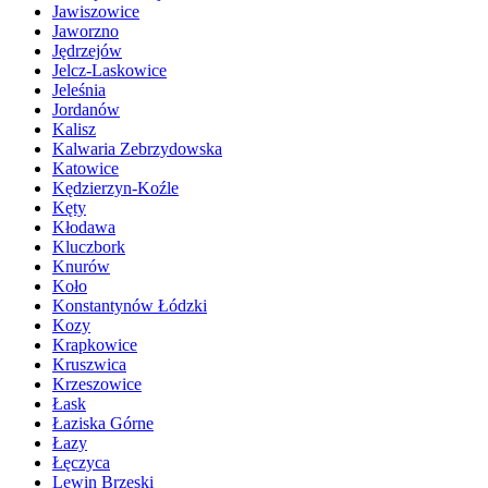
Jawiszowice
Jaworzno
Jędrzejów
Jelcz-Laskowice
Jeleśnia
Jordanów
Kalisz
Kalwaria Zebrzydowska
Katowice
Kędzierzyn-Koźle
Kęty
Kłodawa
Kluczbork
Knurów
Koło
Konstantynów Łódzki
Kozy
Krapkowice
Kruszwica
Krzeszowice
Łask
Łaziska Górne
Łazy
Łęczyca
Lewin Brzeski