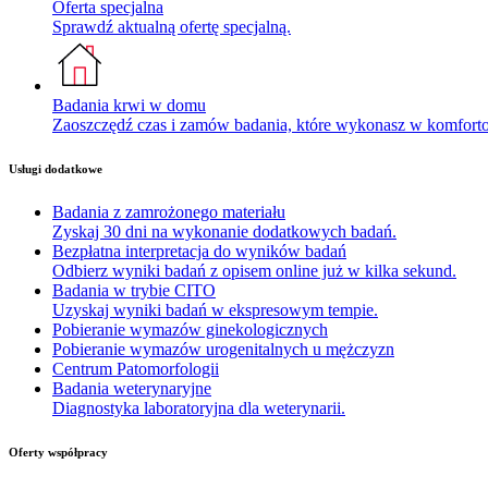
Oferta specjalna
Sprawdź aktualną ofertę specjalną.
Badania krwi w domu
Zaoszczędź czas i zamów badania, które wykonasz w komfor
Usługi dodatkowe
Badania z zamrożonego materiału
Zyskaj 30 dni na wykonanie dodatkowych badań.
Bezpłatna interpretacja do wyników badań
Odbierz wyniki badań z opisem online już w kilka sekund.
Badania w trybie CITO
Uzyskaj wyniki badań w ekspresowym tempie.
Pobieranie wymazów ginekologicznych
Pobieranie wymazów urogenitalnych u mężczyzn
Centrum Patomorfologii
Badania weterynaryjne
Diagnostyka laboratoryjna dla weterynarii.
Oferty współpracy