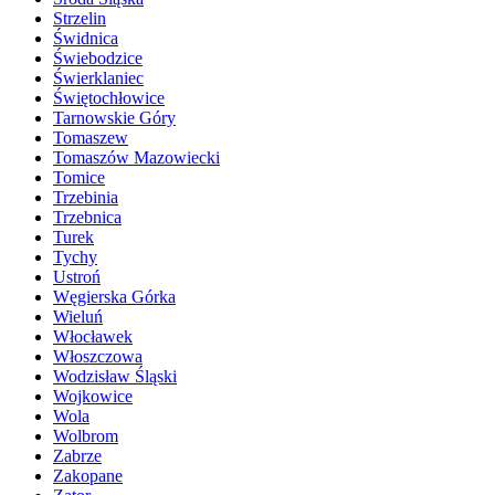
Strzelin
Świdnica
Świebodzice
Świerklaniec
Świętochłowice
Tarnowskie Góry
Tomaszew
Tomaszów Mazowiecki
Tomice
Trzebinia
Trzebnica
Turek
Tychy
Ustroń
Węgierska Górka
Wieluń
Włocławek
Włoszczowa
Wodzisław Śląski
Wojkowice
Wola
Wolbrom
Zabrze
Zakopane