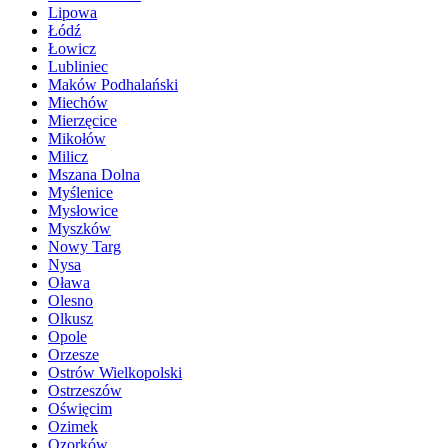
Lipowa
Łódź
Łowicz
Lubliniec
Maków Podhalański
Miechów
Mierzęcice
Mikołów
Milicz
Mszana Dolna
Myślenice
Mysłowice
Myszków
Nowy Targ
Nysa
Oława
Olesno
Olkusz
Opole
Orzesze
Ostrów Wielkopolski
Ostrzeszów
Oświęcim
Ozimek
Ozorków