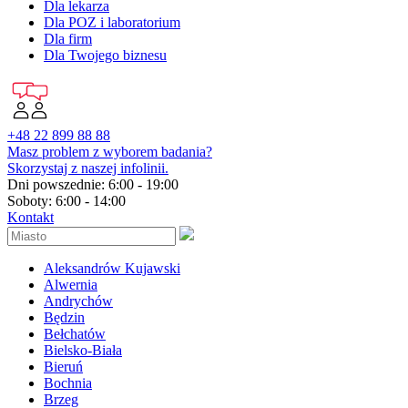
Dla lekarza
Dla POZ i laboratorium
Dla firm
Dla Twojego biznesu
+48 22 899 88 88
Masz problem z wyborem badania?
Skorzystaj z naszej infolinii.
Dni powszednie: 6:00 - 19:00
Soboty: 6:00 - 14:00
Kontakt
Aleksandrów Kujawski
Alwernia
Andrychów
Będzin
Bełchatów
Bielsko-Biała
Bieruń
Bochnia
Brzeg