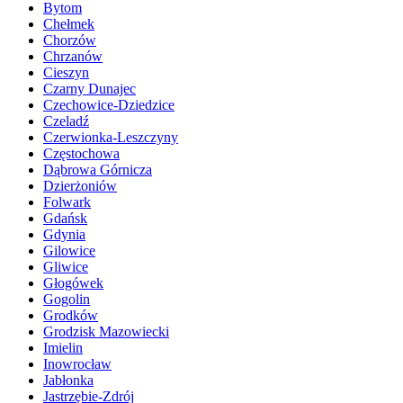
Bytom
Chełmek
Chorzów
Chrzanów
Cieszyn
Czarny Dunajec
Czechowice-Dziedzice
Czeladź
Czerwionka-Leszczyny
Częstochowa
Dąbrowa Górnicza
Dzierżoniów
Folwark
Gdańsk
Gdynia
Gilowice
Gliwice
Głogówek
Gogolin
Grodków
Grodzisk Mazowiecki
Imielin
Inowrocław
Jabłonka
Jastrzębie-Zdrój