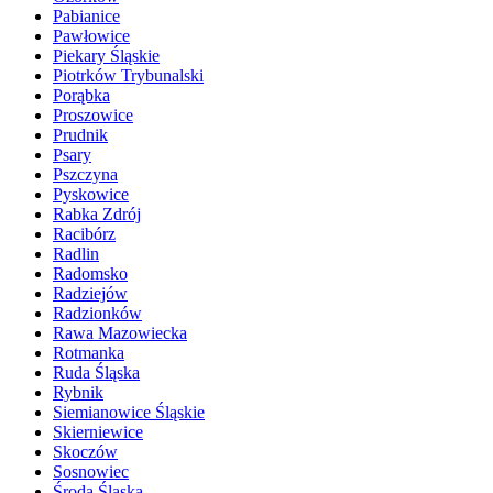
Pabianice
Pawłowice
Piekary Śląskie
Piotrków Trybunalski
Porąbka
Proszowice
Prudnik
Psary
Pszczyna
Pyskowice
Rabka Zdrój
Racibórz
Radlin
Radomsko
Radziejów
Radzionków
Rawa Mazowiecka
Rotmanka
Ruda Śląska
Rybnik
Siemianowice Śląskie
Skierniewice
Skoczów
Sosnowiec
Środa Śląska