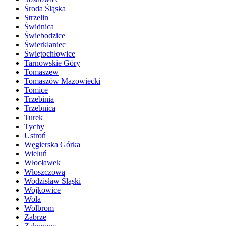
Środa Śląska
Strzelin
Świdnica
Świebodzice
Świerklaniec
Świętochłowice
Tarnowskie Góry
Tomaszew
Tomaszów Mazowiecki
Tomice
Trzebinia
Trzebnica
Turek
Tychy
Ustroń
Węgierska Górka
Wieluń
Włocławek
Włoszczowa
Wodzisław Śląski
Wojkowice
Wola
Wolbrom
Zabrze