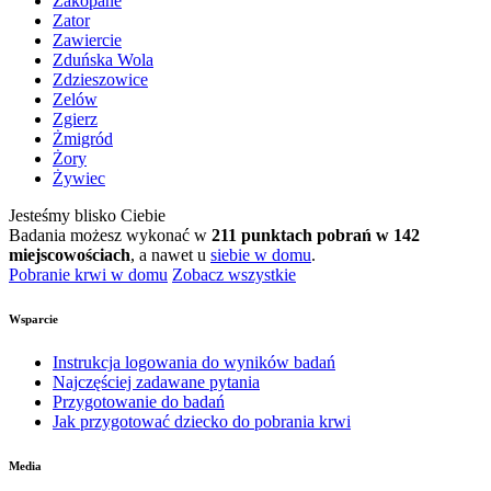
Zakopane
Zator
Zawiercie
Zduńska Wola
Zdzieszowice
Zelów
Zgierz
Żmigród
Żory
Żywiec
Jesteśmy blisko Ciebie
Badania możesz wykonać w
211 punktach pobrań w 142
miejscowościach
, a nawet u
siebie w domu
.
Pobranie krwi w domu
Zobacz wszystkie
Wsparcie
Instrukcja logowania do wyników badań
Najczęściej zadawane pytania
Przygotowanie do badań
Jak przygotować dziecko do pobrania krwi
Media