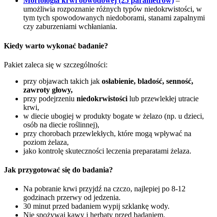
Morfologia krwi obwodowej (25 parametrów)
–
umożliwia rozpoznanie różnych typów niedokrwistości, w
tym tych spowodowanych niedoborami, stanami zapalnymi
czy zaburzeniami wchłaniania.
Kiedy warto wykonać badanie?
Pakiet zaleca się w szczególności:
przy objawach takich jak
osłabienie, bladość, senność,
zawroty głowy,
przy podejrzeniu
niedokrwistości
lub przewlekłej utracie
krwi,
w diecie ubogiej w produkty bogate w żelazo (np. u dzieci,
osób na diecie roślinnej),
przy chorobach przewlekłych, które mogą wpływać na
poziom żelaza,
jako kontrolę skuteczności leczenia preparatami żelaza.
Jak przygotować się do badania?
Na pobranie krwi przyjdź na czczo, najlepiej po 8-12
godzinach przerwy od jedzenia.
30 minut przed badaniem wypij szklankę wody.
Nie spożywaj kawy i herbaty przed badaniem.