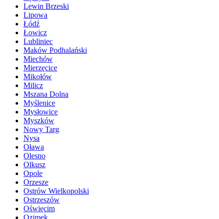
Lewin Brzeski
Lipowa
Łódź
Łowicz
Lubliniec
Maków Podhalański
Miechów
Mierzęcice
Mikołów
Milicz
Mszana Dolna
Myślenice
Mysłowice
Myszków
Nowy Targ
Nysa
Oława
Olesno
Olkusz
Opole
Orzesze
Ostrów Wielkopolski
Ostrzeszów
Oświęcim
Ozimek