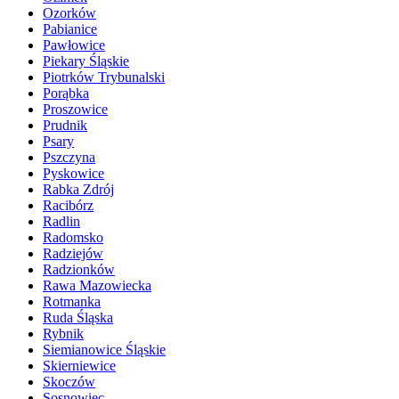
Ozorków
Pabianice
Pawłowice
Piekary Śląskie
Piotrków Trybunalski
Porąbka
Proszowice
Prudnik
Psary
Pszczyna
Pyskowice
Rabka Zdrój
Racibórz
Radlin
Radomsko
Radziejów
Radzionków
Rawa Mazowiecka
Rotmanka
Ruda Śląska
Rybnik
Siemianowice Śląskie
Skierniewice
Skoczów
Sosnowiec