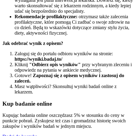
wymagana jest pilna interwencja lekarska. Dowiesz się, kiedy
warto skonsultować się z lekarzem rodzinnym, a kiedy lepiej
udać się bezpośrednio do specjalisty.
Rekomendacje profilaktyczne:
otrzymasz także zalecenia
profilaktyczne, które pomogą Ci zadbać o swoje zdrowie na
co dzień. Będą to wskazówki dotyczące zmiany stylu życia,
diety, aktywności fizycznej.
Jak odebrać wynik z opisem?
Zaloguj się do portalu odbioru wyników na stronie:
https://wyniki.badaj.to/
Kliknij
"Odbierz opis wyników"
przy wybranym zleceniu i
odpowiedz na pytania w ankiecie medycznej.
Gotowe!
Zapoznaj się z opisem wyników i zastosuj do
zaleceń.
Masz wątpliwości? Skonsultuj wyniki badań online z
lekarzem.
Kup badanie online
Kupując badania online oszczędzasz 5% w stosunku do ceny w
punkcie pobrań. Zyskujesz też czas i gromadzisz historię swoich
zakupów i wyników badań w jednym miejscu.