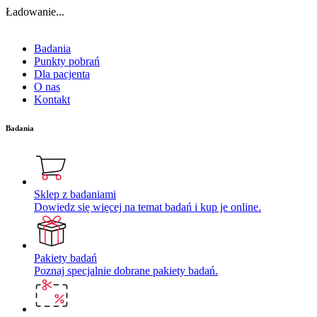
Ładowanie...
Badania
Punkty pobrań
Dla pacjenta
O nas
Kontakt
Badania
Sklep z badaniami
Dowiedz się więcej na temat badań i kup je online.
Pakiety badań
Poznaj specjalnie dobrane pakiety badań.