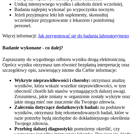
Unikaj intensywnego wysiłku i alkoholu dzień wcześniej.
Badania najlepiej wykonać po wypoczynku nocnym.
Jeżeli przyjmujesz leki lub suplementy, skonsultuj
wcześniejsze przygotowanie z lekarzem i poinformuj
personel.
Więcej informacji:
Jak przygotować się do badania laboratoryjnego
Badanie wykonane - co dalej?
Zapraszamy do wygodnego odbioru wyniku drogą elektroniczną.
Oprócz wyniku otrzymasz tam również bezpłatną interpretację oraz
szczegółowy opis, zawierający istotne dla Ciebie informacje:
Wykryte nieprawidłowości i choroby:
otrzymasz analizę
wyników, która wskaże wszelkie nieprawidłowości, w tym
obecność chorób lub stanów wymagających dalszej uwagi.
Zrozumiesz, jakie zmiany w organizmie zostały wykryte oraz
jakie mogą mieć one znaczenie dla Twojego zdrowia.
Zalecenia dotyczące dodatkowych badań:
na podstawie
wyników, otrzymasz listę rekomendowanych badań, które w
razie potrzeby będą niezbędne do dokładniejszego określenia
Twojego zdrowia.
Przebieg dalszej diagnostyki:
pomożemy określić, czy