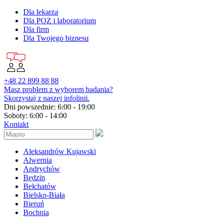
Dla lekarza
Dla POZ i laboratorium
Dla firm
Dla Twojego biznesu
+48 22 899 88 88
Masz problem z wyborem badania?
Skorzystaj z naszej infolinii.
Dni powszednie: 6:00 - 19:00
Soboty: 6:00 - 14:00
Kontakt
Aleksandrów Kujawski
Alwernia
Andrychów
Będzin
Bełchatów
Bielsko-Biała
Bieruń
Bochnia