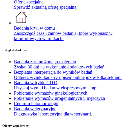
Oferta specjalna
Sprawdź aktualną ofertę specjalną.
Badania krwi w domu
Zaoszczędź czas i zamów badania, które wykonasz w
komfortowych warunkach.
Usługi dodatkowe
Badania z zamrożonego materiału
Zyskaj 30 dni na wykonanie dodatkowych badań.
Bezpłatna interpretacja do wyników badań
Odbierz wyniki badań z opisem online już w kilka sekund.
Badania w trybie CITO
Uzyskaj wyniki badań w ekspresowym tempie.
Pobieranie wymazów ginekologicznych
Pobieranie wymazów urogenitalnych u mężczyzn
Centrum Patomorfologii
Badania weterynaryjne
Diagnostyka laboratoryjna dla weterynarii.
Oferty współpracy