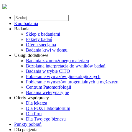
Kup badania
Badania
Sklep z badaniami
Pakiety badań
Oferta specjalna
Badania krwi w domu
Usługi dodatkowe
Badania z zamrożonego materiału
Bezpłatna interpretacja do wyników badań
Badania w trybie CITO
Pobieranie wymazów ginekologicznych
Pobieranie wymazów urogenitalnych u mężczyzn
Centrum Patomorfologii
Badania weterynaryjne
Oferty współpracy
Dla lekarza
Dla POZ i laboratorium
Dla firm
Dla Twojego biznesu
Punkty pobrań
Dla pacjenta