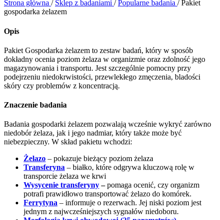
Strona główna
/
Sklep z badaniami
/
Popularne badania
/
Pakiet
gospodarka żelazem
Opis
Pakiet Gospodarka żelazem to zestaw badań, który w sposób
dokładny ocenia poziom żelaza w organizmie oraz zdolność jego
magazynowania i transportu. Jest szczególnie pomocny przy
podejrzeniu niedokrwistości, przewlekłego zmęczenia, bladości
skóry czy problemów z koncentracją.
Znaczenie badania
Badania gospodarki żelazem pozwalają wcześnie wykryć zarówno
niedobór żelaza, jak i jego nadmiar, który także może być
niebezpieczny. W skład pakietu wchodzi:
Żelazo
– pokazuje bieżący poziom żelaza
Transferyna
– białko, które odgrywa kluczową rolę w
transporcie żelaza we krwi
Wysycenie transferyny
–
pomaga ocenić, czy organizm
potrafi prawidłowo transportować żelazo do komórek.
Ferrytyna
– informuje o rezerwach. Jej niski poziom jest
jednym z najwcześniejszych sygnałów niedoboru.