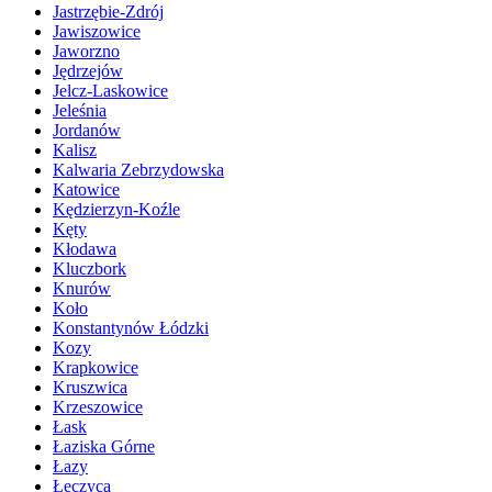
Jastrzębie-Zdrój
Jawiszowice
Jaworzno
Jędrzejów
Jelcz-Laskowice
Jeleśnia
Jordanów
Kalisz
Kalwaria Zebrzydowska
Katowice
Kędzierzyn-Koźle
Kęty
Kłodawa
Kluczbork
Knurów
Koło
Konstantynów Łódzki
Kozy
Krapkowice
Kruszwica
Krzeszowice
Łask
Łaziska Górne
Łazy
Łęczyca