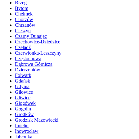
Brzeg
Bytom
Chełmek
Chorzów
Chrzanów
Cieszyn
Czarny Dunajec
Czechowice-Dziedzice
Czeladź
Czerwionka-Leszczyny
Częstochowa
Dąbrowa Górnicza
Dzierżoniów
Folwark
Gdańsk
Gdynia
Gilowice
Gliwice
Głogówek
Gogolin
Grodków
Grodzisk Mazowiecki
Imielin
Inowrocław
Jabłonka