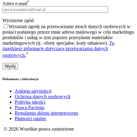
*
Adres e-mail
Wyrażenie zgód
Wyrażam zgodę na przetwarzanie moich danych osobowych w
postaci podanego przeze mnie adresu mailowego w celu marketingu
produktów i usług w tym poprzez przesyłanie materiałów
marketingowych (tj.: oferty specjalne, kody rabatowe).
Tu
znajdziesz informacje dotyczące przetwarzania danych
*
osobowych.
Dokumenty i informacje
Ankieta satysfakcji
Ochrona danych osobowych
Polityka jakości
Prawa Pacjenta
Regulamin sklepu internetowego
Płatności ratalne
© 2026 Wszelkie prawa zastrzeżone