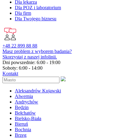
Dla lekarza
Dla POZ i laboratorium
Dla firm
Dla Twojego biznesu
+48 22 899 88 88
Masz problem z wyborem badania?
Skorzystaj z naszej infolinii.
Dni powszednie: 6:00 - 19:00
Soboty: 6:00 - 14:00
Kontakt
Aleksandrów Kujawski
Alwernia
Andrychów
Będzin
Bełchatów
Bielsko-Biała
Bieruń
Bochnia
Brzeg