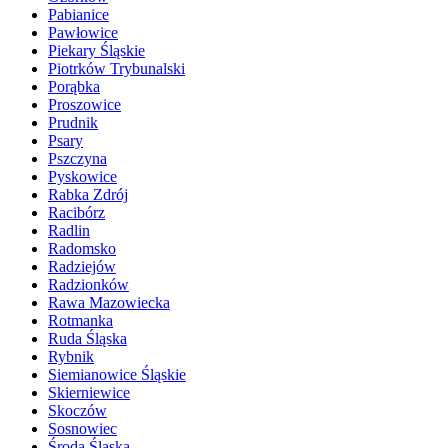
Pabianice
Pawłowice
Piekary Śląskie
Piotrków Trybunalski
Porąbka
Proszowice
Prudnik
Psary
Pszczyna
Pyskowice
Rabka Zdrój
Racibórz
Radlin
Radomsko
Radziejów
Radzionków
Rawa Mazowiecka
Rotmanka
Ruda Śląska
Rybnik
Siemianowice Śląskie
Skierniewice
Skoczów
Sosnowiec
Środa Śląska