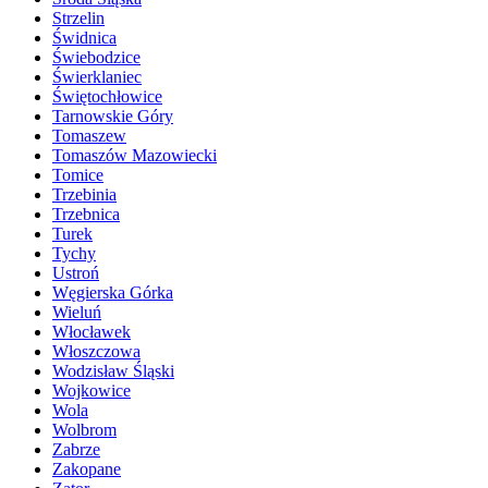
Strzelin
Świdnica
Świebodzice
Świerklaniec
Świętochłowice
Tarnowskie Góry
Tomaszew
Tomaszów Mazowiecki
Tomice
Trzebinia
Trzebnica
Turek
Tychy
Ustroń
Węgierska Górka
Wieluń
Włocławek
Włoszczowa
Wodzisław Śląski
Wojkowice
Wola
Wolbrom
Zabrze
Zakopane