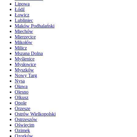
Lipowa
Łódź
Łowicz
Lubliniec
Maków Podhalański
Miechów
Mierzęcice
Mikołów
Milicz
Mszana Dolna
Myślenice
Mysłowice
Myszków
Nowy Targ
Nysa
Oława
Olesno
Olkusz
Opole
Orzesze
Ostrów Wielkopolski
Ostrzeszów
Oświęcim
Ozimek
Ozorków