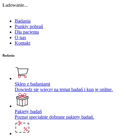
Ładowanie...
Badania
Punkty pobrań
Dla pacjenta
O nas
Kontakt
Badania
Sklep z badaniami
Dowiedz się więcej na temat badań i kup je online.
Pakiety badań
Poznaj specjalnie dobrane pakiety badań.