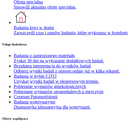
Oferta specjalna
Sprawdź aktualną ofertę specjalną.
Badania krwi w domu
Zaoszczędź czas i zamów badania, które wykonasz w komfor
Usługi dodatkowe
Badania z zamrożonego materiału
Zyskaj 30 dni na wykonanie dodatkowych badań.
Bezpłatna interpretacja do wyników badań
Odbierz wyniki badań z opisem online już w kilka sekund.
Badania w trybie CITO
Uzyskaj wyniki badań w ekspresowym tempie.
Pobieranie wymazów ginekologicznych
Pobieranie wymazów urogenitalnych u mężczyzn
Centrum Patomorfologii
Badania weterynaryjne
Diagnostyka laboratoryjna dla weterynarii.
Oferty współpracy