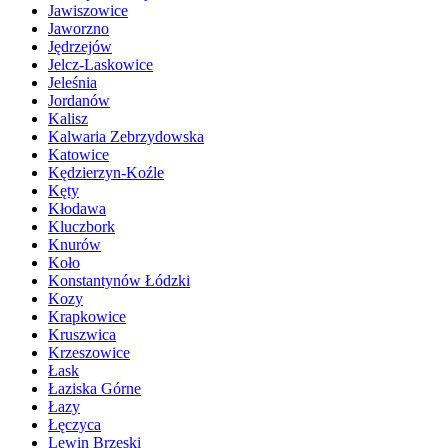
Jawiszowice
Jaworzno
Jędrzejów
Jelcz-Laskowice
Jeleśnia
Jordanów
Kalisz
Kalwaria Zebrzydowska
Katowice
Kędzierzyn-Koźle
Kęty
Kłodawa
Kluczbork
Knurów
Koło
Konstantynów Łódzki
Kozy
Krapkowice
Kruszwica
Krzeszowice
Łask
Łaziska Górne
Łazy
Łęczyca
Lewin Brzeski