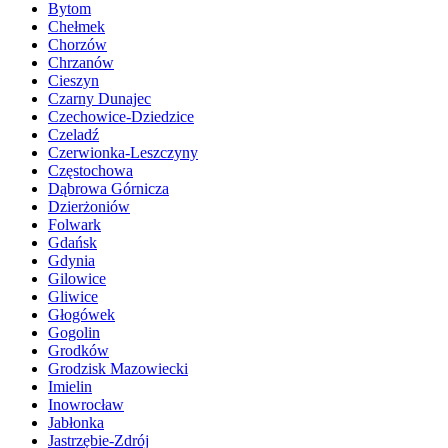
Bytom
Chełmek
Chorzów
Chrzanów
Cieszyn
Czarny Dunajec
Czechowice-Dziedzice
Czeladź
Czerwionka-Leszczyny
Częstochowa
Dąbrowa Górnicza
Dzierżoniów
Folwark
Gdańsk
Gdynia
Gilowice
Gliwice
Głogówek
Gogolin
Grodków
Grodzisk Mazowiecki
Imielin
Inowrocław
Jabłonka
Jastrzębie-Zdrój