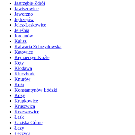
Jastrzębie-Zdrój
Jawiszowice
Jaworzno
Jędrzejów
Jelcz-Laskowice
Jeleśnia
Jordanów
Kalisz
Kalwaria Zebrzydowska
Katowice
Kędzierzyn-Koźle
Kęty
Kłodawa
Kluczbork
Knurów
Koło
Konstantynów Łódzki
Kozy
Krapkowice
Kruszwica
Krzeszowice
Łask
Łaziska Górne
Łazy
Łęczyca