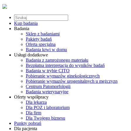
Kup badania
Badania
Sklep z badaniami
Pakiety badań
Oferta specjalna
Badania krwi w domu
Usługi dodatkowe
Badania z zamrożonego materiału
Bezpłatna interpretacja do wyników badań
Badania w trybie CITO
Pobieranie wymazów ginekologicznych
Pobieranie wymazów urogenitalnych u mężczyzn
Centrum Patomorfologii
Badania weterynaryjne
Oferty współpracy
Dla lekarza
Dla POZ i laboratorium
Dla firm
Dla Twojego biznesu
Punkty pobrań
Dla pacjenta