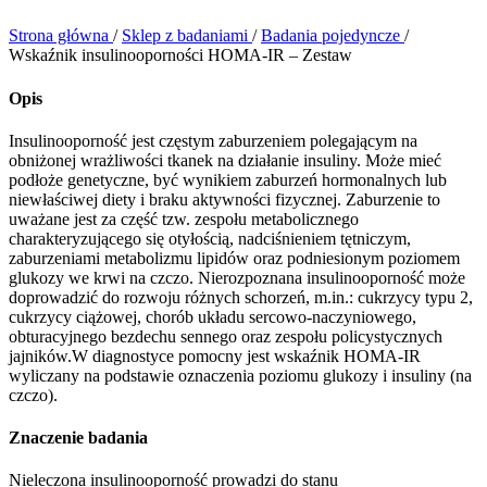
Strona główna
/
Sklep z badaniami
/
Badania pojedyncze
/
Wskaźnik insulinooporności HOMA-IR – Zestaw
Opis
Insulinooporność jest częstym zaburzeniem polegającym na
obniżonej wrażliwości tkanek na działanie insuliny. Może mieć
podłoże genetyczne, być wynikiem zaburzeń hormonalnych lub
niewłaściwej diety i braku aktywności fizycznej. Zaburzenie to
uważane jest za część tzw. zespołu metabolicznego
charakteryzującego się otyłością, nadciśnieniem tętniczym,
zaburzeniami metabolizmu lipidów oraz podniesionym poziomem
glukozy we krwi na czczo. Nierozpoznana insulinooporność może
doprowadzić do rozwoju różnych schorzeń, m.in.: cukrzycy typu 2,
cukrzycy ciążowej, chorób układu sercowo-naczyniowego,
obturacyjnego bezdechu sennego oraz zespołu policystycznych
jajników.W diagnostyce pomocny jest wskaźnik HOMA-IR
wyliczany na podstawie oznaczenia poziomu glukozy i insuliny (na
czczo).
Znaczenie badania
Nieleczona insulinooporność prowadzi do stanu