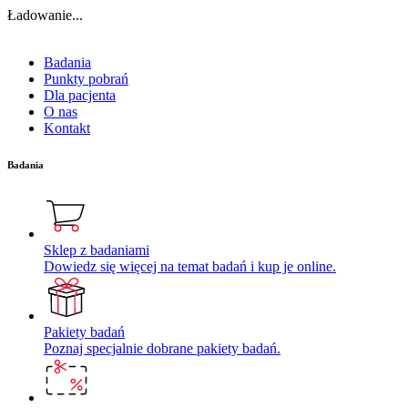
Ładowanie...
Badania
Punkty pobrań
Dla pacjenta
O nas
Kontakt
Badania
Sklep z badaniami
Dowiedz się więcej na temat badań i kup je online.
Pakiety badań
Poznaj specjalnie dobrane pakiety badań.