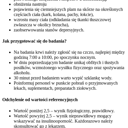
obniżenia nastroju
pojawienia się ciemniejszych plam na skórze na określonych
częściach ciała (kark, kolana, pachy, łokcie),
wzrostu masy ciała (odkładania się tkanki tłuszczowej
zwłaszcza w okolicy brzucha),
zaobserwowania stanów depresyjnych.
Jak przygotować się do badania?
Na badania krwi należy zgłosić się na czczo, najlepiej między
godziną 7:00 a 10:00, po spoczynku nocnym.
W dniu poprzedzającym badanie unikaj obfitych i tłustych
posiłków, wzmożonego wysiłku fizycznego oraz spożywania
alkoholu.
30 minut przed badaniem warto wypić szklankę wody.
Poinformuj personel w punkcie pobrań o przyjmowanych
lekach, suplementach, preparatach ziołowych.
Odchylenie od wartości referencyjnych
Wartość poniżej 2,5 – wynik fizjologiczny, prawidłowy.
Wartość powyżej 2,5 – wynik nieprawidłowy mogący
wskazywać na insulinooporność. Każdorazowo należy
skonsultować go z lekarzem.