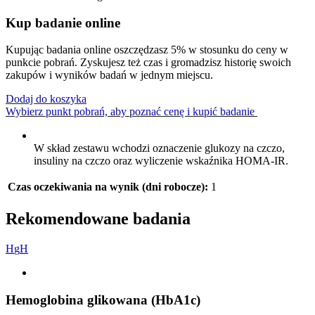
Kup badanie online
Kupując badania online oszczędzasz 5% w stosunku do ceny w
punkcie pobrań. Zyskujesz też czas i gromadzisz historię swoich
zakupów i wyników badań w jednym miejscu.
Dodaj do koszyka
Wybierz punkt pobrań, aby poznać cenę i kupić badanie
W skład zestawu wchodzi oznaczenie glukozy na czczo,
insuliny na czczo oraz wyliczenie wskaźnika HOMA-IR.
Czas oczekiwania na wynik (dni robocze):
1
Rekomendowane badania
H
g
H
Hemoglobina glikowana (HbA1c)