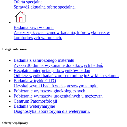
Oferta specjalna
Sprawdź aktualną ofertę specjalną.
Badania krwi w domu
Zaoszczędź czas i zamów badania, które wykonasz w
komfortowych warunkach.
Usługi dodatkowe
Badania z zamrożonego materiału
Zyskaj 30 dni na wykonanie dodatkowych badań.
Bezpłatna interpretacja do wyników badań
Odbierz wyniki badań z opisem online już w kilka sekund.
Badania w trybie CITO
Uzyskaj wyniki badań w ekspresowym tempie.
Pobieranie wymazów ginekologicznych
Pobieranie wymazów urogenitalnych u mężczyzn
Centrum Patomorfologii
Badania weterynaryjne
Diagnostyka laboratoryjna dla weterynarii.
Oferty współpracy