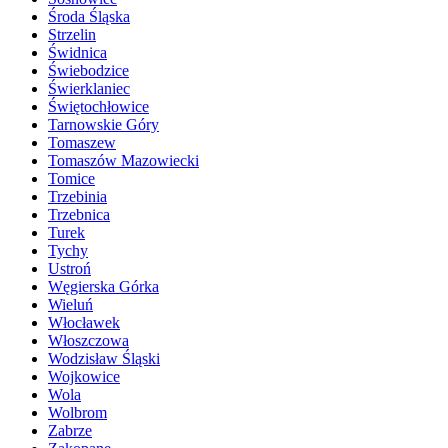
Środa Śląska
Strzelin
Świdnica
Świebodzice
Świerklaniec
Świętochłowice
Tarnowskie Góry
Tomaszew
Tomaszów Mazowiecki
Tomice
Trzebinia
Trzebnica
Turek
Tychy
Ustroń
Węgierska Górka
Wieluń
Włocławek
Włoszczowa
Wodzisław Śląski
Wojkowice
Wola
Wolbrom
Zabrze