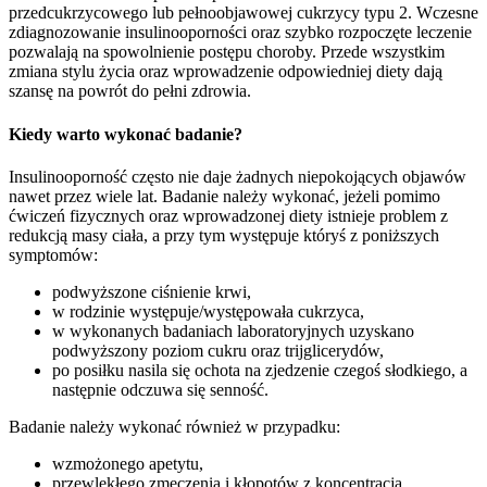
przedcukrzycowego lub pełnoobjawowej cukrzycy typu 2. Wczesne
zdiagnozowanie insulinooporności oraz szybko rozpoczęte leczenie
pozwalają na spowolnienie postępu choroby. Przede wszystkim
zmiana stylu życia oraz wprowadzenie odpowiedniej diety dają
szansę na powrót do pełni zdrowia.
Kiedy warto wykonać badanie?
Insulinooporność często nie daje żadnych niepokojących objawów
nawet przez wiele lat. Badanie należy wykonać, jeżeli pomimo
ćwiczeń fizycznych oraz wprowadzonej diety istnieje problem z
redukcją masy ciała, a przy tym występuje któryś z poniższych
symptomów:
podwyższone ciśnienie krwi,
w rodzinie występuje/występowała cukrzyca,
w wykonanych badaniach laboratoryjnych uzyskano
podwyższony poziom cukru oraz trijglicerydów,
po posiłku nasila się ochota na zjedzenie czegoś słodkiego, a
następnie odczuwa się senność.
Badanie należy wykonać również w przypadku:
wzmożonego apetytu,
przewlekłego zmęczenia i kłopotów z koncentracją,