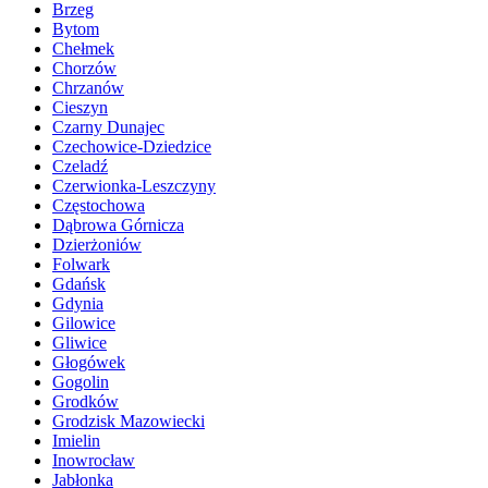
Brzeg
Bytom
Chełmek
Chorzów
Chrzanów
Cieszyn
Czarny Dunajec
Czechowice-Dziedzice
Czeladź
Czerwionka-Leszczyny
Częstochowa
Dąbrowa Górnicza
Dzierżoniów
Folwark
Gdańsk
Gdynia
Gilowice
Gliwice
Głogówek
Gogolin
Grodków
Grodzisk Mazowiecki
Imielin
Inowrocław
Jabłonka