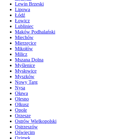
Lewin Brzeski
Lipowa
Łódź
Łowicz
Lubliniec
Maków Podhalański
Miechów
Mierzęcice
Mikołów
Milicz
Mszana Dolna
Myślenice
Mysłowice
Myszków
Nowy Targ
Nysa
Oława
Olesno
Olkusz
Opole
Orzesze
Ostrów Wielkopolski
Ostrzeszów
Oświęcim
Ozimek