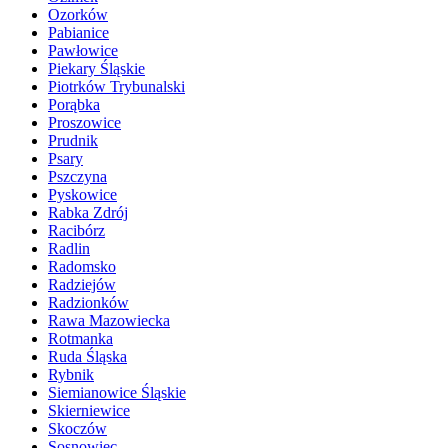
Ozorków
Pabianice
Pawłowice
Piekary Śląskie
Piotrków Trybunalski
Porąbka
Proszowice
Prudnik
Psary
Pszczyna
Pyskowice
Rabka Zdrój
Racibórz
Radlin
Radomsko
Radziejów
Radzionków
Rawa Mazowiecka
Rotmanka
Ruda Śląska
Rybnik
Siemianowice Śląskie
Skierniewice
Skoczów
Sosnowiec