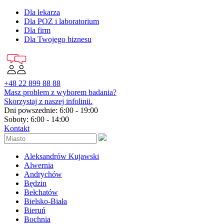
Dla lekarza
Dla POZ i laboratorium
Dla firm
Dla Twojego biznesu
+48 22 899 88 88
Masz problem z wyborem badania?
Skorzystaj z naszej infolinii.
Dni powszednie: 6:00 - 19:00
Soboty: 6:00 - 14:00
Kontakt
Aleksandrów Kujawski
Alwernia
Andrychów
Będzin
Bełchatów
Bielsko-Biała
Bieruń
Bochnia