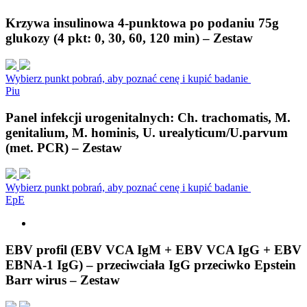
Krzywa insulinowa 4-punktowa po podaniu 75g
glukozy (4 pkt: 0, 30, 60, 120 min) – Zestaw
Wybierz punkt pobrań, aby poznać cenę i kupić badanie
P
i
u
Panel infekcji urogenitalnych: Ch. trachomatis, M.
genitalium, M. hominis, U. urealyticum/U.parvum
(met. PCR) – Zestaw
Wybierz punkt pobrań, aby poznać cenę i kupić badanie
E
p
E
EBV profil (EBV VCA IgM + EBV VCA IgG + EBV
EBNA-1 IgG) – przeciwciała IgG przeciwko Epstein
Barr wirus – Zestaw