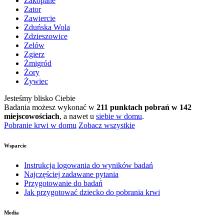
Zakopane
Zator
Zawiercie
Zduńska Wola
Zdzieszowice
Zelów
Zgierz
Żmigród
Żory
Żywiec
Jesteśmy blisko Ciebie
Badania możesz wykonać w
211 punktach pobrań w 142
miejscowościach
, a nawet u
siebie w domu
.
Pobranie krwi w domu
Zobacz wszystkie
Wsparcie
Instrukcja logowania do wyników badań
Najczęściej zadawane pytania
Przygotowanie do badań
Jak przygotować dziecko do pobrania krwi
Media