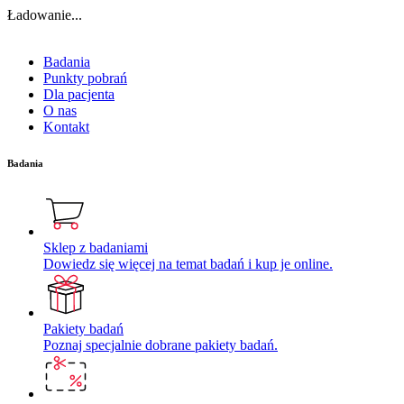
Ładowanie...
Badania
Punkty pobrań
Dla pacjenta
O nas
Kontakt
Badania
Sklep z badaniami
Dowiedz się więcej na temat badań i kup je online.
Pakiety badań
Poznaj specjalnie dobrane pakiety badań.