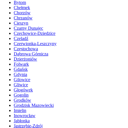
Bytom
Chełmek
Chorzów
Chrzanów
Cieszyn
Czarny Dunajec
Czechowice-Dziedzice
Czeladź
Czerwionka-Leszczyny
Częstochowa
Dąbrowa Górnicza
Dzierżoniów
Folwark
Gdańsk
Gdynia
Gilowice
Gliwice
Głogówek
Gogolin
Grodków
Grodzisk Mazowiecki
Imielin
Inowrocław
Jabłonka
Jastrzębie-Zdrój