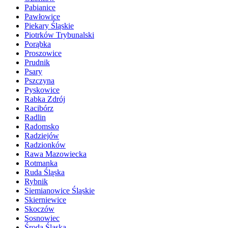
Pabianice
Pawłowice
Piekary Śląskie
Piotrków Trybunalski
Porąbka
Proszowice
Prudnik
Psary
Pszczyna
Pyskowice
Rabka Zdrój
Racibórz
Radlin
Radomsko
Radziejów
Radzionków
Rawa Mazowiecka
Rotmanka
Ruda Śląska
Rybnik
Siemianowice Śląskie
Skierniewice
Skoczów
Sosnowiec
Środa Śląska