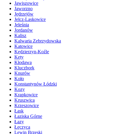
Jawiszowice
Jaworzno
Jędrzejów
Jelcz-Laskowice
Jeleśnia
Jordanów
Kalisz
Kalwaria Zebrzydowska
Katowice
Kędzierzyn-Koźle
Kęty
Kłodawa
Kluczbork
Knurów
Koło
Konstantynów Łódzki
Kozy
Krapkowice
Kruszwica
Krzeszowice
Łask
Łaziska Górne
Łazy
Łęczyca
Lewin Brzeski