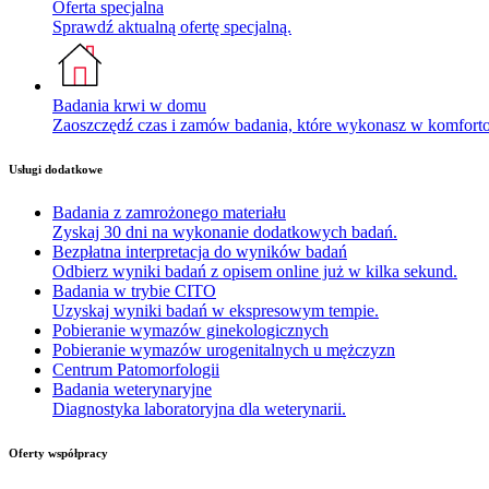
Oferta specjalna
Sprawdź aktualną ofertę specjalną.
Badania krwi w domu
Zaoszczędź czas i zamów badania, które wykonasz w komfor
Usługi dodatkowe
Badania z zamrożonego materiału
Zyskaj 30 dni na wykonanie dodatkowych badań.
Bezpłatna interpretacja do wyników badań
Odbierz wyniki badań z opisem online już w kilka sekund.
Badania w trybie CITO
Uzyskaj wyniki badań w ekspresowym tempie.
Pobieranie wymazów ginekologicznych
Pobieranie wymazów urogenitalnych u mężczyzn
Centrum Patomorfologii
Badania weterynaryjne
Diagnostyka laboratoryjna dla weterynarii.
Oferty współpracy