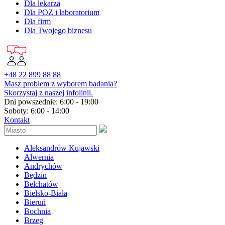
Dla lekarza
Dla POZ i laboratorium
Dla firm
Dla Twojego biznesu
+48 22 899 88 88
Masz problem z wyborem badania?
Skorzystaj z naszej infolinii.
Dni powszednie: 6:00 - 19:00
Soboty: 6:00 - 14:00
Kontakt
Aleksandrów Kujawski
Alwernia
Andrychów
Będzin
Bełchatów
Bielsko-Biała
Bieruń
Bochnia
Brzeg