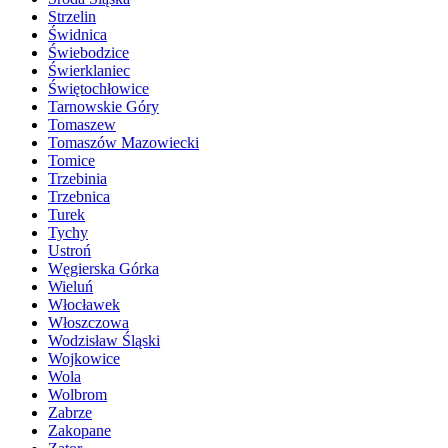
Strzelin
Świdnica
Świebodzice
Świerklaniec
Świętochłowice
Tarnowskie Góry
Tomaszew
Tomaszów Mazowiecki
Tomice
Trzebinia
Trzebnica
Turek
Tychy
Ustroń
Węgierska Górka
Wieluń
Włocławek
Włoszczowa
Wodzisław Śląski
Wojkowice
Wola
Wolbrom
Zabrze
Zakopane