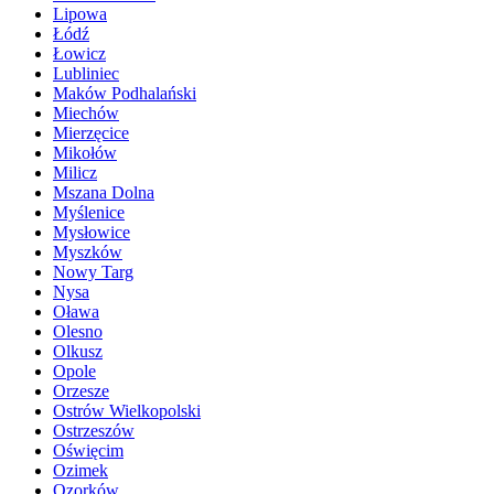
Lipowa
Łódź
Łowicz
Lubliniec
Maków Podhalański
Miechów
Mierzęcice
Mikołów
Milicz
Mszana Dolna
Myślenice
Mysłowice
Myszków
Nowy Targ
Nysa
Oława
Olesno
Olkusz
Opole
Orzesze
Ostrów Wielkopolski
Ostrzeszów
Oświęcim
Ozimek
Ozorków