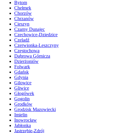
Bytom
Chełmek
Chorzów
Chrzanów
Cieszyn
Czarny Dunajec
Czechowice-Dziedzice
Czeladź
Czerwionka-Leszczyny
Częstochowa
Dąbrowa Górnicza
Dzierżoniów
Folwark
Gdańsk
Gdynia
Gilowice
Gliwice
Głogówek
Gogolin
Grodków
Grodzisk Mazowiecki
Imielin
Inowrocław
Jabłonka
Jastrzębie-Zdrój