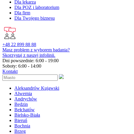
Dla lekarza
Dla POZ i laboratorium
Dla firm
Dla Twojego biznesu
+48 22 899 88 88
Masz problem z wyborem badania?
Skorzystaj z naszej infolinii.
Dni powszednie: 6:00 - 19:00
Soboty: 6:00 - 14:00
Kontakt
Aleksandrów Kujawski
Alwernia
Andrychów
Będzin
Bełchatów
Bielsko-Biała
Bieruń
Bochnia
Brzeg