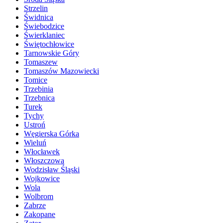
Strzelin
Świdnica
Świebodzice
Świerklaniec
Świętochłowice
Tarnowskie Góry
Tomaszew
Tomaszów Mazowiecki
Tomice
Trzebinia
Trzebnica
Turek
Tychy
Ustroń
Węgierska Górka
Wieluń
Włocławek
Włoszczowa
Wodzisław Śląski
Wojkowice
Wola
Wolbrom
Zabrze
Zakopane