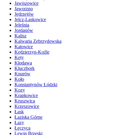
Jawiszowice
Jaworzno
Jędrzejów
Jelcz-Laskowice
Jeleśnia
Jordanów
Kalisz
Kalwaria Zebrzydowska
Katowice
Kędzierzyn-Koźle
Kęty
Kłodawa
Kluczbork
Knurów
Koło
Konstantynów Łódzki
Kozy
Krapkowice
Kruszwica
Krzeszowice
Łask
Łaziska Górne
Łazy
Łęczyca
Lewin Brzeski