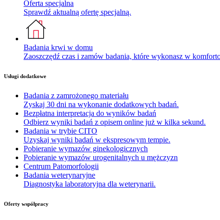
Oferta specjalna
Sprawdź aktualną ofertę specjalną.
Badania krwi w domu
Zaoszczędź czas i zamów badania, które wykonasz w komfor
Usługi dodatkowe
Badania z zamrożonego materiału
Zyskaj 30 dni na wykonanie dodatkowych badań.
Bezpłatna interpretacja do wyników badań
Odbierz wyniki badań z opisem online już w kilka sekund.
Badania w trybie CITO
Uzyskaj wyniki badań w ekspresowym tempie.
Pobieranie wymazów ginekologicznych
Pobieranie wymazów urogenitalnych u mężczyzn
Centrum Patomorfologii
Badania weterynaryjne
Diagnostyka laboratoryjna dla weterynarii.
Oferty współpracy