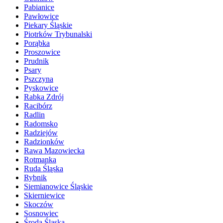
Pabianice
Pawłowice
Piekary Śląskie
Piotrków Trybunalski
Porąbka
Proszowice
Prudnik
Psary
Pszczyna
Pyskowice
Rabka Zdrój
Racibórz
Radlin
Radomsko
Radziejów
Radzionków
Rawa Mazowiecka
Rotmanka
Ruda Śląska
Rybnik
Siemianowice Śląskie
Skierniewice
Skoczów
Sosnowiec
Środa Śląska