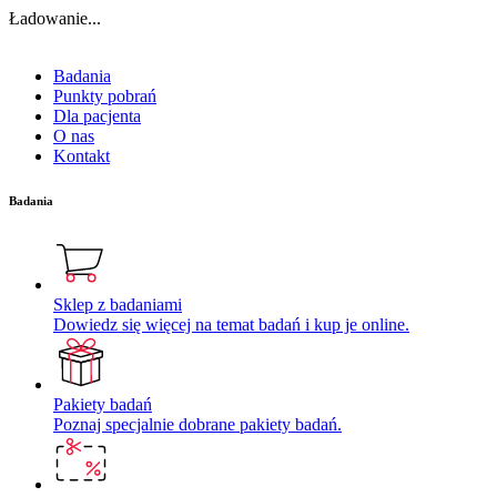
Ładowanie...
Badania
Punkty pobrań
Dla pacjenta
O nas
Kontakt
Badania
Sklep z badaniami
Dowiedz się więcej na temat badań i kup je online.
Pakiety badań
Poznaj specjalnie dobrane pakiety badań.