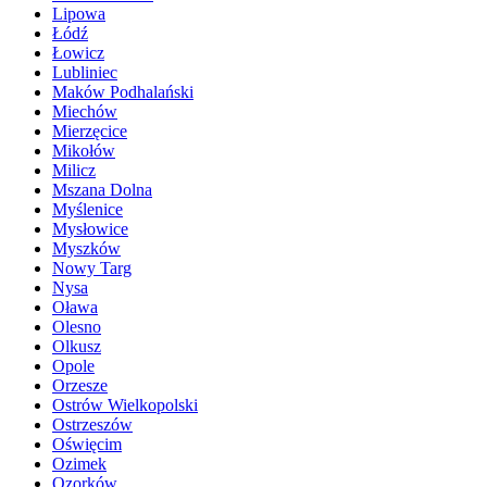
Lipowa
Łódź
Łowicz
Lubliniec
Maków Podhalański
Miechów
Mierzęcice
Mikołów
Milicz
Mszana Dolna
Myślenice
Mysłowice
Myszków
Nowy Targ
Nysa
Oława
Olesno
Olkusz
Opole
Orzesze
Ostrów Wielkopolski
Ostrzeszów
Oświęcim
Ozimek
Ozorków