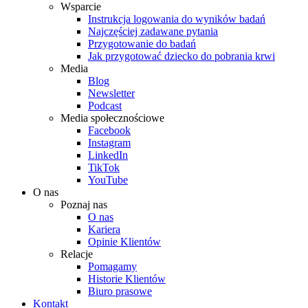
Wsparcie
Instrukcja logowania do wyników badań
Najczęściej zadawane pytania
Przygotowanie do badań
Jak przygotować dziecko do pobrania krwi
Media
Blog
Newsletter
Podcast
Media społecznościowe
Facebook
Instagram
LinkedIn
TikTok
YouTube
O nas
Poznaj nas
O nas
Kariera
Opinie Klientów
Relacje
Pomagamy
Historie Klientów
Biuro prasowe
Kontakt