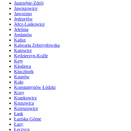
Jastrzębie-Zdrój
Jawiszowice
Jaworzno
Jędrzejów
Jelcz-Laskowice
Jeleśnia
Jordanów
Kalisz
Kalwaria Zebrzydowska
Katowice
Kędzierzyn-Koźle
Kęty
Kłodawa
Kluczbork
Knurów
Koło
Konstantynów Łódzki
Kozy
Krapkowice
Kruszwica
Krzeszowice
Łask
Łaziska Górne
Łazy
Łęczyca