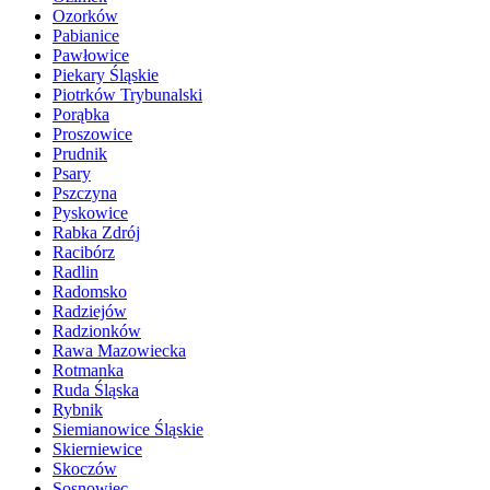
Ozorków
Pabianice
Pawłowice
Piekary Śląskie
Piotrków Trybunalski
Porąbka
Proszowice
Prudnik
Psary
Pszczyna
Pyskowice
Rabka Zdrój
Racibórz
Radlin
Radomsko
Radziejów
Radzionków
Rawa Mazowiecka
Rotmanka
Ruda Śląska
Rybnik
Siemianowice Śląskie
Skierniewice
Skoczów
Sosnowiec