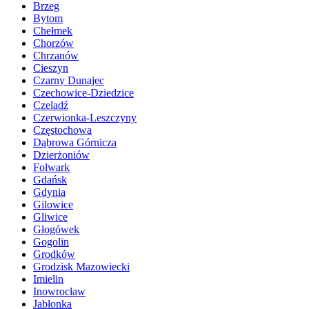
Brzeg
Bytom
Chełmek
Chorzów
Chrzanów
Cieszyn
Czarny Dunajec
Czechowice-Dziedzice
Czeladź
Czerwionka-Leszczyny
Częstochowa
Dąbrowa Górnicza
Dzierżoniów
Folwark
Gdańsk
Gdynia
Gilowice
Gliwice
Głogówek
Gogolin
Grodków
Grodzisk Mazowiecki
Imielin
Inowrocław
Jabłonka