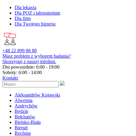
Dla lekarza
Dla POZ i laboratorium
Dla firm
Dla Twojego biznesu
+48 22 899 88 88
Masz problem z wyborem badania?
Skorzystaj z naszej infolinii.
Dni powszednie: 6:00 - 19:00
Soboty: 6:00 - 14:00
Kontakt
Aleksandrów Kujawski
Alwernia
Andrychów
Będzin
Bełchatów
Bielsko-Biała
Bieruń
Bochnia