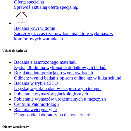
Oferta specjalna
Sprawdź aktualną ofertę specjalną.
Badania krwi w domu
Zaoszczędź czas i zamów badania, które wykonasz w
komfortowych warunkach.
Usługi dodatkowe
Badania z zamrożonego materiału
Zyskaj 30 dni na wykonanie dodatkowych badań.
Bezpłatna interpretacja do wyników badań
Odbierz wyniki badań z opisem online już w kilka sekund.
Badania w trybie CITO
Uzyskaj wyniki badań w ekspresowym tempie.
Pobieranie wymazów ginekologicznych
Pobieranie wymazów urogenitalnych u mężczyzn
Centrum Patomorfologii
Badania weterynaryjne
Diagnostyka laboratoryjna dla weterynarii.
Oferty współpracy