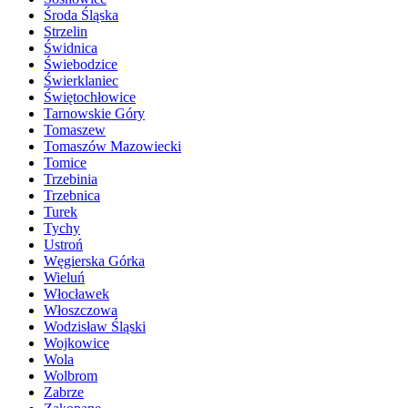
Środa Śląska
Strzelin
Świdnica
Świebodzice
Świerklaniec
Świętochłowice
Tarnowskie Góry
Tomaszew
Tomaszów Mazowiecki
Tomice
Trzebinia
Trzebnica
Turek
Tychy
Ustroń
Węgierska Górka
Wieluń
Włocławek
Włoszczowa
Wodzisław Śląski
Wojkowice
Wola
Wolbrom
Zabrze