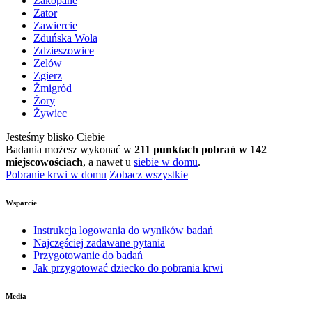
Zakopane
Zator
Zawiercie
Zduńska Wola
Zdzieszowice
Zelów
Zgierz
Żmigród
Żory
Żywiec
Jesteśmy blisko Ciebie
Badania możesz wykonać w
211 punktach pobrań w 142
miejscowościach
, a nawet u
siebie w domu
.
Pobranie krwi w domu
Zobacz wszystkie
Wsparcie
Instrukcja logowania do wyników badań
Najczęściej zadawane pytania
Przygotowanie do badań
Jak przygotować dziecko do pobrania krwi
Media