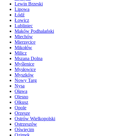
Lewin Brzeski
Lipowa
Łódź
Łowicz
Lubliniec
Maków Podhalański
Miechów
Mierzęcice
Mikołów
Milicz
Mszana Dolna
Myślenice
Mysłowice
Myszków
Nowy Targ
Nysa
Oława
Olesno
Olkusz
Opole
Orzesze
Ostrów Wielkopolski
Ostrzeszów
Oświęcim
Ozimek