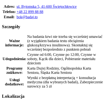
Adres:
ul. Bytomska 5, 41-600 Świętochłowice
Telefon:
+48 22 899 88 88
Email:
bok@badaj.to
Szczegóły
Na badania krwi nie trzeba się wcześniej umawiać
Ważne
(z wyjątkiem badania testu obciążenia
informacje:
glukozą/krzywa insulinowa). Skontaktuj się
wcześniej bezpośrednio z punktem pobrań
Czynne od 6:00, Czynne po 12:00, Czynne w
Udogodnienia:
soboty, Kącik dla dzieci, Pobieranie materiału
dzieciom
Programy
Karta Dużej Rodziny, Ogólnopolska Karta
zniżkowe:
Seniora, Śląska Karta Seniora
Wyniki z bezpłatną interpretacją + konsultacja
Usługi
medyczna (dla wybranych badań), Zabezpieczenie
dodatkowe:
surowicy za 5 zł
Lokalizacja