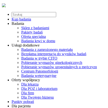
Kup badania
Badania
Sklep z badaniami
Pakiety badań
Oferta specjalna
Badania krwi w domu
Usługi dodatkowe
Badania z zamrożonego materiału
Bezpłatna interpretacja do wyników badań
Badania w trybie CITO
Pobieranie wymazów ginekologicznych
Pobieranie wymazów urogenitalnych u mężczyzn
Centrum Patomorfologii
Badania weterynaryjne
Oferty współpracy
Dla lekarza
Dla POZ i laboratorium
Dla firm
Dla Twojego biznesu
Punkty pobrań
Dla pacjenta