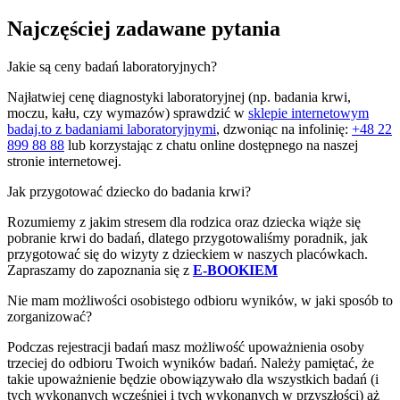
Najczęściej zadawane pytania
Jakie są ceny badań laboratoryjnych?
Najłatwiej cenę diagnostyki laboratoryjnej (np. badania krwi,
moczu, kału, czy wymazów) sprawdzić w
sklepie internetowym
badaj.to z badaniami laboratoryjnymi
, dzwoniąc na infolinię:
+48 22
899 88 88
lub korzystając z chatu online dostępnego na naszej
stronie internetowej.
Jak przygotować dziecko do badania krwi?
Rozumiemy z jakim stresem dla rodzica oraz dziecka wiąże się
pobranie krwi do badań, dlatego przygotowaliśmy poradnik, jak
przygotować się do wizyty z dzieckiem w naszych placówkach.
Zapraszamy do zapoznania się z
E-BOOKIEM
Nie mam możliwości osobistego odbioru wyników, w jaki sposób to
zorganizować?
Podczas rejestracji badań masz możliwość upoważnienia osoby
trzeciej do odbioru Twoich wyników badań. Należy pamiętać, że
takie upoważnienie będzie obowiązywało dla wszystkich badań (i
tych wykonanych wcześniej i tych wykonanych w przyszłości) aż