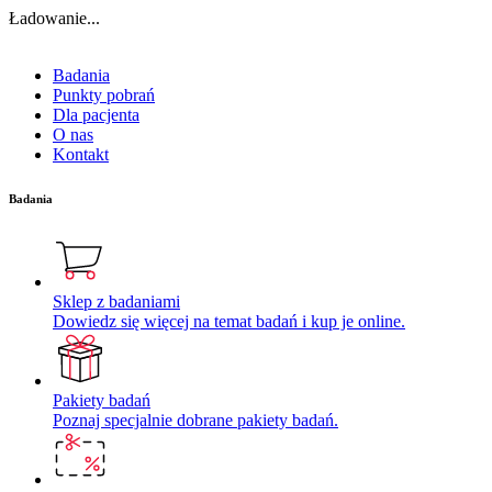
Ładowanie...
Badania
Punkty pobrań
Dla pacjenta
O nas
Kontakt
Badania
Sklep z badaniami
Dowiedz się więcej na temat badań i kup je online.
Pakiety badań
Poznaj specjalnie dobrane pakiety badań.