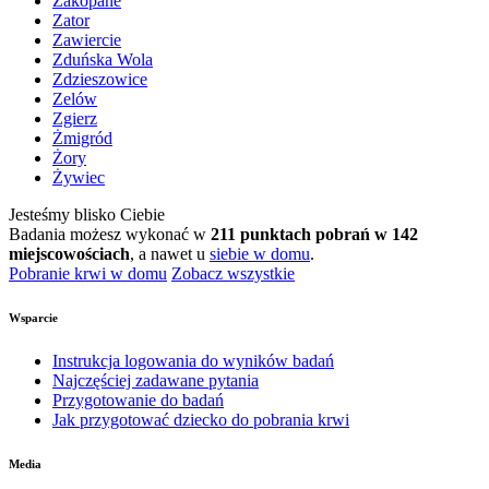
Zakopane
Zator
Zawiercie
Zduńska Wola
Zdzieszowice
Zelów
Zgierz
Żmigród
Żory
Żywiec
Jesteśmy blisko Ciebie
Badania możesz wykonać w
211 punktach pobrań w 142
miejscowościach
, a nawet u
siebie w domu
.
Pobranie krwi w domu
Zobacz wszystkie
Wsparcie
Instrukcja logowania do wyników badań
Najczęściej zadawane pytania
Przygotowanie do badań
Jak przygotować dziecko do pobrania krwi
Media