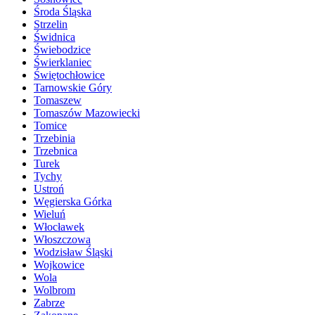
Środa Śląska
Strzelin
Świdnica
Świebodzice
Świerklaniec
Świętochłowice
Tarnowskie Góry
Tomaszew
Tomaszów Mazowiecki
Tomice
Trzebinia
Trzebnica
Turek
Tychy
Ustroń
Węgierska Górka
Wieluń
Włocławek
Włoszczowa
Wodzisław Śląski
Wojkowice
Wola
Wolbrom
Zabrze