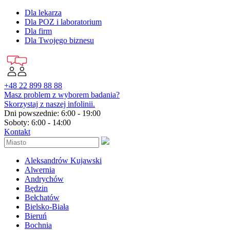
Dla lekarza
Dla POZ i laboratorium
Dla firm
Dla Twojego biznesu
+48 22 899 88 88
Masz problem z wyborem badania?
Skorzystaj z naszej infolinii.
Dni powszednie: 6:00 - 19:00
Soboty: 6:00 - 14:00
Kontakt
Aleksandrów Kujawski
Alwernia
Andrychów
Będzin
Bełchatów
Bielsko-Biała
Bieruń
Bochnia