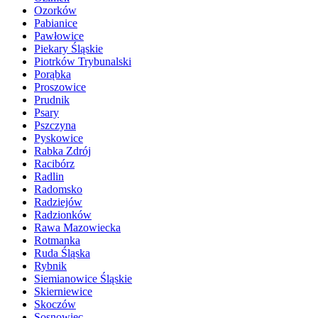
Ozorków
Pabianice
Pawłowice
Piekary Śląskie
Piotrków Trybunalski
Porąbka
Proszowice
Prudnik
Psary
Pszczyna
Pyskowice
Rabka Zdrój
Racibórz
Radlin
Radomsko
Radziejów
Radzionków
Rawa Mazowiecka
Rotmanka
Ruda Śląska
Rybnik
Siemianowice Śląskie
Skierniewice
Skoczów
Sosnowiec