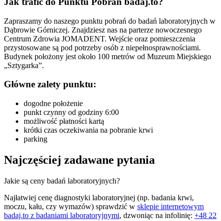
Jak trafić do Punktu Pobrań badaj.to?
Zapraszamy do naszego punktu pobrań do badań laboratoryjnych w
Dąbrowie Górniczej. Znajdziesz nas na parterze nowoczesnego
Centrum Zdrowia JOMADENT. Wejście oraz pomieszczenia
przystosowane są pod potrzeby osób z niepełnosprawnościami.
Budynek położony jest około 100 metrów od Muzeum Miejskiego
„Sztygarka”.
Główne zalety punktu:
dogodne położenie
punkt czynny od godziny 6:00
możliwość płatności kartą
krótki czas oczekiwania na pobranie krwi
parking
Najczęściej zadawane pytania
Jakie są ceny badań laboratoryjnych?
Najłatwiej cenę diagnostyki laboratoryjnej (np. badania krwi,
moczu, kału, czy wymazów) sprawdzić w
sklepie internetowym
badaj.to z badaniami laboratoryjnymi
, dzwoniąc na infolinię:
+48 22