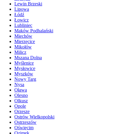
Lewin Brzeski
Lipowa
Łódź
Łowicz
Lubliniec
Maków Podhalański
Miechów
Mierzęcice
Mikołów
Milicz
Mszana Dolna
Myślenice
Mysłowice
Myszków
Nowy Targ
Nysa
Oława
Olesno
Olkusz
Opole
Orzesze
Ostrów Wielkopolski
Ostrzeszów
Oświęcim
Ozimek