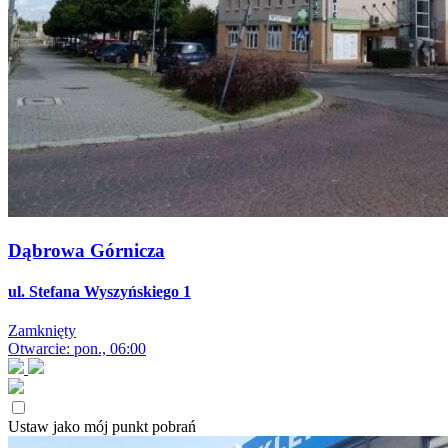
Dąbrowa Górnicza
ul. Stefana Wyszyńskiego 1
Zamknięty
Otwarcie: pon., 06:00
Ustaw jako mój punkt pobrań