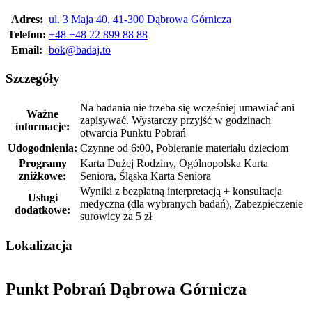
Adres:
ul. 3 Maja 40, 41-300 Dąbrowa Górnicza
Telefon:
+48 +48 22 899 88 88
Email:
bok@badaj.to
Szczegóły
Na badania nie trzeba się wcześniej umawiać ani
Ważne
zapisywać. Wystarczy przyjść w godzinach
informacje:
otwarcia Punktu Pobrań
Udogodnienia:
Czynne od 6:00, Pobieranie materiału dzieciom
Programy
Karta Dużej Rodziny, Ogólnopolska Karta
zniżkowe:
Seniora, Śląska Karta Seniora
Wyniki z bezpłatną interpretacją + konsultacja
Usługi
medyczna (dla wybranych badań), Zabezpieczenie
dodatkowe:
surowicy za 5 zł
Lokalizacja
Punkt Pobrań Dąbrowa Górnicza