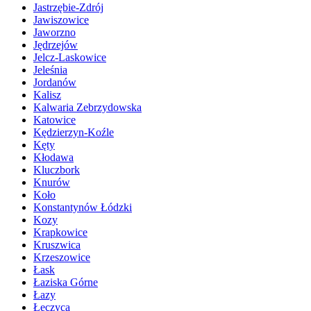
Jastrzębie-Zdrój
Jawiszowice
Jaworzno
Jędrzejów
Jelcz-Laskowice
Jeleśnia
Jordanów
Kalisz
Kalwaria Zebrzydowska
Katowice
Kędzierzyn-Koźle
Kęty
Kłodawa
Kluczbork
Knurów
Koło
Konstantynów Łódzki
Kozy
Krapkowice
Kruszwica
Krzeszowice
Łask
Łaziska Górne
Łazy
Łęczyca