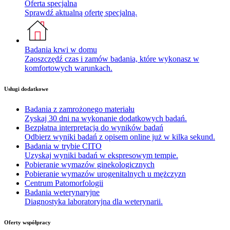
Oferta specjalna
Sprawdź aktualną ofertę specjalną.
Badania krwi w domu
Zaoszczędź czas i zamów badania, które wykonasz w
komfortowych warunkach.
Usługi dodatkowe
Badania z zamrożonego materiału
Zyskaj 30 dni na wykonanie dodatkowych badań.
Bezpłatna interpretacja do wyników badań
Odbierz wyniki badań z opisem online już w kilka sekund.
Badania w trybie CITO
Uzyskaj wyniki badań w ekspresowym tempie.
Pobieranie wymazów ginekologicznych
Pobieranie wymazów urogenitalnych u mężczyzn
Centrum Patomorfologii
Badania weterynaryjne
Diagnostyka laboratoryjna dla weterynarii.
Oferty współpracy