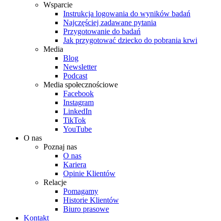
Wsparcie
Instrukcja logowania do wyników badań
Najczęściej zadawane pytania
Przygotowanie do badań
Jak przygotować dziecko do pobrania krwi
Media
Blog
Newsletter
Podcast
Media społecznościowe
Facebook
Instagram
LinkedIn
TikTok
YouTube
O nas
Poznaj nas
O nas
Kariera
Opinie Klientów
Relacje
Pomagamy
Historie Klientów
Biuro prasowe
Kontakt