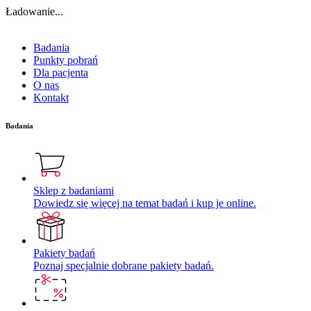
Ładowanie...
Badania
Punkty pobrań
Dla pacjenta
O nas
Kontakt
Badania
Sklep z badaniami
Dowiedz się więcej na temat badań i kup je online.
Pakiety badań
Poznaj specjalnie dobrane pakiety badań.