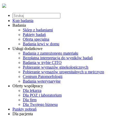
Kup badania
Badania
Sklep z badaniami
Pakiety badań
Oferta specjalna
Badania krwi w domu
Usługi dodatkowe
Badania z zamrożonego materiału
Bezpłatna interpretacja do wyników badań
Badania w trybie CITO
Pobieranie wymazów ginekologicznych
Pobieranie wymazów urogenitalnych u mężczyzn
Centrum Patomorfologii
Badania weterynaryjne
Oferty współpracy
Dla lekarza
Dla POZ i laboratorium
Dla firm
Dla Twojego biznesu
Punkty pobrań
Dla pacjenta