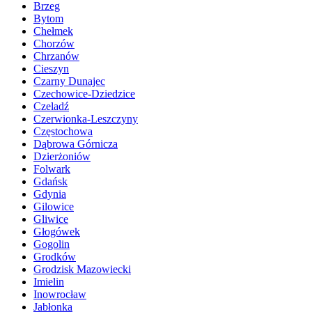
Brzeg
Bytom
Chełmek
Chorzów
Chrzanów
Cieszyn
Czarny Dunajec
Czechowice-Dziedzice
Czeladź
Czerwionka-Leszczyny
Częstochowa
Dąbrowa Górnicza
Dzierżoniów
Folwark
Gdańsk
Gdynia
Gilowice
Gliwice
Głogówek
Gogolin
Grodków
Grodzisk Mazowiecki
Imielin
Inowrocław
Jabłonka