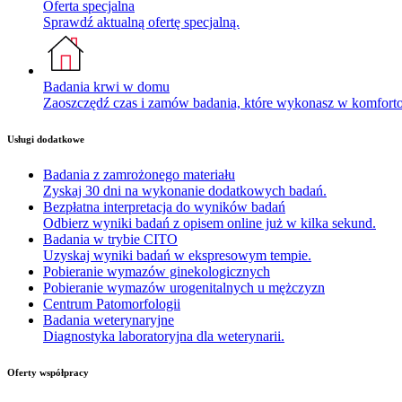
Oferta specjalna
Sprawdź aktualną ofertę specjalną.
Badania krwi w domu
Zaoszczędź czas i zamów badania, które wykonasz w komfor
Usługi dodatkowe
Badania z zamrożonego materiału
Zyskaj 30 dni na wykonanie dodatkowych badań.
Bezpłatna interpretacja do wyników badań
Odbierz wyniki badań z opisem online już w kilka sekund.
Badania w trybie CITO
Uzyskaj wyniki badań w ekspresowym tempie.
Pobieranie wymazów ginekologicznych
Pobieranie wymazów urogenitalnych u mężczyzn
Centrum Patomorfologii
Badania weterynaryjne
Diagnostyka laboratoryjna dla weterynarii.
Oferty współpracy