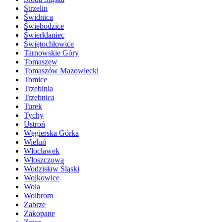
Strzelin
Świdnica
Świebodzice
Świerklaniec
Świętochłowice
Tarnowskie Góry
Tomaszew
Tomaszów Mazowiecki
Tomice
Trzebinia
Trzebnica
Turek
Tychy
Ustroń
Węgierska Górka
Wieluń
Włocławek
Włoszczowa
Wodzisław Śląski
Wojkowice
Wola
Wolbrom
Zabrze
Zakopane