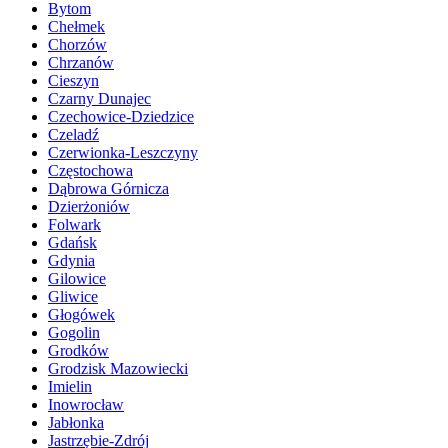
Bytom
Chełmek
Chorzów
Chrzanów
Cieszyn
Czarny Dunajec
Czechowice-Dziedzice
Czeladź
Czerwionka-Leszczyny
Częstochowa
Dąbrowa Górnicza
Dzierżoniów
Folwark
Gdańsk
Gdynia
Gilowice
Gliwice
Głogówek
Gogolin
Grodków
Grodzisk Mazowiecki
Imielin
Inowrocław
Jabłonka
Jastrzębie-Zdrój