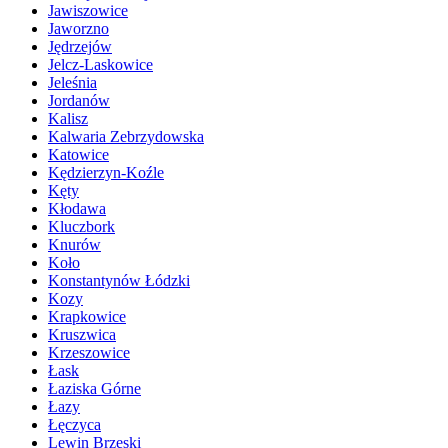
Jawiszowice
Jaworzno
Jędrzejów
Jelcz-Laskowice
Jeleśnia
Jordanów
Kalisz
Kalwaria Zebrzydowska
Katowice
Kędzierzyn-Koźle
Kęty
Kłodawa
Kluczbork
Knurów
Koło
Konstantynów Łódzki
Kozy
Krapkowice
Kruszwica
Krzeszowice
Łask
Łaziska Górne
Łazy
Łęczyca
Lewin Brzeski