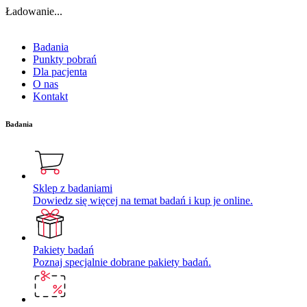
Ładowanie...
Badania
Punkty pobrań
Dla pacjenta
O nas
Kontakt
Badania
Sklep z badaniami
Dowiedz się więcej na temat badań i kup je online.
Pakiety badań
Poznaj specjalnie dobrane pakiety badań.