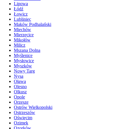
Lipowa
Łódź
Łowicz
Lubliniec
Maków Podhalański
Miechów
Mierzęcice
Mikołów
Milicz
Mszana Dolna
Myślenice
Mysłowice
Myszków
Nowy Targ
Nysa
Oława
Olesno
Olkusz
Opole
Orzesze
Ostrów Wielkopolski
Ostrzeszów
Oświęcim
Ozimek
Ozorków