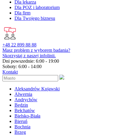
Dla lekarza
Dla POZ i laboratorium
Dla firm
Dla Twojego biznesu
+48 22 899 88 88
Masz problem z wyborem badania?
Skorzystaj z naszej infolinii.
Dni powszednie: 6:00 - 19:00
Soboty: 6:00 - 14:00
Kontakt
Aleksandrów Kujawski
Alwernia
Andrychów
Będzin
Bełchatów
Bielsko-Biała
Bieruń
Bochnia
Brzeg