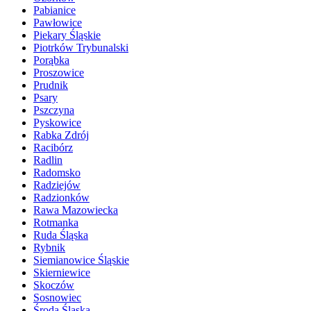
Pabianice
Pawłowice
Piekary Śląskie
Piotrków Trybunalski
Porąbka
Proszowice
Prudnik
Psary
Pszczyna
Pyskowice
Rabka Zdrój
Racibórz
Radlin
Radomsko
Radziejów
Radzionków
Rawa Mazowiecka
Rotmanka
Ruda Śląska
Rybnik
Siemianowice Śląskie
Skierniewice
Skoczów
Sosnowiec
Środa Śląska