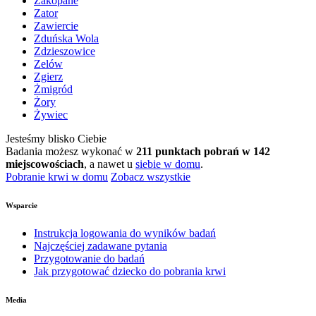
Zakopane
Zator
Zawiercie
Zduńska Wola
Zdzieszowice
Zelów
Zgierz
Żmigród
Żory
Żywiec
Jesteśmy blisko Ciebie
Badania możesz wykonać w
211 punktach pobrań w 142
miejscowościach
, a nawet u
siebie w domu
.
Pobranie krwi w domu
Zobacz wszystkie
Wsparcie
Instrukcja logowania do wyników badań
Najczęściej zadawane pytania
Przygotowanie do badań
Jak przygotować dziecko do pobrania krwi
Media