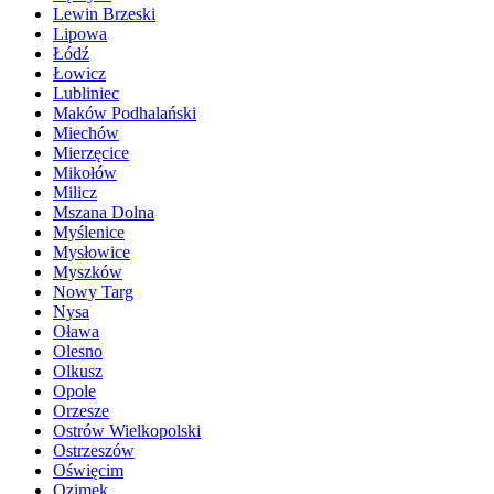
Lewin Brzeski
Lipowa
Łódź
Łowicz
Lubliniec
Maków Podhalański
Miechów
Mierzęcice
Mikołów
Milicz
Mszana Dolna
Myślenice
Mysłowice
Myszków
Nowy Targ
Nysa
Oława
Olesno
Olkusz
Opole
Orzesze
Ostrów Wielkopolski
Ostrzeszów
Oświęcim
Ozimek