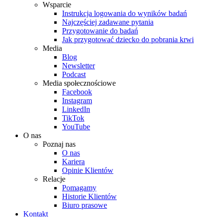
Wsparcie
Instrukcja logowania do wyników badań
Najczęściej zadawane pytania
Przygotowanie do badań
Jak przygotować dziecko do pobrania krwi
Media
Blog
Newsletter
Podcast
Media społecznościowe
Facebook
Instagram
LinkedIn
TikTok
YouTube
O nas
Poznaj nas
O nas
Kariera
Opinie Klientów
Relacje
Pomagamy
Historie Klientów
Biuro prasowe
Kontakt