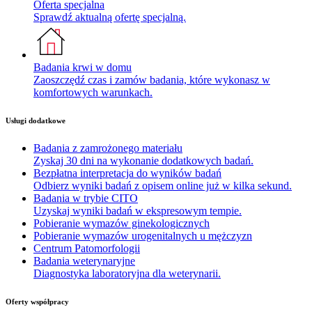
Oferta specjalna
Sprawdź aktualną ofertę specjalną.
Badania krwi w domu
Zaoszczędź czas i zamów badania, które wykonasz w
komfortowych warunkach.
Usługi dodatkowe
Badania z zamrożonego materiału
Zyskaj 30 dni na wykonanie dodatkowych badań.
Bezpłatna interpretacja do wyników badań
Odbierz wyniki badań z opisem online już w kilka sekund.
Badania w trybie CITO
Uzyskaj wyniki badań w ekspresowym tempie.
Pobieranie wymazów ginekologicznych
Pobieranie wymazów urogenitalnych u mężczyzn
Centrum Patomorfologii
Badania weterynaryjne
Diagnostyka laboratoryjna dla weterynarii.
Oferty współpracy