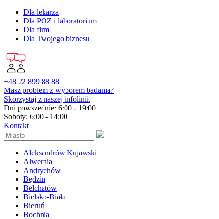
Dla lekarza
Dla POZ i laboratorium
Dla firm
Dla Twojego biznesu
+48 22 899 88 88
Masz problem z wyborem badania?
Skorzystaj z naszej infolinii.
Dni powszednie: 6:00 - 19:00
Soboty: 6:00 - 14:00
Kontakt
Aleksandrów Kujawski
Alwernia
Andrychów
Będzin
Bełchatów
Bielsko-Biała
Bieruń
Bochnia