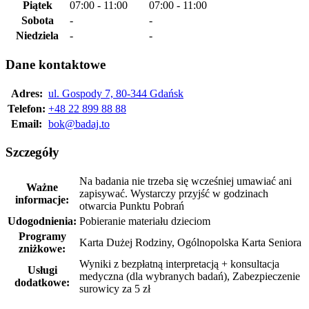
Piątek
07:00 - 11:00
07:00 - 11:00
Sobota
-
-
Niedziela
-
-
Dane kontaktowe
Adres:
ul. Gospody 7, 80-344 Gdańsk
Telefon:
+48 22 899 88 88
Email:
bok@badaj.to
Szczegóły
Na badania nie trzeba się wcześniej umawiać ani
Ważne
zapisywać. Wystarczy przyjść w godzinach
informacje:
otwarcia Punktu Pobrań
Udogodnienia:
Pobieranie materiału dzieciom
Programy
Karta Dużej Rodziny, Ogólnopolska Karta Seniora
zniżkowe:
Wyniki z bezpłatną interpretacją + konsultacja
Usługi
medyczna (dla wybranych badań), Zabezpieczenie
dodatkowe:
surowicy za 5 zł