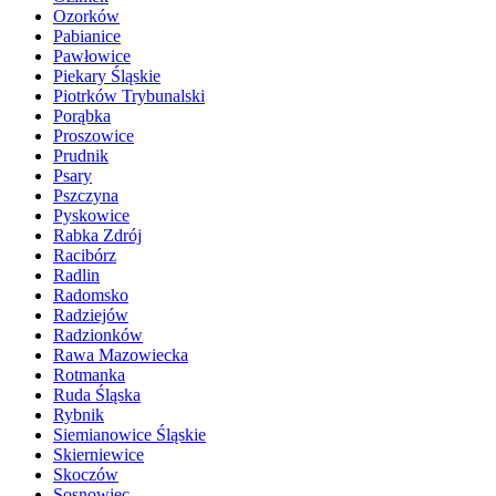
Ozorków
Pabianice
Pawłowice
Piekary Śląskie
Piotrków Trybunalski
Porąbka
Proszowice
Prudnik
Psary
Pszczyna
Pyskowice
Rabka Zdrój
Racibórz
Radlin
Radomsko
Radziejów
Radzionków
Rawa Mazowiecka
Rotmanka
Ruda Śląska
Rybnik
Siemianowice Śląskie
Skierniewice
Skoczów
Sosnowiec