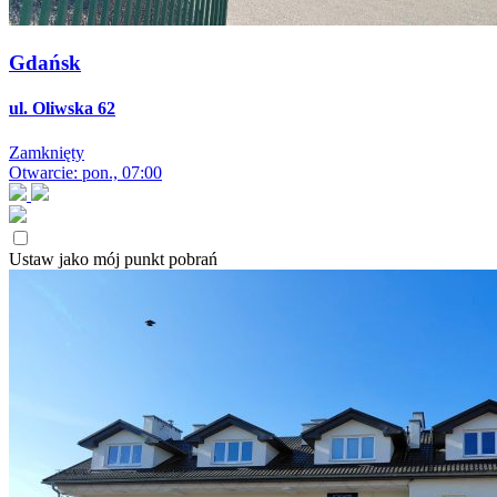
Gdańsk
ul. Oliwska 62
Zamknięty
Otwarcie: pon., 07:00
Ustaw jako mój punkt pobrań