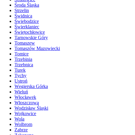
Środa Śląska
Strzelin
Świdnica
Świebodzice
Świerklaniec
Świętochłowice
Tarnowskie Góry
Tomaszew
Tomaszów Mazowiecki
Tomice
Trzebinia
Trzebnica
Turek
Tychy
Ustroń
Węgierska Górka
Wieluń
Włocławek
Włoszczowa
Wodzisław Śląski
Wojkowice
Wola
Wolbrom
Zabrze