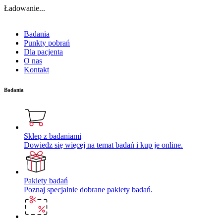
Ładowanie...
Badania
Punkty pobrań
Dla pacjenta
O nas
Kontakt
Badania
Sklep z badaniami
Dowiedz się więcej na temat badań i kup je online.
Pakiety badań
Poznaj specjalnie dobrane pakiety badań.