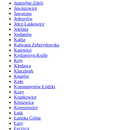
Jastrzębie-Zdrój
Jawiszowice
Jaworzno
Jędrzejów
Jelcz-Laskowice
Jeleśnia
Jordanów
Kalisz
Kalwaria Zebrzydowska
Katowice
Kędzierzyn-Koźle
Kęty
Kłodawa
Kluczbork
Knurów
Koło
Konstantynów Łódzki
Kozy
Krapkowice
Kruszwica
Krzeszowice
Łask
Łaziska Górne
Łazy
Łęczyca