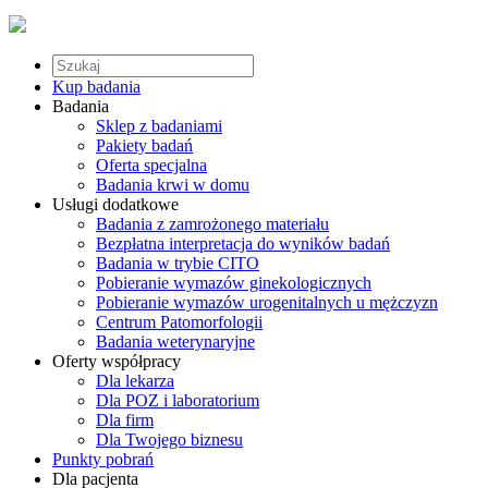
Kup badania
Badania
Sklep z badaniami
Pakiety badań
Oferta specjalna
Badania krwi w domu
Usługi dodatkowe
Badania z zamrożonego materiału
Bezpłatna interpretacja do wyników badań
Badania w trybie CITO
Pobieranie wymazów ginekologicznych
Pobieranie wymazów urogenitalnych u mężczyzn
Centrum Patomorfologii
Badania weterynaryjne
Oferty współpracy
Dla lekarza
Dla POZ i laboratorium
Dla firm
Dla Twojego biznesu
Punkty pobrań
Dla pacjenta