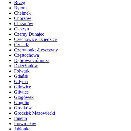
Brzeg
Bytom
Chełmek
Chorzów
Chrzanów
Cieszyn
Czarny Dunajec
Czechowice-Dziedzice
Czeladź
Czerwionka-Leszczyny
Częstochowa
Dąbrowa Górnicza
Dzierżoniów
Folwark
Gdańsk
Gdynia
Gilowice
Gliwice
Głogówek
Gogolin
Grodków
Grodzisk Mazowiecki
Imielin
Inowrocław
Jabłonka