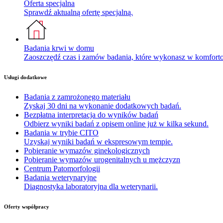
Oferta specjalna
Sprawdź aktualną ofertę specjalną.
Badania krwi w domu
Zaoszczędź czas i zamów badania, które wykonasz w komfor
Usługi dodatkowe
Badania z zamrożonego materiału
Zyskaj 30 dni na wykonanie dodatkowych badań.
Bezpłatna interpretacja do wyników badań
Odbierz wyniki badań z opisem online już w kilka sekund.
Badania w trybie CITO
Uzyskaj wyniki badań w ekspresowym tempie.
Pobieranie wymazów ginekologicznych
Pobieranie wymazów urogenitalnych u mężczyzn
Centrum Patomorfologii
Badania weterynaryjne
Diagnostyka laboratoryjna dla weterynarii.
Oferty współpracy