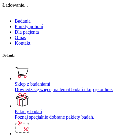
Ładowanie...
Badania
Punkty pobrań
Dla pacjenta
O nas
Kontakt
Badania
Sklep z badaniami
Dowiedz się więcej na temat badań i kup je online.
Pakiety badań
Poznaj specjalnie dobrane pakiety badań.