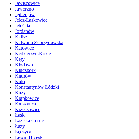
Jawiszowice
Jaworzno
Jędrzejów
Jelcz-Laskowice
Jeleśnia
Jordanów
Kalisz
Kalwaria Zebrzydowska
Katowice
Kędzierzyn-Koźle
Kęty
Kłodawa
Kluczbork
Knurów
Koło
Konstantynów Łódzki
Kozy
Krapkowice
Kruszwica
Krzeszowice
Łask
Łaziska Górne
Łazy
Łęczyca
Lewin Brzeski