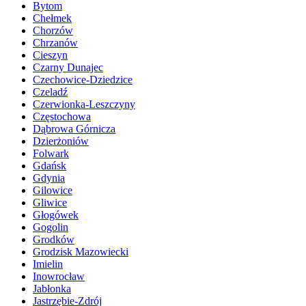
Bytom
Chełmek
Chorzów
Chrzanów
Cieszyn
Czarny Dunajec
Czechowice-Dziedzice
Czeladź
Czerwionka-Leszczyny
Częstochowa
Dąbrowa Górnicza
Dzierżoniów
Folwark
Gdańsk
Gdynia
Gilowice
Gliwice
Głogówek
Gogolin
Grodków
Grodzisk Mazowiecki
Imielin
Inowrocław
Jabłonka
Jastrzębie-Zdrój