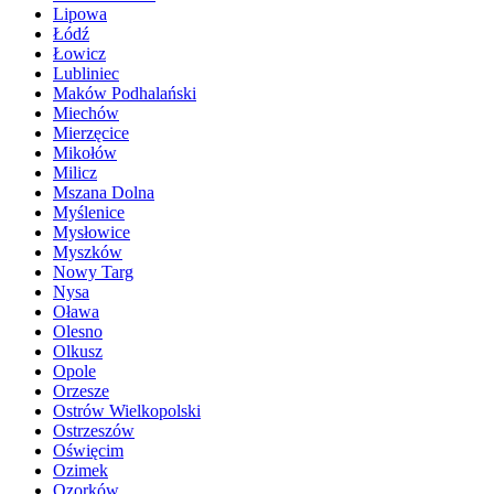
Lipowa
Łódź
Łowicz
Lubliniec
Maków Podhalański
Miechów
Mierzęcice
Mikołów
Milicz
Mszana Dolna
Myślenice
Mysłowice
Myszków
Nowy Targ
Nysa
Oława
Olesno
Olkusz
Opole
Orzesze
Ostrów Wielkopolski
Ostrzeszów
Oświęcim
Ozimek
Ozorków