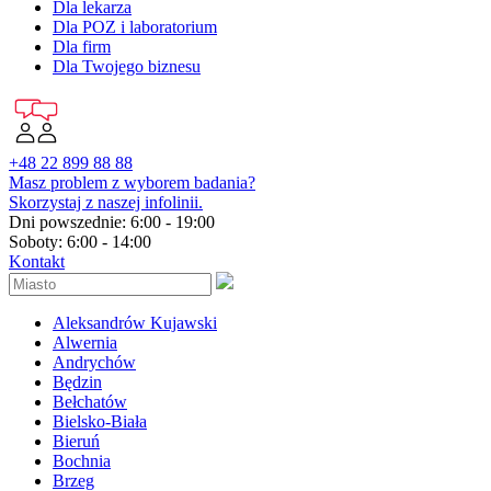
Dla lekarza
Dla POZ i laboratorium
Dla firm
Dla Twojego biznesu
+48 22 899 88 88
Masz problem z wyborem badania?
Skorzystaj z naszej infolinii.
Dni powszednie: 6:00 - 19:00
Soboty: 6:00 - 14:00
Kontakt
Aleksandrów Kujawski
Alwernia
Andrychów
Będzin
Bełchatów
Bielsko-Biała
Bieruń
Bochnia
Brzeg