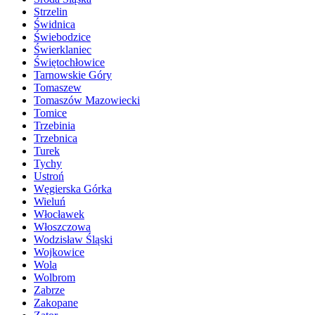
Strzelin
Świdnica
Świebodzice
Świerklaniec
Świętochłowice
Tarnowskie Góry
Tomaszew
Tomaszów Mazowiecki
Tomice
Trzebinia
Trzebnica
Turek
Tychy
Ustroń
Węgierska Górka
Wieluń
Włocławek
Włoszczowa
Wodzisław Śląski
Wojkowice
Wola
Wolbrom
Zabrze
Zakopane