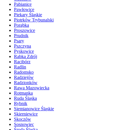
Pabianice
Pawłowice
Piekary Śląskie
Piotrków Trybunalski
Porąbka
Proszowice
Prudnik
Psary
Pszczyna
Pyskowice
Rabka Zdrój
Racibórz
Radlin
Radomsko
Radziejów
Radzionków
Rawa Mazowiecka
Rotmanka
Ruda Śląska
Rybnik
Siemianowice Śląskie
Skierniewice
Skoczów
Sosnowiec
Środa Śląska