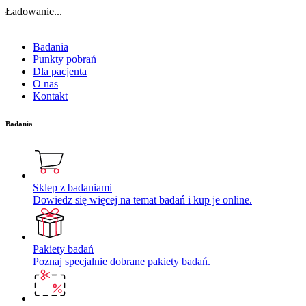
Ładowanie...
Badania
Punkty pobrań
Dla pacjenta
O nas
Kontakt
Badania
Sklep z badaniami
Dowiedz się więcej na temat badań i kup je online.
Pakiety badań
Poznaj specjalnie dobrane pakiety badań.