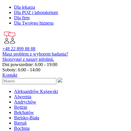
Dla lekarza
Dla POZ i laboratorium
Dla firm
Dla Twojego biznesu
+48 22 899 88 88
Masz problem z wyborem badania?
Skorzystaj z naszej infolinii.
Dni powszednie: 6:00 - 19:00
Soboty: 6:00 - 14:00
Kontakt
Aleksandrów Kujawski
Alwernia
Andrychów
Będzin
Bełchatów
Bielsko-Biała
Bieruń
Bochnia