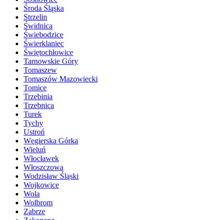
Środa Śląska
Strzelin
Świdnica
Świebodzice
Świerklaniec
Świętochłowice
Tarnowskie Góry
Tomaszew
Tomaszów Mazowiecki
Tomice
Trzebinia
Trzebnica
Turek
Tychy
Ustroń
Węgierska Górka
Wieluń
Włocławek
Włoszczowa
Wodzisław Śląski
Wojkowice
Wola
Wolbrom
Zabrze