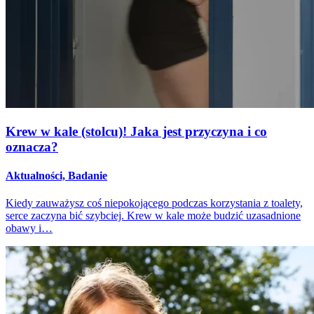
Krew w kale (stolcu)! Jaka jest przyczyna i co
oznacza?
Aktualności, Badanie
Kiedy zauważysz coś niepokojącego podczas korzystania z toalety,
serce zaczyna bić szybciej. Krew w kale może budzić uzasadnione
obawy i…