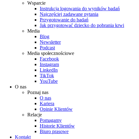
Wsparcie
Instrukcja logowania do wyników badań
Najczęściej zadawane pytania
Przygotowanie do badań
Jak przygotować dziecko do pobrania krwi
Media
Blog
Newsletter
Podcast
Media społecznościowe
Facebook
Instagram
LinkedIn
TikTok
YouTube
O nas
Poznaj nas
O nas
Kariera
Opinie Klientów
Relacje
Pomagamy
Historie Klientów
Biuro prasowe
Kontakt