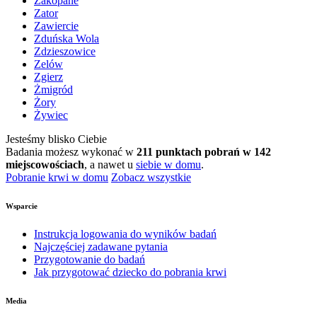
Zakopane
Zator
Zawiercie
Zduńska Wola
Zdzieszowice
Zelów
Zgierz
Żmigród
Żory
Żywiec
Jesteśmy blisko Ciebie
Badania możesz wykonać w
211 punktach pobrań w 142
miejscowościach
, a nawet u
siebie w domu
.
Pobranie krwi w domu
Zobacz wszystkie
Wsparcie
Instrukcja logowania do wyników badań
Najczęściej zadawane pytania
Przygotowanie do badań
Jak przygotować dziecko do pobrania krwi
Media