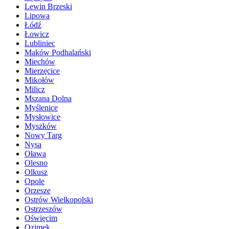
Lewin Brzeski
Lipowa
Łódź
Łowicz
Lubliniec
Maków Podhalański
Miechów
Mierzęcice
Mikołów
Milicz
Mszana Dolna
Myślenice
Mysłowice
Myszków
Nowy Targ
Nysa
Oława
Olesno
Olkusz
Opole
Orzesze
Ostrów Wielkopolski
Ostrzeszów
Oświęcim
Ozimek