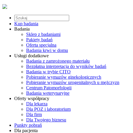
Kup badania
Badania
Sklep z badaniami
Pakiety badań
Oferta specjalna
Badania krwi w domu
Usługi dodatkowe
Badania z zamrożonego materiału
Bezpłatna interpretacja do wyników badań
Badania w trybie CITO
Pobieranie wymazów ginekologicznych
Pobieranie wymazów urogenitalnych u mężczyzn
Centrum Patomorfologii
Badania weterynaryjne
Oferty współpracy
Dla lekarza
Dla POZ i laboratorium
Dla firm
Dla Twojego biznesu
Punkty pobrań
Dla pacjenta