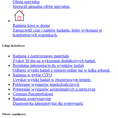
Oferta specjalna
Sprawdź aktualną ofertę specjalną.
Badania krwi w domu
Zaoszczędź czas i zamów badania, które wykonasz w
komfortowych warunkach.
Usługi dodatkowe
Badania z zamrożonego materiału
Zyskaj 30 dni na wykonanie dodatkowych badań.
Bezpłatna interpretacja do wyników badań
Odbierz wyniki badań z opisem online już w kilka sekund.
Badania w trybie CITO
Uzyskaj wyniki badań w ekspresowym tempie.
Pobieranie wymazów ginekologicznych
Pobieranie wymazów urogenitalnych u mężczyzn
Centrum Patomorfologii
Badania weterynaryjne
Diagnostyka laboratoryjna dla weterynarii.
Oferty współpracy