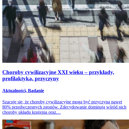
Choroby cywilizacyjne XXI wieku – przykłady,
profilaktyka, przyczyny
Aktualności, Badanie
Szacuje się, że choroby cywilizacyjne mogą być przyczyną nawet
80% przedwczesnych zgonów. Zdecydowanie dominują wśród nich
choroby układu krążenia oraz…