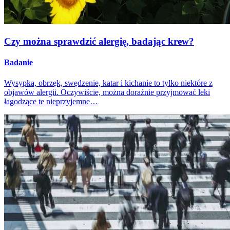
Czy można sprawdzić alergię, badając krew?
Badanie
Wysypka, obrzęk, swędzenie, katar i kichanie to tylko niektóre z
objawów alergii. Oczywiście, można doraźnie przyjmować leki
łagodzące te nieprzyjemne…