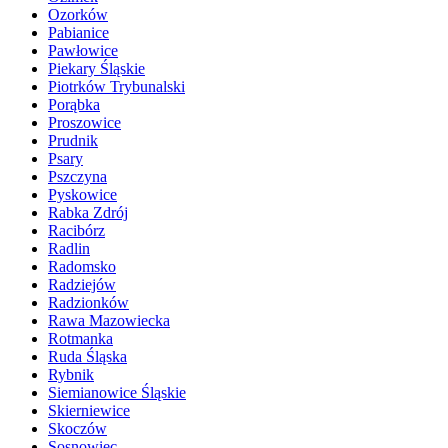
Ozorków
Pabianice
Pawłowice
Piekary Śląskie
Piotrków Trybunalski
Porąbka
Proszowice
Prudnik
Psary
Pszczyna
Pyskowice
Rabka Zdrój
Racibórz
Radlin
Radomsko
Radziejów
Radzionków
Rawa Mazowiecka
Rotmanka
Ruda Śląska
Rybnik
Siemianowice Śląskie
Skierniewice
Skoczów
Sosnowiec