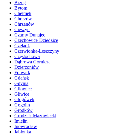
Brzeg
Bytom
Chełmek
Chorzów
Chrzanów
Cieszyn
Czarny Dunajec
Czechowice-Dziedzice
Czeladź
Czerwionka-Leszczyny
Częstochowa
Dąbrowa Górnicza
Dzierżoniów
Folwark
Gdańsk
Gdynia
Gilowice
Gliwice
Głogówek
Gogolin
Grodków
Grodzisk Mazowiecki
Imielin
Inowrocław
Jabłonka