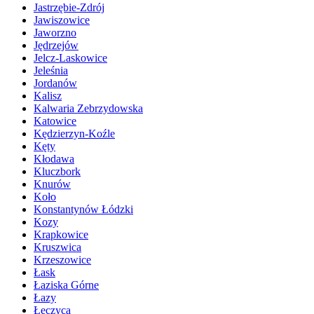
Jastrzębie-Zdrój
Jawiszowice
Jaworzno
Jędrzejów
Jelcz-Laskowice
Jeleśnia
Jordanów
Kalisz
Kalwaria Zebrzydowska
Katowice
Kędzierzyn-Koźle
Kęty
Kłodawa
Kluczbork
Knurów
Koło
Konstantynów Łódzki
Kozy
Krapkowice
Kruszwica
Krzeszowice
Łask
Łaziska Górne
Łazy
Łęczyca