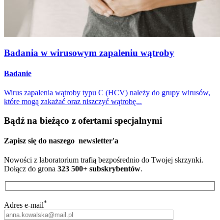
Badania w wirusowym zapaleniu wątroby
Badanie
Wirus zapalenia wątroby typu C (HCV) należy do grupy wirusów,
które mogą zakażać oraz niszczyć wątrobę...
Bądź na bieżąco z ofertami specjalnymi
Zapisz się do naszego
newsletter'a
Nowości z laboratorium trafią bezpośrednio do Twojej skrzynki.
Dołącz do grona
323 500+ subskrybentów
.
*
Adres e-mail