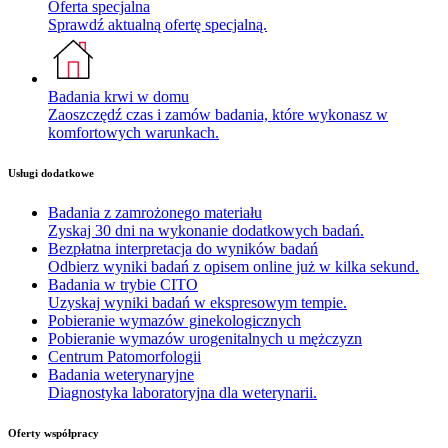
Oferta specjalna
Sprawdź aktualną ofertę specjalną.
Badania krwi w domu
Zaoszczędź czas i zamów badania, które wykonasz w
komfortowych warunkach.
Usługi dodatkowe
Badania z zamrożonego materiału
Zyskaj 30 dni na wykonanie dodatkowych badań.
Bezpłatna interpretacja do wyników badań
Odbierz wyniki badań z opisem online już w kilka sekund.
Badania w trybie CITO
Uzyskaj wyniki badań w ekspresowym tempie.
Pobieranie wymazów ginekologicznych
Pobieranie wymazów urogenitalnych u mężczyzn
Centrum Patomorfologii
Badania weterynaryjne
Diagnostyka laboratoryjna dla weterynarii.
Oferty współpracy