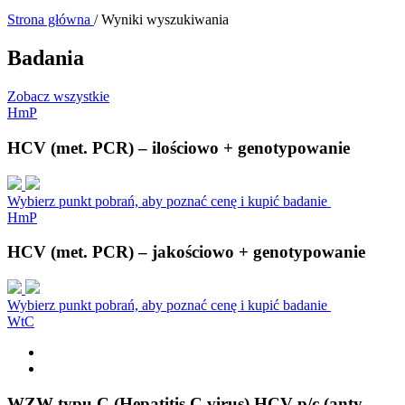
Strona główna
/
Wyniki wyszukiwania
Badania
Zobacz wszystkie
H
m
P
HCV (met. PCR) – ilościowo + genotypowanie
Wybierz punkt pobrań, aby poznać cenę i kupić badanie
H
m
P
HCV (met. PCR) – jakościowo + genotypowanie
Wybierz punkt pobrań, aby poznać cenę i kupić badanie
W
t
C
WZW typu C (Hepatitis C virus) HCV p/c (anty-