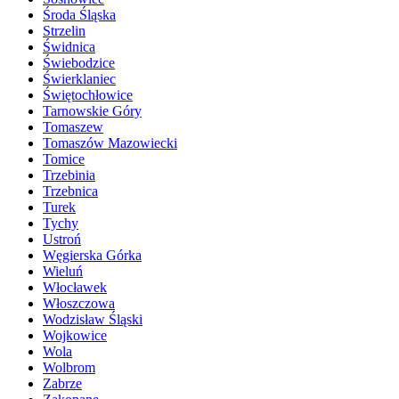
Środa Śląska
Strzelin
Świdnica
Świebodzice
Świerklaniec
Świętochłowice
Tarnowskie Góry
Tomaszew
Tomaszów Mazowiecki
Tomice
Trzebinia
Trzebnica
Turek
Tychy
Ustroń
Węgierska Górka
Wieluń
Włocławek
Włoszczowa
Wodzisław Śląski
Wojkowice
Wola
Wolbrom
Zabrze