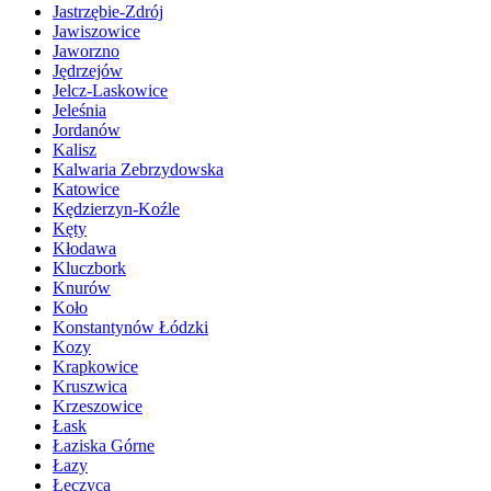
Jastrzębie-Zdrój
Jawiszowice
Jaworzno
Jędrzejów
Jelcz-Laskowice
Jeleśnia
Jordanów
Kalisz
Kalwaria Zebrzydowska
Katowice
Kędzierzyn-Koźle
Kęty
Kłodawa
Kluczbork
Knurów
Koło
Konstantynów Łódzki
Kozy
Krapkowice
Kruszwica
Krzeszowice
Łask
Łaziska Górne
Łazy
Łęczyca