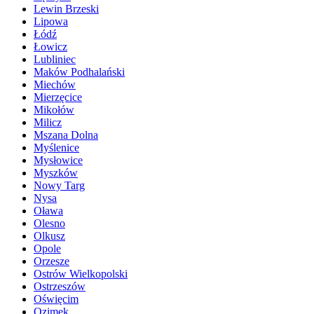
Lewin Brzeski
Lipowa
Łódź
Łowicz
Lubliniec
Maków Podhalański
Miechów
Mierzęcice
Mikołów
Milicz
Mszana Dolna
Myślenice
Mysłowice
Myszków
Nowy Targ
Nysa
Oława
Olesno
Olkusz
Opole
Orzesze
Ostrów Wielkopolski
Ostrzeszów
Oświęcim
Ozimek