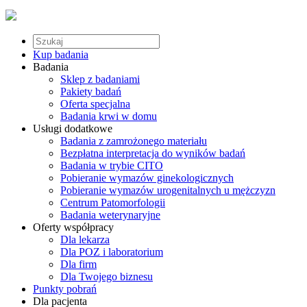
Kup badania
Badania
Sklep z badaniami
Pakiety badań
Oferta specjalna
Badania krwi w domu
Usługi dodatkowe
Badania z zamrożonego materiału
Bezpłatna interpretacja do wyników badań
Badania w trybie CITO
Pobieranie wymazów ginekologicznych
Pobieranie wymazów urogenitalnych u mężczyzn
Centrum Patomorfologii
Badania weterynaryjne
Oferty współpracy
Dla lekarza
Dla POZ i laboratorium
Dla firm
Dla Twojego biznesu
Punkty pobrań
Dla pacjenta