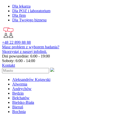
Dla lekarza
Dla POZ i laboratorium
Dla firm
Dla Twojego biznesu
+48 22 899 88 88
Masz problem z wyborem badania?
Skorzystaj z naszej infolinii.
Dni powszednie: 6:00 - 19:00
Soboty: 6:00 - 14:00
Kontakt
Aleksandrów Kujawski
Alwernia
Andrychów
Będzin
Bełchatów
Bielsko-Biała
Bieruń
Bochnia