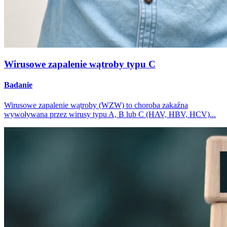
Wirusowe zapalenie wątroby typu C
Badanie
Wirusowe zapalenie wątroby (WZW) to choroba zakaźna
wywoływana przez wirusy typu A, B lub C (HAV, HBV, HCV)...