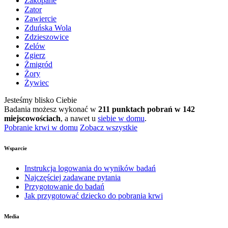
Zakopane
Zator
Zawiercie
Zduńska Wola
Zdzieszowice
Zelów
Zgierz
Żmigród
Żory
Żywiec
Jesteśmy blisko Ciebie
Badania możesz wykonać w
211 punktach pobrań w 142
miejscowościach
, a nawet u
siebie w domu
.
Pobranie krwi w domu
Zobacz wszystkie
Wsparcie
Instrukcja logowania do wyników badań
Najczęściej zadawane pytania
Przygotowanie do badań
Jak przygotować dziecko do pobrania krwi
Media