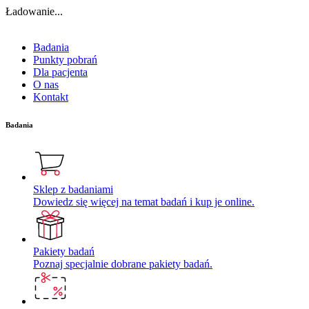
Ładowanie...
Badania
Punkty pobrań
Dla pacjenta
O nas
Kontakt
Badania
Sklep z badaniami
Dowiedz się więcej na temat badań i kup je online.
Pakiety badań
Poznaj specjalnie dobrane pakiety badań.