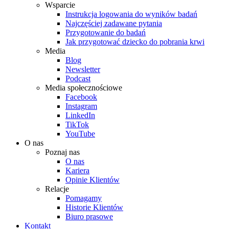
Wsparcie
Instrukcja logowania do wyników badań
Najczęściej zadawane pytania
Przygotowanie do badań
Jak przygotować dziecko do pobrania krwi
Media
Blog
Newsletter
Podcast
Media społecznościowe
Facebook
Instagram
LinkedIn
TikTok
YouTube
O nas
Poznaj nas
O nas
Kariera
Opinie Klientów
Relacje
Pomagamy
Historie Klientów
Biuro prasowe
Kontakt