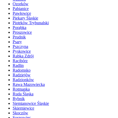
Ozorków
Pabianice
Pawłowice
Piekary Śląskie
Piotrków Trybunalski
Porąbka
Proszowice
Prudnik
Psary
Pszczyna
Pyskowice
Rabka Zdrój
Racibórz
Radlin
Radomsko
Radziejów
Radzionków
Rawa Mazowiecka
Rotmanka
Ruda Śląska
Rybnik
Siemianowice Śląskie
Skierniewice
Skoczów
Sosnowiec