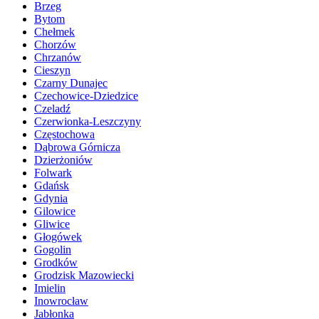
Brzeg
Bytom
Chełmek
Chorzów
Chrzanów
Cieszyn
Czarny Dunajec
Czechowice-Dziedzice
Czeladź
Czerwionka-Leszczyny
Częstochowa
Dąbrowa Górnicza
Dzierżoniów
Folwark
Gdańsk
Gdynia
Gilowice
Gliwice
Głogówek
Gogolin
Grodków
Grodzisk Mazowiecki
Imielin
Inowrocław
Jabłonka