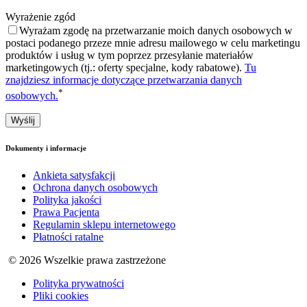
Wyrażenie zgód
Wyrażam zgodę na przetwarzanie moich danych osobowych w
postaci podanego przeze mnie adresu mailowego w celu marketingu
produktów i usług w tym poprzez przesyłanie materiałów
marketingowych (tj.: oferty specjalne, kody rabatowe).
Tu
znajdziesz informacje dotyczące przetwarzania danych
*
osobowych.
Dokumenty i informacje
Ankieta satysfakcji
Ochrona danych osobowych
Polityka jakości
Prawa Pacjenta
Regulamin sklepu internetowego
Płatności ratalne
© 2026 Wszelkie prawa zastrzeżone
Polityka prywatności
Pliki cookies