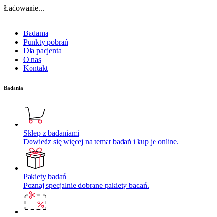
Ładowanie...
Badania
Punkty pobrań
Dla pacjenta
O nas
Kontakt
Badania
Sklep z badaniami
Dowiedz się więcej na temat badań i kup je online.
Pakiety badań
Poznaj specjalnie dobrane pakiety badań.