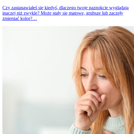
Czy zastanawiałeś się kiedyś, dlaczego twoje paznokcie wyglądają
inaczej niż zwykle? Może stały się matowe, grubsze lub zaczęły
zmieniać kolor?…