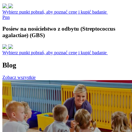
Wybierz punkt pobrań, aby poznać cenę i kupić badanie
P
n
n
Posiew na nosicielstwo z odbytu (Streptococcus
agalactiae) (GBS)
Wybierz punkt pobrań, aby poznać cenę i kupić badanie
Blog
Zobacz wszystkie