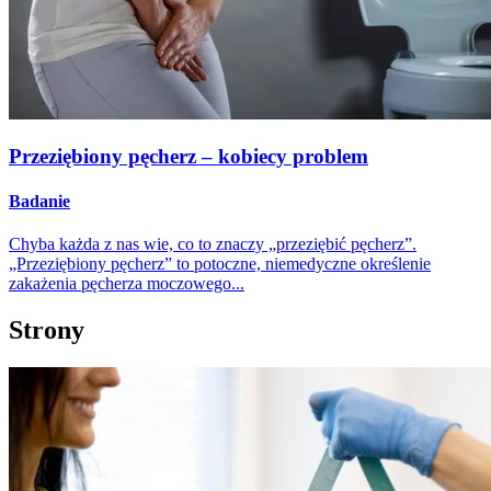
Przeziębiony pęcherz – kobiecy problem
Badanie
Chyba każda z nas wie, co to znaczy „przeziębić pęcherz”.
„Przeziębiony pęcherz” to potoczne, niemedyczne określenie
zakażenia pęcherza moczowego...
Strony