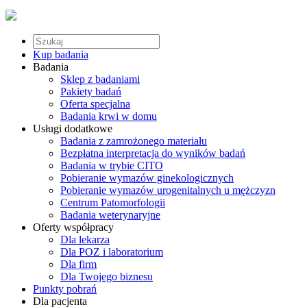
Kup badania
Badania
Sklep z badaniami
Pakiety badań
Oferta specjalna
Badania krwi w domu
Usługi dodatkowe
Badania z zamrożonego materiału
Bezpłatna interpretacja do wyników badań
Badania w trybie CITO
Pobieranie wymazów ginekologicznych
Pobieranie wymazów urogenitalnych u mężczyzn
Centrum Patomorfologii
Badania weterynaryjne
Oferty współpracy
Dla lekarza
Dla POZ i laboratorium
Dla firm
Dla Twojego biznesu
Punkty pobrań
Dla pacjenta