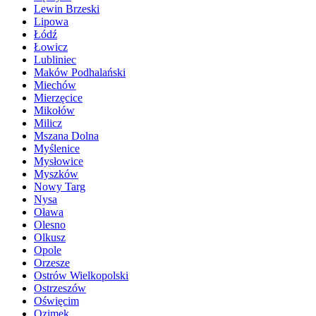
Lewin Brzeski
Lipowa
Łódź
Łowicz
Lubliniec
Maków Podhalański
Miechów
Mierzęcice
Mikołów
Milicz
Mszana Dolna
Myślenice
Mysłowice
Myszków
Nowy Targ
Nysa
Oława
Olesno
Olkusz
Opole
Orzesze
Ostrów Wielkopolski
Ostrzeszów
Oświęcim
Ozimek