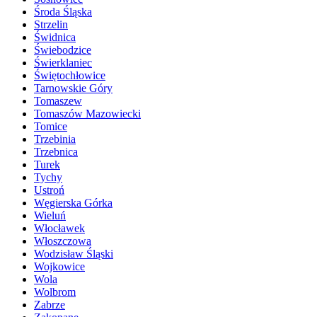
Środa Śląska
Strzelin
Świdnica
Świebodzice
Świerklaniec
Świętochłowice
Tarnowskie Góry
Tomaszew
Tomaszów Mazowiecki
Tomice
Trzebinia
Trzebnica
Turek
Tychy
Ustroń
Węgierska Górka
Wieluń
Włocławek
Włoszczowa
Wodzisław Śląski
Wojkowice
Wola
Wolbrom
Zabrze