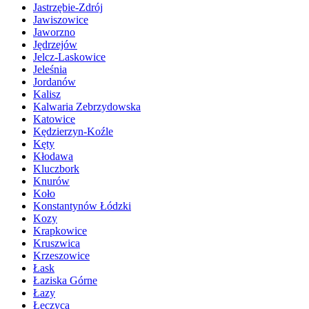
Jastrzębie-Zdrój
Jawiszowice
Jaworzno
Jędrzejów
Jelcz-Laskowice
Jeleśnia
Jordanów
Kalisz
Kalwaria Zebrzydowska
Katowice
Kędzierzyn-Koźle
Kęty
Kłodawa
Kluczbork
Knurów
Koło
Konstantynów Łódzki
Kozy
Krapkowice
Kruszwica
Krzeszowice
Łask
Łaziska Górne
Łazy
Łęczyca