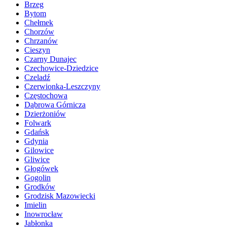
Brzeg
Bytom
Chełmek
Chorzów
Chrzanów
Cieszyn
Czarny Dunajec
Czechowice-Dziedzice
Czeladź
Czerwionka-Leszczyny
Częstochowa
Dąbrowa Górnicza
Dzierżoniów
Folwark
Gdańsk
Gdynia
Gilowice
Gliwice
Głogówek
Gogolin
Grodków
Grodzisk Mazowiecki
Imielin
Inowrocław
Jabłonka