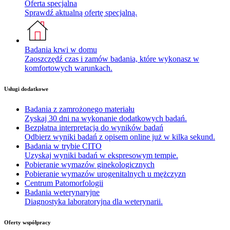
Oferta specjalna
Sprawdź aktualną ofertę specjalną.
Badania krwi w domu
Zaoszczędź czas i zamów badania, które wykonasz w
komfortowych warunkach.
Usługi dodatkowe
Badania z zamrożonego materiału
Zyskaj 30 dni na wykonanie dodatkowych badań.
Bezpłatna interpretacja do wyników badań
Odbierz wyniki badań z opisem online już w kilka sekund.
Badania w trybie CITO
Uzyskaj wyniki badań w ekspresowym tempie.
Pobieranie wymazów ginekologicznych
Pobieranie wymazów urogenitalnych u mężczyzn
Centrum Patomorfologii
Badania weterynaryjne
Diagnostyka laboratoryjna dla weterynarii.
Oferty współpracy