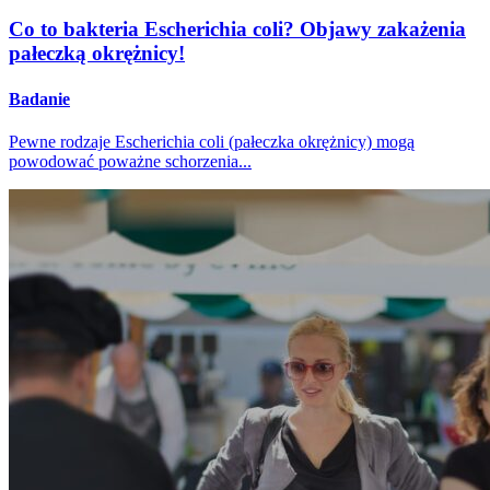
Co to bakteria Escherichia coli? Objawy zakażenia
pałeczką okrężnicy!
Badanie
Pewne rodzaje Escherichia coli (pałeczka okrężnicy) mogą
powodować poważne schorzenia...