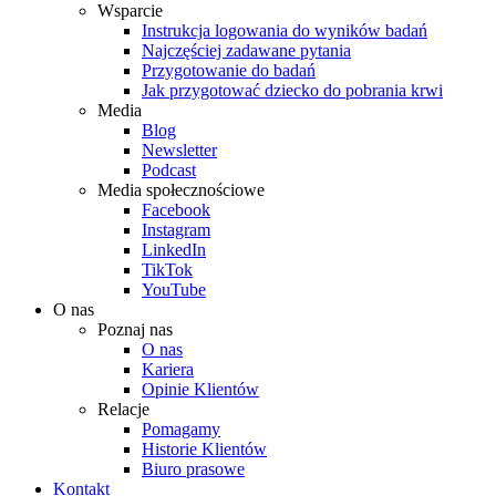
Wsparcie
Instrukcja logowania do wyników badań
Najczęściej zadawane pytania
Przygotowanie do badań
Jak przygotować dziecko do pobrania krwi
Media
Blog
Newsletter
Podcast
Media społecznościowe
Facebook
Instagram
LinkedIn
TikTok
YouTube
O nas
Poznaj nas
O nas
Kariera
Opinie Klientów
Relacje
Pomagamy
Historie Klientów
Biuro prasowe
Kontakt