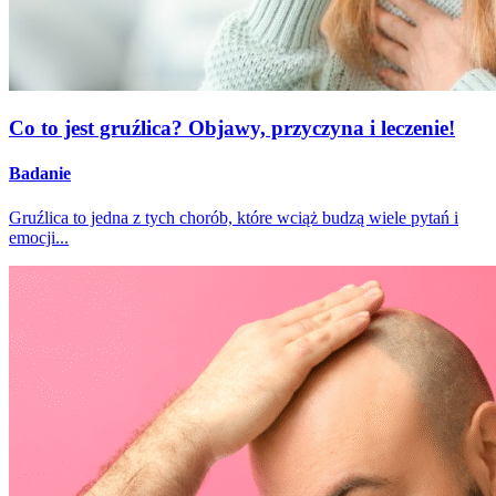
Co to jest gruźlica? Objawy, przyczyna i leczenie!
Badanie
Gruźlica to jedna z tych chorób, które wciąż budzą wiele pytań i
emocji...