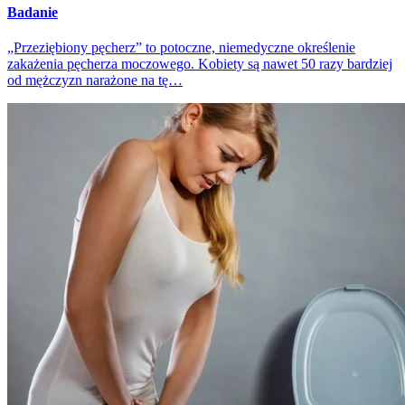
Badanie
„Przeziębiony pęcherz” to potoczne, niemedyczne określenie
zakażenia pęcherza moczowego. Kobiety są nawet 50 razy bardziej
od mężczyzn narażone na tę…