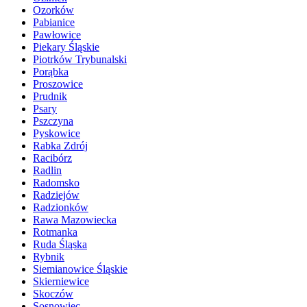
Ozorków
Pabianice
Pawłowice
Piekary Śląskie
Piotrków Trybunalski
Porąbka
Proszowice
Prudnik
Psary
Pszczyna
Pyskowice
Rabka Zdrój
Racibórz
Radlin
Radomsko
Radziejów
Radzionków
Rawa Mazowiecka
Rotmanka
Ruda Śląska
Rybnik
Siemianowice Śląskie
Skierniewice
Skoczów
Sosnowiec