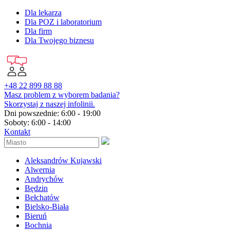
Dla lekarza
Dla POZ i laboratorium
Dla firm
Dla Twojego biznesu
+48 22 899 88 88
Masz problem z wyborem badania?
Skorzystaj z naszej infolinii.
Dni powszednie: 6:00 - 19:00
Soboty: 6:00 - 14:00
Kontakt
Aleksandrów Kujawski
Alwernia
Andrychów
Będzin
Bełchatów
Bielsko-Biała
Bieruń
Bochnia