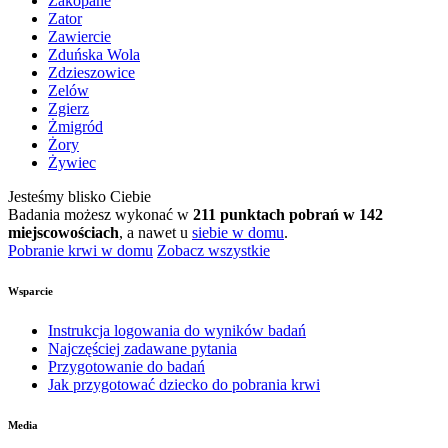
Zakopane
Zator
Zawiercie
Zduńska Wola
Zdzieszowice
Zelów
Zgierz
Żmigród
Żory
Żywiec
Jesteśmy blisko Ciebie
Badania możesz wykonać w
211 punktach pobrań w 142
miejscowościach
, a nawet u
siebie w domu
.
Pobranie krwi w domu
Zobacz wszystkie
Wsparcie
Instrukcja logowania do wyników badań
Najczęściej zadawane pytania
Przygotowanie do badań
Jak przygotować dziecko do pobrania krwi
Media