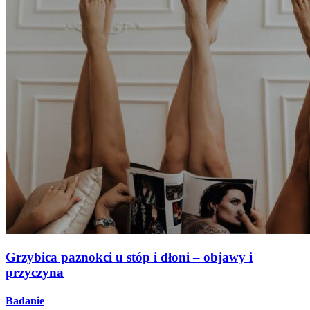
Grzybica paznokci u stóp i dłoni – objawy i
przyczyna
Badanie