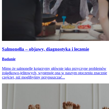
Salmonella – objawy, diagnostyka i leczenie
Badanie
Mimo że salmonellę kojarzymy głównie jako przyczynę problemów
żołądkowo-jelitowych, występuje ona w naszym otoczeniu znacznie
częściej, niż moglibyśmy przypuszczać...