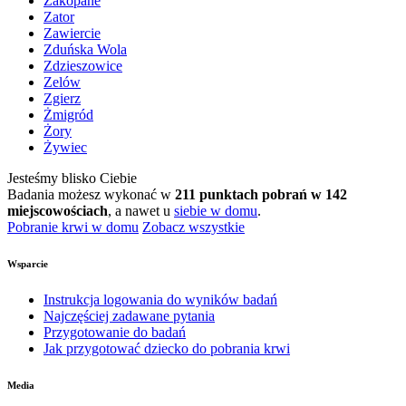
Zakopane
Zator
Zawiercie
Zduńska Wola
Zdzieszowice
Zelów
Zgierz
Żmigród
Żory
Żywiec
Jesteśmy blisko Ciebie
Badania możesz wykonać w
211 punktach pobrań w 142
miejscowościach
, a nawet u
siebie w domu
.
Pobranie krwi w domu
Zobacz wszystkie
Wsparcie
Instrukcja logowania do wyników badań
Najczęściej zadawane pytania
Przygotowanie do badań
Jak przygotować dziecko do pobrania krwi
Media