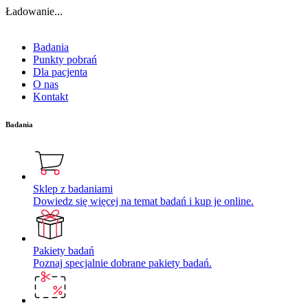
Ładowanie...
Badania
Punkty pobrań
Dla pacjenta
O nas
Kontakt
Badania
Sklep z badaniami
Dowiedz się więcej na temat badań i kup je online.
Pakiety badań
Poznaj specjalnie dobrane pakiety badań.