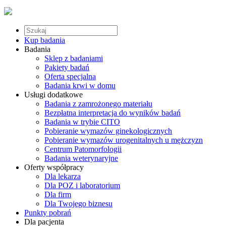
Kup badania
Badania
Sklep z badaniami
Pakiety badań
Oferta specjalna
Badania krwi w domu
Usługi dodatkowe
Badania z zamrożonego materiału
Bezpłatna interpretacja do wyników badań
Badania w trybie CITO
Pobieranie wymazów ginekologicznych
Pobieranie wymazów urogenitalnych u mężczyzn
Centrum Patomorfologii
Badania weterynaryjne
Oferty współpracy
Dla lekarza
Dla POZ i laboratorium
Dla firm
Dla Twojego biznesu
Punkty pobrań
Dla pacjenta