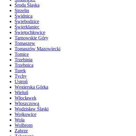
Środa Śląska
Strzelin
Świdnica
Świebodzice
Świerklaniec
Świętochłowice
Tarnowskie Góry
Tomaszew
Tomaszów Mazowiecki
Tomice
Trzebinia
Trzebnica
Turek
Tychy
Ustroń
Węgierska Górka
Wieluń
Włocławek
Włoszczowa
Wodzisław Śląski
Wojkowice
Wola
Wolbrom
Zabrze