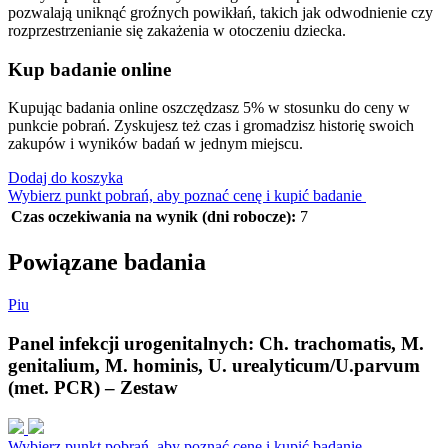
pozwalają uniknąć groźnych powikłań, takich jak odwodnienie czy
rozprzestrzenianie się zakażenia w otoczeniu dziecka.
Kup badanie online
Kupując badania online oszczędzasz 5% w stosunku do ceny w
punkcie pobrań. Zyskujesz też czas i gromadzisz historię swoich
zakupów i wyników badań w jednym miejscu.
Dodaj do koszyka
Wybierz punkt pobrań, aby poznać cenę i kupić badanie
Czas oczekiwania na wynik (dni robocze):
7
Powiązane badania
P
i
u
Panel infekcji urogenitalnych: Ch. trachomatis, M.
genitalium, M. hominis, U. urealyticum/U.parvum
(met. PCR) – Zestaw
Wybierz punkt pobrań, aby poznać cenę i kupić badanie