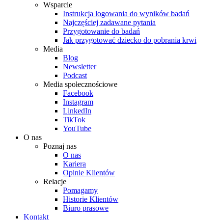
Wsparcie
Instrukcja logowania do wyników badań
Najczęściej zadawane pytania
Przygotowanie do badań
Jak przygotować dziecko do pobrania krwi
Media
Blog
Newsletter
Podcast
Media społecznościowe
Facebook
Instagram
LinkedIn
TikTok
YouTube
O nas
Poznaj nas
O nas
Kariera
Opinie Klientów
Relacje
Pomagamy
Historie Klientów
Biuro prasowe
Kontakt