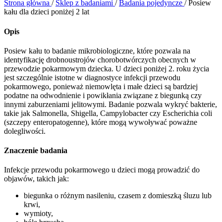
Strona główna
/
Sklep z badaniami
/
Badania pojedyncze
/
Posiew
kału dla dzieci poniżej 2 lat
Opis
Posiew kału to badanie mikrobiologiczne, które pozwala na
identyfikację drobnoustrojów chorobotwórczych obecnych w
przewodzie pokarmowym dziecka. U dzieci poniżej 2. roku życia
jest szczególnie istotne w diagnostyce infekcji przewodu
pokarmowego, ponieważ niemowlęta i małe dzieci są bardziej
podatne na odwodnienie i powikłania związane z biegunką czy
innymi zaburzeniami jelitowymi. Badanie pozwala wykryć bakterie,
takie jak Salmonella, Shigella, Campylobacter czy Escherichia coli
(szczepy enteropatogenne), które mogą wywoływać poważne
dolegliwości.
Znaczenie badania
Infekcje przewodu pokarmowego u dzieci mogą prowadzić do
objawów, takich jak:
biegunka o różnym nasileniu, czasem z domieszką śluzu lub
krwi,
wymioty,