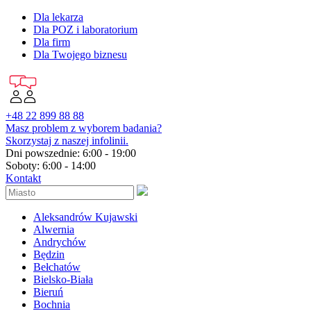
Dla lekarza
Dla POZ i laboratorium
Dla firm
Dla Twojego biznesu
+48 22 899 88 88
Masz problem z wyborem badania?
Skorzystaj z naszej infolinii.
Dni powszednie: 6:00 - 19:00
Soboty: 6:00 - 14:00
Kontakt
Aleksandrów Kujawski
Alwernia
Andrychów
Będzin
Bełchatów
Bielsko-Biała
Bieruń
Bochnia