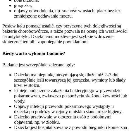
bóle brzucha,
gorączka,
objawy odwodnienia, np. suchość w ustach, płacz bez łez,
zmniejszone oddawanie moczu.
Posiew kału pomaga ustalić, czy przyczyną tych dolegliwości są
bakterie chorobotwórcze, a także pozwala na ocenę ich wrażliwości
na antybiotyki. Dzięki temu możliwe jest szybkie wdrożenie
skutecznej terapii i zapobieganie powikłaniom.
Kiedy warto wykonać badanie?
Badanie jest szczególnie zalecane, gdy:
Dziecko ma biegunkę utrzymującą się dłużej niż 2–3 dni,
szczególnie jeśli towarzyszą jej gorączka, wymioty lub ślady
krwi w stolcu.
Istnieje podejrzenie zakażenia bakteryjnego w przewodzie
pokarmowym, zwłaszcza po spożyciu skażonej żywności lub
wody.
Objawy infekcji przewodu pokarmowego wystąpiły u
dziecka po podróży w rejony o niskim standardzie higieny.
Dziecko przebywało w otoczeniu osób z podobnymi
objawami, np. w żłobku.
Dziecko jest hospitalizowane z powodu biegunki i konieczna