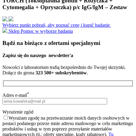
TORCH (Toksoplasma gondii + Różyczka +
Cytomegalia + Opryszczka) p/c IgG/IgM – Zestaw
Wybierz punkt pobrań, aby poznać cenę i kupić badanie
Sklep
Pomoc w wyborze badania
Bądź na bieżąco z ofertami specjalnymi
Zapisz się do naszego
newsletter'a
Nowości z laboratorium trafią bezpośrednio do Twojej skrzynki.
Dołącz do grona
323 500+ subskrybentów
.
*
Adres e-mail
Wyrażenie zgód
Wyrażam zgodę na przetwarzanie moich danych osobowych w
postaci podanego przeze mnie adresu mailowego w celu marketingu
produktów i usług w tym poprzez przesyłanie materiałów
marketingowych (tj.: oferty specjalne, kody rabatowe).
Tu