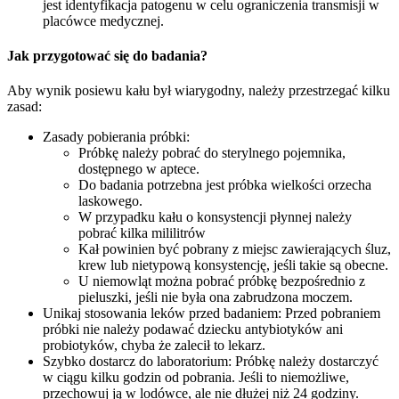
jest identyfikacja patogenu w celu ograniczenia transmisji w
placówce medycznej.
Jak przygotować się do badania?
Aby wynik posiewu kału był wiarygodny, należy przestrzegać kilku
zasad:
Zasady pobierania próbki:
Próbkę należy pobrać do sterylnego pojemnika,
dostępnego w aptece.
Do badania potrzebna jest próbka wielkości orzecha
laskowego.
W przypadku kału o konsystencji płynnej należy
pobrać kilka mililitrów
Kał powinien być pobrany z miejsc zawierających śluz,
krew lub nietypową konsystencję, jeśli takie są obecne.
U niemowląt można pobrać próbkę bezpośrednio z
pieluszki, jeśli nie była ona zabrudzona moczem.
Unikaj stosowania leków przed badaniem: Przed pobraniem
próbki nie należy podawać dziecku antybiotyków ani
probiotyków, chyba że zalecił to lekarz.
Szybko dostarcz do laboratorium: Próbkę należy dostarczyć
w ciągu kilku godzin od pobrania. Jeśli to niemożliwe,
przechowuj ją w lodówce, ale nie dłużej niż 24 godziny.