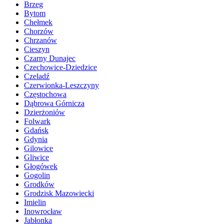
Brzeg
Bytom
Chełmek
Chorzów
Chrzanów
Cieszyn
Czarny Dunajec
Czechowice-Dziedzice
Czeladź
Czerwionka-Leszczyny
Częstochowa
Dąbrowa Górnicza
Dzierżoniów
Folwark
Gdańsk
Gdynia
Gilowice
Gliwice
Głogówek
Gogolin
Grodków
Grodzisk Mazowiecki
Imielin
Inowrocław
Jabłonka