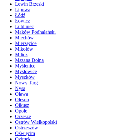
Lewin Brzeski
Lipowa
Łódź
Łowicz
Lubliniec
Maków Podhalański
Miechów
Mierzęcice
Mikołów
Milicz
Mszana Dolna
Myślenice
Mysłowice
Myszków
Nowy Targ
Nysa
Oława
Olesno
Olkusz
Opole
Orzesze
Ostrów Wielkopolski
Ostrzeszów
Oświęcim
Ozimek