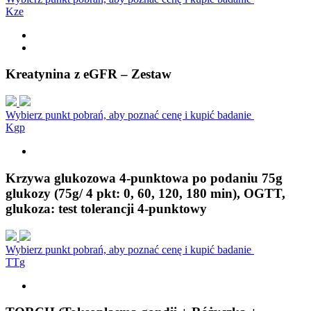
K
z
e
Kreatynina z eGFR – Zestaw
Wybierz punkt pobrań, aby poznać cenę i kupić badanie
K
g
p
Krzywa glukozowa 4-punktowa po podaniu 75g
glukozy (75g/ 4 pkt: 0, 60, 120, 180 min), OGTT,
glukoza: test tolerancji 4-punktowy
Wybierz punkt pobrań, aby poznać cenę i kupić badanie
T
T
g