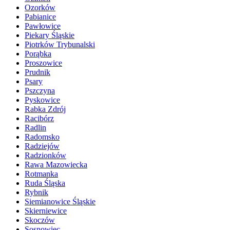
Ozorków
Pabianice
Pawłowice
Piekary Śląskie
Piotrków Trybunalski
Porąbka
Proszowice
Prudnik
Psary
Pszczyna
Pyskowice
Rabka Zdrój
Racibórz
Radlin
Radomsko
Radziejów
Radzionków
Rawa Mazowiecka
Rotmanka
Ruda Śląska
Rybnik
Siemianowice Śląskie
Skierniewice
Skoczów
Sosnowiec