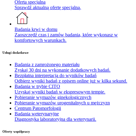
Oferta specjalna
Sprawdź aktualną ofertę specjalną.
Badania krwi w domu
Zaoszczędź czas i zamów badania, które wykonasz w
komfortowych warunkach.
Usługi dodatkowe
Badania z zamrożonego materiału
Zyskaj 30 dni na wykonanie dodatkowych badań.
Bezpłatna interpretacja do wyników badań
Odbierz wyniki badań z opisem online już w kilka sekund.
Badania w trybie CITO
Uzyskaj wyniki badań w ekspresowym tempie.
Pobieranie wymazów ginekologicznych
Pobieranie wymazów urogenitalnych u mężczyzn
Centrum Patomorfologii
Badania weterynaryjne
Diagnostyka laboratoryjna dla weterynarii.
Oferty współpracy