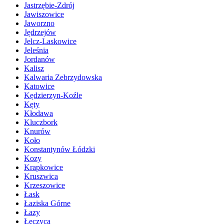
Jastrzębie-Zdrój
Jawiszowice
Jaworzno
Jędrzejów
Jelcz-Laskowice
Jeleśnia
Jordanów
Kalisz
Kalwaria Zebrzydowska
Katowice
Kędzierzyn-Koźle
Kęty
Kłodawa
Kluczbork
Knurów
Koło
Konstantynów Łódzki
Kozy
Krapkowice
Kruszwica
Krzeszowice
Łask
Łaziska Górne
Łazy
Łęczyca