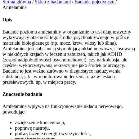
Strona główna
/
Sklep z badaniami
/
Badania pojedyncze
/
Amfetamina
Opis
Badanie poziomu amfetaminy w organizmie to test diagnostyczny
wykrywający obecność tego środka psychoaktywnego w próbce
materiału biologicznego (np. mocz, krew, włosy lub ślina).
Amfetamina jest substancją stymulującą układ nerwowy, stosowaną
w niektórych krajach w leczeniu zaburzeń, takich jak ADHD
(zespół nadpobudliwości psychoruchowej), czy narkolepsja, ale
częściej wykorzystywaną rekreacyjnie jako środek odurzający.
Badanie to jest ważne zarówno w diagnostyce nadużywania
substancji, jak i w monitorowaniu leczenia oraz w testach
przesiewowych, np. w miejscu pracy.
Znaczenie badania
Amfetamina wpływa na funkcjonowanie układu nerwowego,
powodując:
zwiększenie koncentracji,
poprawę nastroju,
podwyższenie energii i wytrzymałości,