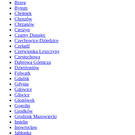
Brzeg
Bytom
Chełmek
Chorzów
Chrzanów
Cieszyn
Czarny Dunajec
Czechowice-Dziedzice
Czeladź
Czerwionka-Leszczyny
Częstochowa
Dąbrowa Górnicza
Dzierżoniów
Folwark
Gdańsk
Gdynia
Gilowice
Gliwice
Głogówek
Gogolin
Grodków
Grodzisk Mazowiecki
Imielin
Inowrocław
Jabłonka