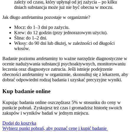
zależy od czasu, który upłynął od jej zażycia – po kilku
dniach substancja może już nie być obecna w moczu.
Jak długo amfetamina pozostaje w organizmie?
Mocz: do 1–3 dni po zażyciu.
Krew: do 12 godzin (przy jednorazowym użyciu).
Ślina: do 1–2 dni.
Włosy: do 90 dni lub dłużej, w zależności od długości
włosów.
Badanie poziomu amfetaminy to ważne narzędzie diagnostyczne w
ocenie nadużywania substancji psychoaktywnych, monitorowaniu
leczenia oraz diagnostyce zatrucia. Jeśli istnieje podejrzenie
obecności amfetaminy w organizmie, skonsultuj się z lekarzem, aby
dobrać odpowiedni rodzaj badania i uzyskać precyzyjne wyniki.
Kup badanie online
Kupując badania online oszczędzasz 5% w stosunku do ceny w
punkcie pobrań. Zyskujesz też czas i gromadzisz historię swoich
zakupów i wyników badań w jednym miejscu.
Dodaj do koszyka
Wybierz punkt pobrań, aby poznać cenę i kupić badanie