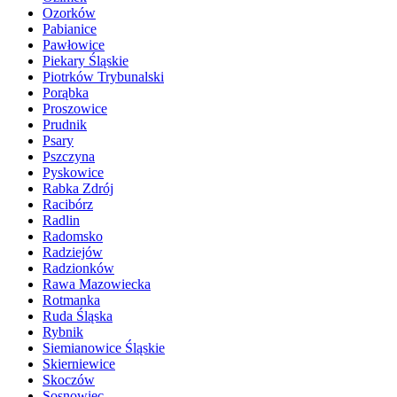
Ozorków
Pabianice
Pawłowice
Piekary Śląskie
Piotrków Trybunalski
Porąbka
Proszowice
Prudnik
Psary
Pszczyna
Pyskowice
Rabka Zdrój
Racibórz
Radlin
Radomsko
Radziejów
Radzionków
Rawa Mazowiecka
Rotmanka
Ruda Śląska
Rybnik
Siemianowice Śląskie
Skierniewice
Skoczów
Sosnowiec