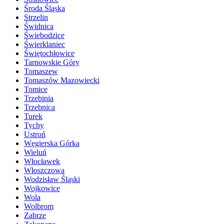
Środa Śląska
Strzelin
Świdnica
Świebodzice
Świerklaniec
Świętochłowice
Tarnowskie Góry
Tomaszew
Tomaszów Mazowiecki
Tomice
Trzebinia
Trzebnica
Turek
Tychy
Ustroń
Węgierska Górka
Wieluń
Włocławek
Włoszczowa
Wodzisław Śląski
Wojkowice
Wola
Wolbrom
Zabrze