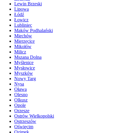
Lewin Brzeski
Lipowa
Łódź
Łowicz
Lubliniec
Maków Podhalański
Miechów
Mierzęcice
Mikołów
Milicz
Mszana Dolna
Myślenice
Mysłowice
Myszków
Nowy Targ
Nysa
Oława
Olesno
Olkusz
Opole
Orzesze
Ostrów Wielkopolski
Ostrzeszów
Oświęcim
Ozimek