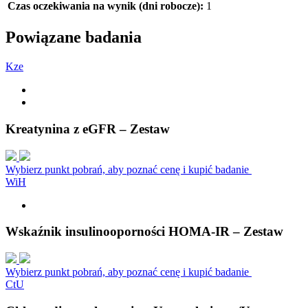
Czas oczekiwania na wynik (dni robocze):
1
Powiązane badania
K
z
e
Kreatynina z eGFR – Zestaw
Wybierz punkt pobrań, aby poznać cenę i kupić badanie
W
i
H
Wskaźnik insulinooporności HOMA-IR – Zestaw
Wybierz punkt pobrań, aby poznać cenę i kupić badanie
C
t
U