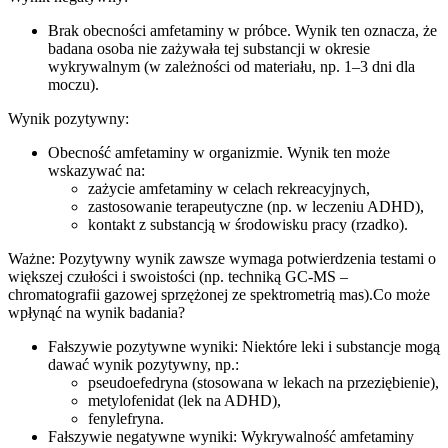
Brak obecności amfetaminy w próbce. Wynik ten oznacza, że
badana osoba nie zażywała tej substancji w okresie
wykrywalnym (w zależności od materiału, np. 1–3 dni dla
moczu).
Wynik pozytywny:
Obecność amfetaminy w organizmie. Wynik ten może
wskazywać na:
zażycie amfetaminy w celach rekreacyjnych,
zastosowanie terapeutyczne (np. w leczeniu ADHD),
kontakt z substancją w środowisku pracy (rzadko).
Ważne: Pozytywny wynik zawsze wymaga potwierdzenia testami o
większej czułości i swoistości (np. techniką GC-MS –
chromatografii gazowej sprzężonej ze spektrometrią mas).Co może
wpłynąć na wynik badania?
Fałszywie pozytywne wyniki: Niektóre leki i substancje mogą
dawać wynik pozytywny, np.:
pseudoefedryna (stosowana w lekach na przeziębienie),
metylofenidat (lek na ADHD),
fenylefryna.
Fałszywie negatywne wyniki: Wykrywalność amfetaminy