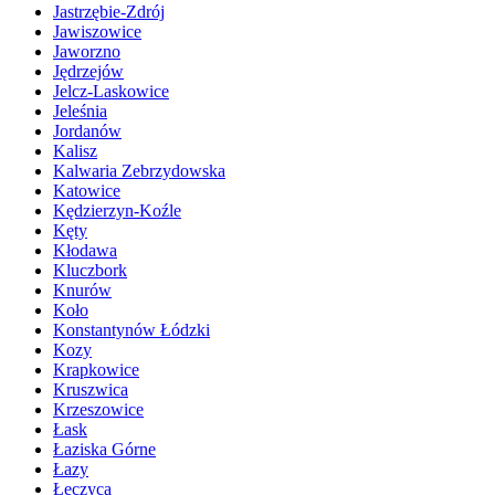
Jastrzębie-Zdrój
Jawiszowice
Jaworzno
Jędrzejów
Jelcz-Laskowice
Jeleśnia
Jordanów
Kalisz
Kalwaria Zebrzydowska
Katowice
Kędzierzyn-Koźle
Kęty
Kłodawa
Kluczbork
Knurów
Koło
Konstantynów Łódzki
Kozy
Krapkowice
Kruszwica
Krzeszowice
Łask
Łaziska Górne
Łazy
Łęczyca