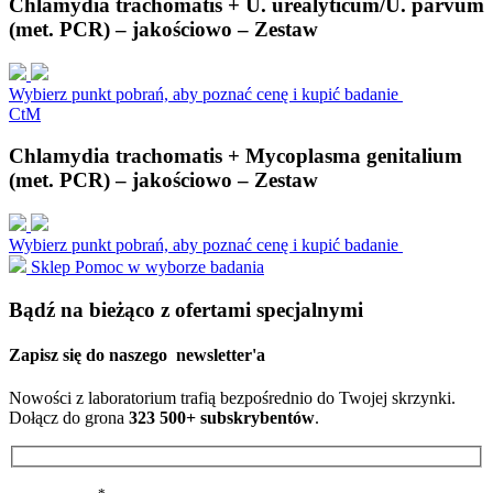
Chlamydia trachomatis + U. urealyticum/U. parvum
(met. PCR) – jakościowo – Zestaw
Wybierz punkt pobrań, aby poznać cenę i kupić badanie
C
t
M
Chlamydia trachomatis + Mycoplasma genitalium
(met. PCR) – jakościowo – Zestaw
Wybierz punkt pobrań, aby poznać cenę i kupić badanie
Sklep
Pomoc w wyborze badania
Bądź na bieżąco z ofertami specjalnymi
Zapisz się do naszego
newsletter'a
Nowości z laboratorium trafią bezpośrednio do Twojej skrzynki.
Dołącz do grona
323 500+ subskrybentów
.