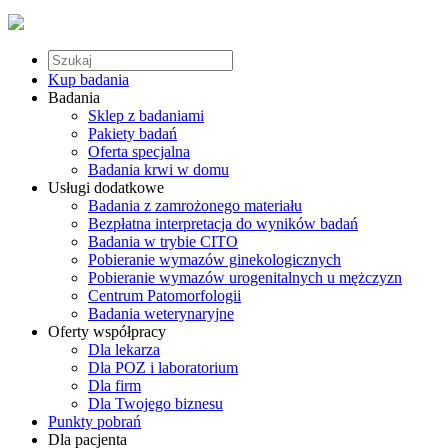
Kup badania
Badania
Sklep z badaniami
Pakiety badań
Oferta specjalna
Badania krwi w domu
Usługi dodatkowe
Badania z zamrożonego materiału
Bezpłatna interpretacja do wyników badań
Badania w trybie CITO
Pobieranie wymazów ginekologicznych
Pobieranie wymazów urogenitalnych u mężczyzn
Centrum Patomorfologii
Badania weterynaryjne
Oferty współpracy
Dla lekarza
Dla POZ i laboratorium
Dla firm
Dla Twojego biznesu
Punkty pobrań
Dla pacjenta