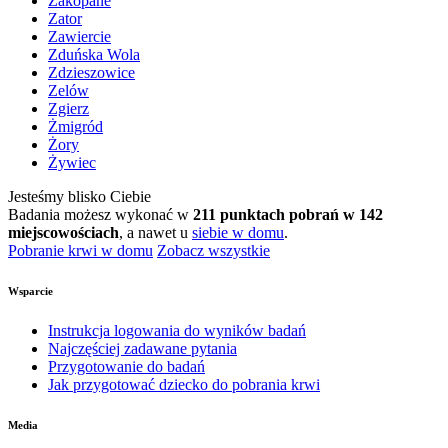
Zakopane
Zator
Zawiercie
Zduńska Wola
Zdzieszowice
Zelów
Zgierz
Żmigród
Żory
Żywiec
Jesteśmy blisko Ciebie
Badania możesz wykonać w
211 punktach pobrań w 142
miejscowościach
, a nawet u
siebie w domu
.
Pobranie krwi w domu
Zobacz wszystkie
Wsparcie
Instrukcja logowania do wyników badań
Najczęściej zadawane pytania
Przygotowanie do badań
Jak przygotować dziecko do pobrania krwi
Media