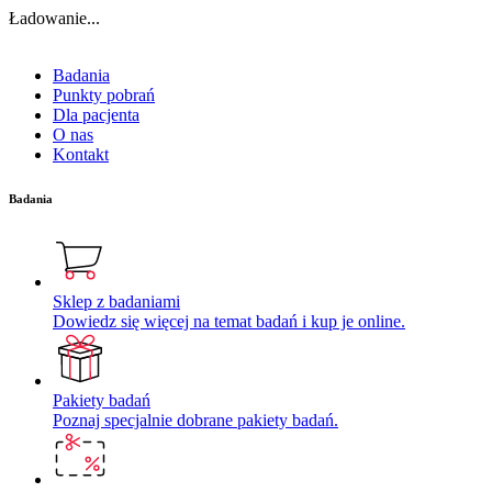
Ładowanie...
Badania
Punkty pobrań
Dla pacjenta
O nas
Kontakt
Badania
Sklep z badaniami
Dowiedz się więcej na temat badań i kup je online.
Pakiety badań
Poznaj specjalnie dobrane pakiety badań.