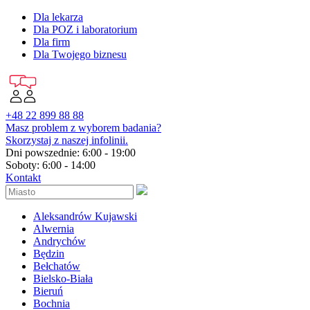
Dla lekarza
Dla POZ i laboratorium
Dla firm
Dla Twojego biznesu
+48 22 899 88 88
Masz problem z wyborem badania?
Skorzystaj z naszej infolinii.
Dni powszednie: 6:00 - 19:00
Soboty: 6:00 - 14:00
Kontakt
Aleksandrów Kujawski
Alwernia
Andrychów
Będzin
Bełchatów
Bielsko-Biała
Bieruń
Bochnia