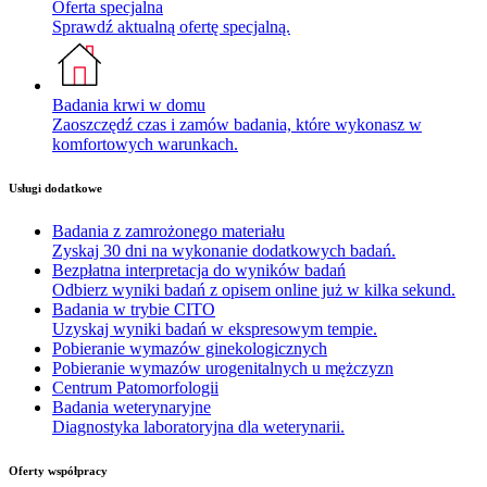
Oferta specjalna
Sprawdź aktualną ofertę specjalną.
Badania krwi w domu
Zaoszczędź czas i zamów badania, które wykonasz w
komfortowych warunkach.
Usługi dodatkowe
Badania z zamrożonego materiału
Zyskaj 30 dni na wykonanie dodatkowych badań.
Bezpłatna interpretacja do wyników badań
Odbierz wyniki badań z opisem online już w kilka sekund.
Badania w trybie CITO
Uzyskaj wyniki badań w ekspresowym tempie.
Pobieranie wymazów ginekologicznych
Pobieranie wymazów urogenitalnych u mężczyzn
Centrum Patomorfologii
Badania weterynaryjne
Diagnostyka laboratoryjna dla weterynarii.
Oferty współpracy