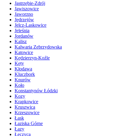
Jastrzębie-Zdrój
Jawiszowice
Jaworzno
Jędrzejów
Jelcz-Laskowice
Jeleśnia
Jordanów
Kalisz
Kalwaria Zebrzydowska
Katowice
Kędzierzyn-Koźle
Kęty
Kłodawa
Kluczbork
Knurów
Koło
Konstantynów Łódzki
Kozy
Krapkowice
Kruszwica
Krzeszowice
Łask
Łaziska Górne
Łazy
Łęczyca