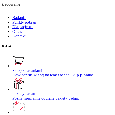
Ładowanie...
Badania
Punkty pobrań
Dla pacjenta
O nas
Kontakt
Badania
Sklep z badaniami
Dowiedz się więcej na temat badań i kup je online.
Pakiety badań
Poznaj specjalnie dobrane pakiety badań.