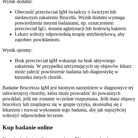
Wynik dodatni:
Obecność przeciwciał IgM świadczy o świeżym lub
niedawnym zakażeniu Brucella. Wynik dodatni wymaga
potwierdzenia innymi badaniami, np. oznaczeniem
przeciwciał IgG, testami aglutynacji lub hodowlą bakterii.
Lekarz wdroży odpowiednią terapię antybiotykową, aby
zapobiec powikłaniom.
Wynik ujemny:
Brak przeciwciał IgM wskazuje na brak aktywnego
zakażenia. W przypadku utrzymujących się objawów lekarz
może zalecić powtórzenie badania lub diagnostykę w
kierunku innych chorób.
Badanie Bruceloza IgM jest istotnym narzędziem w diagnostyce tej
odzwierzęcej choroby, która może prowadzić do poważnych
powikłań, jeśli nie zostanie wcześnie rozpoznana. Jeśli masz objawy
brucelozy lub znajdujesz się w grupie ryzyka, skonsultuj się z
lekarzem i rozważ wykonanie tego badania, aby jak najszybciej
wdrożyć odpowiednie leczenie.
Kup badanie online