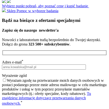
Wybierz punkt pobrań, aby poznać cenę i kupić badanie
Sklep
Pomoc w wyborze badania
Bądź na bieżąco z ofertami specjalnymi
Zapisz się do naszego
newsletter'a
Nowości z laboratorium trafią bezpośrednio do Twojej skrzynki.
Dołącz do grona
323 500+ subskrybentów
.
*
Adres e-mail
Wyrażenie zgód
Wyrażam zgodę na przetwarzanie moich danych osobowych w
postaci podanego przeze mnie adresu mailowego w celu marketingu
produktów i usług w tym poprzez przesyłanie materiałów
marketingowych (tj.: oferty specjalne, kody rabatowe).
Tu
znajdziesz informacje dotyczące przetwarzania danych
*
osobowych.