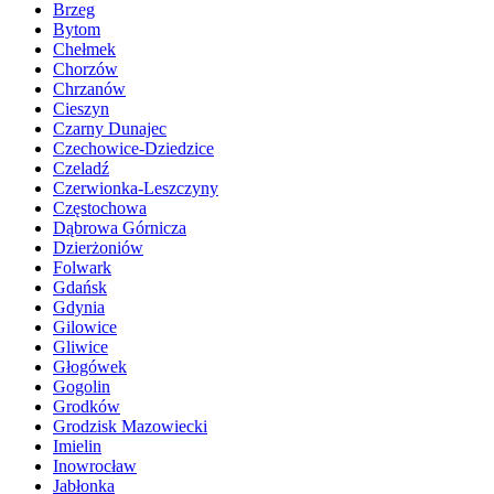
Brzeg
Bytom
Chełmek
Chorzów
Chrzanów
Cieszyn
Czarny Dunajec
Czechowice-Dziedzice
Czeladź
Czerwionka-Leszczyny
Częstochowa
Dąbrowa Górnicza
Dzierżoniów
Folwark
Gdańsk
Gdynia
Gilowice
Gliwice
Głogówek
Gogolin
Grodków
Grodzisk Mazowiecki
Imielin
Inowrocław
Jabłonka