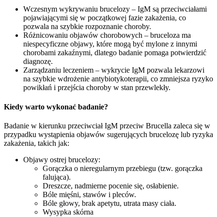
Wczesnym wykrywaniu brucelozy – IgM są przeciwciałami
pojawiającymi się w początkowej fazie zakażenia, co
pozwala na szybkie rozpoznanie choroby.
Różnicowaniu objawów chorobowych – bruceloza ma
niespecyficzne objawy, które mogą być mylone z innymi
chorobami zakaźnymi, dlatego badanie pomaga potwierdzić
diagnozę.
Zarządzaniu leczeniem – wykrycie IgM pozwala lekarzowi
na szybkie wdrożenie antybiotykoterapii, co zmniejsza ryzyko
powikłań i przejścia choroby w stan przewlekły.
Kiedy warto wykonać badanie?
Badanie w kierunku przeciwciał IgM przeciw Brucella zaleca się w
przypadku wystąpienia objawów sugerujących brucelozę lub ryzyka
zakażenia, takich jak:
Objawy ostrej brucelozy:
Gorączka o nieregularnym przebiegu (tzw. gorączka
falująca).
Dreszcze, nadmierne pocenie się, osłabienie.
Bóle mięśni, stawów i pleców.
Bóle głowy, brak apetytu, utrata masy ciała.
Wysypka skórna