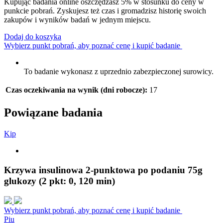
Kupując badania online oszczędzasz 5% w stosunku do ceny w
punkcie pobrań. Zyskujesz też czas i gromadzisz historię swoich
zakupów i wyników badań w jednym miejscu.
Dodaj do koszyka
Wybierz punkt pobrań, aby poznać cenę i kupić badanie
To badanie wykonasz z uprzednio zabezpieczonej surowicy.
Czas oczekiwania na wynik (dni robocze):
17
Powiązane badania
K
i
p
Krzywa insulinowa 2-punktowa po podaniu 75g
glukozy (2 pkt: 0, 120 min)
Wybierz punkt pobrań, aby poznać cenę i kupić badanie
P
i
u