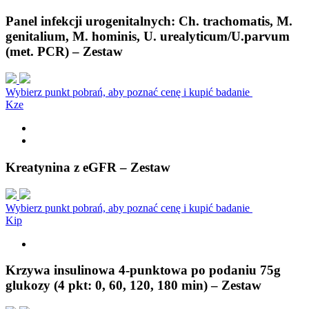
Panel infekcji urogenitalnych: Ch. trachomatis, M.
genitalium, M. hominis, U. urealyticum/U.parvum
(met. PCR) – Zestaw
Wybierz punkt pobrań, aby poznać cenę i kupić badanie
K
z
e
Kreatynina z eGFR – Zestaw
Wybierz punkt pobrań, aby poznać cenę i kupić badanie
K
i
p
Krzywa insulinowa 4-punktowa po podaniu 75g
glukozy (4 pkt: 0, 60, 120, 180 min) – Zestaw