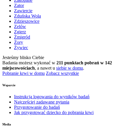
Zakopane
Zator
Zawiercie
Zduńska Wola
Zdzieszowice
Zelów
Zgierz
Żmigród
Żory
Żywiec
Jesteśmy blisko Ciebie
Badania możesz wykonać w
211 punktach pobrań w 142
miejscowościach
, a nawet u
siebie w domu
.
Pobranie krwi w domu
Zobacz wszystkie
Wsparcie
Instrukcja logowania do wyników badań
Najczęściej zadawane pytania
Przygotowanie do badań
Jak przygotować dziecko do pobrania krwi
Media