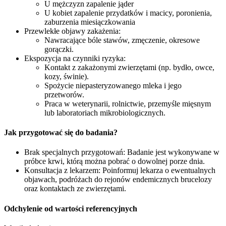
U mężczyzn zapalenie jąder
U kobiet zapalenie przydatków i macicy, poronienia,
zaburzenia miesiączkowania
Przewlekłe objawy zakażenia:
Nawracające bóle stawów, zmęczenie, okresowe
gorączki.
Ekspozycja na czynniki ryzyka:
Kontakt z zakażonymi zwierzętami (np. bydło, owce,
kozy, świnie).
Spożycie niepasteryzowanego mleka i jego
przetworów.
Praca w weterynarii, rolnictwie, przemyśle mięsnym
lub laboratoriach mikrobiologicznych.
Jak przygotować się do badania?
Brak specjalnych przygotowań: Badanie jest wykonywane w
próbce krwi, którą można pobrać o dowolnej porze dnia.
Konsultacja z lekarzem: Poinformuj lekarza o ewentualnych
objawach, podróżach do rejonów endemicznych brucelozy
oraz kontaktach ze zwierzętami.
Odchylenie od wartości referencyjnych