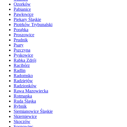
Ozorków
Pabianice
Pawłowice
Piekary Śląskie
Piotrków Trybunalski
Porąbka
Proszowice
Prudnik
Psary
Pszczyna
Pyskowice
Rabka Zdrój
Racibórz
Radlin
Radomsko
Radziejów
Radzionków
Rawa Mazowiecka
Rotmanka
Ruda Śląska
Rybnik
Siemianowice Śląskie
Skierniewice
Skoczów
Sosnowiec