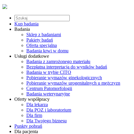
Kup badania
Badania
Sklep z badaniami
Pakiety badań
Oferta specjalna
Badania krwi w domu
Usługi dodatkowe
Badania z zamrożonego materiału
Bezpłatna interpretacja do wyników badań
Badania w trybie CITO
Pobieranie wymazów ginekologicznych
Pobieranie wymazów urogenitalnych u mężczyzn
Centrum Patomorfologii
Badania weterynaryjne
Oferty współpracy
Dla lekarza
Dla POZ i laboratorium
Dla firm
Dla Twojego biznesu
Punkty pobrań
Dla pacjenta