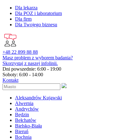
Dla lekarza
Dla POZ i laboratorium
Dla firm
Dla Twojego biznesu
+48 22 899 88 88
Masz problem z wyborem badania?
Skorzystaj z naszej infolinii.
Dni powszednie: 6:00 - 19:00
Soboty: 6:00 - 14:00
Kontakt
Aleksandrów Kujawski
Alwernia
Andrychów
Będzin
Bełchatów
Bielsko-Biała
Bieruń
Bochnia