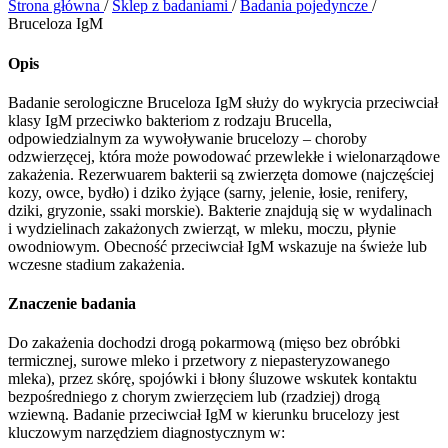
Strona główna
/
Sklep z badaniami
/
Badania pojedyncze
/
Bruceloza IgM
Opis
Badanie serologiczne Bruceloza IgM służy do wykrycia przeciwciał
klasy IgM przeciwko bakteriom z rodzaju Brucella,
odpowiedzialnym za wywoływanie brucelozy – choroby
odzwierzęcej, która może powodować przewlekłe i wielonarządowe
zakażenia. Rezerwuarem bakterii są zwierzęta domowe (najczęściej
kozy, owce, bydło) i dziko żyjące (sarny, jelenie, łosie, renifery,
dziki, gryzonie, ssaki morskie). Bakterie znajdują się w wydalinach
i wydzielinach zakażonych zwierząt, w mleku, moczu, płynie
owodniowym. Obecność przeciwciał IgM wskazuje na świeże lub
wczesne stadium zakażenia.
Znaczenie badania
Do zakażenia dochodzi drogą pokarmową (mięso bez obróbki
termicznej, surowe mleko i przetwory z niepasteryzowanego
mleka), przez skórę, spojówki i błony śluzowe wskutek kontaktu
bezpośredniego z chorym zwierzęciem lub (rzadziej) drogą
wziewną. Badanie przeciwciał IgM w kierunku brucelozy jest
kluczowym narzędziem diagnostycznym w: