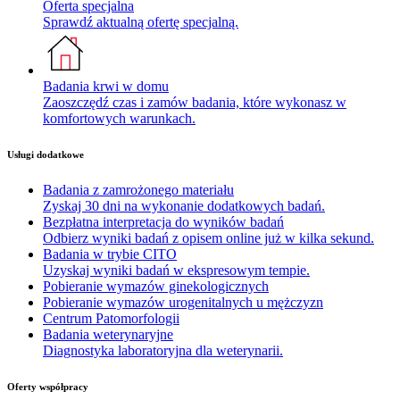
Oferta specjalna
Sprawdź aktualną ofertę specjalną.
Badania krwi w domu
Zaoszczędź czas i zamów badania, które wykonasz w
komfortowych warunkach.
Usługi dodatkowe
Badania z zamrożonego materiału
Zyskaj 30 dni na wykonanie dodatkowych badań.
Bezpłatna interpretacja do wyników badań
Odbierz wyniki badań z opisem online już w kilka sekund.
Badania w trybie CITO
Uzyskaj wyniki badań w ekspresowym tempie.
Pobieranie wymazów ginekologicznych
Pobieranie wymazów urogenitalnych u mężczyzn
Centrum Patomorfologii
Badania weterynaryjne
Diagnostyka laboratoryjna dla weterynarii.
Oferty współpracy