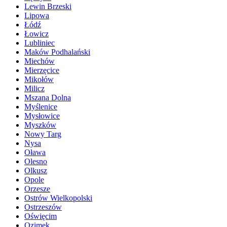
Lewin Brzeski
Lipowa
Łódź
Łowicz
Lubliniec
Maków Podhalański
Miechów
Mierzęcice
Mikołów
Milicz
Mszana Dolna
Myślenice
Mysłowice
Myszków
Nowy Targ
Nysa
Oława
Olesno
Olkusz
Opole
Orzesze
Ostrów Wielkopolski
Ostrzeszów
Oświęcim
Ozimek