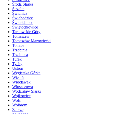
Środa Śląska
Strzelin
Świdnica
Świebodzice
Świerklaniec
Świętochłowice
Tarnowskie Góry
Tomaszew
Tomaszów Mazowiecki
Tomice
Trzebinia
Trzebnica
Turek
Tychy
Ustroń
Węgierska Górka
Wieluń
Włocławek
Włoszczowa
Wodzisław Śląski
Wojkowice
Wola
Wolbrom
Zabrze