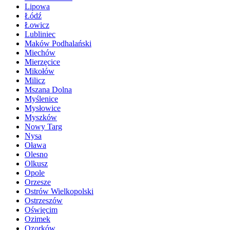
Lipowa
Łódź
Łowicz
Lubliniec
Maków Podhalański
Miechów
Mierzęcice
Mikołów
Milicz
Mszana Dolna
Myślenice
Mysłowice
Myszków
Nowy Targ
Nysa
Oława
Olesno
Olkusz
Opole
Orzesze
Ostrów Wielkopolski
Ostrzeszów
Oświęcim
Ozimek
Ozorków