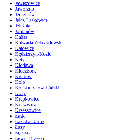
Jawiszowice
Jaworzno
Jędrzejów
Jelcz-Laskowice
Jeleśnia
Jordanów
Kalisz
Kalwaria Zebrzydowska
Katowice
Kędzierzyn-Koźle
Kęty
Kłodawa
Kluczbork
Knurów
Koło
Konstantynów Łódzki
Kozy
Krapkowice
Kruszwica
Krzeszowice
Łask
Łaziska Górne
Łazy
Łęczyca
Lewin Brzeski