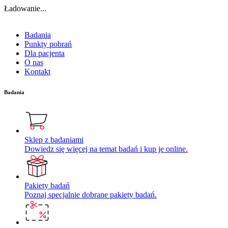
Ładowanie...
Badania
Punkty pobrań
Dla pacjenta
O nas
Kontakt
Badania
Sklep z badaniami
Dowiedz się więcej na temat badań i kup je online.
Pakiety badań
Poznaj specjalnie dobrane pakiety badań.