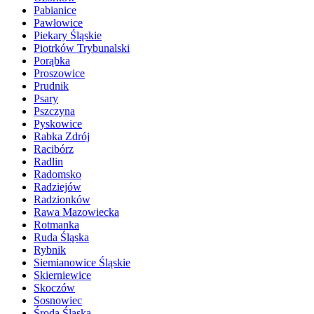
Pabianice
Pawłowice
Piekary Śląskie
Piotrków Trybunalski
Porąbka
Proszowice
Prudnik
Psary
Pszczyna
Pyskowice
Rabka Zdrój
Racibórz
Radlin
Radomsko
Radziejów
Radzionków
Rawa Mazowiecka
Rotmanka
Ruda Śląska
Rybnik
Siemianowice Śląskie
Skierniewice
Skoczów
Sosnowiec
Środa Śląska