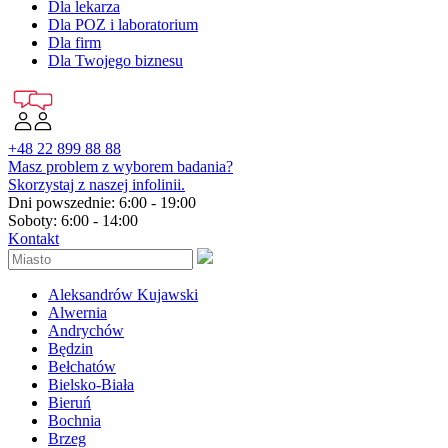
Dla lekarza
Dla POZ i laboratorium
Dla firm
Dla Twojego biznesu
+48 22 899 88 88
Masz problem z wyborem badania?
Skorzystaj z naszej infolinii.
Dni powszednie: 6:00 - 19:00
Soboty: 6:00 - 14:00
Kontakt
Aleksandrów Kujawski
Alwernia
Andrychów
Będzin
Bełchatów
Bielsko-Biała
Bieruń
Bochnia
Brzeg