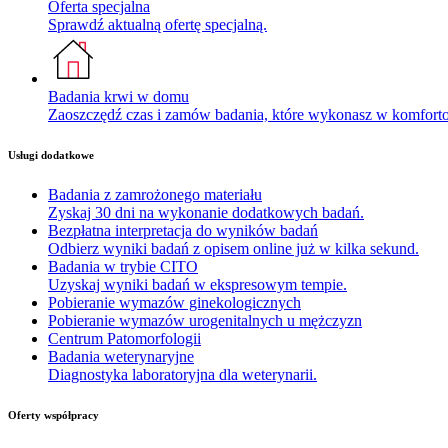
Oferta specjalna
Sprawdź aktualną ofertę specjalną.
Badania krwi w domu
Zaoszczędź czas i zamów badania, które wykonasz w komfor
Usługi dodatkowe
Badania z zamrożonego materiału
Zyskaj 30 dni na wykonanie dodatkowych badań.
Bezpłatna interpretacja do wyników badań
Odbierz wyniki badań z opisem online już w kilka sekund.
Badania w trybie CITO
Uzyskaj wyniki badań w ekspresowym tempie.
Pobieranie wymazów ginekologicznych
Pobieranie wymazów urogenitalnych u mężczyzn
Centrum Patomorfologii
Badania weterynaryjne
Diagnostyka laboratoryjna dla weterynarii.
Oferty współpracy