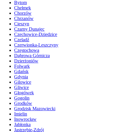
Bytom
Chełmek
Chorzów
Chrzanów
Cieszyn
Czarny Dunajec
Czechowice-Dziedzice
Czeladź
Czerwionka-Leszczyny
Częstochowa
Dąbrowa Górnicza
Dzierżoniów
Folwark
Gdańsk
Gdynia
Gilowice
Gliwice
Głogówek
Gogolin
Grodków
Grodzisk Mazowiecki
Imielin
Inowrocław
Jabłonka
Jastrzębie-Zdrój