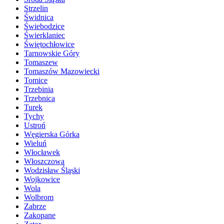
Strzelin
Świdnica
Świebodzice
Świerklaniec
Świętochłowice
Tarnowskie Góry
Tomaszew
Tomaszów Mazowiecki
Tomice
Trzebinia
Trzebnica
Turek
Tychy
Ustroń
Węgierska Górka
Wieluń
Włocławek
Włoszczowa
Wodzisław Śląski
Wojkowice
Wola
Wolbrom
Zabrze
Zakopane