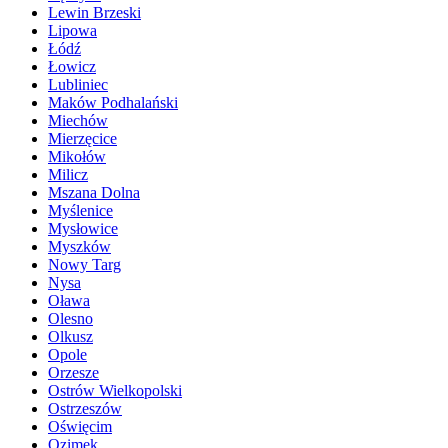
Lewin Brzeski
Lipowa
Łódź
Łowicz
Lubliniec
Maków Podhalański
Miechów
Mierzęcice
Mikołów
Milicz
Mszana Dolna
Myślenice
Mysłowice
Myszków
Nowy Targ
Nysa
Oława
Olesno
Olkusz
Opole
Orzesze
Ostrów Wielkopolski
Ostrzeszów
Oświęcim
Ozimek