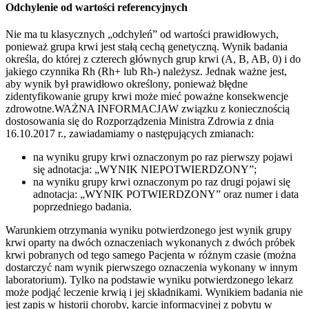
Odchylenie od wartości referencyjnych
Nie ma tu klasycznych „odchyleń” od wartości prawidłowych,
ponieważ grupa krwi jest stałą cechą genetyczną. Wynik badania
określa, do której z czterech głównych grup krwi (A, B, AB, 0) i do
jakiego czynnika Rh (Rh+ lub Rh-) należysz. Jednak ważne jest,
aby wynik był prawidłowo określony, ponieważ błędne
zidentyfikowanie grupy krwi może mieć poważne konsekwencje
zdrowotne.WAŻNA INFORMACJAW związku z koniecznością
dostosowania się do Rozporządzenia Ministra Zdrowia z dnia
16.10.2017 r., zawiadamiamy o następujących zmianach:
na wyniku grupy krwi oznaczonym po raz pierwszy pojawi
się adnotacja: „WYNIK NIEPOTWIERDZONY”;
na wyniku grupy krwi oznaczonym po raz drugi pojawi się
adnotacja: „WYNIK POTWIERDZONY” oraz numer i data
poprzedniego badania.
Warunkiem otrzymania wyniku potwierdzonego jest wynik grupy
krwi oparty na dwóch oznaczeniach wykonanych z dwóch próbek
krwi pobranych od tego samego Pacjenta w różnym czasie (można
dostarczyć nam wynik pierwszego oznaczenia wykonany w innym
laboratorium). Tylko na podstawie wyniku potwierdzonego lekarz
może podjąć leczenie krwią i jej składnikami. Wynikiem badania nie
jest zapis w historii choroby, karcie informacyjnej z pobytu w