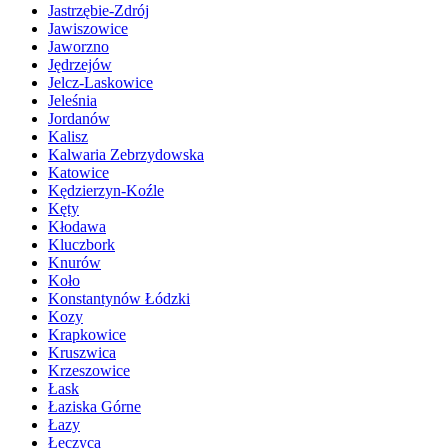
Jastrzębie-Zdrój
Jawiszowice
Jaworzno
Jędrzejów
Jelcz-Laskowice
Jeleśnia
Jordanów
Kalisz
Kalwaria Zebrzydowska
Katowice
Kędzierzyn-Koźle
Kęty
Kłodawa
Kluczbork
Knurów
Koło
Konstantynów Łódzki
Kozy
Krapkowice
Kruszwica
Krzeszowice
Łask
Łaziska Górne
Łazy
Łęczyca