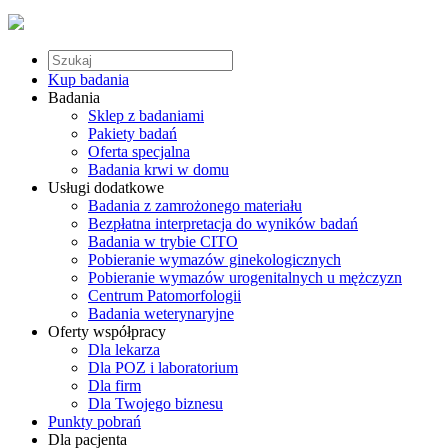
Kup badania
Badania
Sklep z badaniami
Pakiety badań
Oferta specjalna
Badania krwi w domu
Usługi dodatkowe
Badania z zamrożonego materiału
Bezpłatna interpretacja do wyników badań
Badania w trybie CITO
Pobieranie wymazów ginekologicznych
Pobieranie wymazów urogenitalnych u mężczyzn
Centrum Patomorfologii
Badania weterynaryjne
Oferty współpracy
Dla lekarza
Dla POZ i laboratorium
Dla firm
Dla Twojego biznesu
Punkty pobrań
Dla pacjenta