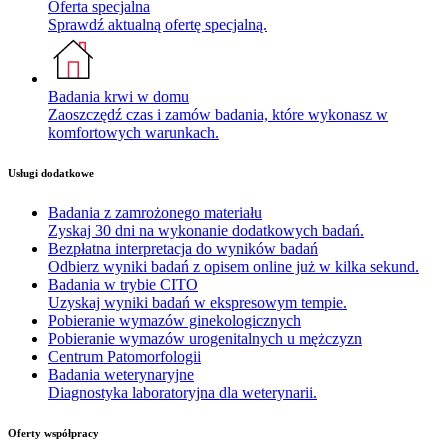
Oferta specjalna
Sprawdź aktualną ofertę specjalną.
Badania krwi w domu
Zaoszczędź czas i zamów badania, które wykonasz w
komfortowych warunkach.
Usługi dodatkowe
Badania z zamrożonego materiału
Zyskaj 30 dni na wykonanie dodatkowych badań.
Bezpłatna interpretacja do wyników badań
Odbierz wyniki badań z opisem online już w kilka sekund.
Badania w trybie CITO
Uzyskaj wyniki badań w ekspresowym tempie.
Pobieranie wymazów ginekologicznych
Pobieranie wymazów urogenitalnych u mężczyzn
Centrum Patomorfologii
Badania weterynaryjne
Diagnostyka laboratoryjna dla weterynarii.
Oferty współpracy