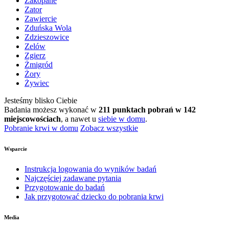
Zakopane
Zator
Zawiercie
Zduńska Wola
Zdzieszowice
Zelów
Zgierz
Żmigród
Żory
Żywiec
Jesteśmy blisko Ciebie
Badania możesz wykonać w
211 punktach pobrań w 142
miejscowościach
, a nawet u
siebie w domu
.
Pobranie krwi w domu
Zobacz wszystkie
Wsparcie
Instrukcja logowania do wyników badań
Najczęściej zadawane pytania
Przygotowanie do badań
Jak przygotować dziecko do pobrania krwi
Media