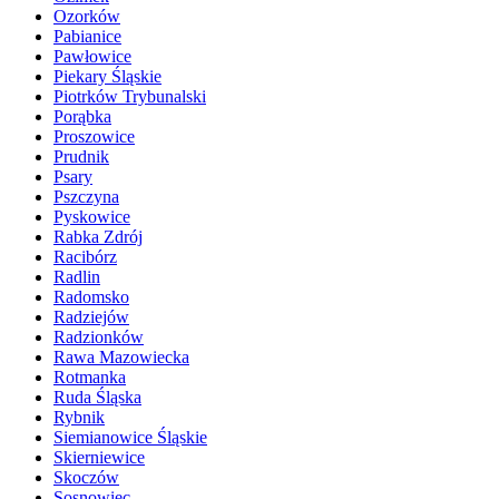
Ozorków
Pabianice
Pawłowice
Piekary Śląskie
Piotrków Trybunalski
Porąbka
Proszowice
Prudnik
Psary
Pszczyna
Pyskowice
Rabka Zdrój
Racibórz
Radlin
Radomsko
Radziejów
Radzionków
Rawa Mazowiecka
Rotmanka
Ruda Śląska
Rybnik
Siemianowice Śląskie
Skierniewice
Skoczów
Sosnowiec