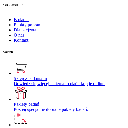
Ładowanie...
Badania
Punkty pobrań
Dla pacjenta
O nas
Kontakt
Badania
Sklep z badaniami
Dowiedz się więcej na temat badań i kup je online.
Pakiety badań
Poznaj specjalnie dobrane pakiety badań.