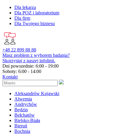
Dla lekarza
Dla POZ i laboratorium
Dla firm
Dla Twojego biznesu
+48 22 899 88 88
Masz problem z wyborem badania?
Skorzystaj z naszej infolinii.
Dni powszednie: 6:00 - 19:00
Soboty: 6:00 - 14:00
Kontakt
Aleksandrów Kujawski
Alwernia
Andrychów
Będzin
Bełchatów
Bielsko-Biała
Bieruń
Bochnia