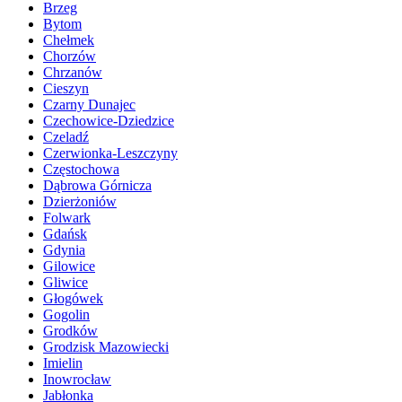
Brzeg
Bytom
Chełmek
Chorzów
Chrzanów
Cieszyn
Czarny Dunajec
Czechowice-Dziedzice
Czeladź
Czerwionka-Leszczyny
Częstochowa
Dąbrowa Górnicza
Dzierżoniów
Folwark
Gdańsk
Gdynia
Gilowice
Gliwice
Głogówek
Gogolin
Grodków
Grodzisk Mazowiecki
Imielin
Inowrocław
Jabłonka