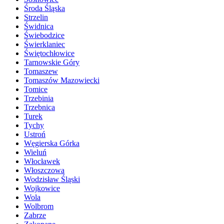
Środa Śląska
Strzelin
Świdnica
Świebodzice
Świerklaniec
Świętochłowice
Tarnowskie Góry
Tomaszew
Tomaszów Mazowiecki
Tomice
Trzebinia
Trzebnica
Turek
Tychy
Ustroń
Węgierska Górka
Wieluń
Włocławek
Włoszczowa
Wodzisław Śląski
Wojkowice
Wola
Wolbrom
Zabrze