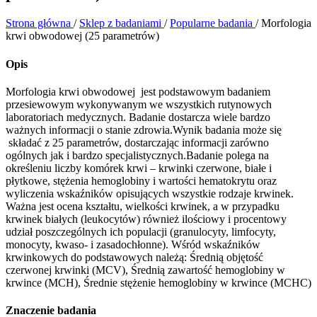
Strona główna
/
Sklep z badaniami
/
Popularne badania
/
Morfologia
krwi obwodowej (25 parametrów)
Opis
Morfologia krwi obwodowej jest podstawowym badaniem
przesiewowym wykonywanym we wszystkich rutynowych
laboratoriach medycznych. Badanie dostarcza wiele bardzo
ważnych informacji o stanie zdrowia.Wynik badania może się
składać z 25 parametrów, dostarczając informacji zarówno
ogólnych jak i bardzo specjalistycznych.Badanie polega na
określeniu liczby komórek krwi – krwinki czerwone, białe i
płytkowe, stężenia hemoglobiny i wartości hematokrytu oraz
wyliczenia wskaźników opisujących wszystkie rodzaje krwinek.
Ważna jest ocena kształtu, wielkości krwinek, a w przypadku
krwinek białych (leukocytów) również ilościowy i procentowy
udział poszczególnych ich populacji (granulocyty, limfocyty,
monocyty, kwaso- i zasadochłonne). Wśród wskaźników
krwinkowych do podstawowych należą: Średnią objętość
czerwonej krwinki (MCV), Średnią zawartość hemoglobiny w
krwince (MCH), Średnie stężenie hemoglobiny w krwince (MCHC)
Znaczenie badania