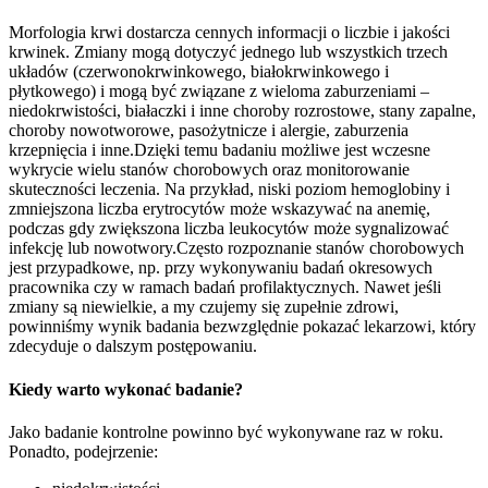
Morfologia krwi dostarcza cennych informacji o liczbie i jakości
krwinek. Zmiany mogą dotyczyć jednego lub wszystkich trzech
układów (czerwonokrwinkowego, białokrwinkowego i
płytkowego) i mogą być związane z wieloma zaburzeniami –
niedokrwistości, białaczki i inne choroby rozrostowe, stany zapalne,
choroby nowotworowe, pasożytnicze i alergie, zaburzenia
krzepnięcia i inne.Dzięki temu badaniu możliwe jest wczesne
wykrycie wielu stanów chorobowych oraz monitorowanie
skuteczności leczenia. Na przykład, niski poziom hemoglobiny i
zmniejszona liczba erytrocytów może wskazywać na anemię,
podczas gdy zwiększona liczba leukocytów może sygnalizować
infekcję lub nowotwory.Często rozpoznanie stanów chorobowych
jest przypadkowe, np. przy wykonywaniu badań okresowych
pracownika czy w ramach badań profilaktycznych. Nawet jeśli
zmiany są niewielkie, a my czujemy się zupełnie zdrowi,
powinniśmy wynik badania bezwzględnie pokazać lekarzowi, który
zdecyduje o dalszym postępowaniu.
Kiedy warto wykonać badanie?
Jako badanie kontrolne powinno być wykonywane raz w roku.
Ponadto, podejrzenie: