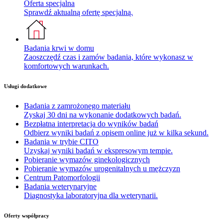
Oferta specjalna
Sprawdź aktualną ofertę specjalną.
Badania krwi w domu
Zaoszczędź czas i zamów badania, które wykonasz w
komfortowych warunkach.
Usługi dodatkowe
Badania z zamrożonego materiału
Zyskaj 30 dni na wykonanie dodatkowych badań.
Bezpłatna interpretacja do wyników badań
Odbierz wyniki badań z opisem online już w kilka sekund.
Badania w trybie CITO
Uzyskaj wyniki badań w ekspresowym tempie.
Pobieranie wymazów ginekologicznych
Pobieranie wymazów urogenitalnych u mężczyzn
Centrum Patomorfologii
Badania weterynaryjne
Diagnostyka laboratoryjna dla weterynarii.
Oferty współpracy