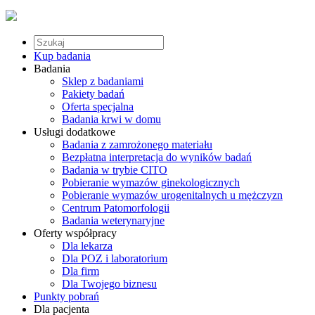
Kup badania
Badania
Sklep z badaniami
Pakiety badań
Oferta specjalna
Badania krwi w domu
Usługi dodatkowe
Badania z zamrożonego materiału
Bezpłatna interpretacja do wyników badań
Badania w trybie CITO
Pobieranie wymazów ginekologicznych
Pobieranie wymazów urogenitalnych u mężczyzn
Centrum Patomorfologii
Badania weterynaryjne
Oferty współpracy
Dla lekarza
Dla POZ i laboratorium
Dla firm
Dla Twojego biznesu
Punkty pobrań
Dla pacjenta