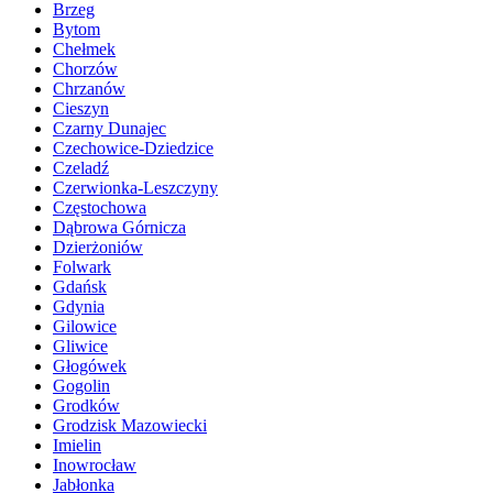
Brzeg
Bytom
Chełmek
Chorzów
Chrzanów
Cieszyn
Czarny Dunajec
Czechowice-Dziedzice
Czeladź
Czerwionka-Leszczyny
Częstochowa
Dąbrowa Górnicza
Dzierżoniów
Folwark
Gdańsk
Gdynia
Gilowice
Gliwice
Głogówek
Gogolin
Grodków
Grodzisk Mazowiecki
Imielin
Inowrocław
Jabłonka