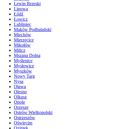
Lewin Brzeski
Lipowa
Łódź
Łowicz
Lubliniec
Maków Podhalański
Miechów
Mierzęcice
Mikołów
Milicz
Mszana Dolna
Myślenice
Mysłowice
Myszków
Nowy Targ
Nysa
Oława
Olesno
Olkusz
Opole
Orzesze
Ostrów Wielkopolski
Ostrzeszów
Oświęcim
Ozimek