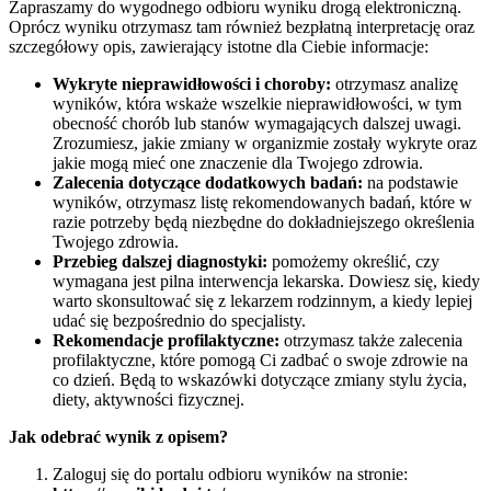
Zapraszamy do wygodnego odbioru wyniku drogą elektroniczną.
Oprócz wyniku otrzymasz tam również bezpłatną interpretację oraz
szczegółowy opis, zawierający istotne dla Ciebie informacje:
Wykryte nieprawidłowości i choroby:
otrzymasz analizę
wyników, która wskaże wszelkie nieprawidłowości, w tym
obecność chorób lub stanów wymagających dalszej uwagi.
Zrozumiesz, jakie zmiany w organizmie zostały wykryte oraz
jakie mogą mieć one znaczenie dla Twojego zdrowia.
Zalecenia dotyczące dodatkowych badań:
na podstawie
wyników, otrzymasz listę rekomendowanych badań, które w
razie potrzeby będą niezbędne do dokładniejszego określenia
Twojego zdrowia.
Przebieg dalszej diagnostyki:
pomożemy określić, czy
wymagana jest pilna interwencja lekarska. Dowiesz się, kiedy
warto skonsultować się z lekarzem rodzinnym, a kiedy lepiej
udać się bezpośrednio do specjalisty.
Rekomendacje profilaktyczne:
otrzymasz także zalecenia
profilaktyczne, które pomogą Ci zadbać o swoje zdrowie na
co dzień. Będą to wskazówki dotyczące zmiany stylu życia,
diety, aktywności fizycznej.
Jak odebrać wynik z opisem?
Zaloguj się do portalu odbioru wyników na stronie: