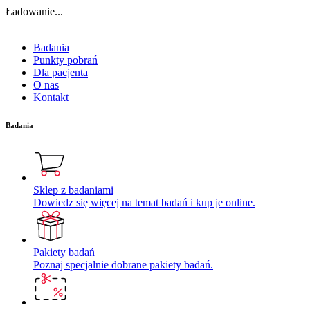
Ładowanie...
Badania
Punkty pobrań
Dla pacjenta
O nas
Kontakt
Badania
Sklep z badaniami
Dowiedz się więcej na temat badań i kup je online.
Pakiety badań
Poznaj specjalnie dobrane pakiety badań.