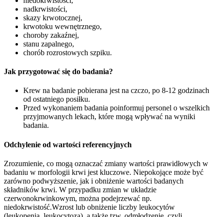
niedokrwistości,
nadkrwistości,
skazy krwotocznej,
krwotoku wewnętrznego,
choroby zakaźnej,
stanu zapalnego,
chorób rozrostowych szpiku.
Jak przygotować się do badania?
Krew na badanie pobierana jest na czczo, po 8-12 godzinach
od ostatniego posiłku.
Przed wykonaniem badania poinformuj personel o wszelkich
przyjmowanych lekach, które mogą wpływać na wyniki
badania.
Odchylenie od wartości referencyjnych
Zrozumienie, co mogą oznaczać zmiany wartości prawidłowych w
badaniu w morfologii krwi jest kluczowe. Niepokojące może być
zarówno podwyższenie, jak i obniżenie wartości badanych
składników krwi. W przypadku zmian w układzie
czerwonokrwinkowym, można podejrzewać np.
niedokrwistość.Wzrost lub obniżenie liczby leukocytów
(leukopenia, leukocytoza), a także tzw. odmłodzenie, czyli