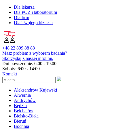
Dla lekarza
Dla POZ i laboratorium
Dla firm
Dla Twojego biznesu
+48 22 899 88 88
Masz problem z wyborem badania?
Skorzystaj z naszej infolinii.
Dni powszednie: 6:00 - 19:00
Soboty: 6:00 - 14:00
Kontakt
Aleksandrów Kujawski
Alwernia
Andrychów
Będzin
Bełchatów
Bielsko-Biała
Bieruń
Bochnia