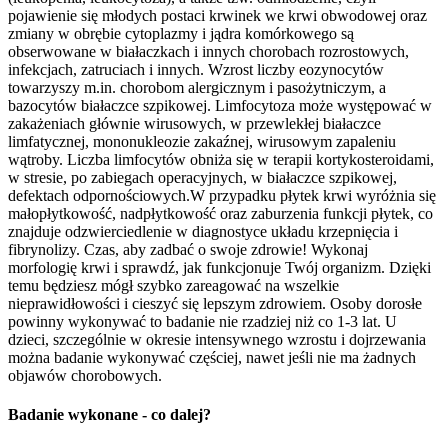
pojawienie się młodych postaci krwinek we krwi obwodowej oraz
zmiany w obrębie cytoplazmy i jądra komórkowego są
obserwowane w białaczkach i innych chorobach rozrostowych,
infekcjach, zatruciach i innych. Wzrost liczby eozynocytów
towarzyszy m.in. chorobom alergicznym i pasożytniczym, a
bazocytów białaczce szpikowej. Limfocytoza może występować w
zakażeniach głównie wirusowych, w przewlekłej białaczce
limfatycznej, mononukleozie zakaźnej, wirusowym zapaleniu
wątroby. Liczba limfocytów obniża się w terapii kortykosteroidami,
w stresie, po zabiegach operacyjnych, w białaczce szpikowej,
defektach odpornościowych.W przypadku płytek krwi wyróżnia się
małopłytkowość, nadpłytkowość oraz zaburzenia funkcji płytek, co
znajduje odzwierciedlenie w diagnostyce układu krzepnięcia i
fibrynolizy. Czas, aby zadbać o swoje zdrowie! Wykonaj
morfologię krwi i sprawdź, jak funkcjonuje Twój organizm. Dzięki
temu będziesz mógł szybko zareagować na wszelkie
nieprawidłowości i cieszyć się lepszym zdrowiem. Osoby dorosłe
powinny wykonywać to badanie nie rzadziej niż co 1-3 lat. U
dzieci, szczególnie w okresie intensywnego wzrostu i dojrzewania
można badanie wykonywać częściej, nawet jeśli nie ma żadnych
objawów chorobowych.
Badanie wykonane - co dalej?