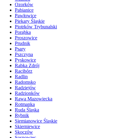
Ozorków
Pabianice
Pawłowice
Piekary Śląskie
Piotrków Trybunalski
Porąbka
Proszowice
Prudnik
Psary
Pszczyna
Pyskowice
Rabka Zdrój
Racibórz
Radlin
Radomsko
Radziejów
Radzionków
Rawa Mazowiecka
Rotmanka
Ruda Śląska
Rybnik
Siemianowice Śląskie
Skierniewice
Skoczów
Sosnowiec