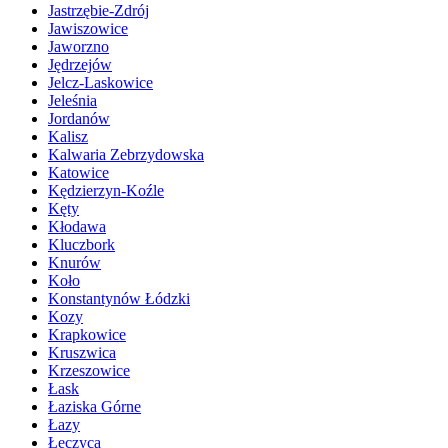
Jastrzębie-Zdrój
Jawiszowice
Jaworzno
Jędrzejów
Jelcz-Laskowice
Jeleśnia
Jordanów
Kalisz
Kalwaria Zebrzydowska
Katowice
Kędzierzyn-Koźle
Kęty
Kłodawa
Kluczbork
Knurów
Koło
Konstantynów Łódzki
Kozy
Krapkowice
Kruszwica
Krzeszowice
Łask
Łaziska Górne
Łazy
Łęczyca