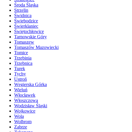
Środa Śląska
Strzelin
Świdnica
Świebodzice
Świerklaniec
Świętochłowice
Tarnowskie Góry
Tomaszew
Tomaszów Mazowiecki
Tomice
Trzebinia
Trzebnica
Turek
Tychy
Ustroń
Węgierska Górka
Wieluń
Włocławek
Włoszczowa
Wodzisław Śląski
Wojkowice
Wola
Wolbrom
Zabrze