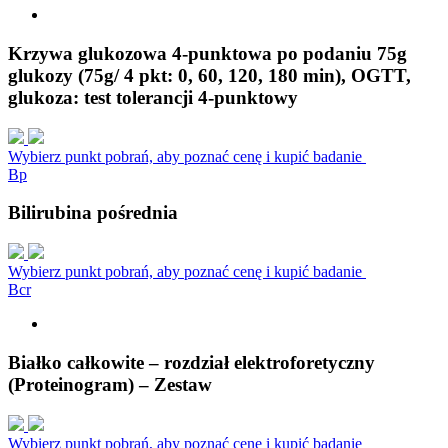
Krzywa glukozowa 4-punktowa po podaniu 75g
glukozy (75g/ 4 pkt: 0, 60, 120, 180 min), OGTT,
glukoza: test tolerancji 4-punktowy
Wybierz punkt pobrań, aby poznać cenę i kupić badanie
B
p
Bilirubina pośrednia
Wybierz punkt pobrań, aby poznać cenę i kupić badanie
B
c
r
Białko całkowite – rozdział elektroforetyczny
(Proteinogram) – Zestaw
Wybierz punkt pobrań, aby poznać cenę i kupić badanie