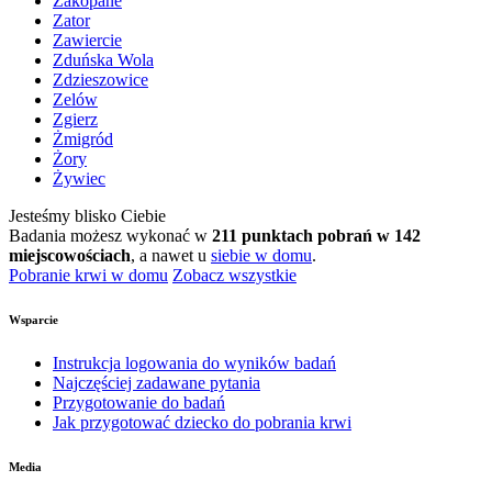
Zakopane
Zator
Zawiercie
Zduńska Wola
Zdzieszowice
Zelów
Zgierz
Żmigród
Żory
Żywiec
Jesteśmy blisko Ciebie
Badania możesz wykonać w
211 punktach pobrań w 142
miejscowościach
, a nawet u
siebie w domu
.
Pobranie krwi w domu
Zobacz wszystkie
Wsparcie
Instrukcja logowania do wyników badań
Najczęściej zadawane pytania
Przygotowanie do badań
Jak przygotować dziecko do pobrania krwi
Media