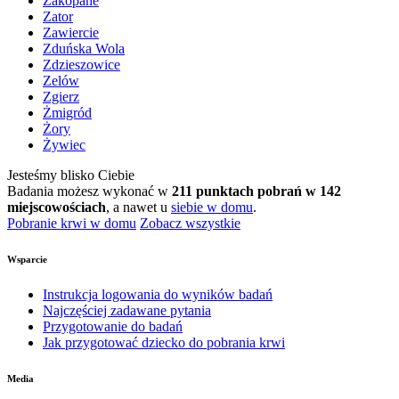
Zakopane
Zator
Zawiercie
Zduńska Wola
Zdzieszowice
Zelów
Zgierz
Żmigród
Żory
Żywiec
Jesteśmy blisko Ciebie
Badania możesz wykonać w
211 punktach pobrań w 142
miejscowościach
, a nawet u
siebie w domu
.
Pobranie krwi w domu
Zobacz wszystkie
Wsparcie
Instrukcja logowania do wyników badań
Najczęściej zadawane pytania
Przygotowanie do badań
Jak przygotować dziecko do pobrania krwi
Media