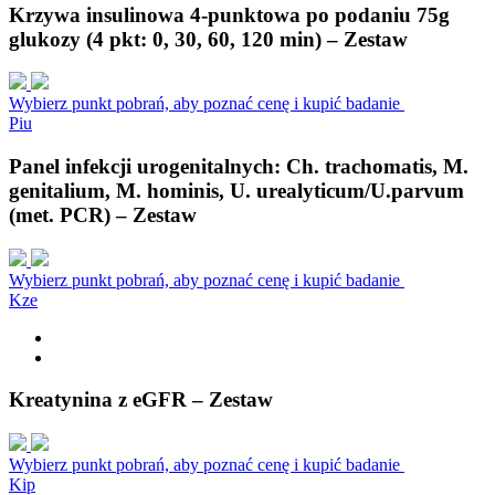
Krzywa insulinowa 4-punktowa po podaniu 75g
glukozy (4 pkt: 0, 30, 60, 120 min) – Zestaw
Wybierz punkt pobrań, aby poznać cenę i kupić badanie
P
i
u
Panel infekcji urogenitalnych: Ch. trachomatis, M.
genitalium, M. hominis, U. urealyticum/U.parvum
(met. PCR) – Zestaw
Wybierz punkt pobrań, aby poznać cenę i kupić badanie
K
z
e
Kreatynina z eGFR – Zestaw
Wybierz punkt pobrań, aby poznać cenę i kupić badanie
K
i
p