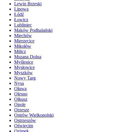
Lewin Brzeski
Lipowa
Łódź
Łowicz
Lubliniec
Maków Podhalański
Miechów
Mierzęcice
Mikołów
Milicz
Mszana Dolna
Myślenice
Mysłowice
Myszków
Nowy Targ
Nysa
Oława
Olesno
Olkusz
Opole
Orzesze
Ostrów Wielkopolski
Ostrzeszów
Oświęcim
Ozimek