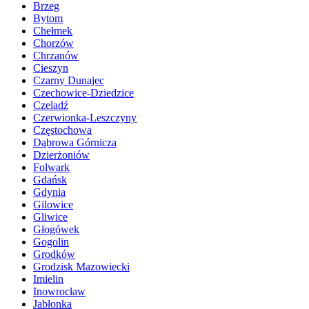
Brzeg
Bytom
Chełmek
Chorzów
Chrzanów
Cieszyn
Czarny Dunajec
Czechowice-Dziedzice
Czeladź
Czerwionka-Leszczyny
Częstochowa
Dąbrowa Górnicza
Dzierżoniów
Folwark
Gdańsk
Gdynia
Gilowice
Gliwice
Głogówek
Gogolin
Grodków
Grodzisk Mazowiecki
Imielin
Inowrocław
Jabłonka