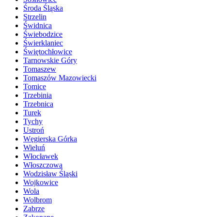
Środa Śląska
Strzelin
Świdnica
Świebodzice
Świerklaniec
Świętochłowice
Tarnowskie Góry
Tomaszew
Tomaszów Mazowiecki
Tomice
Trzebinia
Trzebnica
Turek
Tychy
Ustroń
Węgierska Górka
Wieluń
Włocławek
Włoszczowa
Wodzisław Śląski
Wojkowice
Wola
Wolbrom
Zabrze