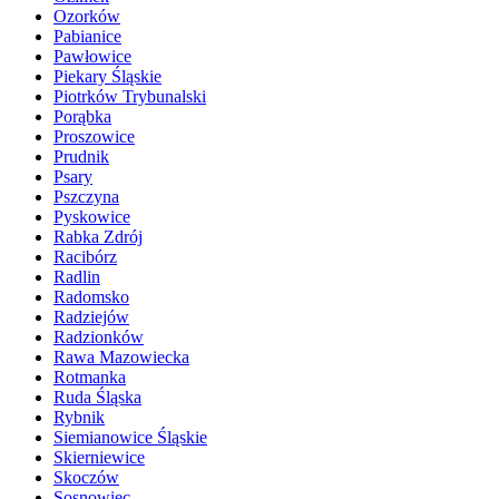
Ozorków
Pabianice
Pawłowice
Piekary Śląskie
Piotrków Trybunalski
Porąbka
Proszowice
Prudnik
Psary
Pszczyna
Pyskowice
Rabka Zdrój
Racibórz
Radlin
Radomsko
Radziejów
Radzionków
Rawa Mazowiecka
Rotmanka
Ruda Śląska
Rybnik
Siemianowice Śląskie
Skierniewice
Skoczów
Sosnowiec