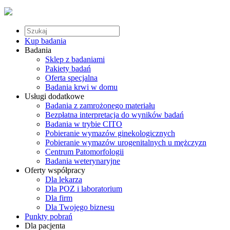
Kup badania
Badania
Sklep z badaniami
Pakiety badań
Oferta specjalna
Badania krwi w domu
Usługi dodatkowe
Badania z zamrożonego materiału
Bezpłatna interpretacja do wyników badań
Badania w trybie CITO
Pobieranie wymazów ginekologicznych
Pobieranie wymazów urogenitalnych u mężczyzn
Centrum Patomorfologii
Badania weterynaryjne
Oferty współpracy
Dla lekarza
Dla POZ i laboratorium
Dla firm
Dla Twojego biznesu
Punkty pobrań
Dla pacjenta