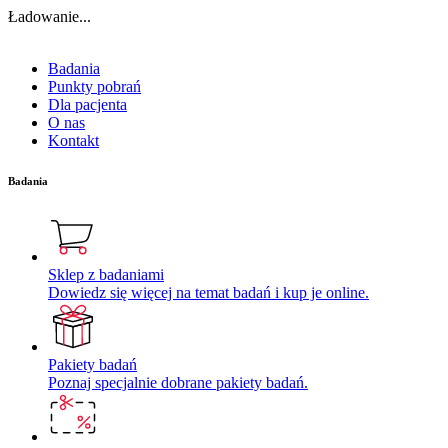
Ładowanie...
Badania
Punkty pobrań
Dla pacjenta
O nas
Kontakt
Badania
Sklep z badaniami
Dowiedz się więcej na temat badań i kup je online.
Pakiety badań
Poznaj specjalnie dobrane pakiety badań.