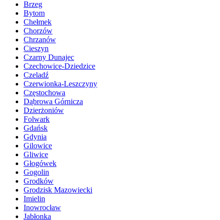
Brzeg
Bytom
Chełmek
Chorzów
Chrzanów
Cieszyn
Czarny Dunajec
Czechowice-Dziedzice
Czeladź
Czerwionka-Leszczyny
Częstochowa
Dąbrowa Górnicza
Dzierżoniów
Folwark
Gdańsk
Gdynia
Gilowice
Gliwice
Głogówek
Gogolin
Grodków
Grodzisk Mazowiecki
Imielin
Inowrocław
Jabłonka