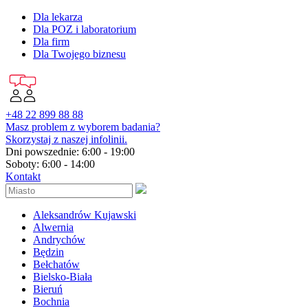
Dla lekarza
Dla POZ i laboratorium
Dla firm
Dla Twojego biznesu
+48 22 899 88 88
Masz problem z wyborem badania?
Skorzystaj z naszej infolinii.
Dni powszednie: 6:00 - 19:00
Soboty: 6:00 - 14:00
Kontakt
Aleksandrów Kujawski
Alwernia
Andrychów
Będzin
Bełchatów
Bielsko-Biała
Bieruń
Bochnia