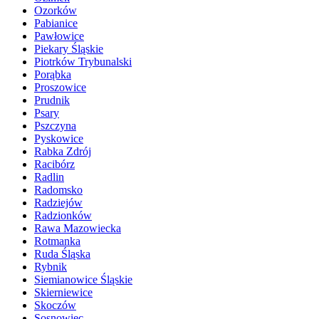
Ozorków
Pabianice
Pawłowice
Piekary Śląskie
Piotrków Trybunalski
Porąbka
Proszowice
Prudnik
Psary
Pszczyna
Pyskowice
Rabka Zdrój
Racibórz
Radlin
Radomsko
Radziejów
Radzionków
Rawa Mazowiecka
Rotmanka
Ruda Śląska
Rybnik
Siemianowice Śląskie
Skierniewice
Skoczów
Sosnowiec