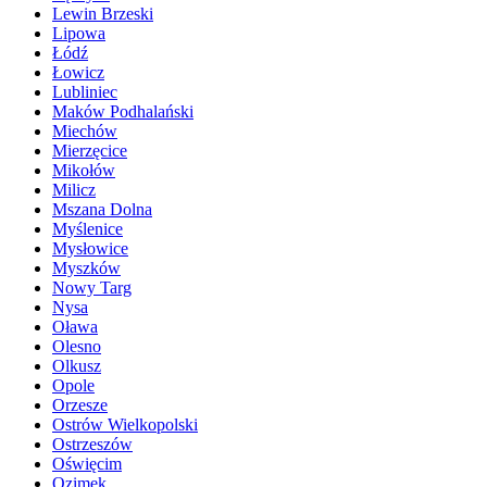
Lewin Brzeski
Lipowa
Łódź
Łowicz
Lubliniec
Maków Podhalański
Miechów
Mierzęcice
Mikołów
Milicz
Mszana Dolna
Myślenice
Mysłowice
Myszków
Nowy Targ
Nysa
Oława
Olesno
Olkusz
Opole
Orzesze
Ostrów Wielkopolski
Ostrzeszów
Oświęcim
Ozimek