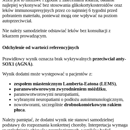
najlepiej wykonywać bez stosowania glikokortykosteroidów oraz
leków immunosupresyjnych przez co najmniej 6 tygodni przed
pobraniem materiału, ponieważ mogą one wpływać na poziom
autoprzeciwciał.
Nie należy samodzielnie odstawiać leków bez konsultacji z
lekarzem prowadzącym.
Odchylenie od wartości referencyjnych
Prawidłowy wynik oznacza brak wykrywalnych
przeciwciał anty-
SOX1 (AGNA)
.
Wynik dodatni może występować u pacjentów z:
zespołem miastenicznym Lamberta-Eatona (LEMS)
,
paranowotworowym zwyrodnieniem móżdżku
,
paranowotworowymi neuropatiami,
wybranymi neuropatiami o podłożu autoimmunologicznym,
nowotworami, szczególnie
drobnokomórkowym rakiem
płuca
.
Należy pamiętać, że dodatni wynik nie stanowi samodzielnej
podstawy do rozpoznania konkretnej choroby. Interpretacja wymaga