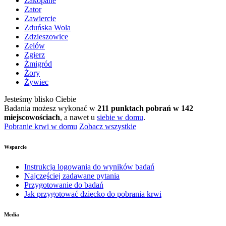
Zakopane
Zator
Zawiercie
Zduńska Wola
Zdzieszowice
Zelów
Zgierz
Żmigród
Żory
Żywiec
Jesteśmy blisko Ciebie
Badania możesz wykonać w
211 punktach pobrań w 142
miejscowościach
, a nawet u
siebie w domu
.
Pobranie krwi w domu
Zobacz wszystkie
Wsparcie
Instrukcja logowania do wyników badań
Najczęściej zadawane pytania
Przygotowanie do badań
Jak przygotować dziecko do pobrania krwi
Media