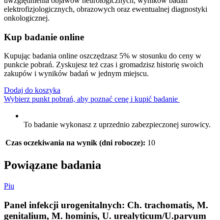
uwzględnienia objawów neurologicznych, wyników badań
elektrofizjologicznych, obrazowych oraz ewentualnej diagnostyki
onkologicznej.
Kup badanie online
Kupując badania online oszczędzasz 5% w stosunku do ceny w
punkcie pobrań. Zyskujesz też czas i gromadzisz historię swoich
zakupów i wyników badań w jednym miejscu.
Dodaj do koszyka
Wybierz punkt pobrań, aby poznać cenę i kupić badanie
To badanie wykonasz z uprzednio zabezpieczonej surowicy.
Czas oczekiwania na wynik (dni robocze):
10
Powiązane badania
P
i
u
Panel infekcji urogenitalnych: Ch. trachomatis, M.
genitalium, M. hominis, U. urealyticum/U.parvum