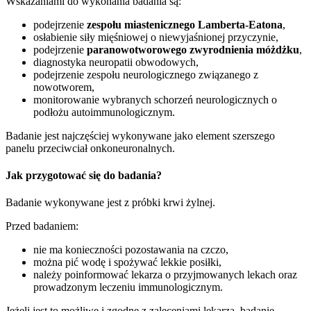
Wskazaniami do wykonania badania są:
podejrzenie
zespołu miastenicznego Lamberta-Eatona
,
osłabienie siły mięśniowej o niewyjaśnionej przyczynie,
podejrzenie
paranowotworowego zwyrodnienia móżdżku
,
diagnostyka neuropatii obwodowych,
podejrzenie zespołu neurologicznego związanego z
nowotworem,
monitorowanie wybranych schorzeń neurologicznych o
podłożu autoimmunologicznym.
Badanie jest najczęściej wykonywane jako element szerszego
panelu przeciwciał onkoneuronalnych.
Jak przygotować się do badania?
Badanie wykonywane jest z próbki krwi żylnej.
Przed badaniem:
nie ma konieczności pozostawania na czczo,
można pić wodę i spożywać lekkie posiłki,
należy poinformować lekarza o przyjmowanych lekach oraz
prowadzonym leczeniu immunologicznym.
Jeżeli jest to możliwe i zgodne z zaleceniami lekarza, badanie