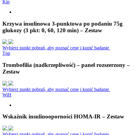
K
i
p
Krzywa insulinowa 3-punktowa po podaniu 75g
glukozy (3 pkt: 0, 60, 120 min) – Zestaw
Wybierz punkt pobrań, aby poznać cenę i kupić badanie
T
n
p
Trombofilia (nadkrzepliwość) – panel rozszerzony –
Zestaw
Wybierz punkt pobrań, aby poznać cenę i kupić badanie
W
i
H
Wskaźnik insulinooporności HOMA-IR – Zestaw
Wybierz punkt pobrań, aby poznać cenę i kupić badanie