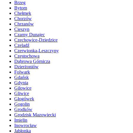
Brzeg
Bytom
Chełmek
Chorzów
Chrzanów
Cieszyn
Czarny Dunajec
Czechowice-Dziedzice
Czeladź
Czerwionka-Leszczyny
Częstochowa
Dąbrowa Górnicza
Dzierżoniów
Folwark
Gdańsk
Gdynia
Gilowice
Gliwice
Głogówek
Gogolin
Grodków
Grodzisk Mazowiecki
Imielin
Inowrocław
Jabłonka