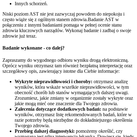
Innych schorzeń.
Niski poziom AST nie jest zazwyczaj powodem do niepokoju i
często wiąże się z ogólnym stanem zdrowia.Badanie AST w
połączeniu z innymi badaniami pomaga w pełnej ocenie stanu
zdrowia kluczowych narządów. Wykonaj badanie i zadbaj o swoje
zdrowie już teraz.
Badanie wykonane - co dalej?
Zapraszamy do wygodnego odbioru wyniku drogą elektroniczną.
Oprócz wyniku otrzymasz tam również bezpłatną interpretację oraz
szczegółowy opis, zawierający istotne dla Ciebie informacje:
Wykryte nieprawidłowości i choroby:
otrzymasz analizę
wyników, która wskaże wszelkie nieprawidłowości, w tym
obecność chorób lub stanów wymagających dalszej uwagi.
Zrozumiesz, jakie zmiany w organizmie zostały wykryte oraz
jakie mogą mieć one znaczenie dla Twojego zdrowia.
Zalecenia dotyczące dodatkowych badań:
na podstawie
wyników, otrzymasz listę rekomendowanych badań, które w
razie potrzeby będą niezbędne do dokładniejszego określenia
Twojego zdrowia.
Przebieg dalszej diagnostyki:
pomożemy określić, czy
wymagana jest pilna interwencja lekarska. Dowiesz się, kiedy