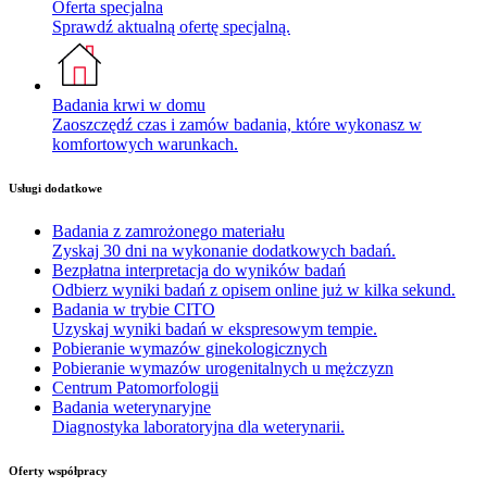
Oferta specjalna
Sprawdź aktualną ofertę specjalną.
Badania krwi w domu
Zaoszczędź czas i zamów badania, które wykonasz w
komfortowych warunkach.
Usługi dodatkowe
Badania z zamrożonego materiału
Zyskaj 30 dni na wykonanie dodatkowych badań.
Bezpłatna interpretacja do wyników badań
Odbierz wyniki badań z opisem online już w kilka sekund.
Badania w trybie CITO
Uzyskaj wyniki badań w ekspresowym tempie.
Pobieranie wymazów ginekologicznych
Pobieranie wymazów urogenitalnych u mężczyzn
Centrum Patomorfologii
Badania weterynaryjne
Diagnostyka laboratoryjna dla weterynarii.
Oferty współpracy