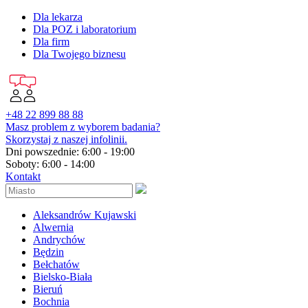
Dla lekarza
Dla POZ i laboratorium
Dla firm
Dla Twojego biznesu
+48 22 899 88 88
Masz problem z wyborem badania?
Skorzystaj z naszej infolinii.
Dni powszednie: 6:00 - 19:00
Soboty: 6:00 - 14:00
Kontakt
Aleksandrów Kujawski
Alwernia
Andrychów
Będzin
Bełchatów
Bielsko-Biała
Bieruń
Bochnia