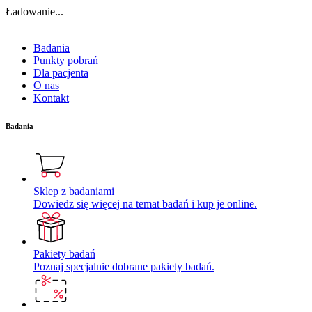
Ładowanie...
Badania
Punkty pobrań
Dla pacjenta
O nas
Kontakt
Badania
Sklep z badaniami
Dowiedz się więcej na temat badań i kup je online.
Pakiety badań
Poznaj specjalnie dobrane pakiety badań.