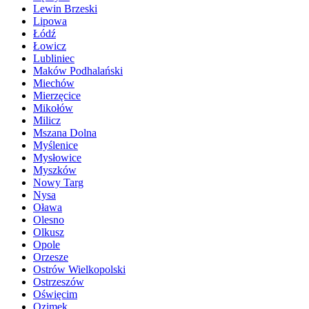
Lewin Brzeski
Lipowa
Łódź
Łowicz
Lubliniec
Maków Podhalański
Miechów
Mierzęcice
Mikołów
Milicz
Mszana Dolna
Myślenice
Mysłowice
Myszków
Nowy Targ
Nysa
Oława
Olesno
Olkusz
Opole
Orzesze
Ostrów Wielkopolski
Ostrzeszów
Oświęcim
Ozimek