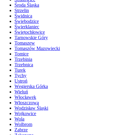
Środa Śląska
Strzelin
Świdnica
Świebodzice
Świerklaniec
Świętochłowice
Tarnowskie Góry
Tomaszew
Tomaszów Mazowiecki
Tomice
Trzebinia
Trzebnica
Turek
Tychy
Ustroń
Węgierska Górka
Wieluń
Włocławek
Włoszczowa
Wodzisław Śląski
Wojkowice
Wola
Wolbrom
Zabrze