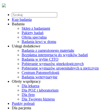
Kup badania
Badania
Sklep z badaniami
Pakiety badań
Oferta specjalna
Badania krwi w domu
Usługi dodatkowe
Badania z zamrożonego materiału
Bezpłatna interpretacja do wyników badań
Badania w trybie CITO
Pobieranie wymazów ginekologicznych
Pobieranie wymazów urogenitalnych u mężczyzn
Centrum Patomorfologii
Badania weterynaryjne
Oferty współpracy
Dla lekarza
Dla POZ i laboratorium
Dla firm
Dla Twojego biznesu
Punkty pobrań
Dla pacjenta