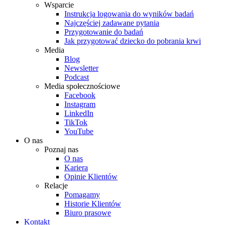
Wsparcie
Instrukcja logowania do wyników badań
Najczęściej zadawane pytania
Przygotowanie do badań
Jak przygotować dziecko do pobrania krwi
Media
Blog
Newsletter
Podcast
Media społecznościowe
Facebook
Instagram
LinkedIn
TikTok
YouTube
O nas
Poznaj nas
O nas
Kariera
Opinie Klientów
Relacje
Pomagamy
Historie Klientów
Biuro prasowe
Kontakt