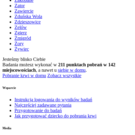
Zakopane
Zator
Zawiercie
Zduńska Wola
Zdzieszowice
Zelów
Zgierz
Żmigród
Żory
Żywiec
Jesteśmy blisko Ciebie
Badania możesz wykonać w
211 punktach pobrań w 142
miejscowościach
, a nawet u
siebie w domu
.
Pobranie krwi w domu
Zobacz wszystkie
Wsparcie
Instrukcja logowania do wyników badań
Najczęściej zadawane pytania
Przygotowanie do badań
Jak przygotować dziecko do pobrania krwi
Media