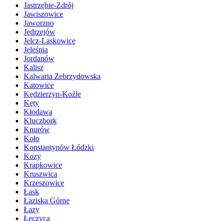
Jastrzębie-Zdrój
Jawiszowice
Jaworzno
Jędrzejów
Jelcz-Laskowice
Jeleśnia
Jordanów
Kalisz
Kalwaria Zebrzydowska
Katowice
Kędzierzyn-Koźle
Kęty
Kłodawa
Kluczbork
Knurów
Koło
Konstantynów Łódzki
Kozy
Krapkowice
Kruszwica
Krzeszowice
Łask
Łaziska Górne
Łazy
Łęczyca