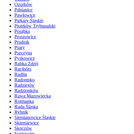
Ozorków
Pabianice
Pawłowice
Piekary Śląskie
Piotrków Trybunalski
Porąbka
Proszowice
Prudnik
Psary
Pszczyna
Pyskowice
Rabka Zdrój
Racibórz
Radlin
Radomsko
Radziejów
Radzionków
Rawa Mazowiecka
Rotmanka
Ruda Śląska
Rybnik
Siemianowice Śląskie
Skierniewice
Skoczów
Sosnowiec