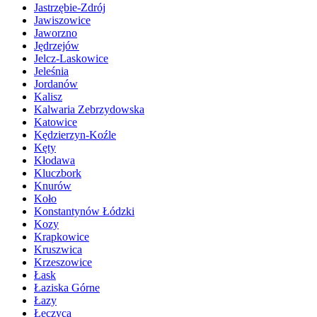
Jastrzębie-Zdrój
Jawiszowice
Jaworzno
Jędrzejów
Jelcz-Laskowice
Jeleśnia
Jordanów
Kalisz
Kalwaria Zebrzydowska
Katowice
Kędzierzyn-Koźle
Kęty
Kłodawa
Kluczbork
Knurów
Koło
Konstantynów Łódzki
Kozy
Krapkowice
Kruszwica
Krzeszowice
Łask
Łaziska Górne
Łazy
Łęczyca