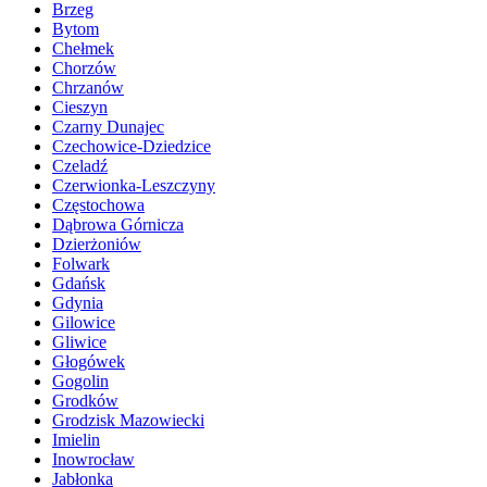
Brzeg
Bytom
Chełmek
Chorzów
Chrzanów
Cieszyn
Czarny Dunajec
Czechowice-Dziedzice
Czeladź
Czerwionka-Leszczyny
Częstochowa
Dąbrowa Górnicza
Dzierżoniów
Folwark
Gdańsk
Gdynia
Gilowice
Gliwice
Głogówek
Gogolin
Grodków
Grodzisk Mazowiecki
Imielin
Inowrocław
Jabłonka