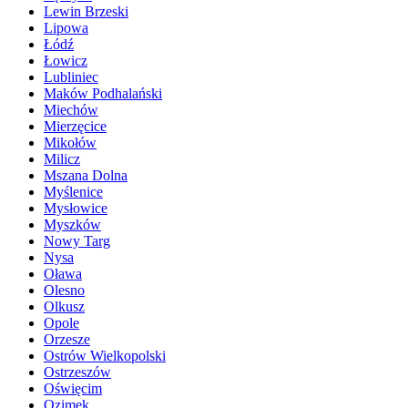
Lewin Brzeski
Lipowa
Łódź
Łowicz
Lubliniec
Maków Podhalański
Miechów
Mierzęcice
Mikołów
Milicz
Mszana Dolna
Myślenice
Mysłowice
Myszków
Nowy Targ
Nysa
Oława
Olesno
Olkusz
Opole
Orzesze
Ostrów Wielkopolski
Ostrzeszów
Oświęcim
Ozimek