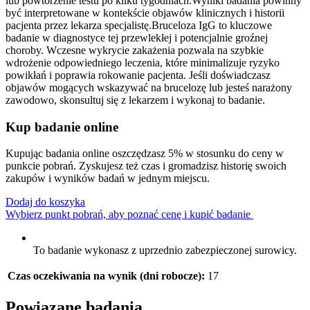
lub powtórzenie testu po kilku tygodniach.Wyniki badania powinny
być interpretowane w kontekście objawów klinicznych i historii
pacjenta przez lekarza specjalistę.Bruceloza IgG to kluczowe
badanie w diagnostyce tej przewlekłej i potencjalnie groźnej
choroby. Wczesne wykrycie zakażenia pozwala na szybkie
wdrożenie odpowiedniego leczenia, które minimalizuje ryzyko
powikłań i poprawia rokowanie pacjenta. Jeśli doświadczasz
objawów mogących wskazywać na brucelozę lub jesteś narażony
zawodowo, skonsultuj się z lekarzem i wykonaj to badanie.
Kup badanie online
Kupując badania online oszczędzasz 5% w stosunku do ceny w
punkcie pobrań. Zyskujesz też czas i gromadzisz historię swoich
zakupów i wyników badań w jednym miejscu.
Dodaj do koszyka
Wybierz punkt pobrań, aby poznać cenę i kupić badanie
To badanie wykonasz z uprzednio zabezpieczonej surowicy.
Czas oczekiwania na wynik (dni robocze):
17
Powiązane badania