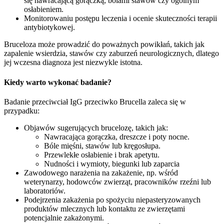
się nawracającą gorączką, bólami stawów czy ogólnym
osłabieniem.
Monitorowaniu postępu leczenia i ocenie skuteczności terapii
antybiotykowej.
Bruceloza może prowadzić do poważnych powikłań, takich jak
zapalenie wsierdzia, stawów czy zaburzeń neurologicznych, dlatego
jej wczesna diagnoza jest niezwykle istotna.
Kiedy warto wykonać badanie?
Badanie przeciwciał IgG przeciwko Brucella zaleca się w
przypadku:
Objawów sugerujących brucelozę, takich jak:
Nawracająca gorączka, dreszcze i poty nocne.
Bóle mięśni, stawów lub kręgosłupa.
Przewlekłe osłabienie i brak apetytu.
Nudności i wymioty, biegunki lub zaparcia
Zawodowego narażenia na zakażenie, np. wśród
weterynarzy, hodowców zwierząt, pracowników rzeźni lub
laboratoriów.
Podejrzenia zakażenia po spożyciu niepasteryzowanych
produktów mlecznych lub kontaktu ze zwierzętami
potencjalnie zakażonymi.