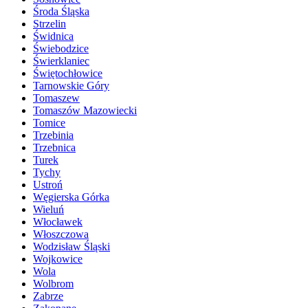
Środa Śląska
Strzelin
Świdnica
Świebodzice
Świerklaniec
Świętochłowice
Tarnowskie Góry
Tomaszew
Tomaszów Mazowiecki
Tomice
Trzebinia
Trzebnica
Turek
Tychy
Ustroń
Węgierska Górka
Wieluń
Włocławek
Włoszczowa
Wodzisław Śląski
Wojkowice
Wola
Wolbrom
Zabrze