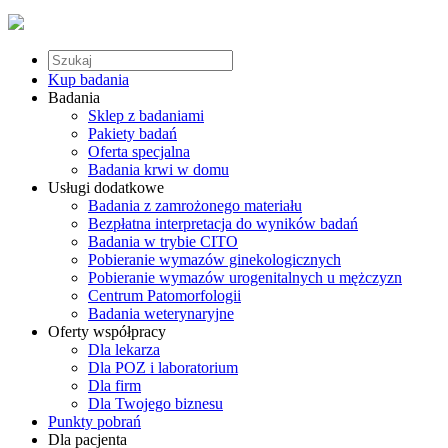
Kup badania
Badania
Sklep z badaniami
Pakiety badań
Oferta specjalna
Badania krwi w domu
Usługi dodatkowe
Badania z zamrożonego materiału
Bezpłatna interpretacja do wyników badań
Badania w trybie CITO
Pobieranie wymazów ginekologicznych
Pobieranie wymazów urogenitalnych u mężczyzn
Centrum Patomorfologii
Badania weterynaryjne
Oferty współpracy
Dla lekarza
Dla POZ i laboratorium
Dla firm
Dla Twojego biznesu
Punkty pobrań
Dla pacjenta