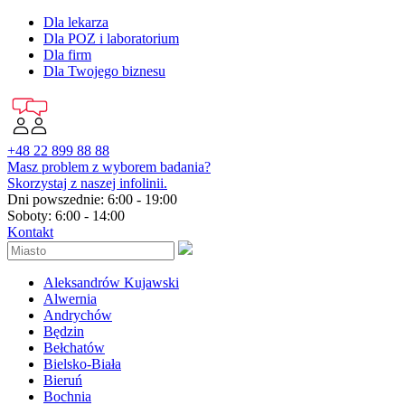
Dla lekarza
Dla POZ i laboratorium
Dla firm
Dla Twojego biznesu
+48 22 899 88 88
Masz problem z wyborem badania?
Skorzystaj z naszej infolinii.
Dni powszednie: 6:00 - 19:00
Soboty: 6:00 - 14:00
Kontakt
Aleksandrów Kujawski
Alwernia
Andrychów
Będzin
Bełchatów
Bielsko-Biała
Bieruń
Bochnia