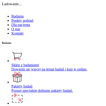
Ładowanie...
Badania
Punkty pobrań
Dla pacjenta
O nas
Kontakt
Badania
Sklep z badaniami
Dowiedz się więcej na temat badań i kup je online.
Pakiety badań
Poznaj specjalnie dobrane pakiety badań.