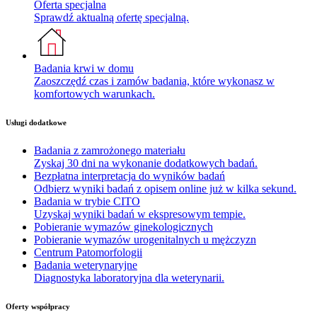
Oferta specjalna
Sprawdź aktualną ofertę specjalną.
Badania krwi w domu
Zaoszczędź czas i zamów badania, które wykonasz w
komfortowych warunkach.
Usługi dodatkowe
Badania z zamrożonego materiału
Zyskaj 30 dni na wykonanie dodatkowych badań.
Bezpłatna interpretacja do wyników badań
Odbierz wyniki badań z opisem online już w kilka sekund.
Badania w trybie CITO
Uzyskaj wyniki badań w ekspresowym tempie.
Pobieranie wymazów ginekologicznych
Pobieranie wymazów urogenitalnych u mężczyzn
Centrum Patomorfologii
Badania weterynaryjne
Diagnostyka laboratoryjna dla weterynarii.
Oferty współpracy