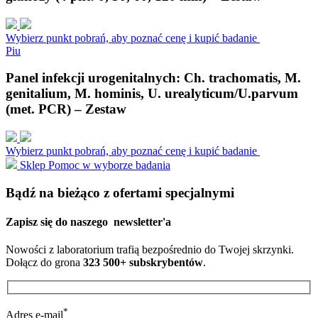
Wybierz punkt pobrań, aby poznać cenę i kupić badanie
P
i
u
Panel infekcji urogenitalnych: Ch. trachomatis, M.
genitalium, M. hominis, U. urealyticum/U.parvum
(met. PCR) – Zestaw
Wybierz punkt pobrań, aby poznać cenę i kupić badanie
Sklep
Pomoc w wyborze badania
Bądź na bieżąco z ofertami specjalnymi
Zapisz się do naszego
newsletter'a
Nowości z laboratorium trafią bezpośrednio do Twojej skrzynki.
Dołącz do grona
323 500+ subskrybentów
.
*
Adres e-mail