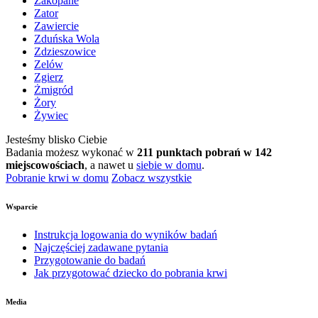
Zakopane
Zator
Zawiercie
Zduńska Wola
Zdzieszowice
Zelów
Zgierz
Żmigród
Żory
Żywiec
Jesteśmy blisko Ciebie
Badania możesz wykonać w
211 punktach pobrań w 142
miejscowościach
, a nawet u
siebie w domu
.
Pobranie krwi w domu
Zobacz wszystkie
Wsparcie
Instrukcja logowania do wyników badań
Najczęściej zadawane pytania
Przygotowanie do badań
Jak przygotować dziecko do pobrania krwi
Media