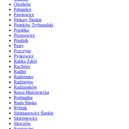
Ozorków
Pabianice
Pawłowice
Piekary Śląskie
Piotrków Trybunalski
Porąbka
Proszowice
Prudnik
Psary
Pszczyna
Pyskowice
Rabka Zdrój
Racibórz
Radlin
Radomsko
Radziejów
Radzionków
Rawa Mazowiecka
Rotmanka
Ruda Śląska
Rybnik
Siemianowice Śląskie
Skierniewice
Skoczów
Sosnowiec