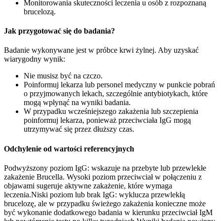
Monitorowania skuteczności leczenia u osób z rozpoznaną
brucelozą.
Jak przygotować się do badania?
Badanie wykonywane jest w próbce krwi żylnej. Aby uzyskać
wiarygodny wynik:
Nie musisz być na czczo.
Poinformuj lekarza lub personel medyczny w punkcie pobrań
o przyjmowanych lekach, szczególnie antybiotykach, które
mogą wpłynąć na wyniki badania.
W przypadku wcześniejszego zakażenia lub szczepienia
poinformuj lekarza, ponieważ przeciwciała IgG mogą
utrzymywać się przez dłuższy czas.
Odchylenie od wartości referencyjnych
Podwyższony poziom IgG: wskazuje na przebyte lub przewlekłe
zakażenie Brucella. Wysoki poziom przeciwciał w połączeniu z
objawami sugeruje aktywne zakażenie, które wymaga
leczenia.Niski poziom lub brak IgG: wyklucza przewlekłą
brucelozę, ale w przypadku świeżego zakażenia konieczne może
być wykonanie dodatkowego badania w kierunku przeciwciał IgM