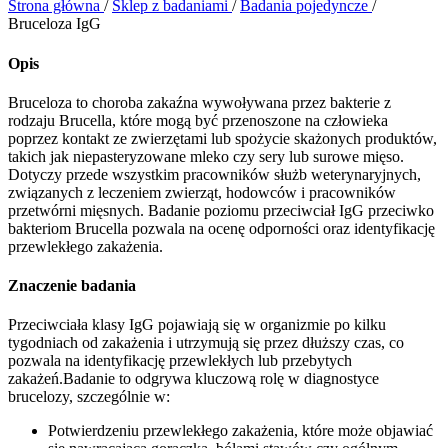
Strona główna
/
Sklep z badaniami
/
Badania pojedyncze
/
Bruceloza IgG
Opis
Bruceloza to choroba zakaźna wywoływana przez bakterie z
rodzaju Brucella, które mogą być przenoszone na człowieka
poprzez kontakt ze zwierzętami lub spożycie skażonych produktów,
takich jak niepasteryzowane mleko czy sery lub surowe mięso.
Dotyczy przede wszystkim pracowników służb weterynaryjnych,
związanych z leczeniem zwierząt, hodowców i pracowników
przetwórni mięsnych. Badanie poziomu przeciwciał IgG przeciwko
bakteriom Brucella pozwala na ocenę odporności oraz identyfikację
przewlekłego zakażenia.
Znaczenie badania
Przeciwciała klasy IgG pojawiają się w organizmie po kilku
tygodniach od zakażenia i utrzymują się przez dłuższy czas, co
pozwala na identyfikację przewlekłych lub przebytych
zakażeń.Badanie to odgrywa kluczową rolę w diagnostyce
brucelozy, szczególnie w:
Potwierdzeniu przewlekłego zakażenia, które może objawiać